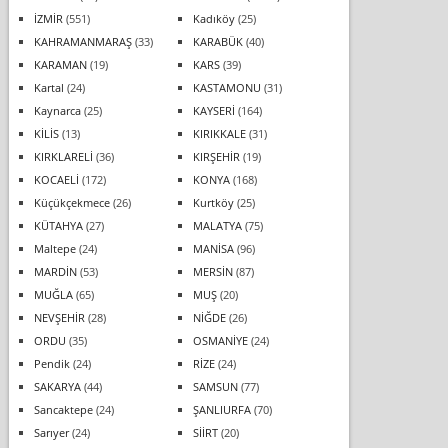
İZMİR
(551)
Kadıköy
(25)
KAHRAMANMARAŞ
(33)
KARABÜK
(40)
KARAMAN
(19)
KARS
(39)
Kartal
(24)
KASTAMONU
(31)
Kaynarca
(25)
KAYSERİ
(164)
KİLİS
(13)
KIRIKKALE
(31)
KIRKLARELİ
(36)
KIRŞEHİR
(19)
KOCAELİ
(172)
KONYA
(168)
Küçükçekmece
(26)
Kurtköy
(25)
KÜTAHYA
(27)
MALATYA
(75)
Maltepe
(24)
MANİSA
(96)
MARDİN
(53)
MERSİN
(87)
MUĞLA
(65)
MUŞ
(20)
NEVŞEHİR
(28)
NİĞDE
(26)
ORDU
(35)
OSMANİYE
(24)
Pendik
(24)
RİZE
(24)
SAKARYA
(44)
SAMSUN
(77)
Sancaktepe
(24)
ŞANLIURFA
(70)
Sarıyer
(24)
SİİRT
(20)