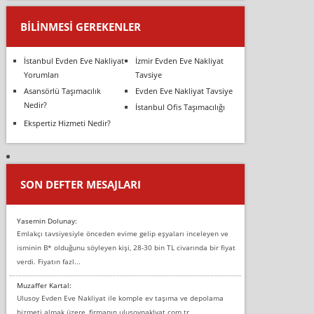
BILINMESI GEREKENLER
İstanbul Evden Eve Nakliyat
İzmir Evden Eve Nakliyat
Yorumları
Tavsiye
Asansörlü Taşımacılık
Evden Eve Nakliyat Tavsiye
Nedir?
İstanbul Ofis Taşımacılığı
Ekspertiz Hizmeti Nedir?
SON DEFTER MESAJLARI
Yasemin Dolunay:
Emlakçı tavsiyesiyle önceden evime gelip eşyaları inceleyen ve
isminin B* olduğunu söyleyen kişi, 28-30 bin TL civarında bir fiyat
verdi. Fiyatın fazl...
Muzaffer Kartal:
Ulusoy Evden Eve Nakliyat ile komple ev taşıma ve depolama
hizmeti almak üzere, firmanın ulusoynaklyat.com.tr,