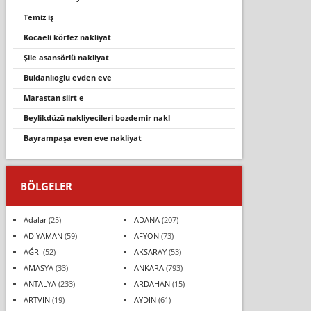
temiz iş
kocaeli̇ körfez nakli̇yat
şile asansörlü nakliyat
buldanlioglu evden eve
marastan siirt e
beyli̇kdüzü nakli̇yeci̇leri̇ bozdemi̇r nakl
bayrampaşa even eve nakliyat
BÖLGELER
Adalar
(25)
ADANA
(207)
ADIYAMAN
(59)
AFYON
(73)
AĞRI
(52)
AKSARAY
(53)
AMASYA
(33)
ANKARA
(793)
ANTALYA
(233)
ARDAHAN
(15)
ARTVİN
(19)
AYDIN
(61)