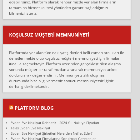
edebilirsiniz. Platform olarak rehberimizde yer alan firmaların
anlaştık sabah eve geldiklerinde de eşyalarımı düzgün şekilde
tamamına hizmet kalitesi yönünden garanti sağladığımızı
sarcaz demelerine r...
bilmenizi isteriz.
mehmet güldü:
Ankara ALİCANLAR NAKLİYAT Tutarsız ve ticari ahlak problemleri
var verdikleri fiyat teklifini arttırdılar. Sonrasında taşıma gününde
KOŞULSUZ MÜŞTERI MEMNUNIYETI
oldukça tutarsı...
Erol:
Platformda yer alan tüm nakliyat şirketleri belli zaman aralıkları ile
Ankara Alicanlar naklyat tel 5465524025. 2600 TL'ye ankaradan
denetlenmekte olup koşulsuz müşteri memnuniyeti için firmaları
Konya ya Alicanlar naklyat la anlaştık bu şahıs evin taşınacağı gün
itina ile seçmekteyiz. Platform üzerinden gerçekleştirilen alaşma
fiyatın mazoto gele...
sonunda müşteriler tarafımızdan aranarak memnuniyet anketi
doldurularak değerlendirilir. Memnuniyetsizlik oluşması
Fatih kokmese:
durumunda bize bilgi vermeniz sonucu memnuniyetsizliğiniz
Diyarbakır dan eşyamı getirtmek için anlaştım sözleşme yaptım.
derhal giderilmektedir.
Son anda fiyat artırdılar.. mecburiyetten tasittim.. bu kişiler ağrılı
Ankara merk...
Ali:
PLATFORM BLOG
İzmir de evim naklyat diye bir firmaya ev taşıttık, çok pişman
olduk. Asansörlü dediler sonra uraya asansör kurulmaz dediler
Evden Eve Nakliyat Rehberi
2024 Yılı Nakliye Fiyatları
fark istediler. ortada asa...
Talas Evden Eve Nakliyat
Evden Eve Nakliyat Şirketleri Nelerden Nefret Eder?
Nimet:
Evden Eve Nakliyat Firmalarına Sorulması Gerekenler