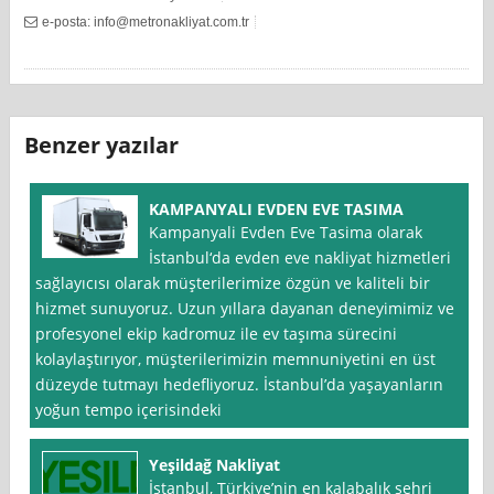
e-posta:
info@metronakliyat.com.tr
Benzer yazılar
KAMPANYALI EVDEN EVE TASIMA
Kampanyali Evden Eve Tasima olarak
İstanbul‘da evden eve nakliyat hizmetleri
sağlayıcısı olarak müşterilerimize özgün ve kaliteli bir
hizmet sunuyoruz. Uzun yıllara dayanan deneyimimiz ve
profesyonel ekip kadromuz ile ev taşıma sürecini
kolaylaştırıyor, müşterilerimizin memnuniyetini en üst
düzeyde tutmayı hedefliyoruz. İstanbul’da yaşayanların
yoğun tempo içerisindeki
Yeşildağ Nakliyat
İstanbul, Türkiye’nin en kalabalık şehri