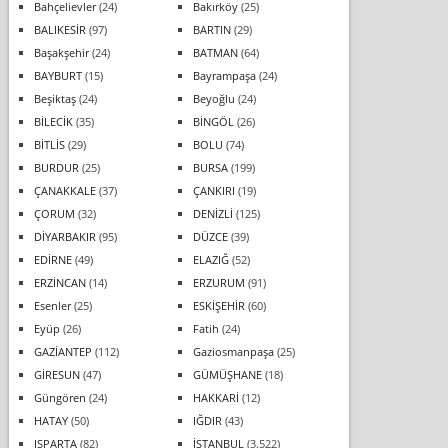
Bahçelievler
(24)
Bakırköy
(25)
BALIKESİR
(97)
BARTIN
(29)
Başakşehir
(24)
BATMAN
(64)
BAYBURT
(15)
Bayrampaşa
(24)
Beşiktaş
(24)
Beyoğlu
(24)
BİLECİK
(35)
BİNGÖL
(26)
BİTLİS
(29)
BOLU
(74)
BURDUR
(25)
BURSA
(199)
ÇANAKKALE
(37)
ÇANKIRI
(19)
ÇORUM
(32)
DENİZLİ
(125)
DİYARBAKIR
(95)
DÜZCE
(39)
EDİRNE
(49)
ELAZIĞ
(52)
ERZİNCAN
(14)
ERZURUM
(91)
Esenler
(25)
ESKİŞEHİR
(60)
Eyüp
(26)
Fatih
(24)
GAZİANTEP
(112)
Gaziosmanpaşa
(25)
GİRESUN
(47)
GÜMÜŞHANE
(18)
Güngören
(24)
HAKKARİ
(12)
HATAY
(50)
IĞDIR
(43)
ISPARTA
(82)
İSTANBUL
(3.522)