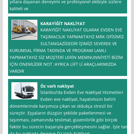
yıllara dayanan deneyimi ve profesyonel ekibiyle sizlere
kaliteli ve
KARAYİĞİT NAKLİYAT
KARAYİĞİT NAKLİYAT OLARAK EVDEN EVE
TAŞIMACILIK YAPMAKTAYIZ MRK OFİSİMİZ
SULTANGAZİDEDİR İŞİMİZİ SEVEREK VE
KURUMSAL FİRMA TADINDA VE PROGRAM LAMLI
YAPMAKTAYIZ SİZ MÜŞTERİ LERİN MEMNUNNİYETİ BİZİM
İÇİN ÖNEMLİDİR NOT :AYRICA LİFT Lİ ARAÇLARIMIZDA
VARDIR
Öz varlı naklıyat
İstanbul‘da Evden Eve Nakliyat Hizmetleri
Evden eve nakliyat, hayatımızın belirli
dönemlerinde karşımıza çıkan ve oldukça stresli bir
süreçtir. Eşyaların düzgün şekilde paketlenmesi ve
taşınması, zamanında teslimat, güvenilirlik gibi birçok
faktör bu sürecin başarıyla gerçekleşmesini sağlar. İşte tam
da bu noktada devreye Öz Varlı Nakliyat