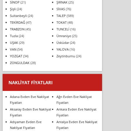
SİNOP
(21)
ŞIRNAK
(25)
Şişli
(24)
SİVAS
(76)
Sultanbeyli
(24)
TALEP
(589)
TEKİRDAĞ
(47)
TOKAT
(48)
TRABZON
(45)
TUNCELİ
(16)
Tuzla
(24)
Ümraniye
(25)
UŞAK
(29)
Üsküdar
(24)
VAN
(54)
YALOVA
(16)
YOZGAT
(34)
Zeytinburnu
(24)
ZONGULDAK
(28)
NAKLIYAT FIYATLARI
Adana Evden Eve Nakliyat
Ağrı Evden Eve Nakliyat
Fiyatları
Fiyatları
Aksaray Evden Eve Nakliyat
Ankara Evden Eve Nakliyat
Fiyatları
Fiyatları
Adıyaman Evden Eve
Antalya Evden Eve Nakliyat
Nakliyat Fiyatları
Fiyatları