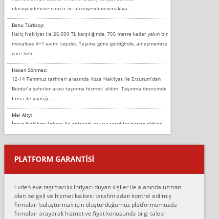
ulusoyevdeneve.com.tr ve ulusoyevdenevenaklya...
Banu Türksoy:
Haliç Nakliyat ile 26.000 TL karşılığında, 700 metre kadar yakın bir
mesafeye 4+1 evimi taşıdık. Taşıma günü geldiğinde, anlaşmamıza
göre beli...
Hakan Sönmez:
12-14 Temmuz tarihleri arasında Koza Nakliyat ile Erzurum’dan
Burdur’a şehirler arası taşınma hizmeti aldım. Taşınma öncesinde
firma ile yaptığı...
Mel Alty:
İnova Nakliyat Ankara ile anlaşıldı eşyayı taşıdılar parayı aldılar.
Salon duvarına bir baktım birisi boydan alüminyum renkli bantı
yapıştırm...
PLATFORM GARANTİSİ
Murat:
Merhaba, bu firmayı bir arkadaş tavsiyesi üzerine tercih ettim,
hiçbir sıkıntı yaşanmayacağını ve kendilerinin çok titiz
Evden eve taşımacılık ihtiyacı duyan kişiler ile alanında uzman
çalıştıklarını, müş...
olan belgeli ve hizmet kalitesi tarafımızdan kontrol edilmiş
firmaları buluşturmak için oluşturduğumuz platformumuzda
Ahmet:
firmaları arayarak hizmet ve fiyat konusunda bilgi talep
Lüleburgaz güngünes evden eve naklyat eşyalarımı taşımak için