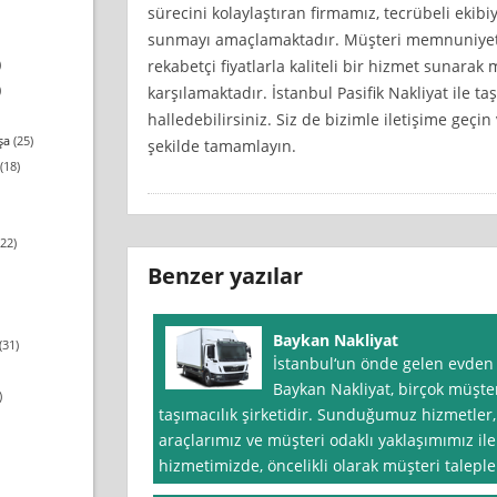
sürecini kolaylaştıran firmamız, tecrübeli ekibiy
sunmayı amaçlamaktadır. Müşteri memnuniyeti
rekabetçi fiyatlarla kaliteli bir hizmet sunarak 
)
)
karşılamaktadır. İstanbul Pasifik Nakliyat ile t
halledebilirsiniz. Siz de bizimle iletişime geçi
şa
(25)
şekilde tamamlayın.
(18)
22)
Benzer yazılar
Baykan Nakliyat
(31)
İstanbul‘un önde gelen evden e
Baykan Nakliyat, birçok müşter
)
taşımacılık şirketidir. Sunduğumuz hizmetler
araçlarımız ve müşteri odaklı yaklaşımımız il
hizmetimizde, öncelikli olarak müşteri taleple