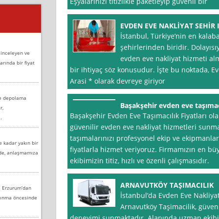
Eşyalarınızı titizlikle paketleyip güvenli bir
EVDEN EVE NAKLİYAT SEHİR I
İstanbul, Türkiye’nin en kalab
şehirlerinden biridir. Dolayısıy
 inceleyen ve
evden eve nakliyat hizmeti al
arında bir fiyat
bir ihtiyaç söz konusudur. İşte bu noktada, Evde
Arasi * olarak devreye giriyor
ve depolama
Başakşehir evden eve taşımacı
r,
Başakşehir Evden Eve Taşımacılık Fiyatları olara
.
güvenilir evden eve nakliyat hizmetleri sunmak
taşımalarınızı profesyonel ekip ve ekipmanlar
e kadar yakın bir
fiyatlarla hizmet veriyoruz. Firmamızın en bü
nde, anlaşmamıza
ekibimizin titiz, hızlı ve özenli çalışmasıdır.
ARNAVUTKÖY TAŞIMACILIK
e Erzurum’dan
İstanbul’da Evden Eve Nakliya
aşınma öncesinde
Arnavutköy Taşimacilik, güveni
deneyimi sunmaktadır. Alanında uzman ekibi, 