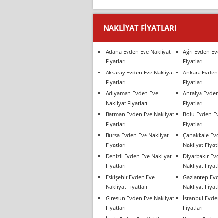
NAKLIYAT FIYATLARI
Adana Evden Eve Nakliyat
Ağrı Evden Ev
Fiyatları
Fiyatları
Aksaray Evden Eve Nakliyat
Ankara Evden 
Fiyatları
Fiyatları
Adıyaman Evden Eve
Antalya Evden
Nakliyat Fiyatları
Fiyatları
Batman Evden Eve Nakliyat
Bolu Evden Ev
Fiyatları
Fiyatları
Bursa Evden Eve Nakliyat
Çanakkale Ev
Fiyatları
Nakliyat Fiyatl
Denizli Evden Eve Nakliyat
Diyarbakır Ev
Fiyatları
Nakliyat Fiyatl
Eskişehir Evden Eve
Gaziantep Ev
Nakliyat Fiyatları
Nakliyat Fiyatl
Giresun Evden Eve Nakliyat
İstanbul Evde
Fiyatları
Fiyatları