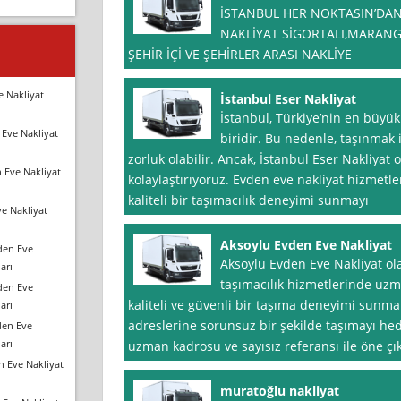
İSTANBUL HER NOKTASIN’DAN
NAKLİYAT SİGORTALI,MARANG
ŞEHİR İÇİ VE ŞEHİRLER ARASI NAKLİYE
e Nakliyat
İstanbul Eser Nakliyat
İstanbul, Türkiye’nin en büyük
Eve Nakliyat
biridir. Bu nedenle, taşınmak 
zorluk olabilir. Ancak, İstanbul Eser Nakliyat o
 Eve Nakliyat
kolaylaştırıyoruz. Evden eve nakliyat hizmetle
kaliteli bir taşımacılık deneyimi sunmayı
e Nakliyat
Aksoylu Evden Eve Nakliyat
den Eve
Aksoylu Evden Eve Nakliyat ol
arı
taşımacılık hizmetlerinde uzma
den Eve
kaliteli ve güvenli bir taşıma deneyimi sunmakt
arı
adreslerine sorunsuz bir şekilde taşımayı he
den Eve
arı
uzman kadrosu ve sayısız referansı ile öne çı
n Eve Nakliyat
muratoğlu nakliyat