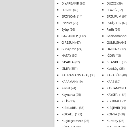
DİYARBAKIR
(95)
DÜZCE
(39)
EDİRNE
(49)
ELAZIĞ
(52)
ERZİNCAN
(14)
ERZURUM
(91
Esenler
(25)
ESKİŞEHİR
(60
Eyüp
(26)
Fatih
(24)
GAZİANTEP
(112)
Gaziosmanpa
GİRESUN
(47)
GÜMÜŞHANE
Güngören
(24)
HAKKARİ
(12)
HATAY
(50)
IĞDIR
(43)
ISPARTA
(82)
İSTANBUL
(3.5
İZMİR
(551)
Kadıköy
(25)
KAHRAMANMARAŞ
(33)
KARABÜK
(40)
KARAMAN
(19)
KARS
(39)
Kartal
(24)
KASTAMONU
Kaynarca
(25)
KAYSERİ
(164)
KİLİS
(13)
KIRIKKALE
(31
KIRKLARELİ
(36)
KIRŞEHİR
(19)
KOCAELİ
(172)
KONYA
(168)
Küçükçekmece
(26)
Kurtköy
(25)