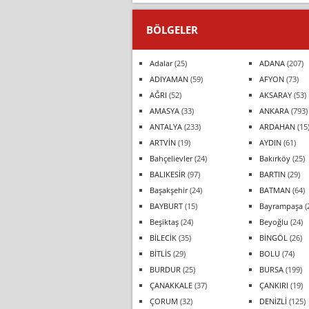
BÖLGELER
Adalar
(25)
ADANA
(207)
ADIYAMAN
(59)
AFYON
(73)
AĞRI
(52)
AKSARAY
(53)
AMASYA
(33)
ANKARA
(793)
ANTALYA
(233)
ARDAHAN
(15
ARTVİN
(19)
AYDIN
(61)
Bahçelievler
(24)
Bakırköy
(25)
BALIKESİR
(97)
BARTIN
(29)
Başakşehir
(24)
BATMAN
(64)
BAYBURT
(15)
Bayrampaşa
(
Beşiktaş
(24)
Beyoğlu
(24)
BİLECİK
(35)
BİNGÖL
(26)
BİTLİS
(29)
BOLU
(74)
BURDUR
(25)
BURSA
(199)
ÇANAKKALE
(37)
ÇANKIRI
(19)
ÇORUM
(32)
DENİZLİ
(125)