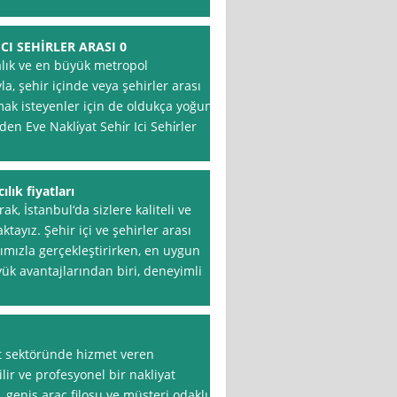
CI SEHİRLER ARASI 0
alık ve en büyük metropol
la, şehir içinde veya şehirler arası
mak isteyenler için de oldukça yoğun
n Eve Nakli̇yat Sehi̇r Ici Sehi̇rler
lık fiyatları
k, İstanbul‘da sizlere kaliteli ve
tayız. Şehir içi ve şehirler arası
ımızla gerçekleştirirken, en uygun
yük avantajlarından biri, deneyimli
t sektöründe hizmet veren
lir ve profesyonel bir nakliyat
geniş araç filosu ve müşteri odaklı