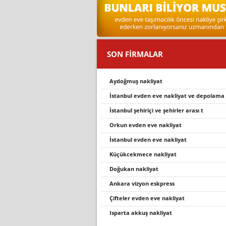
SON FİRMALAR
aydoğmuş nakliyat
i̇stanbul evden eve nakli̇yat ve depolama
i̇stanbul şehi̇ri̇çi̇ ve şehi̇rler arasi t
orkun evden eve nakliyat
i̇stanbul evden eve nakli̇yat
küçükcekmece nakliyat
doğukan nakliyat
ankara vizyon eskpress
çi̇fteler evden eve nakli̇yat
isparta akkuş nakli̇yat