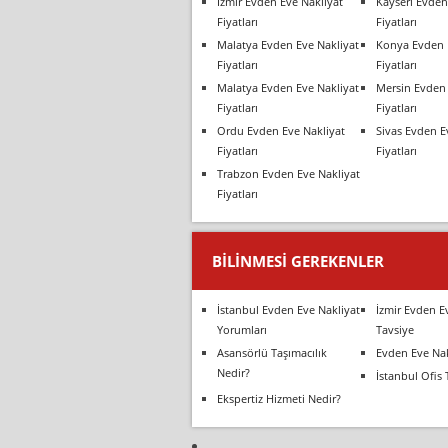
İzmir Evden Eve Nakliyat
Kayseri Evden
Fiyatları
Fiyatları
Malatya Evden Eve Nakliyat
Konya Evden 
Fiyatları
Fiyatları
Malatya Evden Eve Nakliyat
Mersin Evden 
Fiyatları
Fiyatları
Ordu Evden Eve Nakliyat
Sivas Evden E
Fiyatları
Fiyatları
Trabzon Evden Eve Nakliyat
Fiyatları
BILINMESI GEREKENLER
İstanbul Evden Eve Nakliyat
İzmir Evden E
Yorumları
Tavsiye
Asansörlü Taşımacılık
Evden Eve Nak
Nedir?
İstanbul Ofis 
Ekspertiz Hizmeti Nedir?