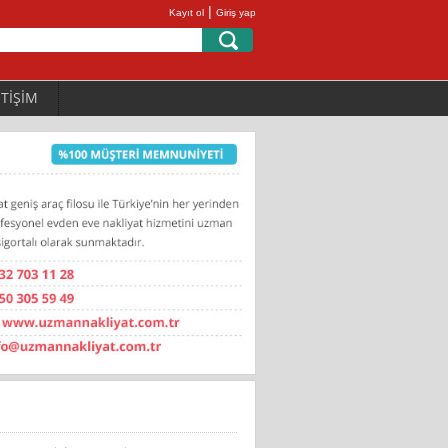
|
Kayıt ol
Giriş yap
ETİŞİM