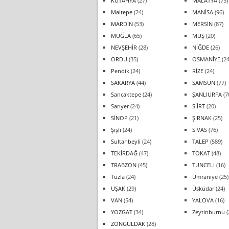
KÜTAHYA
(27)
MALATYA
(75)
Maltepe
(24)
MANİSA
(96)
MARDİN
(53)
MERSİN
(87)
MUĞLA
(65)
MUŞ
(20)
NEVŞEHİR
(28)
NİĞDE
(26)
ORDU
(35)
OSMANİYE
(24
Pendik
(24)
RİZE
(24)
SAKARYA
(44)
SAMSUN
(77)
Sancaktepe
(24)
ŞANLIURFA
(7
Sarıyer
(24)
SİİRT
(20)
SİNOP
(21)
ŞIRNAK
(25)
Şişli
(24)
SİVAS
(76)
Sultanbeyli
(24)
TALEP
(589)
TEKİRDAĞ
(47)
TOKAT
(48)
TRABZON
(45)
TUNCELİ
(16)
Tuzla
(24)
Ümraniye
(25)
UŞAK
(29)
Üsküdar
(24)
VAN
(54)
YALOVA
(16)
YOZGAT
(34)
Zeytinburnu
(
ZONGULDAK
(28)