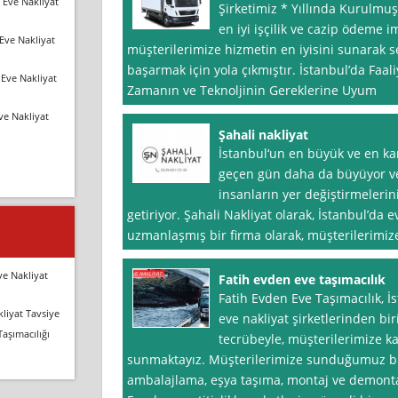
 Eve Nakliyat
Şirketimiz * Yıllında Kurulmu
en iyi işçilik ve cazip ödeme 
Eve Nakliyat
müşterilerimize hizmetin en iyisini sunarak 
başarmak için yola çıkmıştır. İstanbul’da Faa
Eve Nakliyat
Zamanın ve Teknoljinin Gereklerine Uyum
ve Nakliyat
Şahali nakliyat
İstanbul‘un en büyük ve en ka
geçen gün daha da büyüyor ve
insanların yer değiştirmeleri
getiriyor. Şahali Nakliyat olarak, İstanbul’da
uzmanlaşmış bir firma olarak, müşterilerimize 
ve Nakliyat
Fatih evden eve taşımacılık
Fatih Evden Eve Taşımacılık, 
liyat Tavsiye
eve nakliyat şirketlerinden bir
Taşımacılığı
tecrübeyle, müşterilerimize kal
sunmaktayız. Müşterilerimize sunduğumuz biri
ambalajlama, eşya taşıma, montaj ve demonta