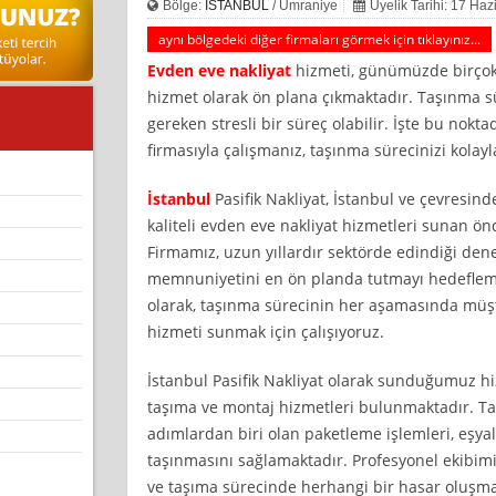
Bölge:
İSTANBUL
/ Ümraniye
Üyelik Tarihi: 17 Ha
aynı bölgedeki diğer firmaları görmek için tıklayınız...
Evden eve nakliyat
hizmeti, günümüzde birçok 
hizmet olarak ön plana çıkmaktadır. Taşınma s
gereken stresli bir süreç olabilir. İşte bu nokta
firmasıyla çalışmanız, taşınma sürecinizi kolaylaş
İstanbul
Pasifik Nakliyat, İstanbul ve çevresin
kaliteli evden eve nakliyat hizmetleri sunan ön
Firmamız, uzun yıllardır sektörde edindiği den
memnuniyetini en ön planda tutmayı hedeflemek
olarak, taşınma sürecinin her aşamasında müşt
hizmeti sunmak için çalışıyoruz.
İstanbul Pasifik Nakliyat olarak sunduğumuz h
taşıma ve montaj hizmetleri bulunmaktadır. T
adımlardan biri olan paketleme işlemleri, eşyal
taşınmasını sağlamaktadır. Profesyonel ekibimi
ve taşıma sürecinde herhangi bir hasar oluşma