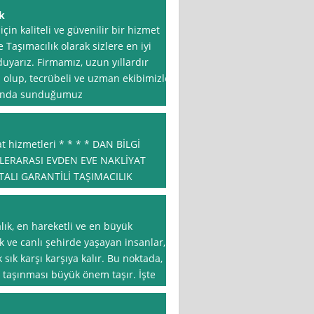
k
için kaliteli ve güvenilir bir hizmet
 Taşımacılık olarak sizlere en iyi
yarız. Firmamız, uzun yıllardır
 olup, tecrübeli ve uzman ekibimizle
umunda sunduğumuz
t hizmetleri * * * * DAN BİLGİ
İRLERARASI EVDEN EVE NAKLİYAT
TALI GARANTİLİ TAŞIMACILIK
lık, en hareketli ve en büyük
k ve canlı şehirde yaşayan insanlar,
 sık karşı karşıya kalır. Bu noktada,
e taşınması büyük önem taşır. İşte