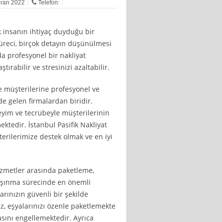
ziran 2022
Telefon:
insanın ihtiyaç duyduğu bir
üreci, birçok detayın düşünülmesi
da profesyonel bir nakliyat
tırabilir ve stresinizi azaltabilir.
de müşterilerine profesyonel ve
de gelen firmalardan biridir.
eyim ve tecrübeyle müşterilerinin
tedir. İstanbul Pasifik Nakliyat
erilerimize destek olmak ve en iyi
izmetler arasında paketleme,
aşınma sürecinde en önemli
arınızın güvenli bir şekilde
z, eşyalarınızı özenle paketlemekte
sını engellemektedir. Ayrıca