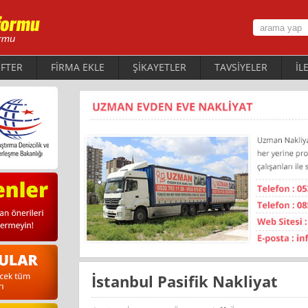
FTER
FİRMA EKLE
ŞİKAYETLER
TAVSİYELER
İL
İstanbul Pasifik Nakliyat