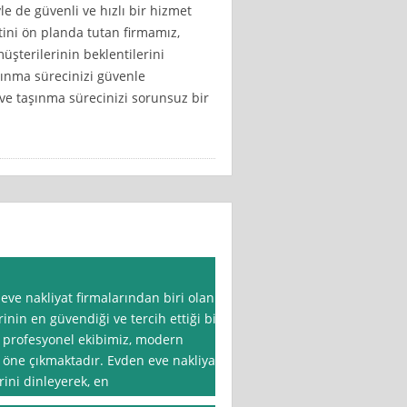
le de güvenli ve hızlı bir hizmet
ni ön planda tutan firmamız,
müşterilerinin beklentilerini
aşınma sürecinizi güvenle
n ve taşınma sürecinizi sorunsuz bir
ve nakliyat firmalarından biri olan
inin en güvendiği ve tercih ettiği bir
, profesyonel ekibimiz, modern
e öne çıkmaktadır. Evden eve nakliyat
rini dinleyerek, en