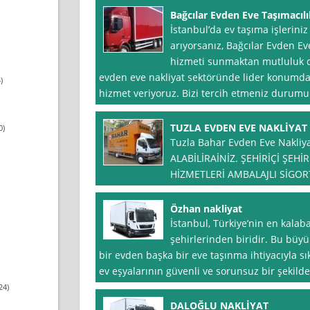
Bağcılar Evden Eve Taşımacılı
İstanbul’da ev taşıma işleriniz 
arıyorsanız, Bağcılar Evden Eve
hizmeti sunmaktan mutluluk du
evden eve nakliyat sektöründe lider konumda
)
hizmet veriyoruz. Bizi tercih etmeniz dur
TUZLA EVDEN EVE NAKLİYAT
0)
Tuzla Bahar Evden Eve Nakliya
ALABİLİRAİNİZ. ŞEHİRİÇİ ŞEH
HİZMETLERİ AMBALAJLI SİGOR
Özhan nakliyat
İstanbul, Türkiye’nin en kalaba
şehirlerinden biridir. Bu büyü
bir evden başka bir eve taşınma ihtiyacıyla sık
ev eşyalarının güvenli ve sorunsuz bir şekild
24)
DALOĞLU NAKLİYAT