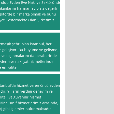
ş olup Evden Eve Nakliye Sektöründe
imkanlarını harmanlayıp siz değerli
sektörde bir marka olmak ve bunu
liyet Göstermekte Olan Şirketimiz
rmaşık şehri olan İstanbul, her
 gelişiyor. Bu büyüme ve gelişme,
ni ve taşınmalarını da beraberinde
 evden eve nakliyat hizmetlerinde
en kaliteli
İstanbul‘da hizmet veren öncü evden
idir. Yılların verdiği deneyim ve
iteli ve güvenilir hizmet
nci sınıf hizmetlerimiz arasında,
j gibi işlemler bulunmaktadır.