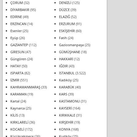
ÇORUM
(32)
DENİZLİ
(125)
DİYARBAKIR
(95)
DÜZCE
(39)
EDİRNE
(49)
ELAZIĞ
(52)
ERZİNCAN
(14)
ERZURUM
(91)
Esenler
(25)
ESKİŞEHİR
(60)
Eyüp
(26)
Fatih
(24)
GAZİANTEP
(112)
Gaziosmanpaşa
(25)
GİRESUN
(47)
GÜMÜŞHANE
(18)
Güngören
(24)
HAKKARİ
(12)
HATAY
(50)
IĞDIR
(43)
ISPARTA
(82)
İSTANBUL
(3.522)
İZMİR
(551)
Kadıköy
(25)
KAHRAMANMARAŞ
(33)
KARABÜK
(40)
KARAMAN
(19)
KARS
(39)
Kartal
(24)
KASTAMONU
(31)
Kaynarca
(25)
KAYSERİ
(164)
KİLİS
(13)
KIRIKKALE
(31)
KIRKLARELİ
(36)
KIRŞEHİR
(19)
KOCAELİ
(172)
KONYA
(168)
Küçükçekmece
(26)
Kurtköy
(25)