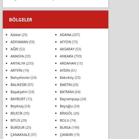
BÖLGELER
Adalar
(25)
ADANA
(207)
ADIYAMAN
(59)
AFYON
(73)
AĞRI
(52)
AKSARAY
(53)
AMASYA
(33)
ANKARA
(793)
ANTALYA
(233)
ARDAHAN
(15)
ARTVİN
(19)
AYDIN
(61)
Bahçelievler
(24)
Bakırköy
(25)
BALIKESİR
(97)
BARTIN
(29)
Başakşehir
(24)
BATMAN
(64)
BAYBURT
(15)
Bayrampaşa
(24)
Beşiktaş
(24)
Beyoğlu
(24)
BİLECİK
(35)
BİNGÖL
(26)
BİTLİS
(29)
BOLU
(74)
BURDUR
(25)
BURSA
(199)
ÇANAKKALE
(37)
ÇANKIRI
(19)