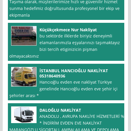
Taşıma olarak, müşterilerimize hızlı ve güvenilir hizmet
sunma hedefimiz doğrultusunda profesyonel bir ekip ve
ekipmanla
Küçükçekmece Nur Nakliyat
bu sektörde ilklerde biriyiz deneyimli
elamanlarımızla eşyalarınızı taşımaktayız
bizi tercih etiginizicin pişman
olmayacaksınız
İSTANBUL HANCIOĞLU NAKLİYAT
05318640936
Hancıoğlu evden eve nakliyat Türkiye
genelinde Hancıoğlu evden eve şehir içi
şehirler arası *
DALOĞLU NAKLİYAT
ANADOLU , AVRUPA NAKLİYE HİZMETLERİ %
* İNDİRİM EVDEN EVE NAKLİYAT
MARANGÖZLU SİGORTALI, AMBALAJLAMA VE DEPOLAMA