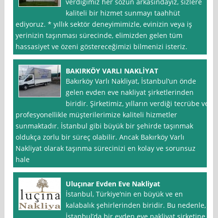
verdiğimiz her sözün arkasındayız, sizlere
kaliteli bir hizmet sunmayı taahhüt
ediyoruz. * yıllık sektör deneyimimizle, evinizin veya iş
yerinizin taşınması sürecinde, elimizden gelen tüm
hassasiyet ve özeni göstereceğimizi bilmenizi isteriz.
BAKIRKÖY VARLI NAKLİYAT
Bakırköy Varlı Nakliyat, İstanbul‘un önde
gelen evden eve nakliyat şirketlerinden
biridir. Şirketimiz, yılların verdiği tecrübe ve
profesyonellikle müşterilerimize kaliteli hizmetler
sunmaktadır. İstanbul gibi büyük bir şehirde taşınmak
oldukça zorlu bir süreç olabilir. Ancak Bakırköy Varlı
Nakliyat olarak taşınma sürecinizi en kolay ve sorunsuz
hale
Uluçınar Evden Eve Nakliyat
İstanbul, Türkiye’nin en büyük ve en
kalabalık şehirlerinden biridir. Bu nedenle,
İstanbul’da bir evden eve nakliyat şirketine