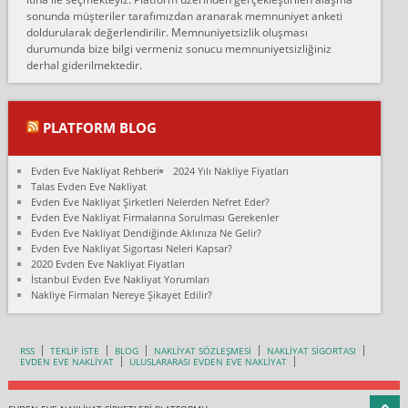
fiyatın mazoto gele...
sonunda müşteriler tarafımızdan aranarak memnuniyet anketi
doldurularak değerlendirilir. Memnuniyetsizlik oluşması
Fatih kokmese:
durumunda bize bilgi vermeniz sonucu memnuniyetsizliğiniz
Diyarbakır dan eşyamı getirtmek için anlaştım sözleşme yaptım.
derhal giderilmektedir.
Son anda fiyat artırdılar.. mecburiyetten tasittim.. bu kişiler ağrılı
Ankara merk...
Ali:
PLATFORM BLOG
İzmir de evim naklyat diye bir firmaya ev taşıttık, çok pişman
olduk. Asansörlü dediler sonra uraya asansör kurulmaz dediler
Evden Eve Nakliyat Rehberi
2024 Yılı Nakliye Fiyatları
fark istediler. ortada asa...
Talas Evden Eve Nakliyat
Evden Eve Nakliyat Şirketleri Nelerden Nefret Eder?
Nimet:
Evden Eve Nakliyat Firmalarına Sorulması Gerekenler
Ben 2021 Ağustos ilk haftası Evimi taşıdım yani İstanbul'un bir
Evden Eve Nakliyat Dendiğinde Aklınıza Ne Gelir?
Mahallesi'nden bir başka Mahallesi'ne yani Ümraniye bölgesinde
Evden Eve Nakliyat Sigortası Neleri Kapsar?
oturuyorum önceleri ara...
2020 Evden Eve Nakliyat Fiyatları
İstanbul Evden Eve Nakliyat Yorumları
Nimet Köse:
Nakliye Firmaları Nereye Şikayet Edilir?
Merhaba ben 2021 Ağustos ilk haftası evimi Ümraniye'den Çok
yakın bir bölgeye taşıdım yeni Ümraniye'nin Mahallesi'ne
Hancıoğlu naklyatla taşındım...
RSS
TEKLİF İSTE
BLOG
NAKLİYAT SÖZLEŞMESİ
NAKLİYAT SİGORTASI
EVDEN EVE NAKLİYAT
ULUSLARARASI EVDEN EVE NAKLİYAT
Sevim bal:
Karabükden İzmir'e Karabük kardem naklyat la taşındım bir çok
esyam kaybolmuş.aradigimda çok ilgilenilmedi evi aramanı