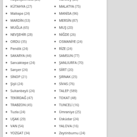
KÜTAHYA
(27)
MALATYA
(75)
Maltepe
(24)
MANİSA
(96)
MARDİN
(53)
MERSİN
(87)
MUĞLA
(65)
MUŞ
(20)
NEVŞEHİR
(28)
NİĞDE
(26)
ORDU
(35)
OSMANİYE
(24)
Pendik
(24)
RİZE
(24)
SAKARYA
(44)
SAMSUN
(77)
Sancaktepe
(24)
ŞANLIURFA
(70)
Sarıyer
(24)
SİİRT
(20)
SİNOP
(21)
ŞIRNAK
(25)
Şişli
(24)
SİVAS
(76)
Sultanbeyli
(24)
TALEP
(589)
TEKİRDAĞ
(47)
TOKAT
(48)
TRABZON
(45)
TUNCELİ
(16)
Tuzla
(24)
Ümraniye
(25)
UŞAK
(29)
Üsküdar
(24)
VAN
(54)
YALOVA
(16)
YOZGAT
(34)
Zeytinburnu
(24)