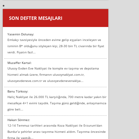
SON DEFTER MESAJLARI
Yasemin Dolunay:
Emlakçı tavsiyesiyle önceden evime gelip eşyaları inceleyen ve
isminin B* olduğunu söyleyen kişi, 28-30 bin TL civarında bir fiyat
verdi. Fiyatın fazl...
Muzaffer Kartal:
Ulusoy Evden Eve Nakliyat ile komple ev taşıma ve depolama
hizmeti almak üzere, firmanın ulusoynaklyat.com.tr,
ulusoyevdeneve.com.tr ve ulusoyevdenevenaklya...
Banu Türksoy:
Haliç Nakliyat ile 26.000 TL karşılığında, 700 metre kadar yakın bir
mesafeye 4+1 evimi taşıdık. Taşıma günü geldiğinde, anlaşmamıza
göre beli...
Hakan Sönmez:
12-14 Temmuz tarihleri arasında Koza Nakliyat ile Erzurum’dan
Burdur’a şehirler arası taşınma hizmeti aldım. Taşınma öncesinde
firma ile yaptığı...