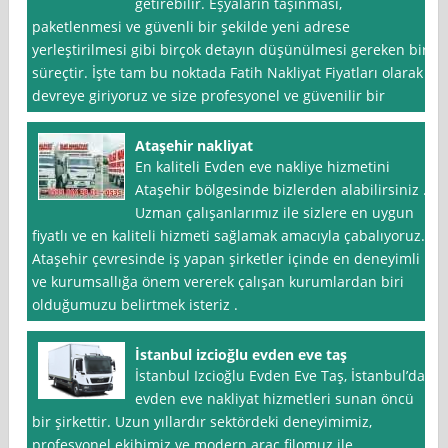
getirebilir. Eşyaların taşınması,
paketlenmesi ve güvenli bir şekilde yeni adrese
yerleştirilmesi gibi birçok detayın düşünülmesi gereken bir
süreçtir. İşte tam bu noktada Fatih Nakliyat Fiyatları olarak
devreye giriyoruz ve size profesyonel ve güvenilir bir
Ataşehir nakliyat
En kaliteli Evden eve nakliye hizmetini
Ataşehir bölgesinde bizlerden alabilirsiniz .
Uzman çalışanlarımız ile sizlere en uygun
fiyatlı ve en kaliteli hizmeti sağlamak amacıyla çabalıyoruz.
Ataşehir çevresinde iş yapan şirketler içinde en deneyimli
ve kurumsallığa önem vererek çalışan kurumlardan biri
olduğumuzu belirtmek isteriz .
İstanbul izcioğlu evden eve taş
İstanbul Izcioğlu Evden Eve Taş, İstanbul’da
evden eve nakliyat hizmetleri sunan öncü
bir şirkettir. Uzun yıllardır sektördeki deneyimimiz,
profesyonel ekibimiz ve modern araç filomuz ile