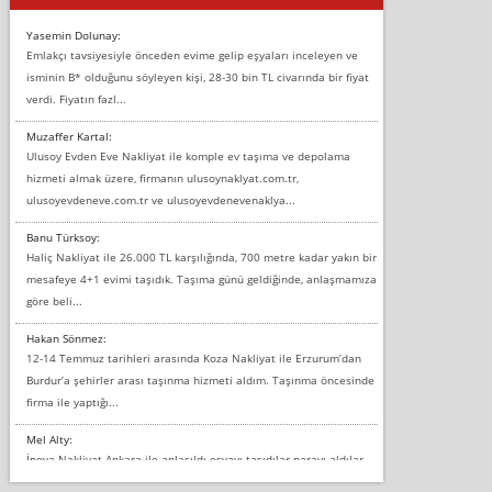
Yasemin Dolunay:
Emlakçı tavsiyesiyle önceden evime gelip eşyaları inceleyen ve
isminin B* olduğunu söyleyen kişi, 28-30 bin TL civarında bir fiyat
verdi. Fiyatın fazl...
Muzaffer Kartal:
Ulusoy Evden Eve Nakliyat ile komple ev taşıma ve depolama
hizmeti almak üzere, firmanın ulusoynaklyat.com.tr,
ulusoyevdeneve.com.tr ve ulusoyevdenevenaklya...
Banu Türksoy:
Haliç Nakliyat ile 26.000 TL karşılığında, 700 metre kadar yakın bir
mesafeye 4+1 evimi taşıdık. Taşıma günü geldiğinde, anlaşmamıza
göre beli...
Hakan Sönmez:
12-14 Temmuz tarihleri arasında Koza Nakliyat ile Erzurum’dan
Burdur’a şehirler arası taşınma hizmeti aldım. Taşınma öncesinde
firma ile yaptığı...
Mel Alty:
İnova Nakliyat Ankara ile anlaşıldı eşyayı taşıdılar parayı aldılar.
Salon duvarına bir baktım birisi boydan alüminyum renkli bantı