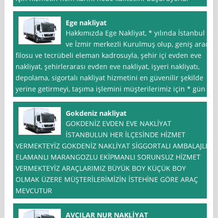
Ege nakliyat
Hakkımızda Ege Nakliyat, * yılında İstanbul
ve İzmir merkezli Kurulmuş olup, geniş araç
filosu ve tecrübeli eleman kadrosuyla, şehir içi evden eve
nakliyat, şehirlerarası evden eve nakliyat, işyeri nakliyatı,
depolama, sigortalı nakliyat hizmetini en güvenilir şekilde
yerine getirmeyi, taşıma işlemini müşterilerimiz için * gün
Gokdeniz nakliyat
GOKDENİZ EVDEN EVE NAKLİYAT
İSTANBULUN HER İLÇESİNDE HİZMET
VERMEKTEYİZ GOKDENİZ NAKLİYAT SİGGORTALI AMBALAJLI
ELAMANLI MARANGOZLU EKİPMANLI SORUNSUZ HİZMET
VERMEKTEYİZ ARAÇLARIMIZ BÜYÜK BOY KÜÇÜK BOY
OLMAK ÜZERE MÜŞTERİLERİMİZİN İSTEHİNE GÖRE ARAÇ
MEVCUTUR
AVCILAR NUR NAKLİYAT