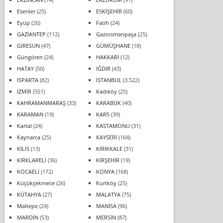
Esenler
(25)
ESKİŞEHİR
(60)
Eyüp
(26)
Fatih
(24)
GAZİANTEP
(112)
Gaziosmanpaşa
(25)
GİRESUN
(47)
GÜMÜŞHANE
(18)
Güngören
(24)
HAKKARİ
(12)
HATAY
(50)
IĞDIR
(43)
ISPARTA
(82)
İSTANBUL
(3.522)
İZMİR
(551)
Kadıköy
(25)
KAHRAMANMARAŞ
(33)
KARABÜK
(40)
KARAMAN
(19)
KARS
(39)
Kartal
(24)
KASTAMONU
(31)
Kaynarca
(25)
KAYSERİ
(164)
KİLİS
(13)
KIRIKKALE
(31)
KIRKLARELİ
(36)
KIRŞEHİR
(19)
KOCAELİ
(172)
KONYA
(168)
Küçükçekmece
(26)
Kurtköy
(25)
KÜTAHYA
(27)
MALATYA
(75)
Maltepe
(24)
MANİSA
(96)
MARDİN
(53)
MERSİN
(87)