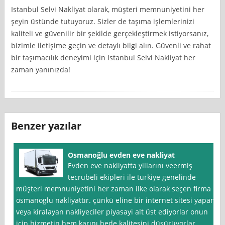
Istanbul Selvi Nakliyat olarak, müşteri memnuniyetini her
şeyin üstünde tutuyoruz. Sizler de taşıma işlemlerinizi
kaliteli ve güvenilir bir şekilde gerçekleştirmek istiyorsanız,
bizimle iletişime geçin ve detaylı bilgi alın. Güvenli ve rahat
bir taşımacılık deneyimi için Istanbul Selvi Nakliyat her
zaman yanınızda!
Benzer yazılar
Osmanoğlu evden eve nakliyat
Evden eve nakliyatta yillarını veermiş
tecrubeli ekipleri ile türkiye genelinde
müşteri memnuniyetini her zaman ilke olarak seçen firma
osmanoglu nakliyattır. çünkü eline bir internet sitesi yapan
veya kiralayan nakliyeciler piyasayi alt üst ediyorlar onun
için hizmetin hem karını hede kalitesini düşürüyorlar