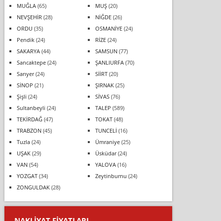
MUĞLA
(65)
MUŞ
(20)
NEVŞEHİR
(28)
NİĞDE
(26)
ORDU
(35)
OSMANİYE
(24)
Pendik
(24)
RİZE
(24)
SAKARYA
(44)
SAMSUN
(77)
Sancaktepe
(24)
ŞANLIURFA
(70)
Sarıyer
(24)
SİİRT
(20)
SİNOP
(21)
ŞIRNAK
(25)
Şişli
(24)
SİVAS
(76)
Sultanbeyli
(24)
TALEP
(589)
TEKİRDAĞ
(47)
TOKAT
(48)
TRABZON
(45)
TUNCELİ
(16)
Tuzla
(24)
Ümraniye
(25)
UŞAK
(29)
Üsküdar
(24)
VAN
(54)
YALOVA
(16)
YOZGAT
(34)
Zeytinburnu
(24)
ZONGULDAK
(28)
NAKLIYAT FIYATLARI