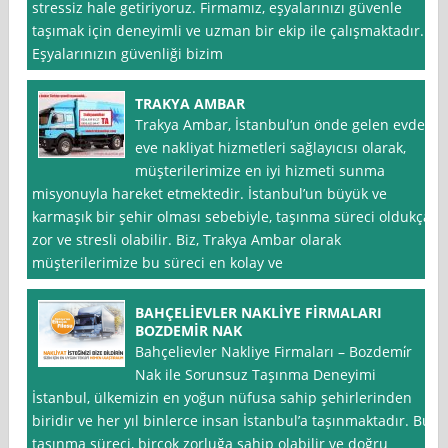
stressiz hale getiriyoruz. Firmamız, eşyalarınızı güvenle
taşımak için deneyimli ve uzman bir ekip ile çalışmaktadır.
Eşyalarınızın güvenliği bizim
TRAKYA AMBAR
Trakya Ambar, İstanbul‘un önde gelen evden
eve nakliyat hizmetleri sağlayıcısı olarak,
müşterilerimize en iyi hizmeti sunma
misyonuyla hareket etmektedir. İstanbul’un büyük ve
karmaşık bir şehir olması sebebiyle, taşınma süreci oldukça
zor ve stresli olabilir. Biz, Trakya Ambar olarak
müşterilerimize bu süreci en kolay ve
BAHÇELİEVLER NAKLİYE FİRMALARI
BOZDEMİR NAK
Bahçelievler Nakliye Firmaları – Bozdemi̇r
Nak ile Sorunsuz Taşınma Deneyimi
İstanbul, ülkemizin en yoğun nüfusa sahip şehirlerinden
biridir ve her yıl binlerce insan İstanbul’a taşınmaktadır. Bu
taşınma süreci, birçok zorluğa sahip olabilir ve doğru