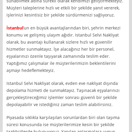
sunabilmek adına sürekli olarak kendimizi geliştirmekteyiz.
Müşteri taleplerine hızlı ve etkili bir şekilde yanıt vererek,
işlerinizi kesintisiz bir şekilde sürdürmenizi sağlıyoruz.
İstanbul
’un en büyük avantajlarından biri, şehrin merkezi
konumu ve gelişmiş ulaşım ağıdır. Istanbul Selvi Nakliyat
olarak, bu avantajı kullanarak sizlere hızlı ve güvenilir
hizmetler sunmaktayız. İşe alacağınız her bir personel,
eşyalarınızı özenle taşıyarak zamanında teslim eder.
Yaptığımız çalışmalar ile müşterilerimizin beklentilerini
aşmayı hedeflemekteyiz.
Istanbul Selvi Nakliyat olarak, evden eve nakliyat dışında
depolama hizmeti de sunmaktayız. Taşınacak eşyalarınızı
gerçekleştireceğimiz işlemler sonrası güvenli bir şekilde
depolayabilir ve istediğiniz zaman teslim alabilirsiniz.
Piyasada sıklıkla karşılaşılan sorunlardan biri olan taşıma
süresi konusunda ise müşterilerimize kesin bir şekilde
taahhütlerde bulunuyoruz. Yapılan anlaşmalara uygun