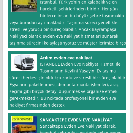
İstanbul, Türkiye’nin en kalabalık ve en
hareketli şehirlerinden biridir. Her gün
binlerce insan bu büyük şehre taşınmakta
veya buradan ayrılmaktadır. Taşınma süreci genellikle
stresli ve yorucu bir süreç olabilir. Ancak Bayrampaşa
Nakliyeci olarak, evden eve nakliyat hizmetleri sunarak
taşınma sürecini kolaylaştırıyoruz ve müşterilerimize birçok
Atılım evden eve nakliyat
İSTANBUL Evden Eve Nakliyat Hizmeti İle
Taşınmanın Keyfini Yaşayın! Ev taşıma
süreci herkes için oldukça zorlu ve stresli bir süreç olabilir.
Eşyaların paketlenmesi, demonta-monta işlemleri, araç
seçimi gibi birçok detayı düşünmek ve organize etmek
gerekmektedir. Bu noktada profesyonel bir evden eve
nakliyat firmasından destek
SANCAKTEPE EVDEN EVE NAKLİYAT
Sancaktepe Evden Eve Nakliyat olarak,
İstanbul şehrindeki en önde gelen evden