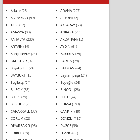
Adalar
(25)
ADANA
(207)
ADIYAMAN
(59)
AFYON
(73)
AĞRI
(52)
AKSARAY
(53)
AMASYA
(33)
ANKARA
(793)
ANTALYA
(233)
ARDAHAN
(15)
ARTVİN
(19)
AYDIN
(61)
Bahçelievler
(24)
Bakırköy
(25)
BALIKESİR
(97)
BARTIN
(29)
Başakşehir
(24)
BATMAN
(64)
BAYBURT
(15)
Bayrampaşa
(24)
Beşiktaş
(24)
Beyoğlu
(24)
BİLECİK
(35)
BİNGÖL
(26)
BİTLİS
(29)
BOLU
(74)
BURDUR
(25)
BURSA
(199)
ÇANAKKALE
(37)
ÇANKIRI
(19)
ÇORUM
(32)
DENİZLİ
(125)
DİYARBAKIR
(95)
DÜZCE
(39)
EDİRNE
(49)
ELAZIĞ
(52)
ERZİNCAN
(14)
ERZURUM
(91)