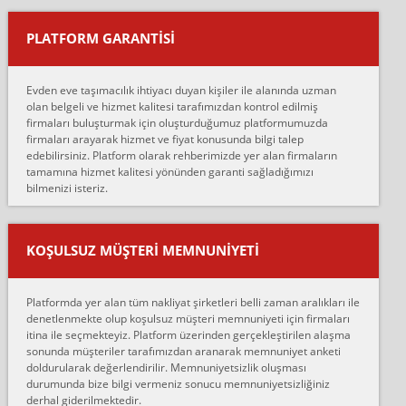
yapıştırm...
PLATFORM GARANTİSİ
Murat:
Merhaba, bu firmayı bir arkadaş tavsiyesi üzerine tercih ettim,
hiçbir sıkıntı yaşanmayacağını ve kendilerinin çok titiz
Evden eve taşımacılık ihtiyacı duyan kişiler ile alanında uzman
çalıştıklarını, müş...
olan belgeli ve hizmet kalitesi tarafımızdan kontrol edilmiş
firmaları buluşturmak için oluşturduğumuz platformumuzda
Ahmet:
firmaları arayarak hizmet ve fiyat konusunda bilgi talep
Lüleburgaz güngünes evden eve naklyat eşyalarımı taşımak için
edebilirsiniz. Platform olarak rehberimizde yer alan firmaların
anlaştık sabah eve geldiklerinde de eşyalarımı düzgün şekilde
tamamına hizmet kalitesi yönünden garanti sağladığımızı
sarcaz demelerine r...
bilmenizi isteriz.
mehmet güldü:
Ankara ALİCANLAR NAKLİYAT Tutarsız ve ticari ahlak problemleri
var verdikleri fiyat teklifini arttırdılar. Sonrasında taşıma gününde
KOŞULSUZ MÜŞTERI MEMNUNIYETI
oldukça tutarsı...
Erol:
Platformda yer alan tüm nakliyat şirketleri belli zaman aralıkları ile
Ankara Alicanlar naklyat tel 5465524025. 2600 TL'ye ankaradan
denetlenmekte olup koşulsuz müşteri memnuniyeti için firmaları
Konya ya Alicanlar naklyat la anlaştık bu şahıs evin taşınacağı gün
itina ile seçmekteyiz. Platform üzerinden gerçekleştirilen alaşma
fiyatın mazoto gele...
sonunda müşteriler tarafımızdan aranarak memnuniyet anketi
doldurularak değerlendirilir. Memnuniyetsizlik oluşması
Fatih kokmese:
durumunda bize bilgi vermeniz sonucu memnuniyetsizliğiniz
Diyarbakır dan eşyamı getirtmek için anlaştım sözleşme yaptım.
derhal giderilmektedir.