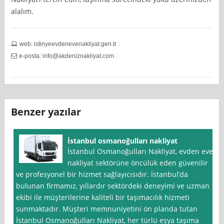
alalım.
web: istinyeevdenevenakliyat.gen.tr
e-posta:
info@akdeniznakliyat.com
Benzer yazılar
İstanbul osmanoğulları nakliyat
İstanbul Osmanoğulları Nakliyat, evden eve
nakliyat sektörüne öncülük eden güvenilir
ve profesyonel bir hizmet sağlayıcısıdır. İstanbul’da
bulunan firmamız, yıllardır sektördeki deneyimi ve uzman
ekibi ile müşterilerine kaliteli bir taşımacılık hizmeti
sunmaktadır. Müşteri memnuniyetini ön planda tutan
İstanbul Osmanoğulları Nakliyat, her türlü eşya taşıma