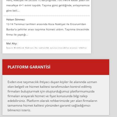
mesafeye 4+1 evimi taşıdık. Taşıma günü geldiğinde, anlaşmamıza
göre beli...
Hakan Sönmez:
12-14 Temmuz tarihleri arasında Koza Nakliyat ile Erzurum’dan
Burdur’a şehirler arası taşınma hizmeti aldım. Taşınma öncesinde
firma ile yaptığı...
Mel Alty:
İnova Nakliyat Ankara ile anlaşıldı eşyayı taşıdılar parayı aldılar.
Salon duvarına bir baktım birisi boydan alüminyum renkli bantı
yapıştırm...
PLATFORM GARANTİSİ
Murat:
Merhaba, bu firmayı bir arkadaş tavsiyesi üzerine tercih ettim,
hiçbir sıkıntı yaşanmayacağını ve kendilerinin çok titiz
Evden eve taşımacılık ihtiyacı duyan kişiler ile alanında uzman
çalıştıklarını, müş...
olan belgeli ve hizmet kalitesi tarafımızdan kontrol edilmiş
firmaları buluşturmak için oluşturduğumuz platformumuzda
Ahmet:
firmaları arayarak hizmet ve fiyat konusunda bilgi talep
Lüleburgaz güngünes evden eve naklyat eşyalarımı taşımak için
edebilirsiniz. Platform olarak rehberimizde yer alan firmaların
anlaştık sabah eve geldiklerinde de eşyalarımı düzgün şekilde
tamamına hizmet kalitesi yönünden garanti sağladığımızı
sarcaz demelerine r...
bilmenizi isteriz.
mehmet güldü: