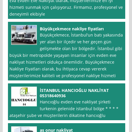
Eva Evden Eve Nakliyat olarak, müşterilerimize en iyi
hizmeti sunmak için çalışıyoruz. Firmamız, profesyonel ve
deneyimli ekibiyle
Büyükçekmece nakliye fiyatları
Büyükçekmece, İstanbul‘un batı yakasında
yer alan bir ilçedir ve her geçen gün
gelişmekte olan bir bölgedir. İstanbul gibi
büyük bir metropolde yaşayan insanlar için evden eve
nakliyat hizmetleri oldukça önemlidir. Büyükçekmece
Nakliye Fiyatları olarak, bu ihtiyaca cevap vererek
müşterilerimize kaliteli ve profesyonel nakliye hizmeti
İSTANBUL HANCIOĞLU NAKLİYAT
05318640936
Hancıoğlu evden eve nakliyat şirketi
turkenin gelenide istanbul bölge * * * *
ataşehir şube ve müşterilerin dikatine hancıoğlu
as onur nakliyat