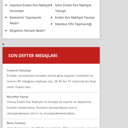
İstanbul Evden Eve Nakliyat
İzmir Evden Eve Nakliyat
Yorumları
Tavsiye
Asansörlü Taşımacılık
Evden Eve Nakliyat Tavsiye
Nedir?
İstanbul Ofis Taşımacılığı
Ekspertiz Hizmeti Nedir?
SON DEFTER MESAJLARI
Yasemin Dolunay:
Emlakçı tavsiyesiyle önceden evime gelip eşyaları inceleyen ve
isminin B* olduğunu söyleyen kişi, 28-30 bin TL civarında bir fiyat
verdi. Fiyatın fazl...
Muzaffer Kartal:
Ulusoy Evden Eve Nakliyat ile komple ev taşıma ve depolama
hizmeti almak üzere, firmanın ulusoynaklyat.com.tr,
ulusoyevdeneve.com.tr ve ulusoyevdenevenaklya...
Banu Türksoy:
Haliç Nakliyat ile 26.000 TL karşılığında, 700 metre kadar yakın bir