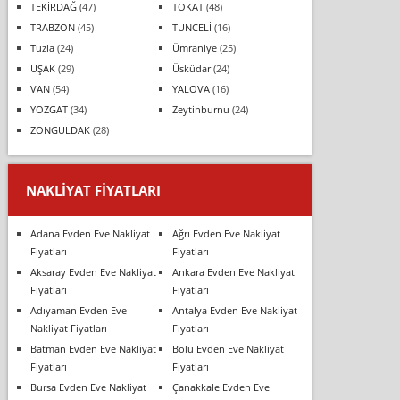
TEKİRDAĞ
(47)
TOKAT
(48)
TRABZON
(45)
TUNCELİ
(16)
Tuzla
(24)
Ümraniye
(25)
UŞAK
(29)
Üsküdar
(24)
VAN
(54)
YALOVA
(16)
YOZGAT
(34)
Zeytinburnu
(24)
ZONGULDAK
(28)
NAKLIYAT FIYATLARI
Adana Evden Eve Nakliyat
Ağrı Evden Eve Nakliyat
Fiyatları
Fiyatları
Aksaray Evden Eve Nakliyat
Ankara Evden Eve Nakliyat
Fiyatları
Fiyatları
Adıyaman Evden Eve
Antalya Evden Eve Nakliyat
Nakliyat Fiyatları
Fiyatları
Batman Evden Eve Nakliyat
Bolu Evden Eve Nakliyat
Fiyatları
Fiyatları
Bursa Evden Eve Nakliyat
Çanakkale Evden Eve