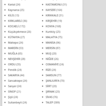
Kartal
(24)
KASTAMONU
(31)
Kaynarca
(25)
KAYSERİ
(164)
KİLİS
(13)
KIRIKKALE
(31)
KIRKLARELİ
(36)
KIRŞEHİR
(19)
KOCAELİ
(172)
KONYA
(168)
Küçükçekmece
(26)
Kurtköy
(25)
KÜTAHYA
(27)
MALATYA
(75)
Maltepe
(24)
MANİSA
(96)
MARDİN
(53)
MERSİN
(87)
MUĞLA
(65)
MUŞ
(20)
NEVŞEHİR
(28)
NİĞDE
(26)
ORDU
(35)
OSMANİYE
(24)
Pendik
(24)
RİZE
(24)
SAKARYA
(44)
SAMSUN
(77)
Sancaktepe
(24)
ŞANLIURFA
(70)
Sarıyer
(24)
SİİRT
(20)
SİNOP
(21)
ŞIRNAK
(25)
Şişli
(24)
SİVAS
(76)
Sultanbeyli
(24)
TALEP
(589)