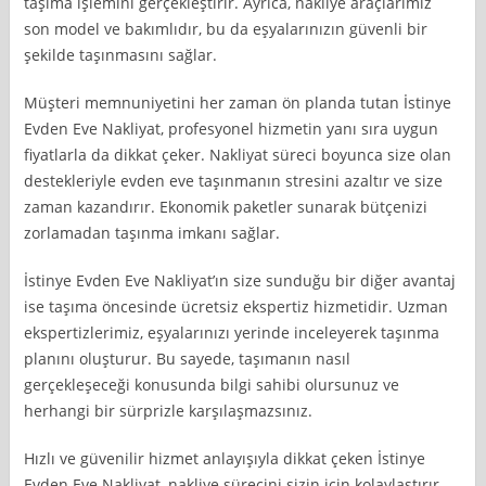
taşıma işlemini gerçekleştirir. Ayrıca, nakliye araçlarımız
son model ve bakımlıdır, bu da eşyalarınızın güvenli bir
şekilde taşınmasını sağlar.
Müşteri memnuniyetini her zaman ön planda tutan İstinye
Evden Eve Nakliyat, profesyonel hizmetin yanı sıra uygun
fiyatlarla da dikkat çeker. Nakliyat süreci boyunca size olan
destekleriyle evden eve taşınmanın stresini azaltır ve size
zaman kazandırır. Ekonomik paketler sunarak bütçenizi
zorlamadan taşınma imkanı sağlar.
İstinye Evden Eve Nakliyat’ın size sunduğu bir diğer avantaj
ise taşıma öncesinde ücretsiz ekspertiz hizmetidir. Uzman
ekspertizlerimiz, eşyalarınızı yerinde inceleyerek taşınma
planını oluşturur. Bu sayede, taşımanın nasıl
gerçekleşeceği konusunda bilgi sahibi olursunuz ve
herhangi bir sürprizle karşılaşmazsınız.
Hızlı ve güvenilir hizmet anlayışıyla dikkat çeken İstinye
Evden Eve Nakliyat, nakliye sürecini sizin için kolaylaştırır.