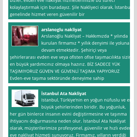
bizler, evden eve nakliyat hizmetlerimizle bu süreci
kolaylaştırmak için buradayız. Şile Nakliyeci olarak, İstanbul
genelinde hizmet veren güvenilir bir
arslanoglu nakliyat
Arslanoğlu Nakliyat – Hakkımızda * yılında
kurulan firmamız * yıllık denyimi ile yoluna
devam etmektedir. Şehiriçi veya
şehirlerarası evden eve veya ofisten ofise taşımacılıkta sizin
en büyük yardımcınız olmaya hazırız. BİZ SADECE YÜK
TAŞIMIYORUZ GÜVEN VE GÜVENLİ TAŞIMA YAPIYORUZ
Evden-eve taşıma sektöründe deneyime sahip
İstanbul Ata Nakliyat
Istanbul, Türkiye’nin en yoğun nüfuslu ve en
büyük şehirlerinden biridir. Bu yoğunluk,
her gün binlerce insanın evini değiştirmesine ve taşınma
ihtiyacını doğurmasına neden olur. İstanbul Ata Nakliyat
olarak, müşterilerimize profesyonel, güvenilir ve hızlı evden
eve nakliyat hizmeti sunuyoruz. Firmamız, yılların verdiği