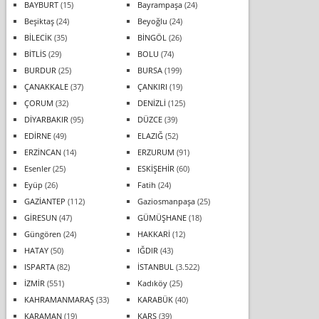
BAYBURT
(15)
Bayrampaşa
(24)
Beşiktaş
(24)
Beyoğlu
(24)
BİLECİK
(35)
BİNGÖL
(26)
BİTLİS
(29)
BOLU
(74)
BURDUR
(25)
BURSA
(199)
ÇANAKKALE
(37)
ÇANKIRI
(19)
ÇORUM
(32)
DENİZLİ
(125)
DİYARBAKIR
(95)
DÜZCE
(39)
EDİRNE
(49)
ELAZIĞ
(52)
ERZİNCAN
(14)
ERZURUM
(91)
Esenler
(25)
ESKİŞEHİR
(60)
Eyüp
(26)
Fatih
(24)
GAZİANTEP
(112)
Gaziosmanpaşa
(25)
GİRESUN
(47)
GÜMÜŞHANE
(18)
Güngören
(24)
HAKKARİ
(12)
HATAY
(50)
IĞDIR
(43)
ISPARTA
(82)
İSTANBUL
(3.522)
İZMİR
(551)
Kadıköy
(25)
KAHRAMANMARAŞ
(33)
KARABÜK
(40)
KARAMAN
(19)
KARS
(39)