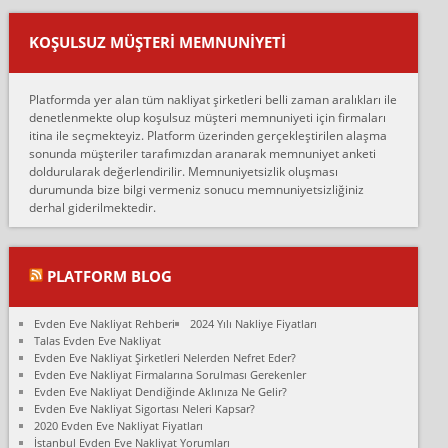
Ankara ALİCANLAR NAKLİYAT Tutarsız ve ticari ahlak problemleri
var verdikleri fiyat teklifini arttırdılar. Sonrasında taşıma gününde
KOŞULSUZ MÜŞTERI MEMNUNIYETI
oldukça tutarsı...
Erol:
Platformda yer alan tüm nakliyat şirketleri belli zaman aralıkları ile
Ankara Alicanlar naklyat tel 5465524025. 2600 TL'ye ankaradan
denetlenmekte olup koşulsuz müşteri memnuniyeti için firmaları
Konya ya Alicanlar naklyat la anlaştık bu şahıs evin taşınacağı gün
itina ile seçmekteyiz. Platform üzerinden gerçekleştirilen alaşma
fiyatın mazoto gele...
sonunda müşteriler tarafımızdan aranarak memnuniyet anketi
doldurularak değerlendirilir. Memnuniyetsizlik oluşması
Fatih kokmese:
durumunda bize bilgi vermeniz sonucu memnuniyetsizliğiniz
Diyarbakır dan eşyamı getirtmek için anlaştım sözleşme yaptım.
derhal giderilmektedir.
Son anda fiyat artırdılar.. mecburiyetten tasittim.. bu kişiler ağrılı
Ankara merk...
Ali:
PLATFORM BLOG
İzmir de evim naklyat diye bir firmaya ev taşıttık, çok pişman
olduk. Asansörlü dediler sonra uraya asansör kurulmaz dediler
Evden Eve Nakliyat Rehberi
2024 Yılı Nakliye Fiyatları
fark istediler. ortada asa...
Talas Evden Eve Nakliyat
Evden Eve Nakliyat Şirketleri Nelerden Nefret Eder?
Nimet:
Evden Eve Nakliyat Firmalarına Sorulması Gerekenler
Ben 2021 Ağustos ilk haftası Evimi taşıdım yani İstanbul'un bir
Evden Eve Nakliyat Dendiğinde Aklınıza Ne Gelir?
Mahallesi'nden bir başka Mahallesi'ne yani Ümraniye bölgesinde
Evden Eve Nakliyat Sigortası Neleri Kapsar?
oturuyorum önceleri ara...
2020 Evden Eve Nakliyat Fiyatları
İstanbul Evden Eve Nakliyat Yorumları