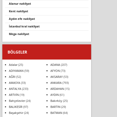
alanur nakliyat
kent nakliyat
aydın efe nakliyat
i̇stanbul kral nakliyat
mega nakli̇yat
BÖLGELER
Adalar
(25)
ADANA
(207)
ADIYAMAN
(59)
AFYON
(73)
AĞRI
(52)
AKSARAY
(53)
AMASYA
(33)
ANKARA
(793)
ANTALYA
(233)
ARDAHAN
(15)
ARTVİN
(19)
AYDIN
(61)
Bahçelievler
(24)
Bakırköy
(25)
BALIKESİR
(97)
BARTIN
(29)
Başakşehir
(24)
BATMAN
(64)