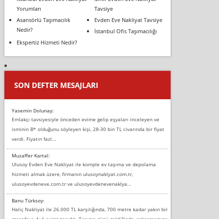
Yorumları
Tavsiye
Asansörlü Taşımacılık
Evden Eve Nakliyat Tavsiye
Nedir?
İstanbul Ofis Taşımacılığı
Ekspertiz Hizmeti Nedir?
SON DEFTER MESAJLARI
Yasemin Dolunay:
Emlakçı tavsiyesiyle önceden evime gelip eşyaları inceleyen ve
isminin B* olduğunu söyleyen kişi, 28-30 bin TL civarında bir fiyat
verdi. Fiyatın fazl...
Muzaffer Kartal:
Ulusoy Evden Eve Nakliyat ile komple ev taşıma ve depolama
hizmeti almak üzere, firmanın ulusoynaklyat.com.tr,
ulusoyevdeneve.com.tr ve ulusoyevdenevenaklya...
Banu Türksoy:
Haliç Nakliyat ile 26.000 TL karşılığında, 700 metre kadar yakın bir
mesafeye 4+1 evimi taşıdık. Taşıma günü geldiğinde, anlaşmamıza