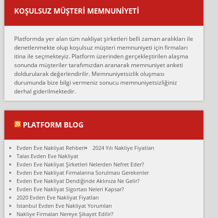
var verdikleri fiyat teklifini arttırdılar. Sonrasında taşıma gününde
KOŞULSUZ MÜŞTERI MEMNUNIYETI
oldukça tutarsı...
Erol:
Platformda yer alan tüm nakliyat şirketleri belli zaman aralıkları ile
Ankara Alicanlar naklyat tel 5465524025. 2600 TL'ye ankaradan
denetlenmekte olup koşulsuz müşteri memnuniyeti için firmaları
Konya ya Alicanlar naklyat la anlaştık bu şahıs evin taşınacağı gün
itina ile seçmekteyiz. Platform üzerinden gerçekleştirilen alaşma
fiyatın mazoto gele...
sonunda müşteriler tarafımızdan aranarak memnuniyet anketi
doldurularak değerlendirilir. Memnuniyetsizlik oluşması
Fatih kokmese:
durumunda bize bilgi vermeniz sonucu memnuniyetsizliğiniz
Diyarbakır dan eşyamı getirtmek için anlaştım sözleşme yaptım.
derhal giderilmektedir.
Son anda fiyat artırdılar.. mecburiyetten tasittim.. bu kişiler ağrılı
Ankara merk...
Ali:
PLATFORM BLOG
İzmir de evim naklyat diye bir firmaya ev taşıttık, çok pişman
olduk. Asansörlü dediler sonra uraya asansör kurulmaz dediler
Evden Eve Nakliyat Rehberi
2024 Yılı Nakliye Fiyatları
fark istediler. ortada asa...
Talas Evden Eve Nakliyat
Evden Eve Nakliyat Şirketleri Nelerden Nefret Eder?
Nimet:
Evden Eve Nakliyat Firmalarına Sorulması Gerekenler
Ben 2021 Ağustos ilk haftası Evimi taşıdım yani İstanbul'un bir
Evden Eve Nakliyat Dendiğinde Aklınıza Ne Gelir?
Mahallesi'nden bir başka Mahallesi'ne yani Ümraniye bölgesinde
Evden Eve Nakliyat Sigortası Neleri Kapsar?
oturuyorum önceleri ara...
2020 Evden Eve Nakliyat Fiyatları
İstanbul Evden Eve Nakliyat Yorumları
Nimet Köse:
Nakliye Firmaları Nereye Şikayet Edilir?