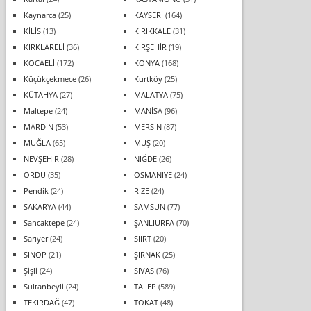
Kaynarca
(25)
KAYSERİ
(164)
KİLİS
(13)
KIRIKKALE
(31)
KIRKLARELİ
(36)
KIRŞEHİR
(19)
KOCAELİ
(172)
KONYA
(168)
Küçükçekmece
(26)
Kurtköy
(25)
KÜTAHYA
(27)
MALATYA
(75)
Maltepe
(24)
MANİSA
(96)
MARDİN
(53)
MERSİN
(87)
MUĞLA
(65)
MUŞ
(20)
NEVŞEHİR
(28)
NİĞDE
(26)
ORDU
(35)
OSMANİYE
(24)
Pendik
(24)
RİZE
(24)
SAKARYA
(44)
SAMSUN
(77)
Sancaktepe
(24)
ŞANLIURFA
(70)
Sarıyer
(24)
SİİRT
(20)
SİNOP
(21)
ŞIRNAK
(25)
Şişli
(24)
SİVAS
(76)
Sultanbeyli
(24)
TALEP
(589)
TEKİRDAĞ
(47)
TOKAT
(48)