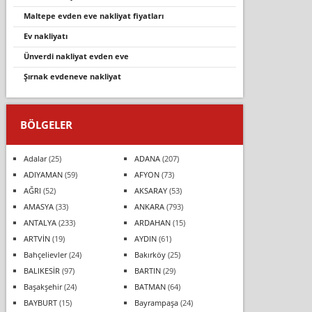
maltepe evden eve nakliyat fiyatları
ev nakliyatı
ünverdi nakliyat evden eve
şırnak evdeneve nakliyat
BÖLGELER
Adalar
(25)
ADANA
(207)
ADIYAMAN
(59)
AFYON
(73)
AĞRI
(52)
AKSARAY
(53)
AMASYA
(33)
ANKARA
(793)
ANTALYA
(233)
ARDAHAN
(15)
ARTVİN
(19)
AYDIN
(61)
Bahçelievler
(24)
Bakırköy
(25)
BALIKESİR
(97)
BARTIN
(29)
Başakşehir
(24)
BATMAN
(64)
BAYBURT
(15)
Bayrampaşa
(24)