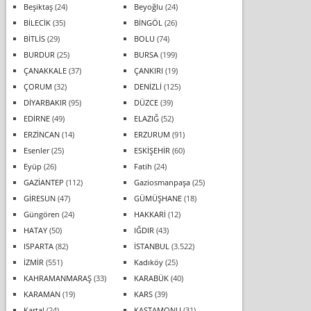
Beşiktaş
(24)
Beyoğlu
(24)
BİLECİK
(35)
BİNGÖL
(26)
BİTLİS
(29)
BOLU
(74)
BURDUR
(25)
BURSA
(199)
ÇANAKKALE
(37)
ÇANKIRI
(19)
ÇORUM
(32)
DENİZLİ
(125)
DİYARBAKIR
(95)
DÜZCE
(39)
EDİRNE
(49)
ELAZIĞ
(52)
ERZİNCAN
(14)
ERZURUM
(91)
Esenler
(25)
ESKİŞEHİR
(60)
Eyüp
(26)
Fatih
(24)
GAZİANTEP
(112)
Gaziosmanpaşa
(25)
GİRESUN
(47)
GÜMÜŞHANE
(18)
Güngören
(24)
HAKKARİ
(12)
HATAY
(50)
IĞDIR
(43)
ISPARTA
(82)
İSTANBUL
(3.522)
İZMİR
(551)
Kadıköy
(25)
KAHRAMANMARAŞ
(33)
KARABÜK
(40)
KARAMAN
(19)
KARS
(39)
Kartal
(24)
KASTAMONU
(31)