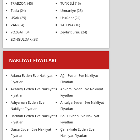
TRABZON
(45)
TUNCELİ
(16)
Tuzla
(24)
Ümraniye
(25)
UŞAK
(29)
Üsküdar
(24)
VAN
(54)
YALOVA
(16)
YOZGAT
(34)
Zeytinburnu
(24)
ZONGULDAK
(28)
NAKLIYAT FIYATLARI
Adana Evden Eve Nakliyat
Ağrı Evden Eve Nakliyat
Fiyatları
Fiyatları
Aksaray Evden Eve Nakliyat
Ankara Evden Eve Nakliyat
Fiyatları
Fiyatları
Adıyaman Evden Eve
Antalya Evden Eve Nakliyat
Nakliyat Fiyatları
Fiyatları
Batman Evden Eve Nakliyat
Bolu Evden Eve Nakliyat
Fiyatları
Fiyatları
Bursa Evden Eve Nakliyat
Çanakkale Evden Eve
Fiyatları
Nakliyat Fiyatları