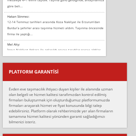
göre beli...
Hakan Sönmez:
12-14 Temmuz tarihleri arasında Koza Nakliyat ile Erzurum’dan
Burdur’a şehirler arası taşınma hizmeti aldım. Taşınma öncesinde
firma ile yaptığı...
Mel Alty:
İnova Nakliyat Ankara ile anlaşıldı eşyayı taşıdılar parayı aldılar.
Salon duvarına bir baktım birisi boydan alüminyum renkli bantı
yapıştırm...
PLATFORM GARANTİSİ
Murat:
Merhaba, bu firmayı bir arkadaş tavsiyesi üzerine tercih ettim,
hiçbir sıkıntı yaşanmayacağını ve kendilerinin çok titiz
Evden eve taşımacılık ihtiyacı duyan kişiler ile alanında uzman
çalıştıklarını, müş...
olan belgeli ve hizmet kalitesi tarafımızdan kontrol edilmiş
firmaları buluşturmak için oluşturduğumuz platformumuzda
Ahmet:
firmaları arayarak hizmet ve fiyat konusunda bilgi talep
Lüleburgaz güngünes evden eve naklyat eşyalarımı taşımak için
edebilirsiniz. Platform olarak rehberimizde yer alan firmaların
anlaştık sabah eve geldiklerinde de eşyalarımı düzgün şekilde
tamamına hizmet kalitesi yönünden garanti sağladığımızı
sarcaz demelerine r...
bilmenizi isteriz.
mehmet güldü:
Ankara ALİCANLAR NAKLİYAT Tutarsız ve ticari ahlak problemleri