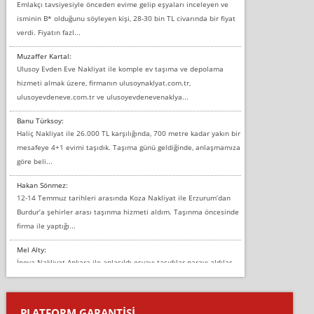
Emlakçı tavsiyesiyle önceden evime gelip eşyaları inceleyen ve
isminin B* olduğunu söyleyen kişi, 28-30 bin TL civarında bir fiyat
verdi. Fiyatın fazl...
Muzaffer Kartal:
Ulusoy Evden Eve Nakliyat ile komple ev taşıma ve depolama
hizmeti almak üzere, firmanın ulusoynaklyat.com.tr,
ulusoyevdeneve.com.tr ve ulusoyevdenevenaklya...
Banu Türksoy:
Haliç Nakliyat ile 26.000 TL karşılığında, 700 metre kadar yakın bir
mesafeye 4+1 evimi taşıdık. Taşıma günü geldiğinde, anlaşmamıza
göre beli...
Hakan Sönmez:
12-14 Temmuz tarihleri arasında Koza Nakliyat ile Erzurum’dan
Burdur’a şehirler arası taşınma hizmeti aldım. Taşınma öncesinde
firma ile yaptığı...
Mel Alty:
İnova Nakliyat Ankara ile anlaşıldı eşyayı taşıdılar parayı aldılar.
Salon duvarına bir baktım birisi boydan alüminyum renkli bantı
yapıştırm...
PLATFORM GARANTİSİ
Murat: