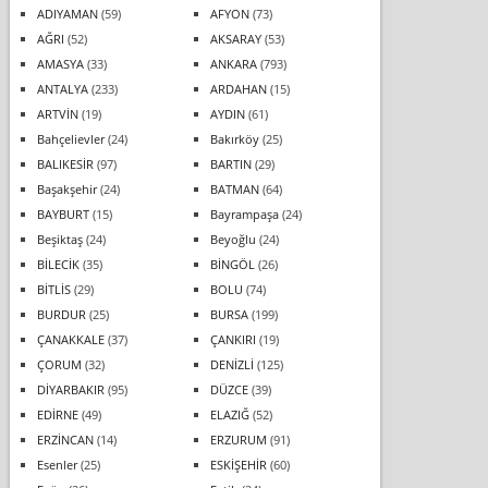
ADIYAMAN
(59)
AFYON
(73)
AĞRI
(52)
AKSARAY
(53)
AMASYA
(33)
ANKARA
(793)
ANTALYA
(233)
ARDAHAN
(15)
ARTVİN
(19)
AYDIN
(61)
Bahçelievler
(24)
Bakırköy
(25)
BALIKESİR
(97)
BARTIN
(29)
Başakşehir
(24)
BATMAN
(64)
BAYBURT
(15)
Bayrampaşa
(24)
Beşiktaş
(24)
Beyoğlu
(24)
BİLECİK
(35)
BİNGÖL
(26)
BİTLİS
(29)
BOLU
(74)
BURDUR
(25)
BURSA
(199)
ÇANAKKALE
(37)
ÇANKIRI
(19)
ÇORUM
(32)
DENİZLİ
(125)
DİYARBAKIR
(95)
DÜZCE
(39)
EDİRNE
(49)
ELAZIĞ
(52)
ERZİNCAN
(14)
ERZURUM
(91)
Esenler
(25)
ESKİŞEHİR
(60)