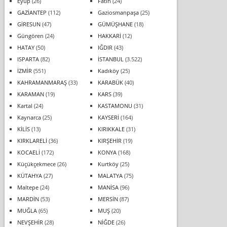
Eyüp
(26)
Fatih
(24)
GAZİANTEP
(112)
Gaziosmanpaşa
(25)
GİRESUN
(47)
GÜMÜŞHANE
(18)
Güngören
(24)
HAKKARİ
(12)
HATAY
(50)
IĞDIR
(43)
ISPARTA
(82)
İSTANBUL
(3.522)
İZMİR
(551)
Kadıköy
(25)
KAHRAMANMARAŞ
(33)
KARABÜK
(40)
KARAMAN
(19)
KARS
(39)
Kartal
(24)
KASTAMONU
(31)
Kaynarca
(25)
KAYSERİ
(164)
KİLİS
(13)
KIRIKKALE
(31)
KIRKLARELİ
(36)
KIRŞEHİR
(19)
KOCAELİ
(172)
KONYA
(168)
Küçükçekmece
(26)
Kurtköy
(25)
KÜTAHYA
(27)
MALATYA
(75)
Maltepe
(24)
MANİSA
(96)
MARDİN
(53)
MERSİN
(87)
MUĞLA
(65)
MUŞ
(20)
NEVŞEHİR
(28)
NİĞDE
(26)