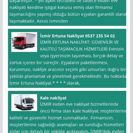
başarmıştır. * yılı aşkın tecrübesi ile sadece evden eve
nakliyatı kendine iştigal konusu etmiş olan firmamız
taşımacılığını yapmış olduğu bütün eşyaları garantili olarak
taşımaktadır. Assos isminden
İzmir Ertuna Nakliyat 0537 235 54 02
İZMİR ERTUNA NAKLİYAT: GÜVENİLİR VE
KALİTELİ TAŞIMACILIK HİZMETLERİ Evinizin
veya işyerinizin taşınması, birçok detay ve
zorluk içeren bir süreçtir. Eşyaların paketlenmesi,
korunması, nakliye aracının seçimi gibi unsurları doğru bir
şekilde planlamak ve yönetmek gerekmektedir. Bu noktada,
İzmir Ertuna Nakliyat * * * * olarak,
Kale nakliyat
İZMİR evden eve nakliyat hizmetlerinde
öncü firma olan Kale Nakliyat, müşterilerine
kaliteli ve güvenilir hizmet sunmaktadır. Firmamızın,
müşterilerine sağladığı avantajları ve sunduğu hizmetleri
sizler için detaylı bir şekilde açıklayalım. İZMİR’deki evden