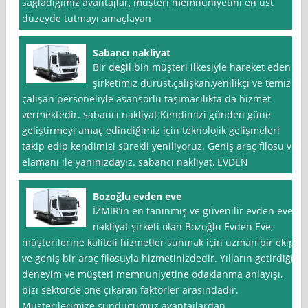
sağladığımız avantajlar, müşteri memnuniyetini en üst
düzeyde tutmayı amaçlayan
Sabancı nakliyat
Bir değil bin müşteri ilkesiyle hareket eden
şirketimiz dürüst,çalışkan,yenilikçi ve temiz
çalışan personeliyle asansörlü taşımacılıkta da hizmet
vermektedir. sabancı nakliyat Kendimizi günden güne
geliştirmeyi amaç edindiğimiz için teknolojik gelişmeleri
takip edip kendimizi sürekli yeniliyoruz. Geniş araç filosu ve
elamanı ile yanınızdayız. sabancı nakliyat, EVDEN
Bozoğlu evden eve
İZMİR’in en tanınmış ve güvenilir evden eve
nakliyat şirketi olan Bozoğlu Evden Eve,
müşterilerine kaliteli hizmetler sunmak için uzman bir ekip
ve geniş bir araç filosuyla hizmetinizdedir. Yılların getirdiği
deneyim ve müşteri memnuniyetine odaklanma anlayışı,
bizi sektörde öne çıkaran faktörler arasındadır.
Müşterilerimize sunduğumuz avantajlardan