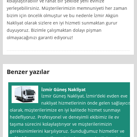
kolaylaştırabilir ve rahat bir şekilde yeni evinize
yerleşebilirsiniz. Müşterilerimizin memnuniyeti her zaman
bizim için öncelik olmuştur ve bu nedenle İzmir Akgün
Nakliyat olarak sizlere en iyi hizmeti sunmaktan gurur
duyuyoruz. Bizimle çalışmaktan dolayı pişman
olmayacağınızı garanti ediyoruz!
Benzer yazılar
İzmir Güneş Nakliyat
İzmir Güneş Nakliyat, İzmir’deki evden eve
nakliyat hizmetlerinin önde gelen sağlayıcısı
olarak, müşterilerimize en iyi kalitede hizmet sunmayı
hedefliyoruz. Profesyonel ve deneyimli ekibimiz ile ev
taşıma sürecini kolaylaştırıyor ve müşterilerimizin
gereksinimlerini karşılıyoruz. Sunduğumuz hizmetler ve