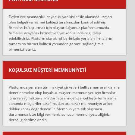
Merhaba, bu firmayı bir arkadaş tavsiyesi üzerine tercih ettim,
hiçbir sıkıntı yaşanmayacağını ve kendilerinin çok titiz
Evden eve taşımacılık ihtiyacı duyan kişiler ile alanında uzman
çalıştıklarını, müş...
olan belgeli ve hizmet kalitesi tarafımızdan kontrol edilmiş
firmaları buluşturmak için oluşturduğumuz platformumuzda
Ahmet:
firmaları arayarak hizmet ve fiyat konusunda bilgi talep
Lüleburgaz güngünes evden eve naklyat eşyalarımı taşımak için
edebilirsiniz. Platform olarak rehberimizde yer alan firmaların
anlaştık sabah eve geldiklerinde de eşyalarımı düzgün şekilde
tamamına hizmet kalitesi yönünden garanti sağladığımızı
sarcaz demelerine r...
bilmenizi isteriz.
mehmet güldü:
Ankara ALİCANLAR NAKLİYAT Tutarsız ve ticari ahlak problemleri
var verdikleri fiyat teklifini arttırdılar. Sonrasında taşıma gününde
KOŞULSUZ MÜŞTERI MEMNUNIYETI
oldukça tutarsı...
Erol:
Platformda yer alan tüm nakliyat şirketleri belli zaman aralıkları ile
Ankara Alicanlar naklyat tel 5465524025. 2600 TL'ye ankaradan
denetlenmekte olup koşulsuz müşteri memnuniyeti için firmaları
Konya ya Alicanlar naklyat la anlaştık bu şahıs evin taşınacağı gün
itina ile seçmekteyiz. Platform üzerinden gerçekleştirilen alaşma
fiyatın mazoto gele...
sonunda müşteriler tarafımızdan aranarak memnuniyet anketi
doldurularak değerlendirilir. Memnuniyetsizlik oluşması
Fatih kokmese:
durumunda bize bilgi vermeniz sonucu memnuniyetsizliğiniz
Diyarbakır dan eşyamı getirtmek için anlaştım sözleşme yaptım.
derhal giderilmektedir.
Son anda fiyat artırdılar.. mecburiyetten tasittim.. bu kişiler ağrılı
Ankara merk...