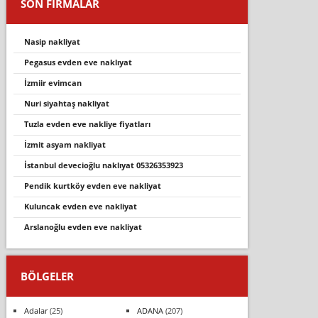
SON FİRMALAR
nasip nakliyat
pegasus evden eve naklıyat
izmiir evimcan
nuri siyahtaş nakliyat
tuzla evden eve nakliye fiyatları
i̇zmit asyam nakliyat
i̇stanbul deveci̇oğlu nakliyat 05326353923
pendik kurtköy evden eve nakliyat
kuluncak evden eve nakli̇yat
arslanoğlu evden eve nakliyat
BÖLGELER
Adalar
(25)
ADANA
(207)