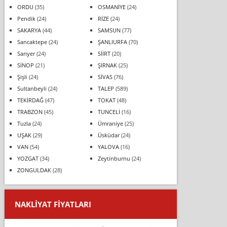
ORDU
(35)
OSMANİYE
(24)
Pendik
(24)
RİZE
(24)
SAKARYA
(44)
SAMSUN
(77)
Sancaktepe
(24)
ŞANLIURFA
(70)
Sarıyer
(24)
SİİRT
(20)
SİNOP
(21)
ŞIRNAK
(25)
Şişli
(24)
SİVAS
(76)
Sultanbeyli
(24)
TALEP
(589)
TEKİRDAĞ
(47)
TOKAT
(48)
TRABZON
(45)
TUNCELİ
(16)
Tuzla
(24)
Ümraniye
(25)
UŞAK
(29)
Üsküdar
(24)
VAN
(54)
YALOVA
(16)
YOZGAT
(34)
Zeytinburnu
(24)
ZONGULDAK
(28)
NAKLIYAT FIYATLARI