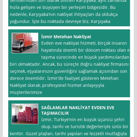
semtlerinden biri olarak bilinen Karşıyaka, aynı zamanda
hızla gelişen ve büyüyen bir yerleşim bölgesidir. Bu
nedenle, Karşıyaka’nın nakliyat ihtiyaçları da oldukça
yoğundur. İşte bu noktada devreye biz, Karşıyaka
İzmir Metehan Nakliyat
Evden eve nakliyat hizmeti, birçok insanın
hayatında önemli bir dönüm noktası olan ev
taşıma sürecinde en büyük yardımcılardan
biri olmaktadır. Ancak, bu süreçte doğru nakliyat firmasını
seçmek, eşyalarınızın güvenliğini sağlamak açısından son
derece önemlidir. İzmir‘de faaliyet gösteren Metehan
Nakliyat olarak, profesyonel hizmet anlayışıyla
müşterilerimize
SAĞLAMLAR NAKLİYAT EVDEN EVE
TAŞIMACILIK
İzmir, Türkiye’nin en büyük üçüncü şehri
olup, tarihi ve turistik değerleriyle ünlü bir
kenttir. Güzel plajları, tarihi yapıları ve lezzetli mutfağıyla