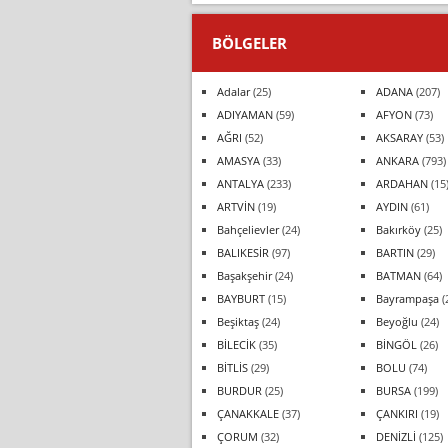
BÖLGELER
Adalar
(25)
ADANA
(207)
ADIYAMAN
(59)
AFYON
(73)
AĞRI
(52)
AKSARAY
(53)
AMASYA
(33)
ANKARA
(793)
ANTALYA
(233)
ARDAHAN
(15
ARTVİN
(19)
AYDIN
(61)
Bahçelievler
(24)
Bakırköy
(25)
BALIKESİR
(97)
BARTIN
(29)
Başakşehir
(24)
BATMAN
(64)
BAYBURT
(15)
Bayrampaşa
(
Beşiktaş
(24)
Beyoğlu
(24)
BİLECİK
(35)
BİNGÖL
(26)
BİTLİS
(29)
BOLU
(74)
BURDUR
(25)
BURSA
(199)
ÇANAKKALE
(37)
ÇANKIRI
(19)
ÇORUM
(32)
DENİZLİ
(125)