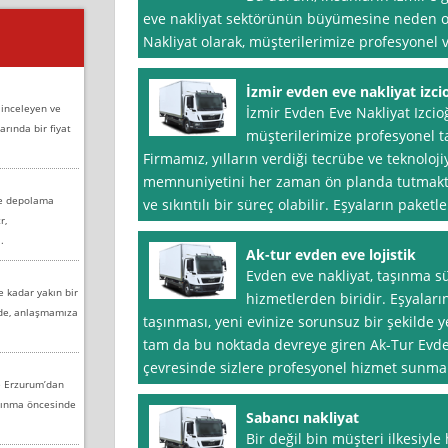
eve nakliyat sektörünün büyümesine neden o
Nakliyat olarak, müşterilerimize profesyonel v
İzmir evden eve nakliyat izci
 inceleyen ve
İzmir Evden Eve Nakliyat Izcio
arında bir fiyat
müşterilerimize profesyonel t
Firmamız, yılların verdiği tecrübe ve teknoloji
memnuniyetini her zaman ön planda tutmaktad
ve depolama
ve sıkıntılı bir süreç olabilir. Eşyaların paket
r,
.
Ak-tur evden eve lojistik
Evden eve nakliyat, taşınma s
e kadar yakın bir
hizmetlerden biridir. Eşyaları
nde, anlaşmamıza
taşınması, yeni evinize sorunsuz bir şekilde y
tam da bu noktada devreye giren Ak-Tur Evden 
çevresinde sizlere profesyonel hizmet sunmak
e Erzurum’dan
aşınma öncesinde
Sabancı nakliyat
Bir değil bin müşteri ilkesiyle