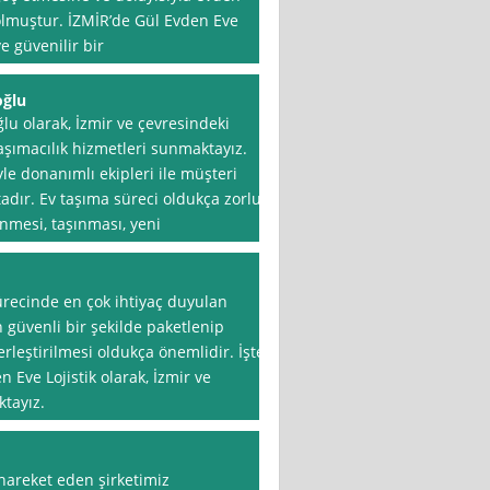
lmuştur. İZMİR’de Gül Evden Eve
e güvenilir bir
oğlu
ğlu olarak, İzmir ve çevresindeki
aşımacılık hizmetleri sunmaktayız.
yle donanımlı ekipleri ile müşteri
ır. Ev taşıma süreci oldukça zorlu
lenmesi, taşınması, yeni
ürecinde en çok ihtiyaç duyulan
n güvenli bir şekilde paketlenip
erleştirilmesi oldukça önemlidir. İşte
Eve Lojistik olarak, İzmir ve
tayız.
 hareket eden şirketimiz