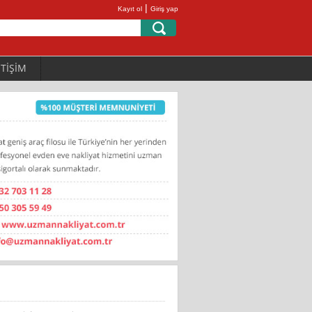
|
Kayıt ol
Giriş yap
ETİŞİM