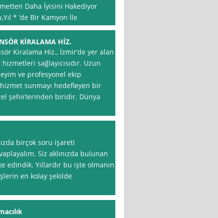
zmetten Daha İyisini Hakediyor
,Yıl * ’de Bir Kamyon İle
ANSÖR KİRALAMA HİZ.
r Kiralama Hiz., İzmir’de yer alan
hizmetleri sağlayıcısıdır. Uzun
neyim ve profesyonel ekip
ir hizmet sunmayı hedefleyen bir
zel şehirlerinden biridir. Dünya
ızda birçok soru işareti
aplayalım. Siz aklınızda bulunan
e edindik. Yıllardır bu işte olmanın
şlerin en kolay şekilde
macılık