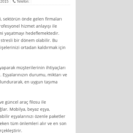
n 2015
Telefon:
, sektörün önde gelen firmaları
rofesyonel hizmet anlayışı ile
mi yaşatmayı hedeflemektedir.
stresli bir dönem olabilir. Bu
şelerinizi ortadan kaldırmak için
aparak müşterilerinin ihtiyaçları
. Eşyalarınızın durumu, miktarı ve
ulundurarak, en uygun taşıma
 güncel araç filosu ile
ğlar. Mobilya, beyaz eşya,
abilir eşyalarınızı özenle paketler
reken tüm önlemleri alır ve en son
çekleştirir.