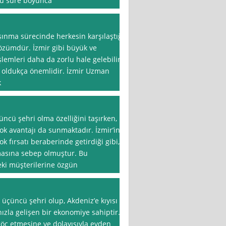
 bu süre boyunca
şınma sürecinde herkesin karşılaştığı
çözümdür. İzmir gibi büyük ve
şlemleri daha da zorlu hale gelebilir.
 oldukça önemlidir. İzmir Uzman
k
üncü şehri olma özelliğini taşırken,
k avantajı da sunmaktadır. İzmir’in
ok fırsatı beraberinde getirdiği gibi,
masına sebep olmuştur. Bu
deki müşterilerine özgün
 üçüncü şehri olup, Akdeniz’e kıyısı
 hızla gelişen bir ekonomiye sahiptir.
göç etmesine ve dolayısıyla evden