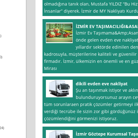
olmadığına tanık olan, Mustafa YILDIZ “Bu Hi
İnsanlar” diyerek. İzmir de MY Nakliyatı Kurdu
İZMİR EV TAŞIMACILIĞI&AS
İzmir Ev Taşımama&Amp;Asansö
)
önde gelen evden eve nakliyat 
yıllardır sektörde edinilen de
kadrosuyla, müşterilerine kaliteli ve güvenil
0)
firmadır. İzmir, ülkemizin en önemli ve en gü
Mirası
dikili evden eve nakliyat
Şu an taşınmak istiyor ve aklın
bulunduruyorsunuz arayın cev
tüm sorunlaraen pratik çözümler getirmeyi ilk
verdiği tecrübe ile sizin zor gibi gördüğünüz i
çözümlendiğini görmenizi istiyoruz.
24)
İzmir Göztepe Kurumsal Taşı