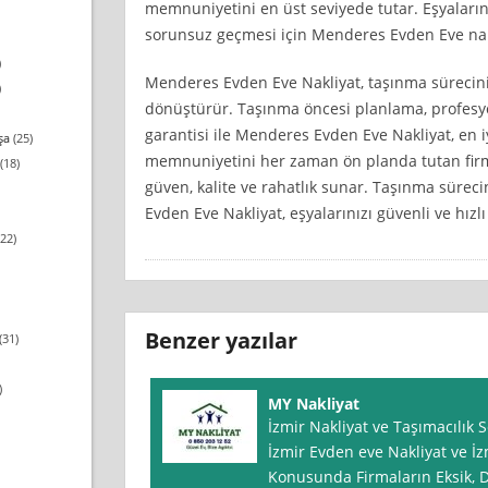
memnuniyetini en üst seviyede tutar. Eşyaların
sorunsuz geçmesi için Menderes Evden Eve nakliy
)
Menderes Evden Eve Nakliyat, taşınma sürecini
)
dönüştürür. Taşınma öncesi planlama, profesyo
garantisi ile Menderes Evden Eve Nakliyat, en i
şa
(25)
memnuniyetini her zaman ön planda tutan firm
(18)
güven, kalite ve rahatlık sunar. Taşınma süre
Evden Eve Nakliyat, eşyalarınızı güvenli ve hızlı
22)
Benzer yazılar
(31)
)
MY Nakliyat
İzmir Nakliyat ve Taşımacılık S
İzmir Evden eve Nakliyat ve İz
Konusunda Firmaların Eksik, D