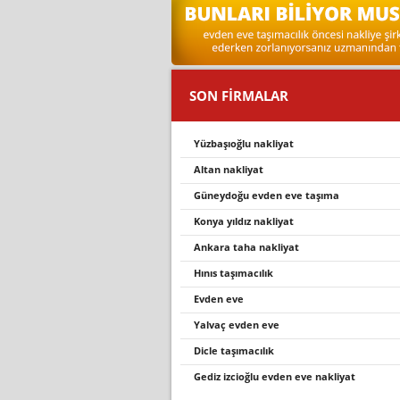
SON FİRMALAR
yüzbaşioğlu nakli̇yat
altan nakliyat
güneydoğu evden eve taşıma
konya yıldız nakliyat
ankara taha nakliyat
hinis taşimacilik
evden eve
yalvaç evden eve
di̇cle taşimacilik
gediz izcioğlu evden eve nakliyat