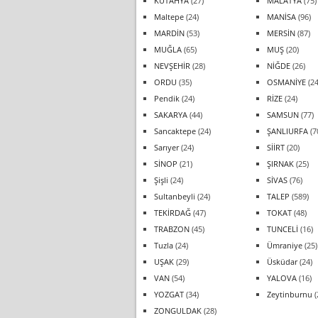
KÜTAHYA
(27)
MALATYA
(75)
Maltepe
(24)
MANİSA
(96)
MARDİN
(53)
MERSİN
(87)
MUĞLA
(65)
MUŞ
(20)
NEVŞEHİR
(28)
NİĞDE
(26)
ORDU
(35)
OSMANİYE
(24
Pendik
(24)
RİZE
(24)
SAKARYA
(44)
SAMSUN
(77)
Sancaktepe
(24)
ŞANLIURFA
(7
Sarıyer
(24)
SİİRT
(20)
SİNOP
(21)
ŞIRNAK
(25)
Şişli
(24)
SİVAS
(76)
Sultanbeyli
(24)
TALEP
(589)
TEKİRDAĞ
(47)
TOKAT
(48)
TRABZON
(45)
TUNCELİ
(16)
Tuzla
(24)
Ümraniye
(25)
UŞAK
(29)
Üsküdar
(24)
VAN
(54)
YALOVA
(16)
YOZGAT
(34)
Zeytinburnu
(
ZONGULDAK
(28)