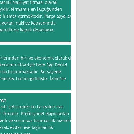
cılık Nakliyat firması olarak
 iyidir. Firmamız en küçüğünden
e hizmet vermektedir. Parça aşya, ev
igortalı nakliye kapsamında
e genelinde kapalı depolama
irlerinden biri ve ekonomik olarak da
, konumu itibariyle hem Ege Denizi
umda bulunmaktadır. Bu sayede
 merkez haline gelmiştir. İzmir’de
YAT
zmir şehrindeki en iyi evden eve
r firmadır. Profesyonel ekipmanları
enli ve sorunsuz taşımacılık hizmeti
arak, evden eve taşımacılık