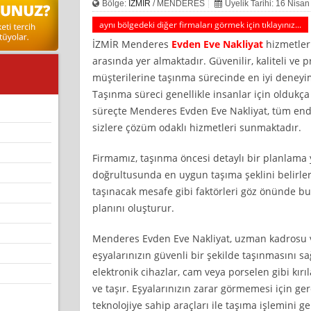
Bölge:
İZMİR
/ MENDERES
Üyelik Tarihi: 16 Nisa
aynı bölgedeki diğer firmaları görmek için tıklayınız...
İZMİR Menderes
Evden Eve Nakliyat
hizmetleri
arasında yer almaktadır. Güvenilir, kaliteli ve p
müşterilerine taşınma sürecinde en iyi deneyi
Taşınma süreci genellikle insanlar için oldukça 
süreçte Menderes Evden Eve Nakliyat, tüm endi
sizlere çözüm odaklı hizmetleri sunmaktadır.
Firmamız, taşınma öncesi detaylı bir planlama y
doğrultusunda en uygun taşıma şeklini belirler
taşınacak mesafe gibi faktörleri göz önünde b
planını oluşturur.
Menderes Evden Eve Nakliyat, uzman kadrosu ve
eşyalarınızın güvenli bir şekilde taşınmasını sa
elektronik cihazlar, cam veya porselen gibi kırıl
ve taşır. Eşyalarınızın zarar görmemesi için ge
teknolojiye sahip araçları ile taşıma işlemini ger