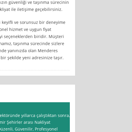
ızın güvenliği ve taşınma sürecinin
at ile iletişime geçebilirsiniz.
 keyifli ve sorunsuz bir deneyime
nel hizmet ve uygun fiyat
yi seçeneklerden biridir. Müşteri
amız, taşınma sürecinde sizlere
cinde yanınızda olan Menderes
 bir şekilde yeni adresinize taşır.
ektöründe yıllarca çalıştıktan sonra,
mir Şehirler arası Nakliyat
üzenli, Güvenilir, Profesyonel