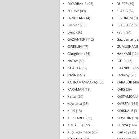
DİYARBAKIR
(95)
DÜZCE
(39)
EDİRNE
(49)
ELAZIĞ
(52)
ERZİNCAN
(14)
ERZURUM
(91
Esenler
(25)
ESKİŞEHİR
(60
Eyüp
(26)
Fatih
(24)
GAZİANTEP
(112)
Gaziosmanpa
GİRESUN
(47)
GÜMÜŞHANE
Güngören
(24)
HAKKARİ
(12)
HATAY
(50)
IĞDIR
(43)
ISPARTA
(82)
İSTANBUL
(3.5
İZMİR
(551)
Kadıköy
(25)
KAHRAMANMARAŞ
(33)
KARABÜK
(40)
KARAMAN
(19)
KARS
(39)
Kartal
(24)
KASTAMONU
Kaynarca
(25)
KAYSERİ
(164)
KİLİS
(13)
KIRIKKALE
(31
KIRKLARELİ
(36)
KIRŞEHİR
(19)
KOCAELİ
(172)
KONYA
(168)
Küçükçekmece
(26)
Kurtköy
(25)