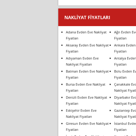
NAKLIYAT FIYATLARI
Adana Evden Eve Nakliyat
Ağrı Evden Ev
Fiyatları
Fiyatları
Aksaray Evden Eve Nakliyat
Ankara Evden 
Fiyatları
Fiyatları
Adıyaman Evden Eve
Antalya Evden
Nakliyat Fiyatları
Fiyatları
Batman Evden Eve Nakliyat
Bolu Evden Ev
Fiyatları
Fiyatları
Bursa Evden Eve Nakliyat
Çanakkale Ev
Fiyatları
Nakliyat Fiyatl
Denizli Evden Eve Nakliyat
Diyarbakır Ev
Fiyatları
Nakliyat Fiyatl
Eskişehir Evden Eve
Gaziantep Ev
Nakliyat Fiyatları
Nakliyat Fiyatl
Giresun Evden Eve Nakliyat
İstanbul Evde
Fiyatları
Fiyatları