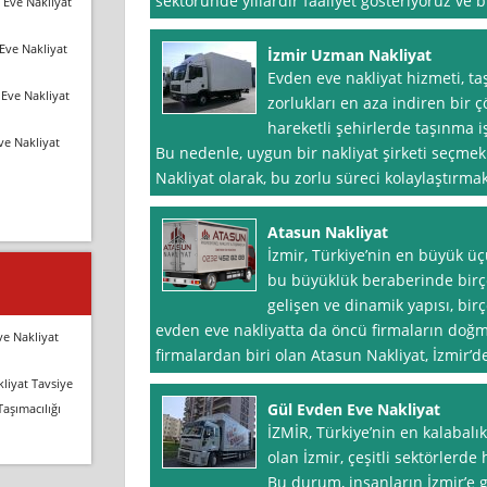
sektöründe yıllardır faaliyet gösteriyoruz ve
 Eve Nakliyat
Eve Nakliyat
İzmir Uzman Nakliyat
Evden eve nakliyat hizmeti, ta
Eve Nakliyat
zorlukları en aza indiren bir 
hareketli şehirlerde taşınma i
ve Nakliyat
Bu nedenle, uygun bir nakliyat şirketi seçmek
Nakliyat olarak, bu zorlu süreci kolaylaştırma
Atasun Nakliyat
İzmir, Türkiye’nin en büyük üç
bu büyüklük beraberinde birço
gelişen ve dinamik yapısı, birç
evden eve nakliyatta da öncü firmaların doğ
ve Nakliyat
firmalardan biri olan Atasun Nakliyat, İzmir’
liyat Tavsiye
Gül Evden Eve Nakliyat
Taşımacılığı
İZMİR, Türkiye’nin en kalabalık
olan İzmir, çeşitli sektörlerde
Bu durum, insanların İzmir’e 