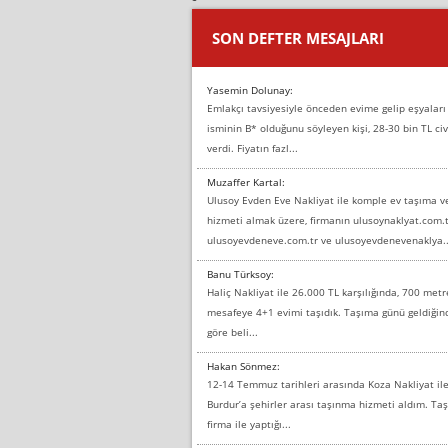
SON DEFTER MESAJLARI
Yasemin Dolunay:
Emlakçı tavsiyesiyle önceden evime gelip eşyaları
isminin B* olduğunu söyleyen kişi, 28-30 bin TL civ
verdi. Fiyatın fazl...
Muzaffer Kartal:
Ulusoy Evden Eve Nakliyat ile komple ev taşıma 
hizmeti almak üzere, firmanın ulusoynaklyat.com.t
ulusoyevdeneve.com.tr ve ulusoyevdenevenaklya..
Banu Türksoy:
Haliç Nakliyat ile 26.000 TL karşılığında, 700 metr
mesafeye 4+1 evimi taşıdık. Taşıma günü geldiği
göre beli...
Hakan Sönmez:
12-14 Temmuz tarihleri arasında Koza Nakliyat il
Burdur’a şehirler arası taşınma hizmeti aldım. T
firma ile yaptığı...