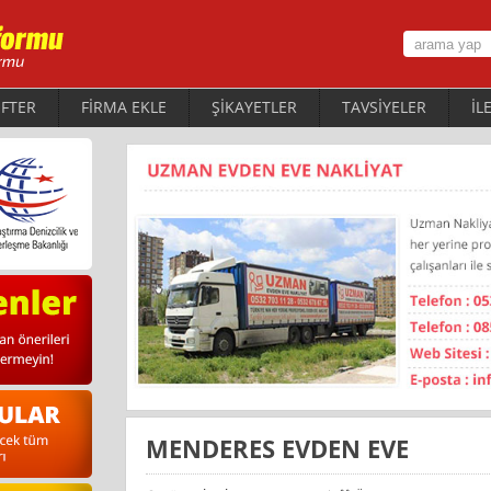
FTER
FİRMA EKLE
ŞİKAYETLER
TAVSİYELER
İL
MENDERES EVDEN EVE