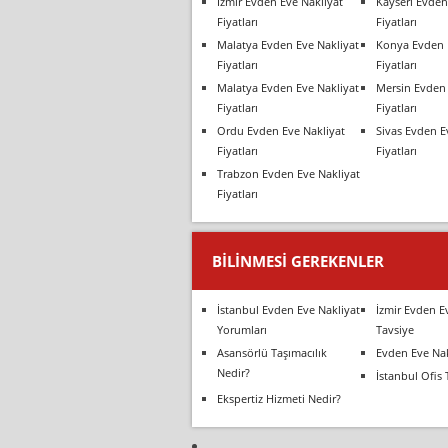
İzmir Evden Eve Nakliyat
Kayseri Evden
Fiyatları
Fiyatları
Malatya Evden Eve Nakliyat
Konya Evden 
Fiyatları
Fiyatları
Malatya Evden Eve Nakliyat
Mersin Evden 
Fiyatları
Fiyatları
Ordu Evden Eve Nakliyat
Sivas Evden E
Fiyatları
Fiyatları
Trabzon Evden Eve Nakliyat
Fiyatları
BILINMESI GEREKENLER
İstanbul Evden Eve Nakliyat
İzmir Evden E
Yorumları
Tavsiye
Asansörlü Taşımacılık
Evden Eve Nak
Nedir?
İstanbul Ofis 
Ekspertiz Hizmeti Nedir?