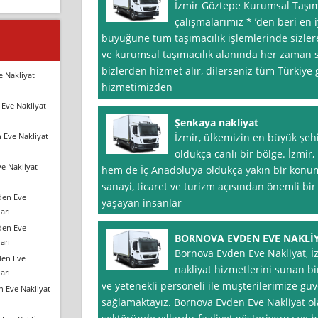
İzmir Göztepe Kurumsal Taşıma
çalışmalarımız * ’den beri en
büyüğüne tüm taşımacılık işlemlerinde sizler
ve kurumsal taşımacılık alanında her zaman s
bizlerden hizmet alır, dilerseniz tüm Türkiy
e Nakliyat
hizmetimizden
Eve Nakliyat
Şenkaya nakliyat
 Eve Nakliyat
İzmir, ülkemizin en büyük şeh
oldukça canlı bir bölge. İzmir
e Nakliyat
hem de İç Anadolu’ya oldukça yakın bir kon
sanayi, ticaret ve turizm açısından önemli bir
den Eve
yaşayan insanlar
arı
den Eve
BORNOVA EVDEN EVE NAKLİ
arı
Bornova Evden Eve Nakliyat, İ
den Eve
nakliyat hizmetlerini sunan bi
arı
ve yetenekli personeli ile müşterilerimize güv
n Eve Nakliyat
sağlamaktayız. Bornova Evden Eve Nakliyat ol