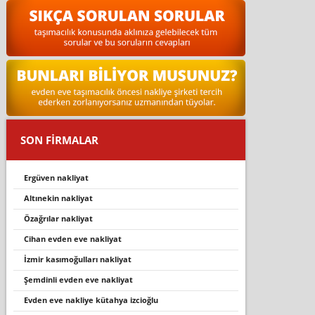
SON FİRMALAR
ergüven nakli̇yat
altineki̇n nakli̇yat
özağrılar nakliyat
cihan evden eve nakliyat
izmir kasımoğulları nakliyat
şemdi̇nli̇ evden eve nakli̇yat
evden eve nakliye kütahya izcioğlu