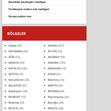
karabük kardeşler nakliyat
yeni̇bosna evden eve nakli̇yat
gevaş evden eve
BÖLGELER
Adalar
(25)
ADANA
(207)
ADIYAMAN
(59)
AFYON
(73)
AĞRI
(52)
AKSARAY
(53)
AMASYA
(33)
ANKARA
(793)
ANTALYA
(233)
ARDAHAN
(15)
ARTVİN
(19)
AYDIN
(61)
Bahçelievler
(24)
Bakırköy
(25)
BALIKESİR
(97)
BARTIN
(29)
Başakşehir
(24)
BATMAN
(64)
BAYBURT
(15)
Bayrampaşa
(24)
Beşiktaş
(24)
Beyoğlu
(24)
BİLECİK
(35)
BİNGÖL
(26)