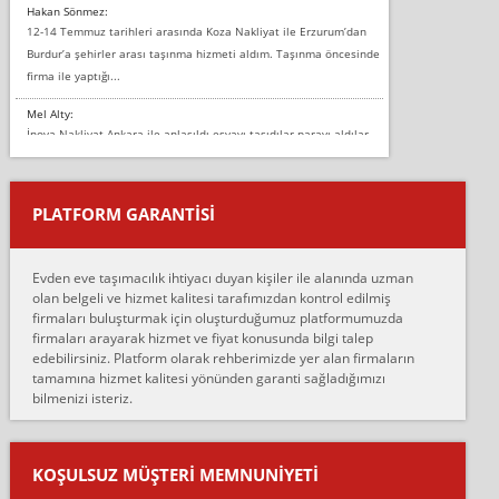
Hakan Sönmez:
12-14 Temmuz tarihleri arasında Koza Nakliyat ile Erzurum’dan
Burdur’a şehirler arası taşınma hizmeti aldım. Taşınma öncesinde
firma ile yaptığı...
Mel Alty:
İnova Nakliyat Ankara ile anlaşıldı eşyayı taşıdılar parayı aldılar.
Salon duvarına bir baktım birisi boydan alüminyum renkli bantı
yapıştırm...
PLATFORM GARANTİSİ
Murat:
Merhaba, bu firmayı bir arkadaş tavsiyesi üzerine tercih ettim,
hiçbir sıkıntı yaşanmayacağını ve kendilerinin çok titiz
Evden eve taşımacılık ihtiyacı duyan kişiler ile alanında uzman
çalıştıklarını, müş...
olan belgeli ve hizmet kalitesi tarafımızdan kontrol edilmiş
firmaları buluşturmak için oluşturduğumuz platformumuzda
Ahmet:
firmaları arayarak hizmet ve fiyat konusunda bilgi talep
Lüleburgaz güngünes evden eve naklyat eşyalarımı taşımak için
edebilirsiniz. Platform olarak rehberimizde yer alan firmaların
anlaştık sabah eve geldiklerinde de eşyalarımı düzgün şekilde
tamamına hizmet kalitesi yönünden garanti sağladığımızı
sarcaz demelerine r...
bilmenizi isteriz.
mehmet güldü:
Ankara ALİCANLAR NAKLİYAT Tutarsız ve ticari ahlak problemleri
var verdikleri fiyat teklifini arttırdılar. Sonrasında taşıma gününde
KOŞULSUZ MÜŞTERI MEMNUNIYETI
oldukça tutarsı...