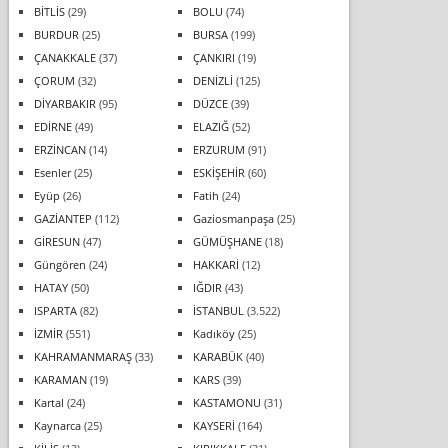
BİTLİS
(29)
BOLU
(74)
BURDUR
(25)
BURSA
(199)
ÇANAKKALE
(37)
ÇANKIRI
(19)
ÇORUM
(32)
DENİZLİ
(125)
DİYARBAKIR
(95)
DÜZCE
(39)
EDİRNE
(49)
ELAZIĞ
(52)
ERZİNCAN
(14)
ERZURUM
(91)
Esenler
(25)
ESKİŞEHİR
(60)
Eyüp
(26)
Fatih
(24)
GAZİANTEP
(112)
Gaziosmanpaşa
(25)
GİRESUN
(47)
GÜMÜŞHANE
(18)
Güngören
(24)
HAKKARİ
(12)
HATAY
(50)
IĞDIR
(43)
ISPARTA
(82)
İSTANBUL
(3.522)
İZMİR
(551)
Kadıköy
(25)
KAHRAMANMARAŞ
(33)
KARABÜK
(40)
KARAMAN
(19)
KARS
(39)
Kartal
(24)
KASTAMONU
(31)
Kaynarca
(25)
KAYSERİ
(164)