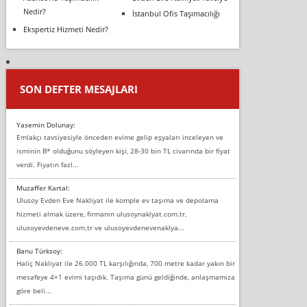
Nedir?
İstanbul Ofis Taşımacılığı
Ekspertiz Hizmeti Nedir?
SON DEFTER MESAJLARI
Yasemin Dolunay:
Emlakçı tavsiyesiyle önceden evime gelip eşyaları inceleyen ve
isminin B* olduğunu söyleyen kişi, 28-30 bin TL civarında bir fiyat
verdi. Fiyatın fazl...
Muzaffer Kartal:
Ulusoy Evden Eve Nakliyat ile komple ev taşıma ve depolama
hizmeti almak üzere, firmanın ulusoynaklyat.com.tr,
ulusoyevdeneve.com.tr ve ulusoyevdenevenaklya...
Banu Türksoy:
Haliç Nakliyat ile 26.000 TL karşılığında, 700 metre kadar yakın bir
mesafeye 4+1 evimi taşıdık. Taşıma günü geldiğinde, anlaşmamıza
göre beli...