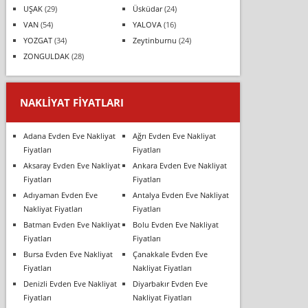
UŞAK
(29)
Üsküdar
(24)
VAN
(54)
YALOVA
(16)
YOZGAT
(34)
Zeytinburnu
(24)
ZONGULDAK
(28)
NAKLIYAT FIYATLARI
Adana Evden Eve Nakliyat
Ağrı Evden Eve Nakliyat
Fiyatları
Fiyatları
Aksaray Evden Eve Nakliyat
Ankara Evden Eve Nakliyat
Fiyatları
Fiyatları
Adıyaman Evden Eve
Antalya Evden Eve Nakliyat
Nakliyat Fiyatları
Fiyatları
Batman Evden Eve Nakliyat
Bolu Evden Eve Nakliyat
Fiyatları
Fiyatları
Bursa Evden Eve Nakliyat
Çanakkale Evden Eve
Fiyatları
Nakliyat Fiyatları
Denizli Evden Eve Nakliyat
Diyarbakır Evden Eve
Fiyatları
Nakliyat Fiyatları