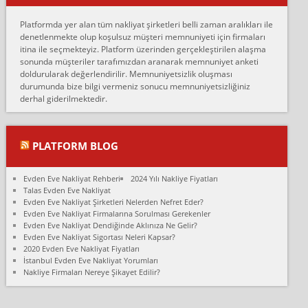
Erol:
Platformda yer alan tüm nakliyat şirketleri belli zaman aralıkları ile
Ankara Alicanlar naklyat tel 5465524025. 2600 TL'ye ankaradan
denetlenmekte olup koşulsuz müşteri memnuniyeti için firmaları
Konya ya Alicanlar naklyat la anlaştık bu şahıs evin taşınacağı gün
itina ile seçmekteyiz. Platform üzerinden gerçekleştirilen alaşma
fiyatın mazoto gele...
sonunda müşteriler tarafımızdan aranarak memnuniyet anketi
doldurularak değerlendirilir. Memnuniyetsizlik oluşması
Fatih kokmese:
durumunda bize bilgi vermeniz sonucu memnuniyetsizliğiniz
Diyarbakır dan eşyamı getirtmek için anlaştım sözleşme yaptım.
derhal giderilmektedir.
Son anda fiyat artırdılar.. mecburiyetten tasittim.. bu kişiler ağrılı
Ankara merk...
Ali:
PLATFORM BLOG
İzmir de evim naklyat diye bir firmaya ev taşıttık, çok pişman
olduk. Asansörlü dediler sonra uraya asansör kurulmaz dediler
Evden Eve Nakliyat Rehberi
2024 Yılı Nakliye Fiyatları
fark istediler. ortada asa...
Talas Evden Eve Nakliyat
Evden Eve Nakliyat Şirketleri Nelerden Nefret Eder?
Nimet:
Evden Eve Nakliyat Firmalarına Sorulması Gerekenler
Ben 2021 Ağustos ilk haftası Evimi taşıdım yani İstanbul'un bir
Evden Eve Nakliyat Dendiğinde Aklınıza Ne Gelir?
Mahallesi'nden bir başka Mahallesi'ne yani Ümraniye bölgesinde
Evden Eve Nakliyat Sigortası Neleri Kapsar?
oturuyorum önceleri ara...
2020 Evden Eve Nakliyat Fiyatları
İstanbul Evden Eve Nakliyat Yorumları
Nimet Köse:
Nakliye Firmaları Nereye Şikayet Edilir?
Merhaba ben 2021 Ağustos ilk haftası evimi Ümraniye'den Çok
yakın bir bölgeye taşıdım yeni Ümraniye'nin Mahallesi'ne
Hancıoğlu naklyatla taşındım...