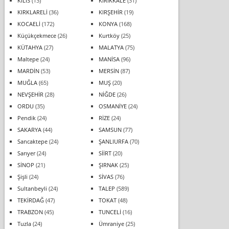
KİLİS
(13)
KIRIKKALE
(31)
KIRKLARELİ
(36)
KIRŞEHİR
(19)
KOCAELİ
(172)
KONYA
(168)
Küçükçekmece
(26)
Kurtköy
(25)
KÜTAHYA
(27)
MALATYA
(75)
Maltepe
(24)
MANİSA
(96)
MARDİN
(53)
MERSİN
(87)
MUĞLA
(65)
MUŞ
(20)
NEVŞEHİR
(28)
NİĞDE
(26)
ORDU
(35)
OSMANİYE
(24)
Pendik
(24)
RİZE
(24)
SAKARYA
(44)
SAMSUN
(77)
Sancaktepe
(24)
ŞANLIURFA
(70)
Sarıyer
(24)
SİİRT
(20)
SİNOP
(21)
ŞIRNAK
(25)
Şişli
(24)
SİVAS
(76)
Sultanbeyli
(24)
TALEP
(589)
TEKİRDAĞ
(47)
TOKAT
(48)
TRABZON
(45)
TUNCELİ
(16)
Tuzla
(24)
Ümraniye
(25)