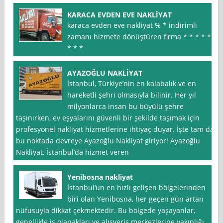
KARACA EVDEN EVE NAKLİYAT
karaca evden eve nakliyat % * indirimli
zamanı hizmete dönüştüren firma * * * * *
* * *
AYAZOĞLU NAKLİYAT
İstanbul, Türkiye’nin en kalabalık ve en
hareketli şehri olmasıyla bilinir. Her yıl
milyonlarca insan bu büyülü şehre
taşınırken, ev eşyalarını güvenli bir şekilde taşımak için
profesyonel nakliyat hizmetlerine ihtiyaç duyar. İşte tam da
bu noktada devreye Ayazoğlu Nakliyat giriyor! Ayazoğlu
Nakliyat, İstanbul’da hizmet veren
Yenibosna nakliyat
İstanbul‘un en hızlı gelişen bölgelerinden
biri olan Yenibosna, her geçen gün artan
nüfusuyla dikkat çekmektedir. Bu bölgede yaşayanlar,
genellikle iş olanakları ve alışveriş merkezlerine yakınlığı