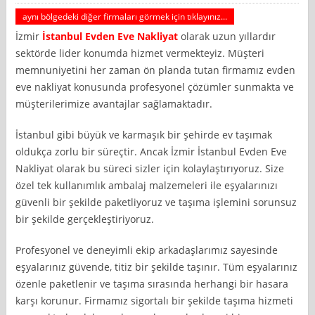
aynı bölgedeki diğer firmaları görmek için tıklayınız...
İzmir
İstanbul
Evden Eve Nakliyat
olarak uzun yıllardır
sektörde lider konumda hizmet vermekteyiz. Müşteri
memnuniyetini her zaman ön planda tutan firmamız evden
eve nakliyat konusunda profesyonel çözümler sunmakta ve
müşterilerimize avantajlar sağlamaktadır.
İstanbul gibi büyük ve karmaşık bir şehirde ev taşımak
oldukça zorlu bir süreçtir. Ancak İzmir İstanbul Evden Eve
Nakliyat olarak bu süreci sizler için kolaylaştırıyoruz. Size
özel tek kullanımlık ambalaj malzemeleri ile eşyalarınızı
güvenli bir şekilde paketliyoruz ve taşıma işlemini sorunsuz
bir şekilde gerçekleştiriyoruz.
Profesyonel ve deneyimli ekip arkadaşlarımız sayesinde
eşyalarınız güvende, titiz bir şekilde taşınır. Tüm eşyalarınız
özenle paketlenir ve taşıma sırasında herhangi bir hasara
karşı korunur. Firmamız sigortalı bir şekilde taşıma hizmeti