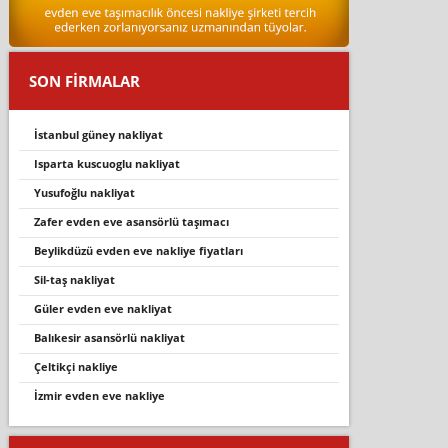
SON FİRMALAR
i̇stanbul güney nakliyat
isparta kuscuoglu nakliyat
yusufoğlu nakliyat
zafer evden eve asansörlü taşımacı
beylikdüzü evden eve nakliye fiyatları
sil-taş nakliyat
güler evden eve nakliyat
balıkesir asansörlü nakliyat
çelti̇kçi̇ nakli̇ye
i̇zmir evden eve nakliye