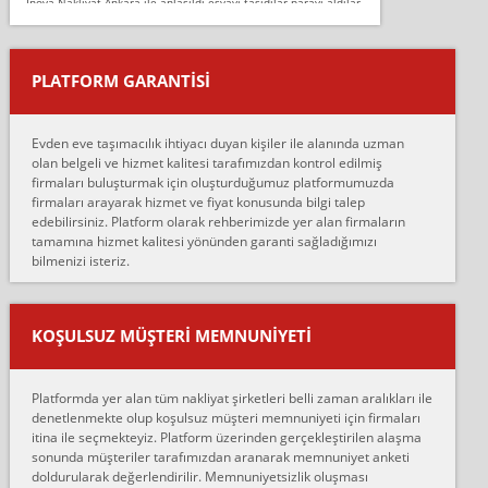
İnova Nakliyat Ankara ile anlaşıldı eşyayı taşıdılar parayı aldılar.
Salon duvarına bir baktım birisi boydan alüminyum renkli bantı
yapıştırm...
PLATFORM GARANTİSİ
Murat:
Merhaba, bu firmayı bir arkadaş tavsiyesi üzerine tercih ettim,
hiçbir sıkıntı yaşanmayacağını ve kendilerinin çok titiz
Evden eve taşımacılık ihtiyacı duyan kişiler ile alanında uzman
çalıştıklarını, müş...
olan belgeli ve hizmet kalitesi tarafımızdan kontrol edilmiş
firmaları buluşturmak için oluşturduğumuz platformumuzda
Ahmet:
firmaları arayarak hizmet ve fiyat konusunda bilgi talep
Lüleburgaz güngünes evden eve naklyat eşyalarımı taşımak için
edebilirsiniz. Platform olarak rehberimizde yer alan firmaların
anlaştık sabah eve geldiklerinde de eşyalarımı düzgün şekilde
tamamına hizmet kalitesi yönünden garanti sağladığımızı
sarcaz demelerine r...
bilmenizi isteriz.
mehmet güldü:
Ankara ALİCANLAR NAKLİYAT Tutarsız ve ticari ahlak problemleri
var verdikleri fiyat teklifini arttırdılar. Sonrasında taşıma gününde
KOŞULSUZ MÜŞTERI MEMNUNIYETI
oldukça tutarsı...
Erol:
Platformda yer alan tüm nakliyat şirketleri belli zaman aralıkları ile
Ankara Alicanlar naklyat tel 5465524025. 2600 TL'ye ankaradan
denetlenmekte olup koşulsuz müşteri memnuniyeti için firmaları
Konya ya Alicanlar naklyat la anlaştık bu şahıs evin taşınacağı gün
itina ile seçmekteyiz. Platform üzerinden gerçekleştirilen alaşma
fiyatın mazoto gele...
sonunda müşteriler tarafımızdan aranarak memnuniyet anketi
doldurularak değerlendirilir. Memnuniyetsizlik oluşması
Fatih kokmese: