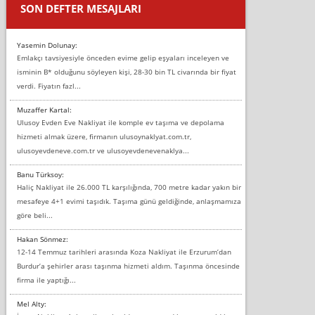
SON DEFTER MESAJLARI
Yasemin Dolunay:
Emlakçı tavsiyesiyle önceden evime gelip eşyaları inceleyen ve
isminin B* olduğunu söyleyen kişi, 28-30 bin TL civarında bir fiyat
verdi. Fiyatın fazl...
Muzaffer Kartal:
Ulusoy Evden Eve Nakliyat ile komple ev taşıma ve depolama
hizmeti almak üzere, firmanın ulusoynaklyat.com.tr,
ulusoyevdeneve.com.tr ve ulusoyevdenevenaklya...
Banu Türksoy:
Haliç Nakliyat ile 26.000 TL karşılığında, 700 metre kadar yakın bir
mesafeye 4+1 evimi taşıdık. Taşıma günü geldiğinde, anlaşmamıza
göre beli...
Hakan Sönmez:
12-14 Temmuz tarihleri arasında Koza Nakliyat ile Erzurum’dan
Burdur’a şehirler arası taşınma hizmeti aldım. Taşınma öncesinde
firma ile yaptığı...
Mel Alty: