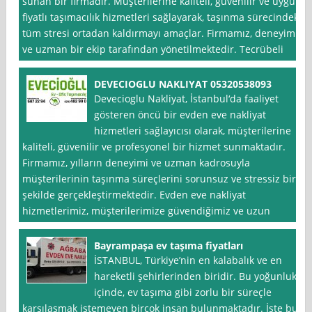
sunan bir firmadır. Müşterilerine kaliteli, güvenilir ve uygun
fiyatlı taşımacılık hizmetleri sağlayarak, taşınma sürecindeki
tüm stresi ortadan kaldırmayı amaçlar. Firmamız, deneyimli
ve uzman bir ekip tarafından yönetilmektedir. Tecrübeli
DEVECIOGLU NAKLIYAT 05320538093
Devecioglu Nakliyat, İstanbul‘da faaliyet
gösteren öncü bir evden eve nakliyat
hizmetleri sağlayıcısı olarak, müşterilerine
kaliteli, güvenilir ve profesyonel bir hizmet sunmaktadır.
Firmamız, yılların deneyimi ve uzman kadrosuyla
müşterilerinin taşınma süreçlerini sorunsuz ve stressiz bir
şekilde gerçekleştirmektedir. Evden eve nakliyat
hizmetlerimiz, müşterilerimize güvendiğimiz ve uzun
Bayrampaşa ev taşıma fiyatları
İSTANBUL, Türkiye’nin en kalabalık ve en
hareketli şehirlerinden biridir. Bu yoğunluk
içinde, ev taşıma gibi zorlu bir süreçle
karşılaşmak istemeyen birçok insan bulunmaktadır. İşte bu