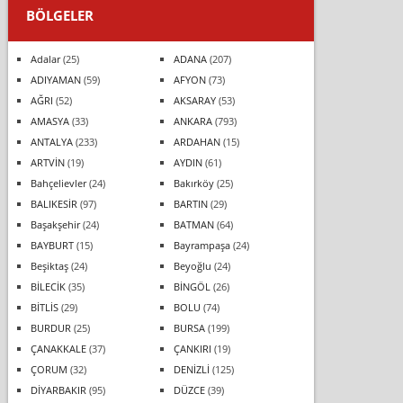
BÖLGELER
Adalar
(25)
ADANA
(207)
ADIYAMAN
(59)
AFYON
(73)
AĞRI
(52)
AKSARAY
(53)
AMASYA
(33)
ANKARA
(793)
ANTALYA
(233)
ARDAHAN
(15)
ARTVİN
(19)
AYDIN
(61)
Bahçelievler
(24)
Bakırköy
(25)
BALIKESİR
(97)
BARTIN
(29)
Başakşehir
(24)
BATMAN
(64)
BAYBURT
(15)
Bayrampaşa
(24)
Beşiktaş
(24)
Beyoğlu
(24)
BİLECİK
(35)
BİNGÖL
(26)
BİTLİS
(29)
BOLU
(74)
BURDUR
(25)
BURSA
(199)
ÇANAKKALE
(37)
ÇANKIRI
(19)
ÇORUM
(32)
DENİZLİ
(125)
DİYARBAKIR
(95)
DÜZCE
(39)