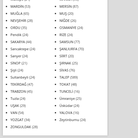
MARDİN
(53)
MERSİN
(87)
MUĞLA
(65)
MUŞ
(20)
NEVŞEHİR
(28)
NİĞDE
(26)
ORDU
(35)
OSMANİYE
(24)
Pendik
(24)
RİZE
(24)
SAKARYA
(44)
SAMSUN
(77)
Sancaktepe
(24)
ŞANLIURFA
(70)
Sarıyer
(24)
SİİRT
(20)
SİNOP
(21)
ŞIRNAK
(25)
Şişli
(24)
SİVAS
(76)
Sultanbeyli
(24)
TALEP
(589)
TEKİRDAĞ
(47)
TOKAT
(48)
TRABZON
(45)
TUNCELİ
(16)
Tuzla
(24)
Ümraniye
(25)
UŞAK
(29)
Üsküdar
(24)
VAN
(54)
YALOVA
(16)
YOZGAT
(34)
Zeytinburnu
(24)
ZONGULDAK
(28)