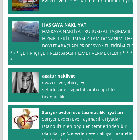
Evden evede * * saat musteri mumnuniyeti
HASKAYA NAKLİYAT
HASKAYA NAKLİYAT KURUMSAL TAŞIMACILIK
HİZMETLERİ FİRMAMIZ TAM DONANIMLI HER
BOYUT ARAÇLARI PROFESYONEL EKİBİMİZLE
* \ * ŞEHİR İÇİ ŞEHİRLER ARASI HİZMET VERMEKTEDİR * * *
*
agatur nakliyat
evden eve,şehiriçi ve
şehirlerarası,sigortalı,ambalajlı,titiz
taşımacılık…
Sarıyer evden eve taşımacılık fiyatları
Sarıyer Evden Eve Taşımacılık Fiyatları,
İstanbul‘un en popüler semtlerinden biri
olan Sarıyer’de evden eve nakliyat hizmetleri