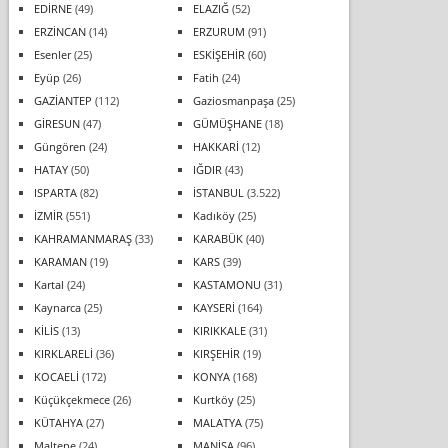
EDİRNE
(49)
ELAZIĞ
(52)
ERZİNCAN
(14)
ERZURUM
(91)
Esenler
(25)
ESKİŞEHİR
(60)
Eyüp
(26)
Fatih
(24)
GAZİANTEP
(112)
Gaziosmanpaşa
(25)
GİRESUN
(47)
GÜMÜŞHANE
(18)
Güngören
(24)
HAKKARİ
(12)
HATAY
(50)
IĞDIR
(43)
ISPARTA
(82)
İSTANBUL
(3.522)
İZMİR
(551)
Kadıköy
(25)
KAHRAMANMARAŞ
(33)
KARABÜK
(40)
KARAMAN
(19)
KARS
(39)
Kartal
(24)
KASTAMONU
(31)
Kaynarca
(25)
KAYSERİ
(164)
KİLİS
(13)
KIRIKKALE
(31)
KIRKLARELİ
(36)
KIRŞEHİR
(19)
KOCAELİ
(172)
KONYA
(168)
Küçükçekmece
(26)
Kurtköy
(25)
KÜTAHYA
(27)
MALATYA
(75)
Maltepe
(24)
MANİSA
(96)