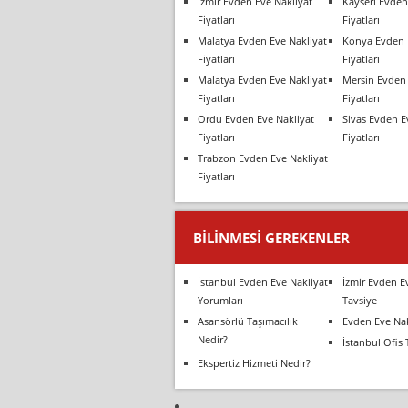
İzmir Evden Eve Nakliyat
Kayseri Evden
Fiyatları
Fiyatları
Malatya Evden Eve Nakliyat
Konya Evden 
Fiyatları
Fiyatları
Malatya Evden Eve Nakliyat
Mersin Evden 
Fiyatları
Fiyatları
Ordu Evden Eve Nakliyat
Sivas Evden E
Fiyatları
Fiyatları
Trabzon Evden Eve Nakliyat
Fiyatları
BILINMESI GEREKENLER
İstanbul Evden Eve Nakliyat
İzmir Evden E
Yorumları
Tavsiye
Asansörlü Taşımacılık
Evden Eve Nak
Nedir?
İstanbul Ofis 
Ekspertiz Hizmeti Nedir?