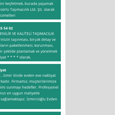
erini keşfetmek, burada yaşamak
sörlü Taşımacılık Ltd. Şti. olarak
hizmetleri
35 54 02
NİLİR VE KALİTELİ TAŞIMACILIK
inizin taşınması, birçok detay ve
yaların paketlenmesi, korunması,
bir şekilde planlamak ve yönetmek
yat * * * * olarak,
iyat
 , İzmir ilinde evden eve nakliyat
kadır. Firmamız, müşterilerimize
yimi sunmayı hedefler. Profesyonel
anızı en uygun maliyetle
i sağlamaktayız. İzmircioğlu Evden