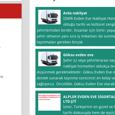
Arda nakliyat
İZMİR Evden Eve Nakliyat Hizm
olduğu tarihi ve kültürel zengi
şehirlerinden biridir. İnsanlar için İzmir, yaş
şehir olmanın yanı sıra iş imkanları da sunma
taşınmaları gereken birçok
)
Göksu evden eve
Şehir içi veya şehirlerarası t
nakliyat hizmetleri oldukça ön
düşünmek gerekmektedir. Göksu Evden Eve ola
24)
destek sunarak taşınma sürecinizi en kolay ve
sağlıyoruz. Öncelikle, Göksu Evden Eve olarak
ALPLER EVDEN EVE SİGORTA
LTD.ŞTİ
İzmir, Türkiye’nin en güzel ve
tarihi dokusuyla hem de eşsiz 