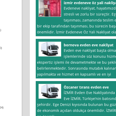
izmir evdeneve öz yali nakliy
Evdeneve nakliyat, hayatımızda
stresli ve zorlu bir süreçtir. E
taşınması, zamanında teslim e
bir ekip tarafından taşınması, bu sürecin baş
)
önemlidir. İzmir Evdeneve Öz Yali Nakliyat ol
bornova evden eve nakliyat
0)
Evden eve nakliyat başta olma
işlemlerinde söz konusu hizmet
ekspertiz işlemi ile devametmekte ve bu şekilde
belirlenmektedir. Sonrasında mutabık kalına
yapılmakta ve hizmet en kapsamlı ve en iyi
Özcaner tırans evden eve
İZMİR Evden Eve Nakliyatında
Eve İZMİR, Türkiye’nin batısında
şehirdir. Ege Denizi kıyısında bulunan bu gü
24)
de ekonomik açıdan oldukça önemlidir. İZMİR’