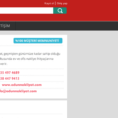
|
Kayıt ol
Giriş yap
ETİŞİM