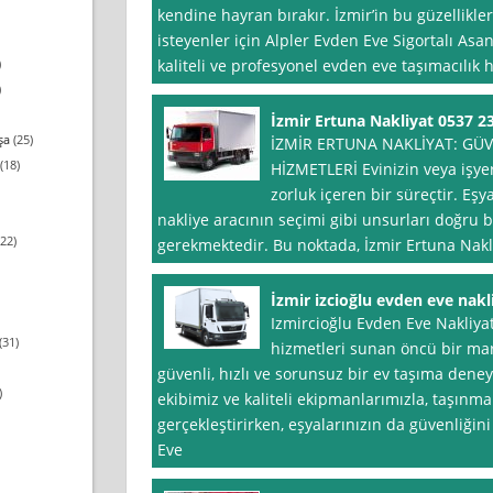
kendine hayran bırakır. İzmir’in bu güzellikl
isteyenler için Alpler Evden Eve Sigortalı Asan
)
kaliteli ve profesyonel evden eve taşımacılık 
)
İzmir Ertuna Nakliyat 0537 2
şa
(25)
İZMİR ERTUNA NAKLİYAT: GÜVE
(18)
HİZMETLERİ Evinizin veya işyer
zorluk içeren bir süreçtir. Eş
nakliye aracının seçimi gibi unsurları doğru 
22)
gerekmektedir. Bu noktada, İzmir Ertuna Nakli
İzmir izcioğlu evden eve nakl
Izmircioğlu Evden Eve Nakliyat
(31)
hizmetleri sunan öncü bir mar
güvenli, hızlı ve sorunsuz bir ev taşıma dene
)
ekibimiz ve kaliteli ekipmanlarımızla, taşınm
gerçekleştirirken, eşyalarınızın da güvenliğin
Eve