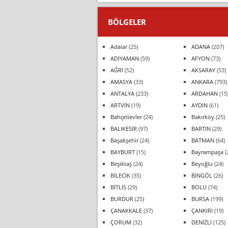
BÖLGELER
Adalar
(25)
ADANA
(207)
ADIYAMAN
(59)
AFYON
(73)
AĞRI
(52)
AKSARAY
(53)
AMASYA
(33)
ANKARA
(793)
ANTALYA
(233)
ARDAHAN
(15
ARTVİN
(19)
AYDIN
(61)
Bahçelievler
(24)
Bakırköy
(25)
BALIKESİR
(97)
BARTIN
(29)
Başakşehir
(24)
BATMAN
(64)
BAYBURT
(15)
Bayrampaşa
(
Beşiktaş
(24)
Beyoğlu
(24)
BİLECİK
(35)
BİNGÖL
(26)
BİTLİS
(29)
BOLU
(74)
BURDUR
(25)
BURSA
(199)
ÇANAKKALE
(37)
ÇANKIRI
(19)
ÇORUM
(32)
DENİZLİ
(125)