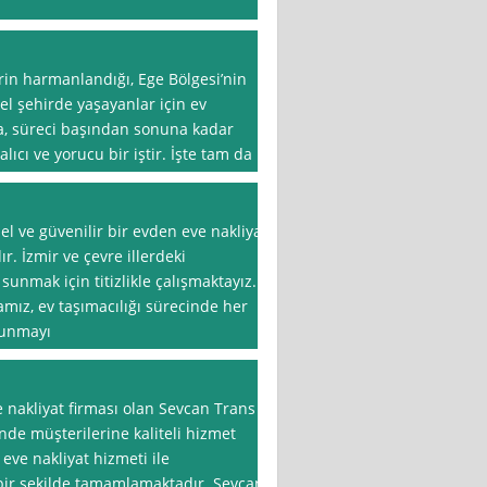
erin harmanlandığı, Ege Bölgesi’nin
zel şehirde yaşayanlar için ev
da, süreci başından sonuna kadar
cı ve yorucu bir iştir. İşte tam da
el ve güvenilir bir evden eve nakliyat
r. İzmir ve çevre illerdeki
sunmak için titizlikle çalışmaktayız.
ız, ev taşımacılığı sürecinde her
sunmayı
e nakliyat firması olan Sevcan Trans
nde müşterilerine kaliteli hizmet
eve nakliyat hizmeti ile
 bir şekilde tamamlamaktadır. Sevcan