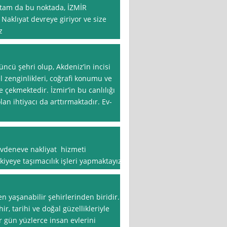
e tam da bu noktada, İZMİR
Naklıyat devreye giriyor ve size
z
üncü şehri olup, Akdeniz’in incisi
el zenginlikleri, coğrafi konumu ve
ne çekmektedir. İzmir’in bu canlılığı
olan ihtiyacı da arttırmaktadır. Ev-
evdeneve nakliyat hizmeti
iyeye taşımacılık işleri yapmaktayız.
en yaşanabilir şehirlerinden biridir.
ir, tarihi ve doğal güzellikleriyle
 gün yüzlerce insan evlerini