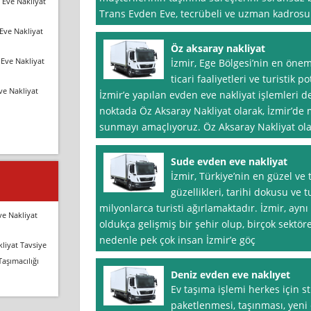
 Eve Nakliyat
Trans Evden Eve, tecrübeli ve uzman kadrosu 
Eve Nakliyat
Öz aksaray nakliyat
Eve Nakliyat
İzmir, Ege Bölgesi’nin en önem
ticari faaliyetleri ve turistik 
ve Nakliyat
İzmir’e yapılan evden eve nakliyat işlemleri 
noktada Öz Aksaray Nakliyat olarak, İzmir’de m
sunmayı amaçlıyoruz. Öz Aksaray Nakliyat ol
Sude evden eve nakliyat
İzmir, Türkiye’nin en güzel ve 
güzellikleri, tarihi dokusu ve t
milyonlarca turisti ağırlamaktadır. İzmir, ay
ve Nakliyat
oldukça gelişmiş bir şehir olup, birçok sektör
nedenle pek çok insan İzmir’e göç
liyat Tavsiye
Taşımacılığı
Deniz evden eve naklıyet
Ev taşıma işlemi herkes için str
paketlenmesi, taşınması, yeni e