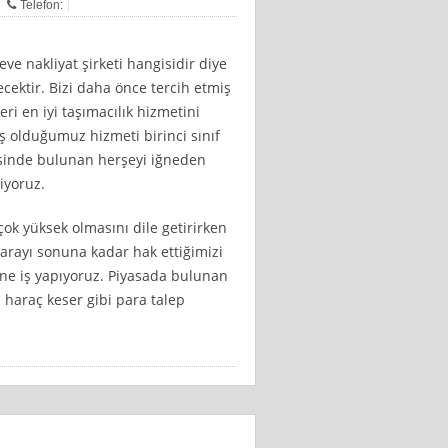
Telefon:
ve nakliyat şirketi hangisidir diye
ektir. Bizi daha önce tercih etmiş
i en iyi taşımacılık hizmetini
mış olduğumuz hizmeti birinci sınıf
risinde bulunan herşeyi iğneden
iyoruz.
ok yüksek olmasını dile getirirken
arayı sonuna kadar hak ettiğimizi
ine iş yapıyoruz. Piyasada bulunan
 haraç keser gibi para talep