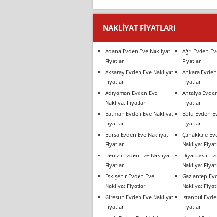
NAKLIYAT FIYATLARI
Adana Evden Eve Nakliyat
Ağrı Evden Ev
Fiyatları
Fiyatları
Aksaray Evden Eve Nakliyat
Ankara Evden 
Fiyatları
Fiyatları
Adıyaman Evden Eve
Antalya Evden
Nakliyat Fiyatları
Fiyatları
Batman Evden Eve Nakliyat
Bolu Evden Ev
Fiyatları
Fiyatları
Bursa Evden Eve Nakliyat
Çanakkale Ev
Fiyatları
Nakliyat Fiyatl
Denizli Evden Eve Nakliyat
Diyarbakır Ev
Fiyatları
Nakliyat Fiyatl
Eskişehir Evden Eve
Gaziantep Ev
Nakliyat Fiyatları
Nakliyat Fiyatl
Giresun Evden Eve Nakliyat
İstanbul Evde
Fiyatları
Fiyatları