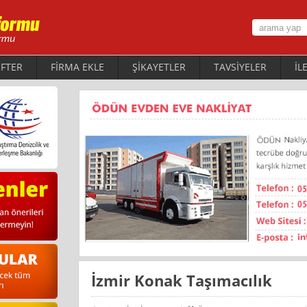
FTER
FİRMA EKLE
ŞİKAYETLER
TAVSİYELER
İL
İzmir Konak Taşımacılık