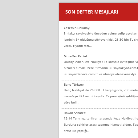
SON DEFTER MESAJLARI
Yasemin Dolunay:
Emlakçı tavsiyesiyle önceden evime gelip eşyaları
isminin B* olduğunu söyleyen kişi, 28-30 bin TL civ
verdi. Fiyatın fazl...
Muzaffer Kartal:
Ulusoy Evden Eve Nakliyat ile komple ev taşıma 
hizmeti almak üzere, firmanın ulusoynaklyat.com.t
ulusoyevdeneve.com.tr ve ulusoyevdenevenaklya..
Banu Türksoy:
Haliç Nakliyat ile 26.000 TL karşılığında, 700 metr
mesafeye 4+1 evimi taşıdık. Taşıma günü geldiği
göre beli...
Hakan Sönmez:
12-14 Temmuz tarihleri arasında Koza Nakliyat il
Burdur’a şehirler arası taşınma hizmeti aldım. T
firma ile yaptığı...