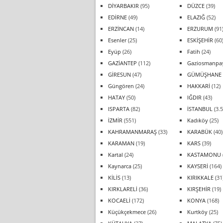
DİYARBAKIR
(95)
DÜZCE
(39)
EDİRNE
(49)
ELAZIĞ
(52)
ERZİNCAN
(14)
ERZURUM
(91
Esenler
(25)
ESKİŞEHİR
(60
Eyüp
(26)
Fatih
(24)
GAZİANTEP
(112)
Gaziosmanpa
GİRESUN
(47)
GÜMÜŞHANE
Güngören
(24)
HAKKARİ
(12)
HATAY
(50)
IĞDIR
(43)
ISPARTA
(82)
İSTANBUL
(3.5
İZMİR
(551)
Kadıköy
(25)
KAHRAMANMARAŞ
(33)
KARABÜK
(40)
KARAMAN
(19)
KARS
(39)
Kartal
(24)
KASTAMONU
Kaynarca
(25)
KAYSERİ
(164)
KİLİS
(13)
KIRIKKALE
(31
KIRKLARELİ
(36)
KIRŞEHİR
(19)
KOCAELİ
(172)
KONYA
(168)
Küçükçekmece
(26)
Kurtköy
(25)