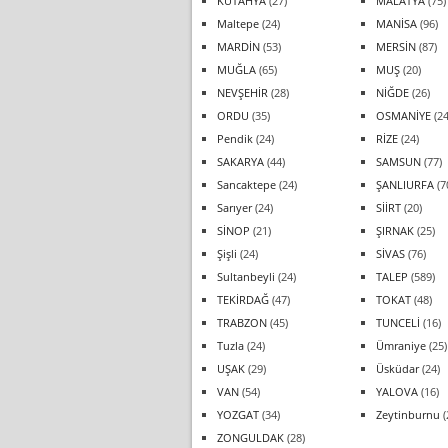
KÜTAHYA
(27)
MALATYA
(75)
Maltepe
(24)
MANİSA
(96)
MARDİN
(53)
MERSİN
(87)
MUĞLA
(65)
MUŞ
(20)
NEVŞEHİR
(28)
NİĞDE
(26)
ORDU
(35)
OSMANİYE
(24
Pendik
(24)
RİZE
(24)
SAKARYA
(44)
SAMSUN
(77)
Sancaktepe
(24)
ŞANLIURFA
(7
Sarıyer
(24)
SİİRT
(20)
SİNOP
(21)
ŞIRNAK
(25)
Şişli
(24)
SİVAS
(76)
Sultanbeyli
(24)
TALEP
(589)
TEKİRDAĞ
(47)
TOKAT
(48)
TRABZON
(45)
TUNCELİ
(16)
Tuzla
(24)
Ümraniye
(25)
UŞAK
(29)
Üsküdar
(24)
VAN
(54)
YALOVA
(16)
YOZGAT
(34)
Zeytinburnu
(
ZONGULDAK
(28)