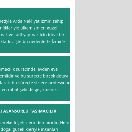
etiyle Arda Nakliyat İzmir, sahip
nlikleriyle ülkemizin en güzel
amak ve tatil yapmak için ideal bir
ktadır. İşte bu nedenlerle İzmir’e
aşımacılık sürecinde, evden eve
emlidir ve bu süreçte birçok detayı
rak, bu süreçte sizlere profesyonel
 en rahat şekilde geçirmenizi
LI ASANSÖRLÜ TAŞIMACILIK
 hareketli şehirlerinden biridir. Hem
doğal güzellikleriyle insanları