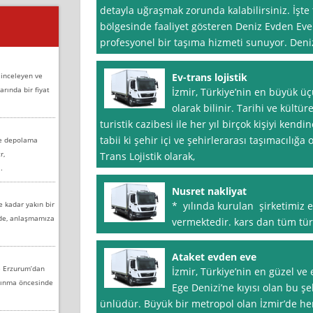
detayla uğraşmak zorunda kalabilirsiniz. İşt
bölgesinde faaliyet gösteren Deniz Evden Eve 
profesyonel bir taşıma hizmeti sunuyor. Deni
 inceleyen ve
Ev-trans lojistik
arında bir fiyat
İzmir, Türkiye’nin en büyük üç
olarak bilinir. Tarihi ve kültür
turistik cazibesi ile her yıl birçok kişiyi kendi
tabii ki şehir içi ve şehirlerarası taşımacılığa 
ve depolama
r,
Trans Lojistik olarak,
.
Nusret nakliyat
e kadar yakın bir
* yılında kurulan şirketimiz 
nde, anlaşmamıza
vermektedir. kars dan tüm türk
Ataket evden eve
e Erzurum’dan
İzmir, Türkiye’nin en güzel ve 
aşınma öncesinde
Ege Denizi’ne kıyısı olan bu şeh
ünlüdür. Büyük bir metropol olan İzmir’de her