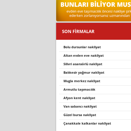
SON FİRMALAR
bolu dursunlar nakliyat
altan evden eve nakli̇yat
silivri asansörlü nakliyat
balıkesir yağmur nakliyat
mugla merkez nakli̇yat
armutlu taşimacilik
afyon kent nakliyat
van sabancı nakliyat
güzel bursa nakliyat
çanakkale kalkanlar nakliyat