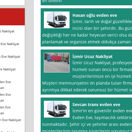
en önemli
Hasan oğlu evden eve
İzmir, tarih ve doğal güzellikl
incisi olan bir şehirdir. Bu gü
e Nakliyat
değişikliği her ne kadar heyecan verici olsa 
planlamak ve organize etmek oldukça zaman alı
Eve Nakliyat
İzmir Ucuz Nakliyat
 Eve Nakliyat
İzmir Ucuz Nakliyat, profesyon
hizmeti sunan öncü bir firmadı
e Nakliyat
müşterilerimize en iyi hizmeti 
den Eve
Müşteri memnuniyetini ön planda tutan firmam
arı
ayrıntıya dikkat ederek sorunsuz bir hizmet 
den Eve
arı
Sevcan trans evden eve
den Eve
İzmir’in en güvenilir evden ev
arı
Evden Eve, taşımacılık sektörü
n Eve Nakliyat
sunmaktadır. Şehir içi ve şehirler arası evden 
müşterilerinin taşınma süreçlerini sorunsuz