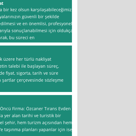
at
 bir kez olsun karşılaşabileceğimiz
şyalarınızın güvenli bir şekilde
dilmesi ve en önemlisi, profesyonel
arıyla sonuçlanabilmesi için oldukça
arak, bu süreci en
k üzere her türlü nakliyat
in talebi ile başlayan süreç,
 fiyat, sigorta, tarih ve süre
n şartlar çerçevesinde sözleşme
 Öncü Firma: Özcaner Tırans Evden
 yer alan tarihi ve turistik bir
zel şehir, hem turizm açısından hem
e taşınma planları yapanlar için ise