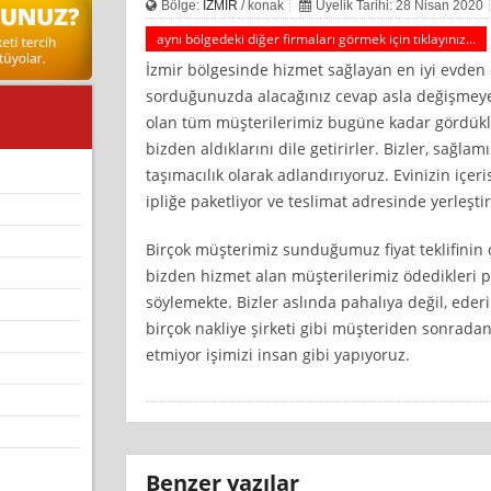
Bölge:
İZMİR
/ konak
Üyelik Tarihi: 28 Nisan 2020
aynı bölgedeki diğer firmaları görmek için tıklayınız...
İzmir bölgesinde hizmet sağlayan en iyi evden e
sorduğunuzda alacağınız cevap asla değişmeyec
olan tüm müşterilerimiz bugüne kadar gördükler
bizden aldıklarını dile getirirler. Bizler, sağla
taşımacılık olarak adlandırıyoruz. Evinizin içe
ipliğe paketliyor ve teslimat adresinde yerleştir
Birçok müşterimiz sunduğumuz fiyat teklifinin ç
bizden hizmet alan müşterilerimiz ödedikleri p
söylemekte. Bizler aslında pahalıya değil, eder
birçok nakliye şirketi gibi müşteriden sonradan
etmiyor işimizi insan gibi yapıyoruz.
Benzer yazılar