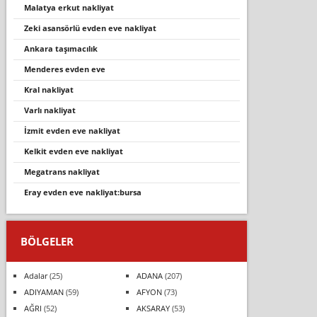
malatya erkut nakliyat
zeki̇ asansörlü evden eve nakli̇yat
ankara taşımacılık
menderes evden eve
kral nakliyat
varli nakli̇yat
i̇zmit evden eve nakliyat
kelki̇t evden eve nakli̇yat
megatrans nakliyat
eray evden eve nakli̇yat:bursa
BÖLGELER
Adalar
(25)
ADANA
(207)
ADIYAMAN
(59)
AFYON
(73)
AĞRI
(52)
AKSARAY
(53)