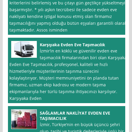
kriterlerini belirlemiş ve bu çıtayı gün geçtikçe yükseltmeyi
başarmıştır. * yılı aşkın tecrübesi ile sadece evden eve
nakliyatı kendine iştigal konusu etmiş olan firmamız
taşımacılığını yapmış olduğu bütün eşyaları garantili olarak
taşımaktadır. Assos isminden
Karşıyaka Evden Eve Taşımacılık
İzmir‘in en köklü ve güvenilir evden eve
taşımacılık firmalarından biri olan Karşıyaka
Evden Eve Taşımacılık, profesyonel, kaliteli ve hızlı
hizmetleriyle müşterilerinin taşınma sürecini
kolaylaştırıyor. Müşteri memnuniyetini ön planda tutan
firmamız, uzman ekip kadrosu ve modern taşıma
ekipmanlarıyla her türlü taşınma ihtiyacınızı karşılıyor.
Karşıyaka Evden
SAĞLAMLAR NAKLİYAT EVDEN EVE
TAŞIMACILIK
İzmir, Türkiye’nin en büyük üçüncü şehri
olup, tarihi ve turistik değerleriyle ünlü bir