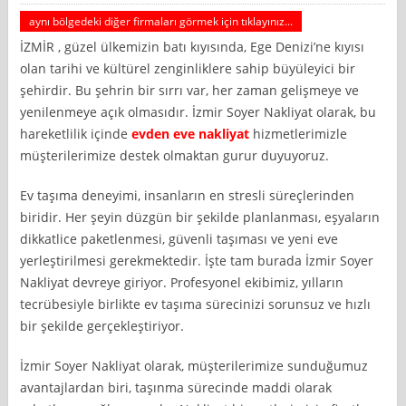
aynı bölgedeki diğer firmaları görmek için tıklayınız...
İZMİR , güzel ülkemizin batı kıyısında, Ege Denizi’ne kıyısı
olan tarihi ve kültürel zenginliklere sahip büyüleyici bir
şehirdir. Bu şehrin bir sırrı var, her zaman gelişmeye ve
yenilenmeye açık olmasıdır. İzmir Soyer Nakliyat olarak, bu
hareketlilik içinde
evden eve nakliyat
hizmetlerimizle
müşterilerimize destek olmaktan gurur duyuyoruz.
Ev taşıma deneyimi, insanların en stresli süreçlerinden
biridir. Her şeyin düzgün bir şekilde planlanması, eşyaların
dikkatlice paketlenmesi, güvenli taşıması ve yeni eve
yerleştirilmesi gerekmektedir. İşte tam burada İzmir Soyer
Nakliyat devreye giriyor. Profesyonel ekibimiz, yılların
tecrübesiyle birlikte ev taşıma sürecinizi sorunsuz ve hızlı
bir şekilde gerçekleştiriyor.
İzmir Soyer Nakliyat olarak, müşterilerimize sunduğumuz
avantajlardan biri, taşınma sürecinde maddi olarak