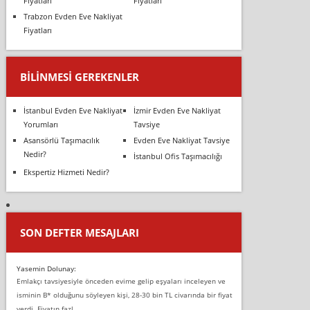
Fiyatları
Fiyatları
Trabzon Evden Eve Nakliyat
Fiyatları
BILINMESI GEREKENLER
İstanbul Evden Eve Nakliyat
İzmir Evden Eve Nakliyat
Yorumları
Tavsiye
Asansörlü Taşımacılık
Evden Eve Nakliyat Tavsiye
Nedir?
İstanbul Ofis Taşımacılığı
Ekspertiz Hizmeti Nedir?
SON DEFTER MESAJLARI
Yasemin Dolunay:
Emlakçı tavsiyesiyle önceden evime gelip eşyaları inceleyen ve
isminin B* olduğunu söyleyen kişi, 28-30 bin TL civarında bir fiyat
verdi. Fiyatın fazl...