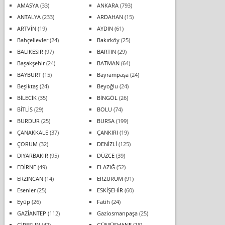
AMASYA
(33)
ANKARA
(793)
ANTALYA
(233)
ARDAHAN
(15)
ARTVİN
(19)
AYDIN
(61)
Bahçelievler
(24)
Bakırköy
(25)
BALIKESİR
(97)
BARTIN
(29)
Başakşehir
(24)
BATMAN
(64)
BAYBURT
(15)
Bayrampaşa
(24)
Beşiktaş
(24)
Beyoğlu
(24)
BİLECİK
(35)
BİNGÖL
(26)
BİTLİS
(29)
BOLU
(74)
BURDUR
(25)
BURSA
(199)
ÇANAKKALE
(37)
ÇANKIRI
(19)
ÇORUM
(32)
DENİZLİ
(125)
DİYARBAKIR
(95)
DÜZCE
(39)
EDİRNE
(49)
ELAZIĞ
(52)
ERZİNCAN
(14)
ERZURUM
(91)
Esenler
(25)
ESKİŞEHİR
(60)
Eyüp
(26)
Fatih
(24)
GAZİANTEP
(112)
Gaziosmanpaşa
(25)
GİRESUN
(47)
GÜMÜŞHANE
(18)