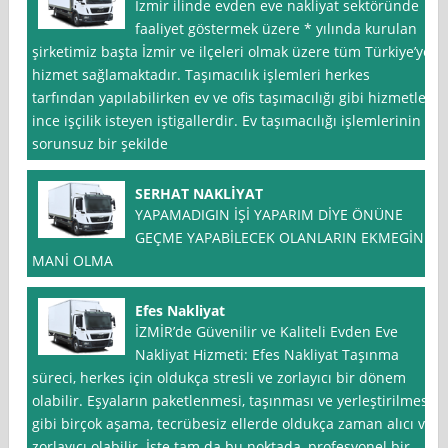
İzmir ilinde evden eve nakliyat sektöründe
faaliyet göstermek üzere * yılında kurulan
şirketimiz başta İzmir ve ilçeleri olmak üzere tüm Türkiye’ye
hizmet sağlamaktadır. Taşımacılık işlemleri herkes
tarfından yapılabilirken ev ve ofis taşımacılığı gibi hizmetler
ince işçilik isteyen iştigallerdir. Ev taşımacılığı işlemlerinin
sorunsuz bir şekilde
SERHAT NAKLİYAT
YAPAMADIGIN İŞİ YAPARIM DİYE ÖNÜNE
GEÇME YAPABİLECEK OLANLARIN EKMEGİNE
MANİ OLMA
Efes Nakliyat
İZMİR’de Güvenilir ve Kaliteli Evden Eve
Nakliyat Hizmeti: Efes Nakliyat Taşınma
süreci, herkes için oldukça stresli ve zorlayıcı bir dönem
olabilir. Eşyaların paketlenmesi, taşınması ve yerleştirilmesi
gibi birçok aşama, tecrübesiz ellerde oldukça zaman alıcı ve
zorlayıcı olabilir. İşte tam da bu noktada, profesyonel bir