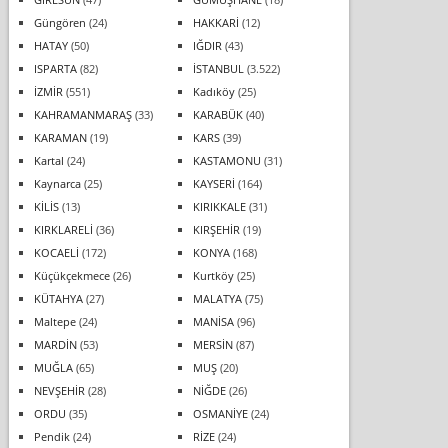
Güngören
(24)
HAKKARİ
(12)
HATAY
(50)
IĞDIR
(43)
ISPARTA
(82)
İSTANBUL
(3.522)
İZMİR
(551)
Kadıköy
(25)
KAHRAMANMARAŞ
(33)
KARABÜK
(40)
KARAMAN
(19)
KARS
(39)
Kartal
(24)
KASTAMONU
(31)
Kaynarca
(25)
KAYSERİ
(164)
KİLİS
(13)
KIRIKKALE
(31)
KIRKLARELİ
(36)
KIRŞEHİR
(19)
KOCAELİ
(172)
KONYA
(168)
Küçükçekmece
(26)
Kurtköy
(25)
KÜTAHYA
(27)
MALATYA
(75)
Maltepe
(24)
MANİSA
(96)
MARDİN
(53)
MERSİN
(87)
MUĞLA
(65)
MUŞ
(20)
NEVŞEHİR
(28)
NİĞDE
(26)
ORDU
(35)
OSMANİYE
(24)
Pendik
(24)
RİZE
(24)