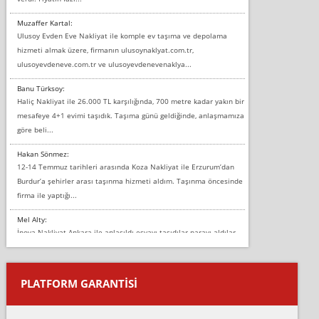
Muzaffer Kartal:
Ulusoy Evden Eve Nakliyat ile komple ev taşıma ve depolama
hizmeti almak üzere, firmanın ulusoynaklyat.com.tr,
ulusoyevdeneve.com.tr ve ulusoyevdenevenaklya...
Banu Türksoy:
Haliç Nakliyat ile 26.000 TL karşılığında, 700 metre kadar yakın bir
mesafeye 4+1 evimi taşıdık. Taşıma günü geldiğinde, anlaşmamıza
göre beli...
Hakan Sönmez:
12-14 Temmuz tarihleri arasında Koza Nakliyat ile Erzurum’dan
Burdur’a şehirler arası taşınma hizmeti aldım. Taşınma öncesinde
firma ile yaptığı...
Mel Alty:
İnova Nakliyat Ankara ile anlaşıldı eşyayı taşıdılar parayı aldılar.
Salon duvarına bir baktım birisi boydan alüminyum renkli bantı
yapıştırm...
PLATFORM GARANTİSİ
Murat:
Merhaba, bu firmayı bir arkadaş tavsiyesi üzerine tercih ettim,
hiçbir sıkıntı yaşanmayacağını ve kendilerinin çok titiz