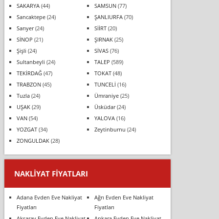
SAKARYA
(44)
SAMSUN
(77)
Sancaktepe
(24)
ŞANLIURFA
(70)
Sarıyer
(24)
SİİRT
(20)
SİNOP
(21)
ŞIRNAK
(25)
Şişli
(24)
SİVAS
(76)
Sultanbeyli
(24)
TALEP
(589)
TEKİRDAĞ
(47)
TOKAT
(48)
TRABZON
(45)
TUNCELİ
(16)
Tuzla
(24)
Ümraniye
(25)
UŞAK
(29)
Üsküdar
(24)
VAN
(54)
YALOVA
(16)
YOZGAT
(34)
Zeytinburnu
(24)
ZONGULDAK
(28)
NAKLIYAT FIYATLARI
Adana Evden Eve Nakliyat
Ağrı Evden Eve Nakliyat
Fiyatları
Fiyatları
Aksaray Evden Eve Nakliyat
Ankara Evden Eve Nakliyat