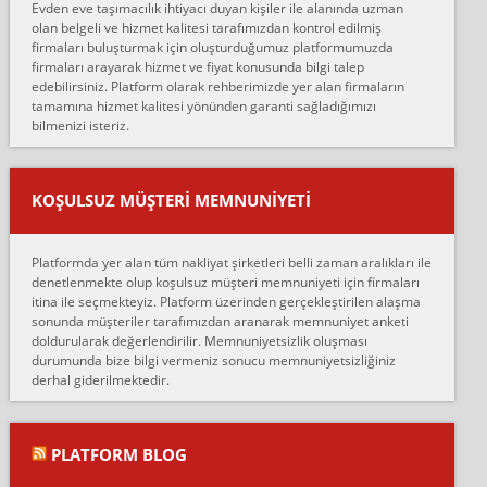
Evden eve taşımacılık ihtiyacı duyan kişiler ile alanında uzman
çalıştıklarını, müş...
olan belgeli ve hizmet kalitesi tarafımızdan kontrol edilmiş
firmaları buluşturmak için oluşturduğumuz platformumuzda
Ahmet:
firmaları arayarak hizmet ve fiyat konusunda bilgi talep
Lüleburgaz güngünes evden eve naklyat eşyalarımı taşımak için
edebilirsiniz. Platform olarak rehberimizde yer alan firmaların
anlaştık sabah eve geldiklerinde de eşyalarımı düzgün şekilde
tamamına hizmet kalitesi yönünden garanti sağladığımızı
sarcaz demelerine r...
bilmenizi isteriz.
mehmet güldü:
Ankara ALİCANLAR NAKLİYAT Tutarsız ve ticari ahlak problemleri
var verdikleri fiyat teklifini arttırdılar. Sonrasında taşıma gününde
KOŞULSUZ MÜŞTERI MEMNUNIYETI
oldukça tutarsı...
Erol:
Platformda yer alan tüm nakliyat şirketleri belli zaman aralıkları ile
Ankara Alicanlar naklyat tel 5465524025. 2600 TL'ye ankaradan
denetlenmekte olup koşulsuz müşteri memnuniyeti için firmaları
Konya ya Alicanlar naklyat la anlaştık bu şahıs evin taşınacağı gün
itina ile seçmekteyiz. Platform üzerinden gerçekleştirilen alaşma
fiyatın mazoto gele...
sonunda müşteriler tarafımızdan aranarak memnuniyet anketi
doldurularak değerlendirilir. Memnuniyetsizlik oluşması
Fatih kokmese:
durumunda bize bilgi vermeniz sonucu memnuniyetsizliğiniz
Diyarbakır dan eşyamı getirtmek için anlaştım sözleşme yaptım.
derhal giderilmektedir.
Son anda fiyat artırdılar.. mecburiyetten tasittim.. bu kişiler ağrılı
Ankara merk...
Ali:
PLATFORM BLOG
İzmir de evim naklyat diye bir firmaya ev taşıttık, çok pişman