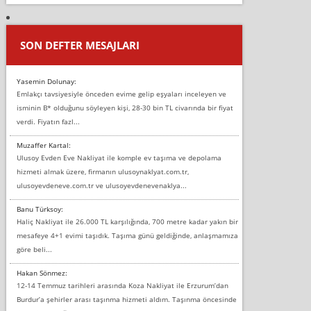
SON DEFTER MESAJLARI
Yasemin Dolunay:
Emlakçı tavsiyesiyle önceden evime gelip eşyaları inceleyen ve
isminin B* olduğunu söyleyen kişi, 28-30 bin TL civarında bir fiyat
verdi. Fiyatın fazl...
Muzaffer Kartal:
Ulusoy Evden Eve Nakliyat ile komple ev taşıma ve depolama
hizmeti almak üzere, firmanın ulusoynaklyat.com.tr,
ulusoyevdeneve.com.tr ve ulusoyevdenevenaklya...
Banu Türksoy:
Haliç Nakliyat ile 26.000 TL karşılığında, 700 metre kadar yakın bir
mesafeye 4+1 evimi taşıdık. Taşıma günü geldiğinde, anlaşmamıza
göre beli...
Hakan Sönmez:
12-14 Temmuz tarihleri arasında Koza Nakliyat ile Erzurum’dan
Burdur’a şehirler arası taşınma hizmeti aldım. Taşınma öncesinde