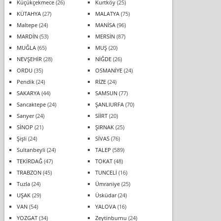
Küçükçekmece
(26)
Kurtköy
(25)
KÜTAHYA
(27)
MALATYA
(75)
Maltepe
(24)
MANİSA
(96)
MARDİN
(53)
MERSİN
(87)
MUĞLA
(65)
MUŞ
(20)
NEVŞEHİR
(28)
NİĞDE
(26)
ORDU
(35)
OSMANİYE
(24)
Pendik
(24)
RİZE
(24)
SAKARYA
(44)
SAMSUN
(77)
Sancaktepe
(24)
ŞANLIURFA
(70)
Sarıyer
(24)
SİİRT
(20)
SİNOP
(21)
ŞIRNAK
(25)
Şişli
(24)
SİVAS
(76)
Sultanbeyli
(24)
TALEP
(589)
TEKİRDAĞ
(47)
TOKAT
(48)
TRABZON
(45)
TUNCELİ
(16)
Tuzla
(24)
Ümraniye
(25)
UŞAK
(29)
Üsküdar
(24)
VAN
(54)
YALOVA
(16)
YOZGAT
(34)
Zeytinburnu
(24)