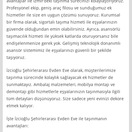
avantajlar ile İzmir’deki taşınma sürecinizi kolaylaştırıyoruz.
Profesyonel ekip, geniş araç filosu ve sunduğumuz ek
hizmetler ile size en uygun çözümü sunuyoruz. Kurumsal
bir firma olarak, sigortalı taşıma hizmeti ile eşyalarınızın
güvende olduğundan emin olabilirsiniz. Ayrıca, asansörlü
taşımacılık hizmeti ile yüksek katlarda oturuyorsanız bile
endişelenmenize gerek yok. Gelişmiş teknolojik donanımlı
asansör sistemimiz ile eşyalarınızı güvenli bir şekilde
taşıyoruz.
İzcioğlu Şehirlerarası Evden Eve olarak, müşterilerimize
taşınma sürecinde kolaylık sağlayacak ek hizmetler de
sunmaktayız. Ambalaj malzemeleri, mobilya montajı ve
demontajı gibi hizmetlerle eşyalarınızın taşınmasıyla ilgili
tüm detayları düşünüyoruz. Size sadece yeni evinizi dekore
etmek kalıyor.
İşte İzcioğlu Şehirlerarası Evden Eve ile taşınmanın
avantajları: