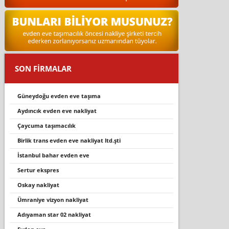
SON FİRMALAR
güneydoğu evden eve taşıma
aydıncık evden eve nakliyat
çaycuma taşimacilik
bi̇rli̇k trans evden eve nakli̇yat ltd.şti̇
i̇stanbul bahar evden eve
sertur ekspres
oskay nakliyat
ümraniye vizyon nakliyat
adıyaman star 02 nakliyat