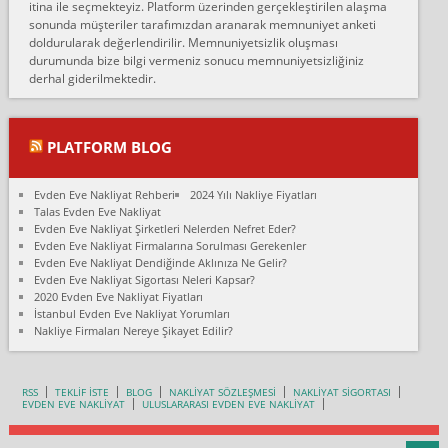
itina ile seçmekteyiz. Platform üzerinden gerçekleştirilen alaşma
fiyatın mazoto gele...
sonunda müşteriler tarafımızdan aranarak memnuniyet anketi
doldurularak değerlendirilir. Memnuniyetsizlik oluşması
Fatih kokmese:
durumunda bize bilgi vermeniz sonucu memnuniyetsizliğiniz
Diyarbakır dan eşyamı getirtmek için anlaştım sözleşme yaptım.
derhal giderilmektedir.
Son anda fiyat artırdılar.. mecburiyetten tasittim.. bu kişiler ağrılı
Ankara merk...
Ali:
PLATFORM BLOG
İzmir de evim naklyat diye bir firmaya ev taşıttık, çok pişman
olduk. Asansörlü dediler sonra uraya asansör kurulmaz dediler
Evden Eve Nakliyat Rehberi
2024 Yılı Nakliye Fiyatları
fark istediler. ortada asa...
Talas Evden Eve Nakliyat
Evden Eve Nakliyat Şirketleri Nelerden Nefret Eder?
Nimet:
Evden Eve Nakliyat Firmalarına Sorulması Gerekenler
Ben 2021 Ağustos ilk haftası Evimi taşıdım yani İstanbul'un bir
Evden Eve Nakliyat Dendiğinde Aklınıza Ne Gelir?
Mahallesi'nden bir başka Mahallesi'ne yani Ümraniye bölgesinde
Evden Eve Nakliyat Sigortası Neleri Kapsar?
oturuyorum önceleri ara...
2020 Evden Eve Nakliyat Fiyatları
İstanbul Evden Eve Nakliyat Yorumları
Nimet Köse:
Nakliye Firmaları Nereye Şikayet Edilir?
Merhaba ben 2021 Ağustos ilk haftası evimi Ümraniye'den Çok
yakın bir bölgeye taşıdım yeni Ümraniye'nin Mahallesi'ne
Hancıoğlu naklyatla taşındım...
RSS
TEKLİF İSTE
BLOG
NAKLİYAT SÖZLEŞMESİ
NAKLİYAT SİGORTASI
EVDEN EVE NAKLİYAT
ULUSLARARASI EVDEN EVE NAKLİYAT
Sevim bal:
Karabükden İzmir'e Karabük kardem naklyat la taşındım bir çok