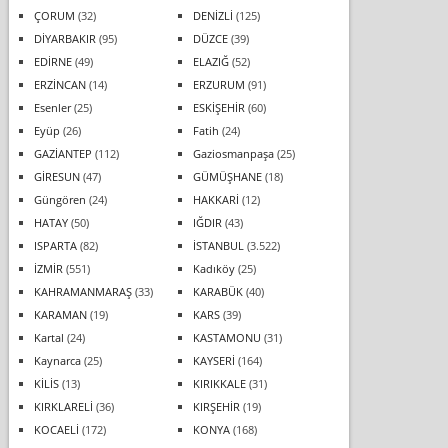
ÇORUM
(32)
DENİZLİ
(125)
DİYARBAKIR
(95)
DÜZCE
(39)
EDİRNE
(49)
ELAZIĞ
(52)
ERZİNCAN
(14)
ERZURUM
(91)
Esenler
(25)
ESKİŞEHİR
(60)
Eyüp
(26)
Fatih
(24)
GAZİANTEP
(112)
Gaziosmanpaşa
(25)
GİRESUN
(47)
GÜMÜŞHANE
(18)
Güngören
(24)
HAKKARİ
(12)
HATAY
(50)
IĞDIR
(43)
ISPARTA
(82)
İSTANBUL
(3.522)
İZMİR
(551)
Kadıköy
(25)
KAHRAMANMARAŞ
(33)
KARABÜK
(40)
KARAMAN
(19)
KARS
(39)
Kartal
(24)
KASTAMONU
(31)
Kaynarca
(25)
KAYSERİ
(164)
KİLİS
(13)
KIRIKKALE
(31)
KIRKLARELİ
(36)
KIRŞEHİR
(19)
KOCAELİ
(172)
KONYA
(168)