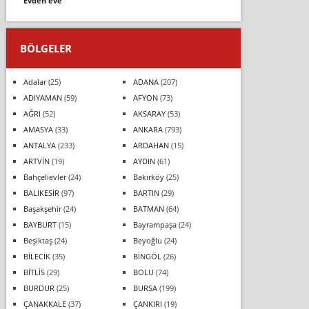
evden eve
BÖLGELER
Adalar
(25)
ADANA
(207)
ADIYAMAN
(59)
AFYON
(73)
AĞRI
(52)
AKSARAY
(53)
AMASYA
(33)
ANKARA
(793)
ANTALYA
(233)
ARDAHAN
(15)
ARTVİN
(19)
AYDIN
(61)
Bahçelievler
(24)
Bakırköy
(25)
BALIKESİR
(97)
BARTIN
(29)
Başakşehir
(24)
BATMAN
(64)
BAYBURT
(15)
Bayrampaşa
(24)
Beşiktaş
(24)
Beyoğlu
(24)
BİLECİK
(35)
BİNGÖL
(26)
BİTLİS
(29)
BOLU
(74)
BURDUR
(25)
BURSA
(199)
ÇANAKKALE
(37)
ÇANKIRI
(19)