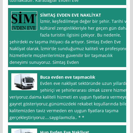
tutmaktadır. Karabağlar Evden Eve
SİMTAŞ EVDEN EVE NAKLİYAT
İzmir, keşfedilmeye değer bir şehir. Tarihi ve
kültürel zenginlikleriyle her geçen gün daha
fazla turistin ilgisini çekiyor. Bu nedenle,
şehirdeki ev taşıma ihtiyacı da artıyor. Si̇mtaş Evden Eve
Nakli̇yat olarak, İzmir’de sunduğumuz kaliteli ve profesyonel
hizmetlerle müşterilerimize güvenilir bir taşımacılık
deneyimi sunuyoruz. Si̇mtaş Evden
Buca evden eve taşımacılık
Evden eve nakliyat sektöründe uzun yıllardır
şehiriçi ve şehirlerarası olmak üzere hizmet
veriyoruz.daima kaliteli hizmeti en uygun fiyatlara vermeye
gayret gösteriyoruz.günümüzdeki rekabet koşullarında bile
kalitemizden taviz vermeden en uygun fiyatlara taşıma
gerçekleştiriyoruz….saygılaımızla.. * *
Hun Evden Eve Nakliyat