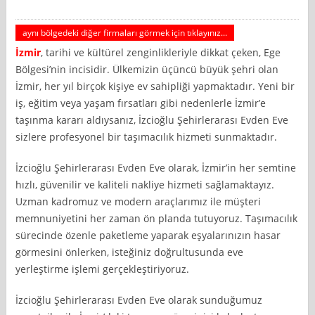
aynı bölgedeki diğer firmaları görmek için tıklayınız...
İzmir
, tarihi ve kültürel zenginlikleriyle dikkat çeken, Ege
Bölgesi’nin incisidir. Ülkemizin üçüncü büyük şehri olan
İzmir, her yıl birçok kişiye ev sahipliği yapmaktadır. Yeni bir
iş, eğitim veya yaşam fırsatları gibi nedenlerle İzmir’e
taşınma kararı aldıysanız, İzcioğlu Şehirlerarası Evden Eve
sizlere profesyonel bir taşımacılık hizmeti sunmaktadır.
İzcioğlu Şehirlerarası Evden Eve olarak, İzmir’in her semtine
hızlı, güvenilir ve kaliteli nakliye hizmeti sağlamaktayız.
Uzman kadromuz ve modern araçlarımız ile müşteri
memnuniyetini her zaman ön planda tutuyoruz. Taşımacılık
sürecinde özenle paketleme yaparak eşyalarınızın hasar
görmesini önlerken, isteğiniz doğrultusunda eve
yerleştirme işlemi gerçekleştiriyoruz.
İzcioğlu Şehirlerarası Evden Eve olarak sunduğumuz