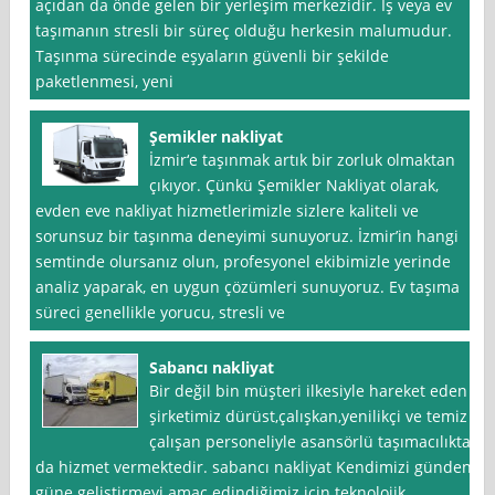
açıdan da önde gelen bir yerleşim merkezidir. İş veya ev
taşımanın stresli bir süreç olduğu herkesin malumudur.
Taşınma sürecinde eşyaların güvenli bir şekilde
paketlenmesi, yeni
Şemikler nakliyat
İzmir‘e taşınmak artık bir zorluk olmaktan
çıkıyor. Çünkü Şemikler Nakliyat olarak,
evden eve nakliyat hizmetlerimizle sizlere kaliteli ve
sorunsuz bir taşınma deneyimi sunuyoruz. İzmir’in hangi
semtinde olursanız olun, profesyonel ekibimizle yerinde
analiz yaparak, en uygun çözümleri sunuyoruz. Ev taşıma
süreci genellikle yorucu, stresli ve
Sabancı nakliyat
Bir değil bin müşteri ilkesiyle hareket eden
şirketimiz dürüst,çalışkan,yenilikçi ve temiz
çalışan personeliyle asansörlü taşımacılıkta
da hizmet vermektedir. sabancı nakliyat Kendimizi günden
güne geliştirmeyi amaç edindiğimiz için teknolojik