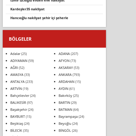
i̇zmir izcioğlu evden eve nakliyat
kardeşler35 nakliyat
hancioğlu nakli̇yat şehi̇r i̇çi̇ şeherle
BÖLGELER
Adalar
(25)
ADANA
(207)
ADIYAMAN
(59)
AFYON
(73)
AĞRI
(52)
AKSARAY
(53)
AMASYA
(33)
ANKARA
(793)
ANTALYA
(233)
ARDAHAN
(15)
ARTVİN
(19)
AYDIN
(61)
Bahçelievler
(24)
Bakırköy
(25)
BALIKESİR
(97)
BARTIN
(29)
Başakşehir
(24)
BATMAN
(64)
BAYBURT
(15)
Bayrampaşa
(24)
Beşiktaş
(24)
Beyoğlu
(24)
BİLECİK
(35)
BİNGÖL
(26)