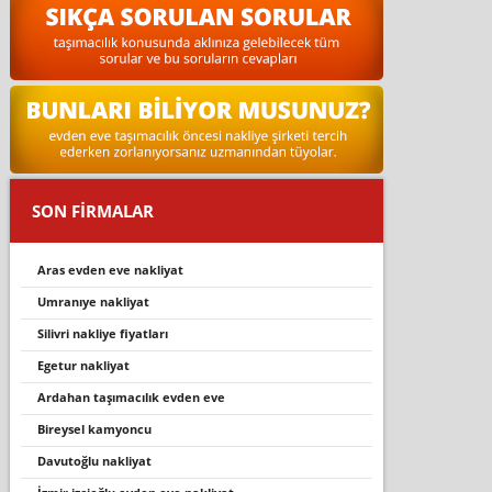
SON FİRMALAR
aras evden eve nakliyat
umranıye nakliyat
silivri nakliye fiyatları
egetur nakliyat
ardahan taşimacilik evden eve
bireysel kamyoncu
davutoğlu nakliyat