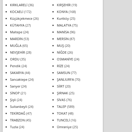
KIRKLARELİ
(36)
KIRŞEHİR
(19)
KOCAELİ
(172)
KONYA
(168)
Küçükçekmece
(26)
Kurtköy
(25)
KÜTAHYA
(27)
MALATYA
(75)
Maltepe
(24)
MANİSA
(96)
MARDİN
(53)
MERSİN
(87)
MUĞLA
(65)
MUŞ
(20)
NEVŞEHİR
(28)
NİĞDE
(26)
ORDU
(35)
OSMANİYE
(24)
Pendik
(24)
RİZE
(24)
SAKARYA
(44)
SAMSUN
(77)
Sancaktepe
(24)
ŞANLIURFA
(70)
Sarıyer
(24)
SİİRT
(20)
SİNOP
(21)
ŞIRNAK
(25)
Şişli
(24)
SİVAS
(76)
Sultanbeyli
(24)
TALEP
(589)
TEKİRDAĞ
(47)
TOKAT
(48)
TRABZON
(45)
TUNCELİ
(16)
Tuzla
(24)
Ümraniye
(25)