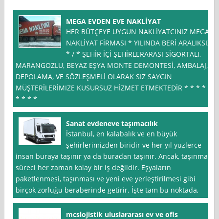
MEGA EVDEN EVE NAKLİYAT
HER BÜTÇEYE UYGUN NAKLİYATCINIZ MEGA
NAKLİYAT FİRMASI * YILINDA BERİ ARALIKSIZ
* / * ŞEHİR İÇİ ŞEHİRLERARASI SİGORTALI,
MARANGOZLU, BEYAZ EŞYA MONTE DEMONTESİ, AMBALAJ,
DEPOLAMA, VE SÖZLEŞMELİ OLARAK SIZ SAYGIN
MÜŞTERİLERİMIZE KUSURSUZ HİZMET ETMEKTEDİR * * * * .
* * * *
Sanat evdeneve taşımacılık
İstanbul, en kalabalık ve en büyük
şehirlerimizden biridir ve her yıl yüzlerce
insan buraya taşınır ya da buradan taşınır. Ancak, taşınma
süreci her zaman kolay bir iş değildir. Eşyaların
paketlenmesi, taşınması ve yeni eve yerleştirilmesi gibi
birçok zorluğu beraberinde getirir. İşte tam bu noktada,
mcslojistik uluslararası ev ve ofis