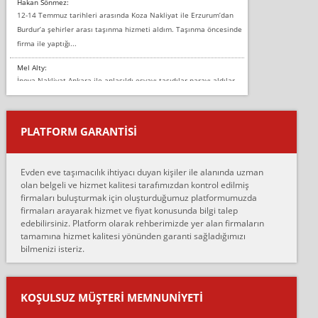
Hakan Sönmez:
12-14 Temmuz tarihleri arasında Koza Nakliyat ile Erzurum’dan
Burdur’a şehirler arası taşınma hizmeti aldım. Taşınma öncesinde
firma ile yaptığı...
Mel Alty:
İnova Nakliyat Ankara ile anlaşıldı eşyayı taşıdılar parayı aldılar.
Salon duvarına bir baktım birisi boydan alüminyum renkli bantı
yapıştırm...
PLATFORM GARANTİSİ
Murat:
Merhaba, bu firmayı bir arkadaş tavsiyesi üzerine tercih ettim,
hiçbir sıkıntı yaşanmayacağını ve kendilerinin çok titiz
Evden eve taşımacılık ihtiyacı duyan kişiler ile alanında uzman
çalıştıklarını, müş...
olan belgeli ve hizmet kalitesi tarafımızdan kontrol edilmiş
firmaları buluşturmak için oluşturduğumuz platformumuzda
Ahmet:
firmaları arayarak hizmet ve fiyat konusunda bilgi talep
Lüleburgaz güngünes evden eve naklyat eşyalarımı taşımak için
edebilirsiniz. Platform olarak rehberimizde yer alan firmaların
anlaştık sabah eve geldiklerinde de eşyalarımı düzgün şekilde
tamamına hizmet kalitesi yönünden garanti sağladığımızı
sarcaz demelerine r...
bilmenizi isteriz.
mehmet güldü:
Ankara ALİCANLAR NAKLİYAT Tutarsız ve ticari ahlak problemleri
var verdikleri fiyat teklifini arttırdılar. Sonrasında taşıma gününde
KOŞULSUZ MÜŞTERI MEMNUNIYETI
oldukça tutarsı...