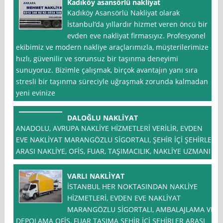
Kadıköy asansörlü nakliyat
Kadıköy Asansörlü Nakliyat olarak
İstanbul‘da yıllardır hizmet veren öncü bir
evden eve nakliyat firmasıyız. Profesyonel
ekibimiz ve modern nakliye araçlarımızla, müşterilerimize
hızlı, güvenilir ve sorunsuz bir taşınma deneyimi
sunuyoruz. Bizimle çalışmak, birçok avantajın yanı sıra
stresli bir taşınma süreciyle uğraşmak zorunda kalmadan
yeni evinize
DALOĞLU NAKLİYAT
ANADOLU, AVRUPA NAKLİYE HİZMETLERİ VERİLİR, EVDEN
EVE NAKLİYAT MARANGÖZLU SİGORTALI, ŞEHİR İÇİ ŞEHİRLER
ARASI NAKLİYE, OFİS, FUAR, TAŞIMACILIK, NAKLİYE UZMANI
VARLI NAKLİYAT
İSTANBUL HER NOKTASINDAN NAKLİYE
HİZMETLERİ, EVDEN EVE NAKLİYAT
MARANGÖZLU SİGORTALI, AMBALAJLAMA VE
DEPOLAMA OFİS, FUAR TAŞIMA ŞEHİR İÇİ ŞEHİRLER ARASI