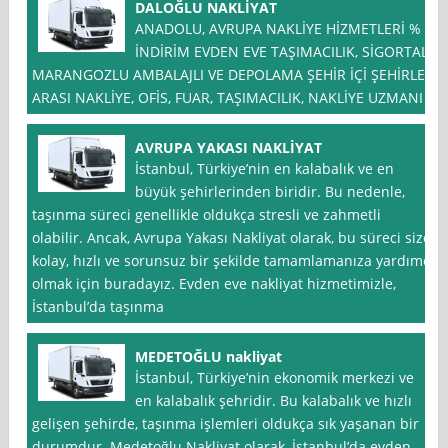
DALOĞLU NAKLİYAT
ANADOLU, AVRUPA NAKLİYE HİZMETLERİ % *
İNDİRİM EVDEN EVE TAŞIMACILIK, SİGORTALI
MARANGOZLU AMBALAJLI VE DEPOLAMA ŞEHİR İÇİ ŞEHİRLER
ARASI NAKLİYE, OFİS, FUAR, TAŞIMACILIK, NAKLİYE UZMANI
AVRUPA YAKASI NAKLİYAT
İstanbul, Türkiye’nin en kalabalık ve en
büyük şehirlerinden biridir. Bu nedenle,
taşınma süreci genellikle oldukça stresli ve zahmetli
olabilir. Ancak, Avrupa Yakası Nakliyat olarak, bu süreci size
kolay, hızlı ve sorunsuz bir şekilde tamamlamanıza yardımcı
olmak için buradayız. Evden eve nakliyat hizmetimizle,
İstanbul’da taşınma
MEDETOĞLU nakliyat
İstanbul, Türkiye’nin ekonomik merkezi ve
en kalabalık şehridir. Bu kalabalık ve hızlı
gelişen şehirde, taşınma işlemleri oldukça sık yaşanan bir
durumdur. Medetoğlu Nakliyat olarak, İstanbul’da evden