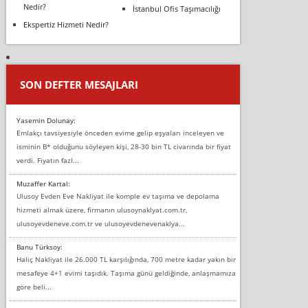
Nedir?
İstanbul Ofis Taşımacılığı
Ekspertiz Hizmeti Nedir?
SON DEFTER MESAJLARI
Yasemin Dolunay:
Emlakçı tavsiyesiyle önceden evime gelip eşyaları inceleyen ve
isminin B* olduğunu söyleyen kişi, 28-30 bin TL civarında bir fiyat
verdi. Fiyatın fazl...
Muzaffer Kartal:
Ulusoy Evden Eve Nakliyat ile komple ev taşıma ve depolama
hizmeti almak üzere, firmanın ulusoynaklyat.com.tr,
ulusoyevdeneve.com.tr ve ulusoyevdenevenaklya...
Banu Türksoy:
Haliç Nakliyat ile 26.000 TL karşılığında, 700 metre kadar yakın bir
mesafeye 4+1 evimi taşıdık. Taşıma günü geldiğinde, anlaşmamıza
göre beli...