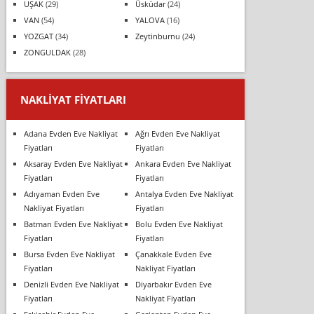
UŞAK
(29)
Üsküdar
(24)
VAN
(54)
YALOVA
(16)
YOZGAT
(34)
Zeytinburnu
(24)
ZONGULDAK
(28)
NAKLIYAT FIYATLARI
Adana Evden Eve Nakliyat
Ağrı Evden Eve Nakliyat
Fiyatları
Fiyatları
Aksaray Evden Eve Nakliyat
Ankara Evden Eve Nakliyat
Fiyatları
Fiyatları
Adıyaman Evden Eve
Antalya Evden Eve Nakliyat
Nakliyat Fiyatları
Fiyatları
Batman Evden Eve Nakliyat
Bolu Evden Eve Nakliyat
Fiyatları
Fiyatları
Bursa Evden Eve Nakliyat
Çanakkale Evden Eve
Fiyatları
Nakliyat Fiyatları
Denizli Evden Eve Nakliyat
Diyarbakır Evden Eve
Fiyatları
Nakliyat Fiyatları