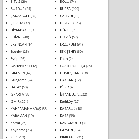
BİTLİS
(29)
BOLU
(74)
BURDUR
(25)
BURSA
(199)
ÇANAKKALE
(37)
ÇANKIRI
(19)
ÇORUM
(32)
DENİZLİ
(125)
DİYARBAKIR
(95)
DÜZCE
(39)
EDİRNE
(49)
ELAZIĞ
(52)
ERZİNCAN
(14)
ERZURUM
(91)
Esenler
(25)
ESKİŞEHİR
(60)
Eyüp
(26)
Fatih
(24)
GAZİANTEP
(112)
Gaziosmanpaşa
(25)
GİRESUN
(47)
GÜMÜŞHANE
(18)
Güngören
(24)
HAKKARİ
(12)
HATAY
(50)
IĞDIR
(43)
ISPARTA
(82)
İSTANBUL
(3.522)
İZMİR
(551)
Kadıköy
(25)
KAHRAMANMARAŞ
(33)
KARABÜK
(40)
KARAMAN
(19)
KARS
(39)
Kartal
(24)
KASTAMONU
(31)
Kaynarca
(25)
KAYSERİ
(164)
KİLİS
(13)
KIRIKKALE
(31)