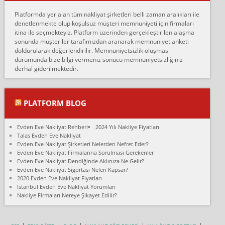
Erol:
Platformda yer alan tüm nakliyat şirketleri belli zaman aralıkları ile
Ankara Alicanlar naklyat tel 5465524025. 2600 TL'ye ankaradan
denetlenmekte olup koşulsuz müşteri memnuniyeti için firmaları
Konya ya Alicanlar naklyat la anlaştık bu şahıs evin taşınacağı gün
itina ile seçmekteyiz. Platform üzerinden gerçekleştirilen alaşma
fiyatın mazoto gele...
sonunda müşteriler tarafımızdan aranarak memnuniyet anketi
doldurularak değerlendirilir. Memnuniyetsizlik oluşması
Fatih kokmese:
durumunda bize bilgi vermeniz sonucu memnuniyetsizliğiniz
Diyarbakır dan eşyamı getirtmek için anlaştım sözleşme yaptım.
derhal giderilmektedir.
Son anda fiyat artırdılar.. mecburiyetten tasittim.. bu kişiler ağrılı
Ankara merk...
Ali:
PLATFORM BLOG
İzmir de evim naklyat diye bir firmaya ev taşıttık, çok pişman
olduk. Asansörlü dediler sonra uraya asansör kurulmaz dediler
Evden Eve Nakliyat Rehberi
2024 Yılı Nakliye Fiyatları
fark istediler. ortada asa...
Talas Evden Eve Nakliyat
Evden Eve Nakliyat Şirketleri Nelerden Nefret Eder?
Nimet:
Evden Eve Nakliyat Firmalarına Sorulması Gerekenler
Ben 2021 Ağustos ilk haftası Evimi taşıdım yani İstanbul'un bir
Evden Eve Nakliyat Dendiğinde Aklınıza Ne Gelir?
Mahallesi'nden bir başka Mahallesi'ne yani Ümraniye bölgesinde
Evden Eve Nakliyat Sigortası Neleri Kapsar?
oturuyorum önceleri ara...
2020 Evden Eve Nakliyat Fiyatları
İstanbul Evden Eve Nakliyat Yorumları
Nimet Köse:
Nakliye Firmaları Nereye Şikayet Edilir?
Merhaba ben 2021 Ağustos ilk haftası evimi Ümraniye'den Çok
yakın bir bölgeye taşıdım yeni Ümraniye'nin Mahallesi'ne
Hancıoğlu naklyatla taşındım...