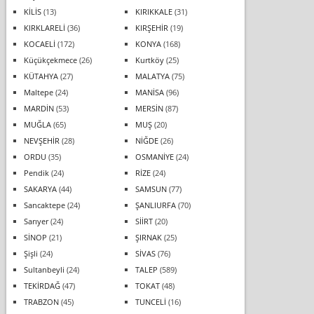
KİLİS
(13)
KIRIKKALE
(31)
KIRKLARELİ
(36)
KIRŞEHİR
(19)
KOCAELİ
(172)
KONYA
(168)
Küçükçekmece
(26)
Kurtköy
(25)
KÜTAHYA
(27)
MALATYA
(75)
Maltepe
(24)
MANİSA
(96)
MARDİN
(53)
MERSİN
(87)
MUĞLA
(65)
MUŞ
(20)
NEVŞEHİR
(28)
NİĞDE
(26)
ORDU
(35)
OSMANİYE
(24)
Pendik
(24)
RİZE
(24)
SAKARYA
(44)
SAMSUN
(77)
Sancaktepe
(24)
ŞANLIURFA
(70)
Sarıyer
(24)
SİİRT
(20)
SİNOP
(21)
ŞIRNAK
(25)
Şişli
(24)
SİVAS
(76)
Sultanbeyli
(24)
TALEP
(589)
TEKİRDAĞ
(47)
TOKAT
(48)
TRABZON
(45)
TUNCELİ
(16)