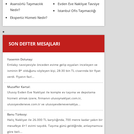
Asansörlü Taşımacılık
Evden Eve Nakliyat Tavsiye
Nedir?
İstanbul Ofis Taşımacılığı
Ekspertiz Hizmeti Nedir?
SON DEFTER MESAJLARI
Yasemin Dolunay:
Emlakçı tavsiyesiyle önceden evime gelip eşyaları inceleyen ve
isminin B* olduğunu söyleyen kişi, 28-30 bin TL civarında bir fiyat
verdi. Fiyatın fazl...
Muzaffer Kartal:
Ulusoy Evden Eve Nakliyat ile komple ev taşıma ve depolama
hizmeti almak üzere, firmanın ulusoynaklyat.com.tr,
ulusoyevdeneve.com.tr ve ulusoyevdenevenaklya...
Banu Türksoy:
Haliç Nakliyat ile 26.000 TL karşılığında, 700 metre kadar yakın bir
mesafeye 4+1 evimi taşıdık. Taşıma günü geldiğinde, anlaşmamıza
göre beli...