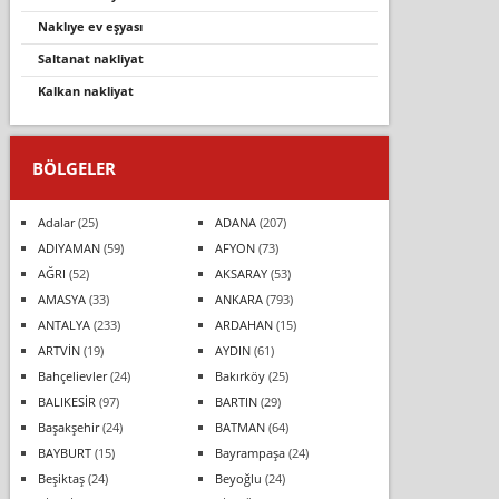
nakliye ev eşyasi
saltanat nakliyat
kalkan nakliyat
BÖLGELER
Adalar
(25)
ADANA
(207)
ADIYAMAN
(59)
AFYON
(73)
AĞRI
(52)
AKSARAY
(53)
AMASYA
(33)
ANKARA
(793)
ANTALYA
(233)
ARDAHAN
(15)
ARTVİN
(19)
AYDIN
(61)
Bahçelievler
(24)
Bakırköy
(25)
BALIKESİR
(97)
BARTIN
(29)
Başakşehir
(24)
BATMAN
(64)
BAYBURT
(15)
Bayrampaşa
(24)
Beşiktaş
(24)
Beyoğlu
(24)