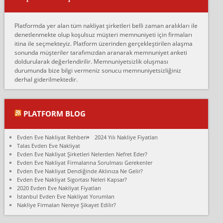
oldukça tutarsı...
Erol:
Platformda yer alan tüm nakliyat şirketleri belli zaman aralıkları ile
Ankara Alicanlar naklyat tel 5465524025. 2600 TL'ye ankaradan
denetlenmekte olup koşulsuz müşteri memnuniyeti için firmaları
Konya ya Alicanlar naklyat la anlaştık bu şahıs evin taşınacağı gün
itina ile seçmekteyiz. Platform üzerinden gerçekleştirilen alaşma
fiyatın mazoto gele...
sonunda müşteriler tarafımızdan aranarak memnuniyet anketi
doldurularak değerlendirilir. Memnuniyetsizlik oluşması
Fatih kokmese:
durumunda bize bilgi vermeniz sonucu memnuniyetsizliğiniz
Diyarbakır dan eşyamı getirtmek için anlaştım sözleşme yaptım.
derhal giderilmektedir.
Son anda fiyat artırdılar.. mecburiyetten tasittim.. bu kişiler ağrılı
Ankara merk...
Ali:
PLATFORM BLOG
İzmir de evim naklyat diye bir firmaya ev taşıttık, çok pişman
olduk. Asansörlü dediler sonra uraya asansör kurulmaz dediler
Evden Eve Nakliyat Rehberi
2024 Yılı Nakliye Fiyatları
fark istediler. ortada asa...
Talas Evden Eve Nakliyat
Evden Eve Nakliyat Şirketleri Nelerden Nefret Eder?
Nimet:
Evden Eve Nakliyat Firmalarına Sorulması Gerekenler
Ben 2021 Ağustos ilk haftası Evimi taşıdım yani İstanbul'un bir
Evden Eve Nakliyat Dendiğinde Aklınıza Ne Gelir?
Mahallesi'nden bir başka Mahallesi'ne yani Ümraniye bölgesinde
Evden Eve Nakliyat Sigortası Neleri Kapsar?
oturuyorum önceleri ara...
2020 Evden Eve Nakliyat Fiyatları
İstanbul Evden Eve Nakliyat Yorumları
Nimet Köse:
Nakliye Firmaları Nereye Şikayet Edilir?
Merhaba ben 2021 Ağustos ilk haftası evimi Ümraniye'den Çok
yakın bir bölgeye taşıdım yeni Ümraniye'nin Mahallesi'ne