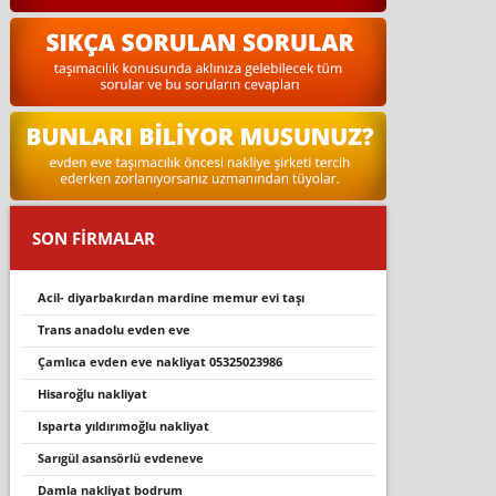
SON FİRMALAR
acil- diyarbakırdan mardine memur evi taşı
trans anadolu evden eve
çamlıca evden eve nakliyat 05325023986
hi̇saroğlu nakli̇yat
isparta yıldırımoğlu nakliyat
sarigül asansörlü evdeneve
damla nakliyat bodrum