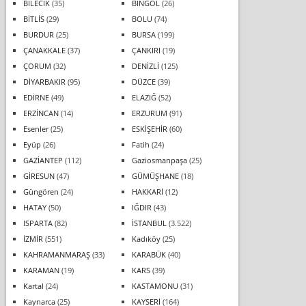
BİLECİK
(35)
BİNGÖL
(26)
BİTLİS
(29)
BOLU
(74)
BURDUR
(25)
BURSA
(199)
ÇANAKKALE
(37)
ÇANKIRI
(19)
ÇORUM
(32)
DENİZLİ
(125)
DİYARBAKIR
(95)
DÜZCE
(39)
EDİRNE
(49)
ELAZIĞ
(52)
ERZİNCAN
(14)
ERZURUM
(91)
Esenler
(25)
ESKİŞEHİR
(60)
Eyüp
(26)
Fatih
(24)
GAZİANTEP
(112)
Gaziosmanpaşa
(25)
GİRESUN
(47)
GÜMÜŞHANE
(18)
Güngören
(24)
HAKKARİ
(12)
HATAY
(50)
IĞDIR
(43)
ISPARTA
(82)
İSTANBUL
(3.522)
İZMİR
(551)
Kadıköy
(25)
KAHRAMANMARAŞ
(33)
KARABÜK
(40)
KARAMAN
(19)
KARS
(39)
Kartal
(24)
KASTAMONU
(31)
Kaynarca
(25)
KAYSERİ
(164)