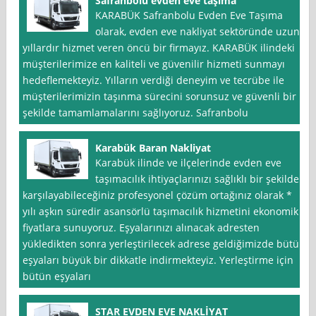
Safranbolu evden eve taşıma
KARABÜK Safranbolu Evden Eve Taşıma
olarak, evden eve nakliyat sektöründe uzun
yıllardır hizmet veren öncü bir firmayız. KARABÜK ilindeki
müşterilerimize en kaliteli ve güvenilir hizmeti sunmayı
hedeflemekteyiz. Yılların verdiği deneyim ve tecrübe ile
müşterilerimizin taşınma sürecini sorunsuz ve güvenli bir
şekilde tamamlamalarını sağlıyoruz. Safranbolu
Karabük Baran Nakliyat
Karabük ilinde ve ilçelerinde evden eve
taşımacılık ihtiyaçlarınızı sağlıklı bir şekilde
karşılayabileceğiniz profesyonel çözüm ortağınız olarak *
yılı aşkın süredir asansörlü taşımacılık hizmetini ekonomik
fiyatlara sunuyoruz. Eşyalarınızı alınacak adresten
yükledikten sonra yerleştirilecek adrese geldiğimizde bütün
eşyaları büyük bir dikkatle indirmekteyiz. Yerleştirme için
bütün eşyaları
STAR EVDEN EVE NAKLİYAT