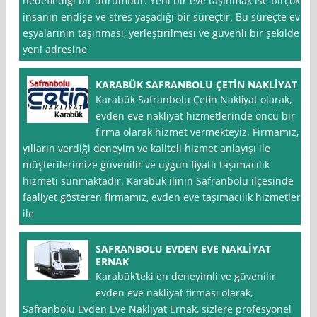
hedeflediği bir durumdur. Yeni bir eve taşınmak ise birçok
insanın endişe ve stres yaşadığı bir süreçtir. Bu süreçte ev
eşyalarının taşınması, yerleştirilmesi ve güvenli bir şekilde
yeni adresine
KARABÜK SAFRANBOLU ÇETİN NAKLİYAT
Karabük Safranbolu Çeti̇n Nakli̇yat olarak,
evden eve nakliyat hizmetlerinde öncü bir
firma olarak hizmet vermekteyiz. Firmamız,
yılların verdiği deneyim ve kaliteli hizmet anlayışı ile
müşterilerimize güvenilir ve uygun fiyatlı taşımacılık
hizmeti sunmaktadır. Karabük ilinin Safranbolu ilçesinde
faaliyet gösteren firmamız, evden eve taşımacılık hizmetleri
ile
SAFRANBOLU EVDEN EVE NAKLİYAT
ERNAK
Karabük’teki en deneyimli ve güvenilir
evden eve nakliyat firması olarak,
Safranbolu Evden Eve Nakliyat Ernak, sizlere profesyonel