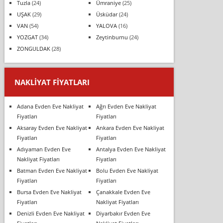
Tuzla
(24)
Ümraniye
(25)
UŞAK
(29)
Üsküdar
(24)
VAN
(54)
YALOVA
(16)
YOZGAT
(34)
Zeytinburnu
(24)
ZONGULDAK
(28)
NAKLIYAT FIYATLARI
Adana Evden Eve Nakliyat
Ağrı Evden Eve Nakliyat
Fiyatları
Fiyatları
Aksaray Evden Eve Nakliyat
Ankara Evden Eve Nakliyat
Fiyatları
Fiyatları
Adıyaman Evden Eve
Antalya Evden Eve Nakliyat
Nakliyat Fiyatları
Fiyatları
Batman Evden Eve Nakliyat
Bolu Evden Eve Nakliyat
Fiyatları
Fiyatları
Bursa Evden Eve Nakliyat
Çanakkale Evden Eve
Fiyatları
Nakliyat Fiyatları
Denizli Evden Eve Nakliyat
Diyarbakır Evden Eve