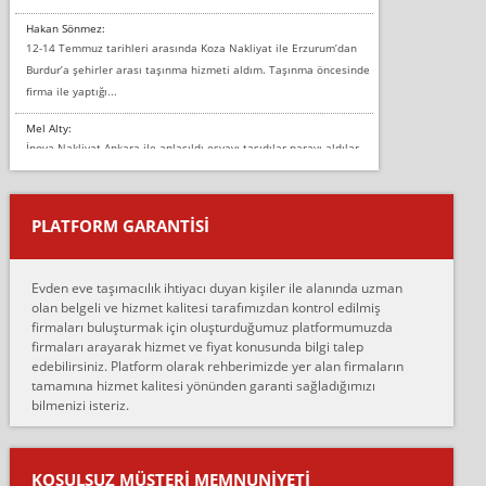
Hakan Sönmez:
12-14 Temmuz tarihleri arasında Koza Nakliyat ile Erzurum’dan
Burdur’a şehirler arası taşınma hizmeti aldım. Taşınma öncesinde
firma ile yaptığı...
Mel Alty:
İnova Nakliyat Ankara ile anlaşıldı eşyayı taşıdılar parayı aldılar.
Salon duvarına bir baktım birisi boydan alüminyum renkli bantı
yapıştırm...
PLATFORM GARANTİSİ
Murat:
Merhaba, bu firmayı bir arkadaş tavsiyesi üzerine tercih ettim,
hiçbir sıkıntı yaşanmayacağını ve kendilerinin çok titiz
Evden eve taşımacılık ihtiyacı duyan kişiler ile alanında uzman
çalıştıklarını, müş...
olan belgeli ve hizmet kalitesi tarafımızdan kontrol edilmiş
firmaları buluşturmak için oluşturduğumuz platformumuzda
Ahmet:
firmaları arayarak hizmet ve fiyat konusunda bilgi talep
Lüleburgaz güngünes evden eve naklyat eşyalarımı taşımak için
edebilirsiniz. Platform olarak rehberimizde yer alan firmaların
anlaştık sabah eve geldiklerinde de eşyalarımı düzgün şekilde
tamamına hizmet kalitesi yönünden garanti sağladığımızı
sarcaz demelerine r...
bilmenizi isteriz.
mehmet güldü:
Ankara ALİCANLAR NAKLİYAT Tutarsız ve ticari ahlak problemleri
var verdikleri fiyat teklifini arttırdılar. Sonrasında taşıma gününde
KOŞULSUZ MÜŞTERI MEMNUNIYETI