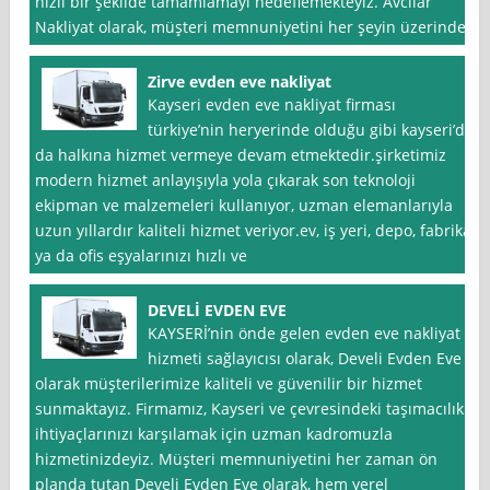
hızlı bir şekilde tamamlamayı hedeflemekteyiz. Avcılar
Nakliyat olarak, müşteri memnuniyetini her şeyin üzerinde
Zirve evden eve nakliyat
Kayseri evden eve nakliyat firması
türkiye’nin heryerinde olduğu gibi kayseri’de
da halkına hizmet vermeye devam etmektedir.şirketimiz
modern hizmet anlayışıyla yola çıkarak son teknoloji
ekipman ve malzemeleri kullanıyor, uzman elemanlarıyla
uzun yıllardır kaliteli hizmet veriyor.ev, iş yeri, depo, fabrika
ya da ofis eşyalarınızı hızlı ve
DEVELİ EVDEN EVE
KAYSERİ’nin önde gelen evden eve nakliyat
hizmeti sağlayıcısı olarak, Develi Evden Eve
olarak müşterilerimize kaliteli ve güvenilir bir hizmet
sunmaktayız. Firmamız, Kayseri ve çevresindeki taşımacılık
ihtiyaçlarınızı karşılamak için uzman kadromuzla
hizmetinizdeyiz. Müşteri memnuniyetini her zaman ön
planda tutan Develi Evden Eve olarak, hem yerel