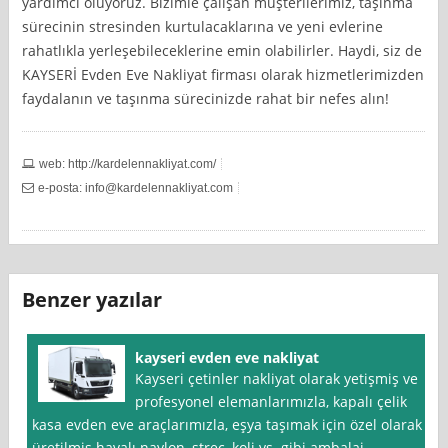
yardımcı oluyoruz. Bizimle çalışan müşterilerimiz, taşınma
sürecinin stresinden kurtulacaklarına ve yeni evlerine
rahatlıkla yerleşebileceklerine emin olabilirler. Haydi, siz de
KAYSERİ Evden Eve Nakliyat firması olarak hizmetlerimizden
faydalanın ve taşınma sürecinizde rahat bir nefes alın!
web: http://kardelennakliyat.com/
e-posta:
info@kardelennakliyat.com
Benzer yazılar
kayseri evden eve nakliyat
Kayseri çetinler nakliyat olarak yetişmiş ve
profesyonel elemanlarımızla, kapalı çelik
kasa evden eve araçlarımızla, eşya taşımak için özel olarak
üretilmiş havalı naylon, streç, koli vs. gibi ambalaj