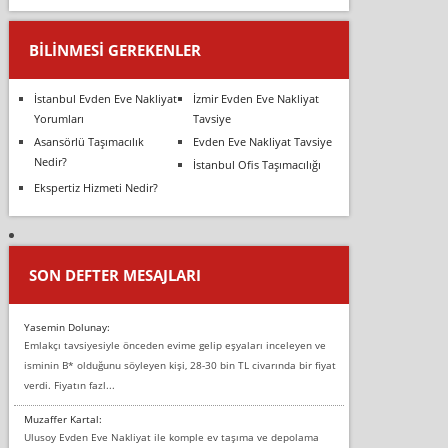
BILINMESI GEREKENLER
İstanbul Evden Eve Nakliyat
İzmir Evden Eve Nakliyat
Yorumları
Tavsiye
Asansörlü Taşımacılık
Evden Eve Nakliyat Tavsiye
Nedir?
İstanbul Ofis Taşımacılığı
Ekspertiz Hizmeti Nedir?
SON DEFTER MESAJLARI
Yasemin Dolunay:
Emlakçı tavsiyesiyle önceden evime gelip eşyaları inceleyen ve
isminin B* olduğunu söyleyen kişi, 28-30 bin TL civarında bir fiyat
verdi. Fiyatın fazl...
Muzaffer Kartal:
Ulusoy Evden Eve Nakliyat ile komple ev taşıma ve depolama