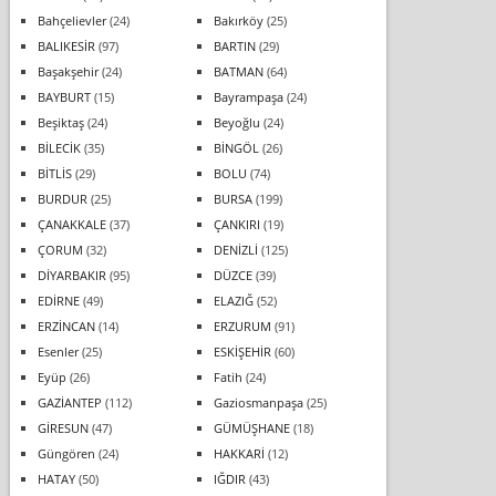
Bahçelievler
(24)
Bakırköy
(25)
BALIKESİR
(97)
BARTIN
(29)
Başakşehir
(24)
BATMAN
(64)
BAYBURT
(15)
Bayrampaşa
(24)
Beşiktaş
(24)
Beyoğlu
(24)
BİLECİK
(35)
BİNGÖL
(26)
BİTLİS
(29)
BOLU
(74)
BURDUR
(25)
BURSA
(199)
ÇANAKKALE
(37)
ÇANKIRI
(19)
ÇORUM
(32)
DENİZLİ
(125)
DİYARBAKIR
(95)
DÜZCE
(39)
EDİRNE
(49)
ELAZIĞ
(52)
ERZİNCAN
(14)
ERZURUM
(91)
Esenler
(25)
ESKİŞEHİR
(60)
Eyüp
(26)
Fatih
(24)
GAZİANTEP
(112)
Gaziosmanpaşa
(25)
GİRESUN
(47)
GÜMÜŞHANE
(18)
Güngören
(24)
HAKKARİ
(12)
HATAY
(50)
IĞDIR
(43)