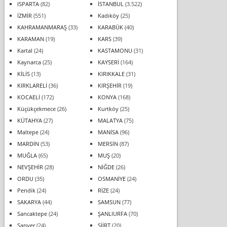
ISPARTA
(82)
İSTANBUL
(3.522)
İZMİR
(551)
Kadıköy
(25)
KAHRAMANMARAŞ
(33)
KARABÜK
(40)
KARAMAN
(19)
KARS
(39)
Kartal
(24)
KASTAMONU
(31)
Kaynarca
(25)
KAYSERİ
(164)
KİLİS
(13)
KIRIKKALE
(31)
KIRKLARELİ
(36)
KIRŞEHİR
(19)
KOCAELİ
(172)
KONYA
(168)
Küçükçekmece
(26)
Kurtköy
(25)
KÜTAHYA
(27)
MALATYA
(75)
Maltepe
(24)
MANİSA
(96)
MARDİN
(53)
MERSİN
(87)
MUĞLA
(65)
MUŞ
(20)
NEVŞEHİR
(28)
NİĞDE
(26)
ORDU
(35)
OSMANİYE
(24)
Pendik
(24)
RİZE
(24)
SAKARYA
(44)
SAMSUN
(77)
Sancaktepe
(24)
ŞANLIURFA
(70)
Sarıyer
(24)
SİİRT
(20)