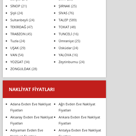
SİNOP
(21)
ŞIRNAK
(25)
Şişli
(24)
SİVAS
(76)
Sultanbeyli
(24)
TALEP
(589)
TEKİRDAĞ
(47)
TOKAT
(48)
TRABZON
(45)
TUNCELİ
(16)
Tuzla
(24)
Ümraniye
(25)
UŞAK
(29)
Üsküdar
(24)
VAN
(54)
YALOVA
(16)
YOZGAT
(34)
Zeytinburnu
(24)
ZONGULDAK
(28)
NAKLIYAT FIYATLARI
Adana Evden Eve Nakliyat
Ağrı Evden Eve Nakliyat
Fiyatları
Fiyatları
Aksaray Evden Eve Nakliyat
Ankara Evden Eve Nakliyat
Fiyatları
Fiyatları
Adıyaman Evden Eve
Antalya Evden Eve Nakliyat