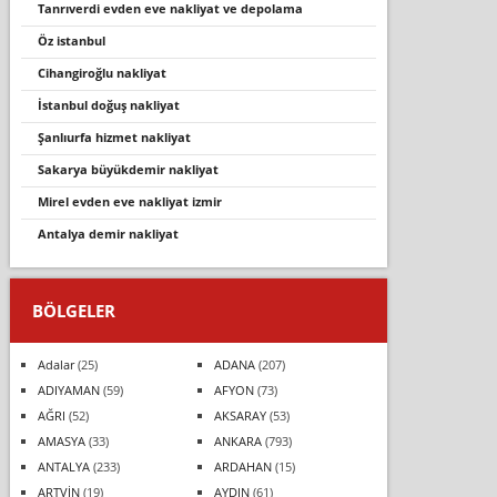
tanrıverdi evden eve nakliyat ve depolama
öz i̇stanbul
cihangiroğlu nakliyat
i̇stanbul doğuş nakliyat
şanlıurfa hizmet nakliyat
sakarya büyükdemir nakliyat
mi̇rel evden eve nakli̇yat i̇zmi̇r
antalya demir nakliyat
BÖLGELER
Adalar
(25)
ADANA
(207)
ADIYAMAN
(59)
AFYON
(73)
AĞRI
(52)
AKSARAY
(53)
AMASYA
(33)
ANKARA
(793)
ANTALYA
(233)
ARDAHAN
(15)
ARTVİN
(19)
AYDIN
(61)