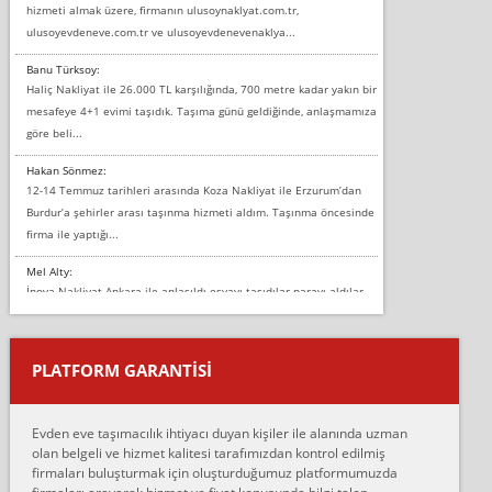
hizmeti almak üzere, firmanın ulusoynaklyat.com.tr,
ulusoyevdeneve.com.tr ve ulusoyevdenevenaklya...
Banu Türksoy:
Haliç Nakliyat ile 26.000 TL karşılığında, 700 metre kadar yakın bir
mesafeye 4+1 evimi taşıdık. Taşıma günü geldiğinde, anlaşmamıza
göre beli...
Hakan Sönmez:
12-14 Temmuz tarihleri arasında Koza Nakliyat ile Erzurum’dan
Burdur’a şehirler arası taşınma hizmeti aldım. Taşınma öncesinde
firma ile yaptığı...
Mel Alty:
İnova Nakliyat Ankara ile anlaşıldı eşyayı taşıdılar parayı aldılar.
Salon duvarına bir baktım birisi boydan alüminyum renkli bantı
yapıştırm...
PLATFORM GARANTİSİ
Murat:
Merhaba, bu firmayı bir arkadaş tavsiyesi üzerine tercih ettim,
hiçbir sıkıntı yaşanmayacağını ve kendilerinin çok titiz
Evden eve taşımacılık ihtiyacı duyan kişiler ile alanında uzman
çalıştıklarını, müş...
olan belgeli ve hizmet kalitesi tarafımızdan kontrol edilmiş
firmaları buluşturmak için oluşturduğumuz platformumuzda
Ahmet: