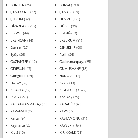
BURDUR
(25)
BURSA
(199)
ÇANAKKALE
(37)
ÇANKIRI
(19)
ÇORUM
(32)
DENİZLİ
(125)
DİYARBAKIR
(95)
DÜZCE
(39)
EDİRNE
(49)
ELAZIĞ
(52)
ERZİNCAN
(14)
ERZURUM
(91)
Esenler
(25)
ESKİŞEHİR
(60)
Eyüp
(26)
Fatih
(24)
GAZİANTEP
(112)
Gaziosmanpaşa
(25)
GİRESUN
(47)
GÜMÜŞHANE
(18)
Güngören
(24)
HAKKARİ
(12)
HATAY
(50)
IĞDIR
(43)
ISPARTA
(82)
İSTANBUL
(3.522)
İZMİR
(551)
Kadıköy
(25)
KAHRAMANMARAŞ
(33)
KARABÜK
(40)
KARAMAN
(19)
KARS
(39)
Kartal
(24)
KASTAMONU
(31)
Kaynarca
(25)
KAYSERİ
(164)
KİLİS
(13)
KIRIKKALE
(31)