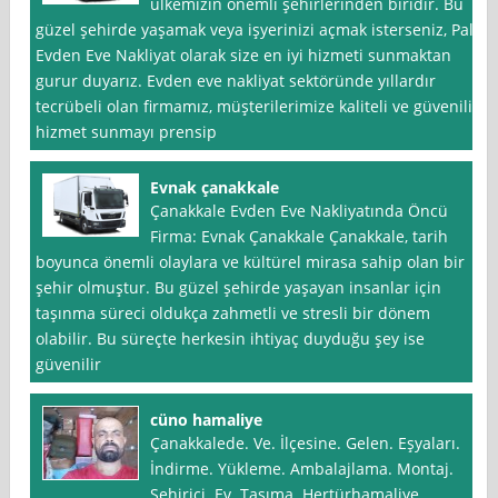
ülkemizin önemli şehirlerinden biridir. Bu
güzel şehirde yaşamak veya işyerinizi açmak isterseniz, Pala
Evden Eve Nakliyat olarak size en iyi hizmeti sunmaktan
gurur duyarız. Evden eve nakliyat sektöründe yıllardır
tecrübeli olan firmamız, müşterilerimize kaliteli ve güvenilir
hizmet sunmayı prensip
Evnak çanakkale
Çanakkale Evden Eve Nakliyatında Öncü
Firma: Evnak Çanakkale Çanakkale, tarih
boyunca önemli olaylara ve kültürel mirasa sahip olan bir
şehir olmuştur. Bu güzel şehirde yaşayan insanlar için
taşınma süreci oldukça zahmetli ve stresli bir dönem
olabilir. Bu süreçte herkesin ihtiyaç duyduğu şey ise
güvenilir
cüno hamaliye
Çanakkalede. Ve. İlçesine. Gelen. Eşyaları.
İndirme. Yükleme. Ambalajlama. Montaj.
Şehiriçi. Ev. Taşıma. Hertürhamaliye.