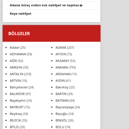
adana miraç evden eve nakliyat ve taşımac�
kaya nakliyat
BÖLGELER
Adalar
(25)
ADANA
(207)
ADIYAMAN
(59)
AFYON
(73)
AĞRI
(52)
AKSARAY
(53)
AMASYA
(33)
ANKARA
(793)
ANTALYA
(233)
ARDAHAN
(15)
ARTVİN
(19)
AYDIN
(61)
Bahçelievler
(24)
Bakırköy
(25)
BALIKESİR
(97)
BARTIN
(29)
Başakşehir
(24)
BATMAN
(64)
BAYBURT
(15)
Bayrampaşa
(24)
Beşiktaş
(24)
Beyoğlu
(24)
BİLECİK
(35)
BİNGÖL
(26)
BİTLİS
(29)
BOLU
(74)