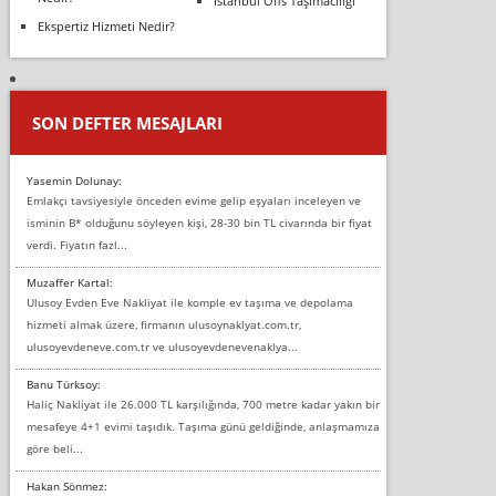
İstanbul Ofis Taşımacılığı
Ekspertiz Hizmeti Nedir?
SON DEFTER MESAJLARI
Yasemin Dolunay:
Emlakçı tavsiyesiyle önceden evime gelip eşyaları inceleyen ve
isminin B* olduğunu söyleyen kişi, 28-30 bin TL civarında bir fiyat
verdi. Fiyatın fazl...
Muzaffer Kartal:
Ulusoy Evden Eve Nakliyat ile komple ev taşıma ve depolama
hizmeti almak üzere, firmanın ulusoynaklyat.com.tr,
ulusoyevdeneve.com.tr ve ulusoyevdenevenaklya...
Banu Türksoy:
Haliç Nakliyat ile 26.000 TL karşılığında, 700 metre kadar yakın bir
mesafeye 4+1 evimi taşıdık. Taşıma günü geldiğinde, anlaşmamıza
göre beli...
Hakan Sönmez: