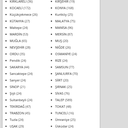
KIRKLARELİ
(36)
KIRŞEHİR
(19)
KOCAELİ
(172)
KONYA
(168)
Küçükçekmece
(26)
Kurtköy
(25)
KÜTAHYA
(27)
MALATYA
(75)
Maltepe
(24)
MANİSA
(96)
MARDİN
(53)
MERSİN
(87)
MUĞLA
(65)
MUŞ
(20)
NEVŞEHİR
(28)
NİĞDE
(26)
ORDU
(35)
OSMANİYE
(24)
Pendik
(24)
RİZE
(24)
SAKARYA
(44)
SAMSUN
(77)
Sancaktepe
(24)
ŞANLIURFA
(70)
Sarıyer
(24)
SİİRT
(20)
SİNOP
(21)
ŞIRNAK
(25)
Şişli
(24)
SİVAS
(76)
Sultanbeyli
(24)
TALEP
(589)
TEKİRDAĞ
(47)
TOKAT
(48)
TRABZON
(45)
TUNCELİ
(16)
Tuzla
(24)
Ümraniye
(25)
UŞAK
(29)
Üsküdar
(24)