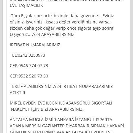
EVE TAŞIMACILIK
Tüm Eşyalarınız artık bizimle daha güvende… Eviniz
ofisiniz, işyeriniz…kısaca değer verdiğiniz ne varsa,
sizden daha çok değer verip önce sigortalayıp sonra
taşıyoruz.. 7/24 ARAYABILIRSINIZ
IRTIBAT NUMARALARIMIZ
TEL:0242 3250973
CEP:0546 774 07 73
CEP:0532 520 73 30
TEKLİF ALABILIRSİNİZ 7/24 IRTIBAT NUMARALARIMIZ
ACIKTIR
MİREL EVDEN EVE İLDEN ILE ASANSÖRLÜ SİGORTALI
NAKLİYET İÇİN BİZİ ARAYABİLİRSİNİZ.
ANTALYA MUGLA İZMİR ANKARA İSTANBUL ISPARTA
ADANA MERSİN GAZIANTEP DİYARBAKIR SIRNAK HAKKARİ
GÜNLÜK SEFERLERİMİZ VAR ANTALYA İÇİ EVDEN EVE