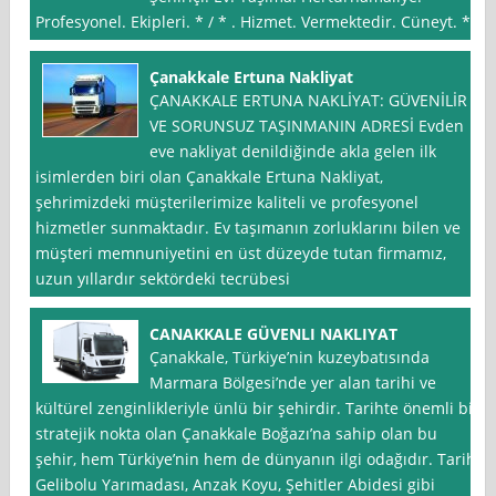
Profesyonel. Ekipleri. * / * . Hizmet. Vermektedir. Cüneyt. *
Çanakkale Ertuna Nakliyat
ÇANAKKALE ERTUNA NAKLİYAT: GÜVENİLİR
VE SORUNSUZ TAŞINMANIN ADRESİ Evden
eve nakliyat denildiğinde akla gelen ilk
isimlerden biri olan Çanakkale Ertuna Nakliyat,
şehrimizdeki müşterilerimize kaliteli ve profesyonel
hizmetler sunmaktadır. Ev taşımanın zorluklarını bilen ve
müşteri memnuniyetini en üst düzeyde tutan firmamız,
uzun yıllardır sektördeki tecrübesi
CANAKKALE GÜVENLI NAKLIYAT
Çanakkale, Türkiye’nin kuzeybatısında
Marmara Bölgesi’nde yer alan tarihi ve
kültürel zenginlikleriyle ünlü bir şehirdir. Tarihte önemli bir
stratejik nokta olan Çanakkale Boğazı’na sahip olan bu
şehir, hem Türkiye’nin hem de dünyanın ilgi odağıdır. Tarihi
Gelibolu Yarımadası, Anzak Koyu, Şehitler Abidesi gibi