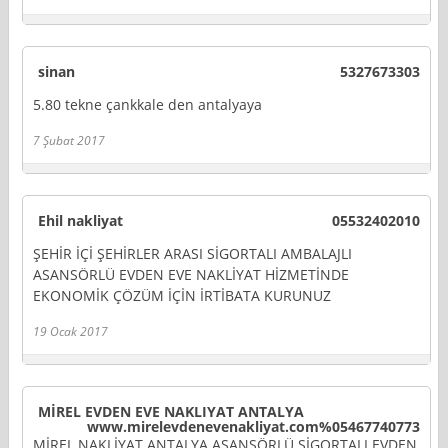
sinan
5327673303
5.80 tekne çankkale den antalyaya
7 Şubat 2017
Ehil nakliyat
05532402010
ŞEHİR İÇİ ŞEHİRLER ARASI SİGORTALI AMBALAJLI
ASANSÖRLÜ EVDEN EVE NAKLİYAT HİZMETİNDE
EKONOMİK ÇÖZÜM İÇİN İRTİBATA KURUNUZ
19 Ocak 2017
MİREL EVDEN EVE NAKLIYAT ANTALYA
www.mirelevdenevenakliyat.com%05467740773
MİREL NAKLİYAT ANTALYA ASANSÖRLÜ SİGORTALI EVDEN