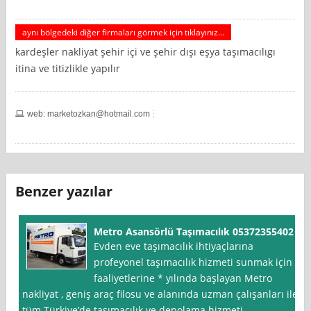
aynı bölgedeki diğer firmaları görmek için tıklayınız...
kardeşler nakliyat şehir içi ve şehir dışı eşya taşımacılıgı
itina ve titizlikle yapılır
web:
marketozkan@hotmail.com
Benzer yazılar
Metro Asansörlü Taşımacılık 05372355402
Evden eve taşımacılık ihtiyaçlarına
profeyonel taşımacılık hizmeti sunmak için
faaliyetlerine * yılında başlayan Metro
nakliyat , geniş araç filosu ve alanında uzman çalışanları ile
tüm Türkiye’de taşımacılık ve depolama hizmeti