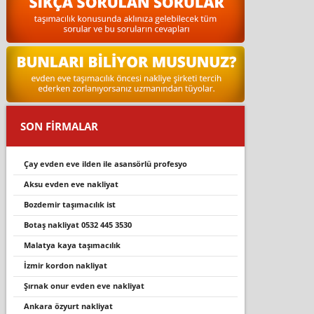
SON FİRMALAR
çay evden eve ilden ile asansörlü profesyo
aksu evden eve nakliyat
bozdemi̇r taşimacilik i̇st
botaş nakli̇yat 0532 445 3530
malatya kaya taşımacılık
i̇zmir kordon nakliyat
şırnak onur evden eve nakliyat
ankara özyurt nakliyat