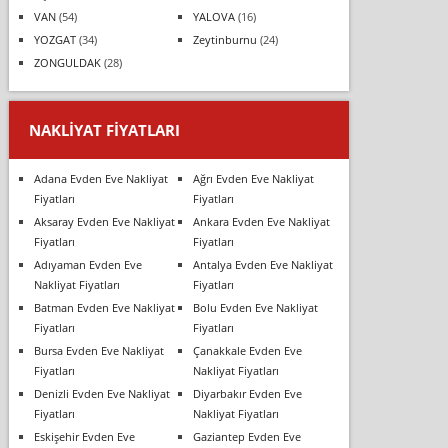
VAN
(54)
YALOVA
(16)
YOZGAT
(34)
Zeytinburnu
(24)
ZONGULDAK
(28)
NAKLIYAT FIYATLARI
Adana Evden Eve Nakliyat
Ağrı Evden Eve Nakliyat
Fiyatları
Fiyatları
Aksaray Evden Eve Nakliyat
Ankara Evden Eve Nakliyat
Fiyatları
Fiyatları
Adıyaman Evden Eve
Antalya Evden Eve Nakliyat
Nakliyat Fiyatları
Fiyatları
Batman Evden Eve Nakliyat
Bolu Evden Eve Nakliyat
Fiyatları
Fiyatları
Bursa Evden Eve Nakliyat
Çanakkale Evden Eve
Fiyatları
Nakliyat Fiyatları
Denizli Evden Eve Nakliyat
Diyarbakır Evden Eve
Fiyatları
Nakliyat Fiyatları
Eskişehir Evden Eve
Gaziantep Evden Eve