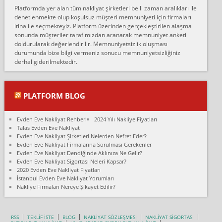
Erol:
Platformda yer alan tüm nakliyat şirketleri belli zaman aralıkları ile
Ankara Alicanlar naklyat tel 5465524025. 2600 TL'ye ankaradan
denetlenmekte olup koşulsuz müşteri memnuniyeti için firmaları
Konya ya Alicanlar naklyat la anlaştık bu şahıs evin taşınacağı gün
itina ile seçmekteyiz. Platform üzerinden gerçekleştirilen alaşma
fiyatın mazoto gele...
sonunda müşteriler tarafımızdan aranarak memnuniyet anketi
doldurularak değerlendirilir. Memnuniyetsizlik oluşması
Fatih kokmese:
durumunda bize bilgi vermeniz sonucu memnuniyetsizliğiniz
Diyarbakır dan eşyamı getirtmek için anlaştım sözleşme yaptım.
derhal giderilmektedir.
Son anda fiyat artırdılar.. mecburiyetten tasittim.. bu kişiler ağrılı
Ankara merk...
Ali:
PLATFORM BLOG
İzmir de evim naklyat diye bir firmaya ev taşıttık, çok pişman
olduk. Asansörlü dediler sonra uraya asansör kurulmaz dediler
Evden Eve Nakliyat Rehberi
2024 Yılı Nakliye Fiyatları
fark istediler. ortada asa...
Talas Evden Eve Nakliyat
Evden Eve Nakliyat Şirketleri Nelerden Nefret Eder?
Nimet:
Evden Eve Nakliyat Firmalarına Sorulması Gerekenler
Ben 2021 Ağustos ilk haftası Evimi taşıdım yani İstanbul'un bir
Evden Eve Nakliyat Dendiğinde Aklınıza Ne Gelir?
Mahallesi'nden bir başka Mahallesi'ne yani Ümraniye bölgesinde
Evden Eve Nakliyat Sigortası Neleri Kapsar?
oturuyorum önceleri ara...
2020 Evden Eve Nakliyat Fiyatları
İstanbul Evden Eve Nakliyat Yorumları
Nimet Köse:
Nakliye Firmaları Nereye Şikayet Edilir?
Merhaba ben 2021 Ağustos ilk haftası evimi Ümraniye'den Çok
yakın bir bölgeye taşıdım yeni Ümraniye'nin Mahallesi'ne
Hancıoğlu naklyatla taşındım...
RSS
TEKLİF İSTE
BLOG
NAKLİYAT SÖZLEŞMESİ
NAKLİYAT SİGORTASI