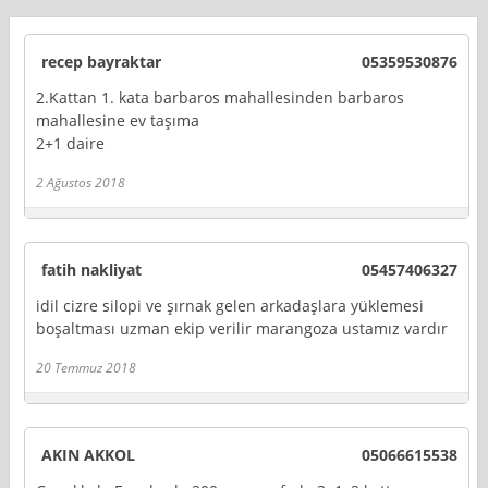
recep bayraktar
05359530876
2.Kattan 1. kata barbaros mahallesinden barbaros
mahallesine ev taşıma
2+1 daire
2 Ağustos 2018
fatih nakliyat
05457406327
idil cizre silopi ve şırnak gelen arkadaşlara yüklemesi
boşaltması uzman ekip verilir marangoza ustamız vardır
20 Temmuz 2018
AKIN AKKOL
05066615538