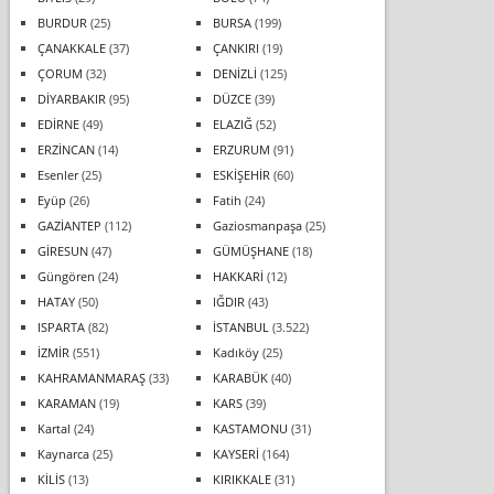
BURDUR
(25)
BURSA
(199)
ÇANAKKALE
(37)
ÇANKIRI
(19)
ÇORUM
(32)
DENİZLİ
(125)
DİYARBAKIR
(95)
DÜZCE
(39)
EDİRNE
(49)
ELAZIĞ
(52)
ERZİNCAN
(14)
ERZURUM
(91)
Esenler
(25)
ESKİŞEHİR
(60)
Eyüp
(26)
Fatih
(24)
GAZİANTEP
(112)
Gaziosmanpaşa
(25)
GİRESUN
(47)
GÜMÜŞHANE
(18)
Güngören
(24)
HAKKARİ
(12)
HATAY
(50)
IĞDIR
(43)
ISPARTA
(82)
İSTANBUL
(3.522)
İZMİR
(551)
Kadıköy
(25)
KAHRAMANMARAŞ
(33)
KARABÜK
(40)
KARAMAN
(19)
KARS
(39)
Kartal
(24)
KASTAMONU
(31)
Kaynarca
(25)
KAYSERİ
(164)
KİLİS
(13)
KIRIKKALE
(31)