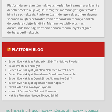
Erol:
Platformda yer alan tüm nakliyat şirketleri belli zaman aralıkları ile
Ankara Alicanlar naklyat tel 5465524025. 2600 TL'ye ankaradan
denetlenmekte olup koşulsuz müşteri memnuniyeti için firmaları
Konya ya Alicanlar naklyat la anlaştık bu şahıs evin taşınacağı gün
itina ile seçmekteyiz. Platform üzerinden gerçekleştirilen alaşma
fiyatın mazoto gele...
sonunda müşteriler tarafımızdan aranarak memnuniyet anketi
doldurularak değerlendirilir. Memnuniyetsizlik oluşması
Fatih kokmese:
durumunda bize bilgi vermeniz sonucu memnuniyetsizliğiniz
Diyarbakır dan eşyamı getirtmek için anlaştım sözleşme yaptım.
derhal giderilmektedir.
Son anda fiyat artırdılar.. mecburiyetten tasittim.. bu kişiler ağrılı
Ankara merk...
Ali:
PLATFORM BLOG
İzmir de evim naklyat diye bir firmaya ev taşıttık, çok pişman
olduk. Asansörlü dediler sonra uraya asansör kurulmaz dediler
Evden Eve Nakliyat Rehberi
2024 Yılı Nakliye Fiyatları
fark istediler. ortada asa...
Talas Evden Eve Nakliyat
Evden Eve Nakliyat Şirketleri Nelerden Nefret Eder?
Nimet:
Evden Eve Nakliyat Firmalarına Sorulması Gerekenler
Ben 2021 Ağustos ilk haftası Evimi taşıdım yani İstanbul'un bir
Evden Eve Nakliyat Dendiğinde Aklınıza Ne Gelir?
Mahallesi'nden bir başka Mahallesi'ne yani Ümraniye bölgesinde
Evden Eve Nakliyat Sigortası Neleri Kapsar?
oturuyorum önceleri ara...
2020 Evden Eve Nakliyat Fiyatları
İstanbul Evden Eve Nakliyat Yorumları
Nimet Köse:
Nakliye Firmaları Nereye Şikayet Edilir?
Merhaba ben 2021 Ağustos ilk haftası evimi Ümraniye'den Çok
yakın bir bölgeye taşıdım yeni Ümraniye'nin Mahallesi'ne
Hancıoğlu naklyatla taşındım...
RSS
TEKLİF İSTE
BLOG
NAKLİYAT SÖZLEŞMESİ
NAKLİYAT SİGORTASI