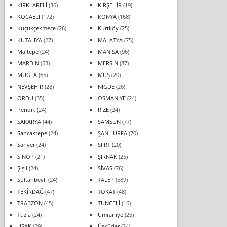
KIRKLARELİ
(36)
KIRŞEHİR
(19)
KOCAELİ
(172)
KONYA
(168)
Küçükçekmece
(26)
Kurtköy
(25)
KÜTAHYA
(27)
MALATYA
(75)
Maltepe
(24)
MANİSA
(96)
MARDİN
(53)
MERSİN
(87)
MUĞLA
(65)
MUŞ
(20)
NEVŞEHİR
(28)
NİĞDE
(26)
ORDU
(35)
OSMANİYE
(24)
Pendik
(24)
RİZE
(24)
SAKARYA
(44)
SAMSUN
(77)
Sancaktepe
(24)
ŞANLIURFA
(70)
Sarıyer
(24)
SİİRT
(20)
SİNOP
(21)
ŞIRNAK
(25)
Şişli
(24)
SİVAS
(76)
Sultanbeyli
(24)
TALEP
(589)
TEKİRDAĞ
(47)
TOKAT
(48)
TRABZON
(45)
TUNCELİ
(16)
Tuzla
(24)
Ümraniye
(25)
UŞAK
(29)
Üsküdar
(24)