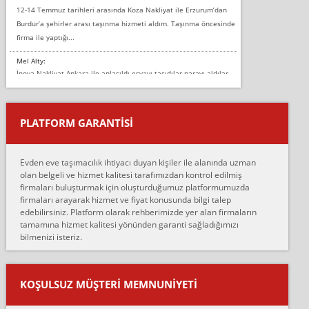
12-14 Temmuz tarihleri arasında Koza Nakliyat ile Erzurum’dan
Burdur’a şehirler arası taşınma hizmeti aldım. Taşınma öncesinde
firma ile yaptığı...
Mel Alty:
İnova Nakliyat Ankara ile anlaşıldı eşyayı taşıdılar parayı aldılar.
Salon duvarına bir baktım birisi boydan alüminyum renkli bantı
yapıştırm...
PLATFORM GARANTİSİ
Murat:
Merhaba, bu firmayı bir arkadaş tavsiyesi üzerine tercih ettim,
hiçbir sıkıntı yaşanmayacağını ve kendilerinin çok titiz
Evden eve taşımacılık ihtiyacı duyan kişiler ile alanında uzman
çalıştıklarını, müş...
olan belgeli ve hizmet kalitesi tarafımızdan kontrol edilmiş
firmaları buluşturmak için oluşturduğumuz platformumuzda
Ahmet:
firmaları arayarak hizmet ve fiyat konusunda bilgi talep
Lüleburgaz güngünes evden eve naklyat eşyalarımı taşımak için
edebilirsiniz. Platform olarak rehberimizde yer alan firmaların
anlaştık sabah eve geldiklerinde de eşyalarımı düzgün şekilde
tamamına hizmet kalitesi yönünden garanti sağladığımızı
sarcaz demelerine r...
bilmenizi isteriz.
mehmet güldü:
Ankara ALİCANLAR NAKLİYAT Tutarsız ve ticari ahlak problemleri
var verdikleri fiyat teklifini arttırdılar. Sonrasında taşıma gününde
KOŞULSUZ MÜŞTERI MEMNUNIYETI
oldukça tutarsı...