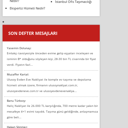
Nedir?
İstanbul Ofis Taşımacılığı
Ekspertiz Hizmeti Nedir?
SON DEFTER MESAJLARI
Yasemin Dolunay:
Emlakçı tavsiyesiyle önceden evime gelip eşyaları inceleyen ve
isminin B* olduğunu söyleyen kişi, 28-30 bin TL civarında bir fiyat
verdi. Fiyatın fazl...
Muzaffer Kartal:
Ulusoy Evden Eve Nakliyat ile komple ev taşıma ve depolama
hizmeti almak üzere, firmanın ulusoynaklyat.com.tr,
ulusoyevdeneve.com.tr ve ulusoyevdenevenaklya...
Banu Türksoy:
Haliç Nakliyat ile 26.000 TL karşılığında, 700 metre kadar yakın bir
mesafeye 4+1 evimi taşıdık. Taşıma günü geldiğinde, anlaşmamıza
göre beli...
Hakan Sönmez: