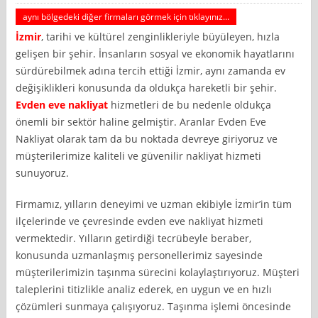
aynı bölgedeki diğer firmaları görmek için tıklayınız...
İzmir
, tarihi ve kültürel zenginlikleriyle büyüleyen, hızla
gelişen bir şehir. İnsanların sosyal ve ekonomik hayatlarını
sürdürebilmek adına tercih ettiği İzmir, aynı zamanda ev
değişiklikleri konusunda da oldukça hareketli bir şehir.
Evden eve nakliyat
hizmetleri de bu nedenle oldukça
önemli bir sektör haline gelmiştir. Aranlar Evden Eve
Nakliyat olarak tam da bu noktada devreye giriyoruz ve
müşterilerimize kaliteli ve güvenilir nakliyat hizmeti
sunuyoruz.
Firmamız, yılların deneyimi ve uzman ekibiyle İzmir’in tüm
ilçelerinde ve çevresinde evden eve nakliyat hizmeti
vermektedir. Yılların getirdiği tecrübeyle beraber,
konusunda uzmanlaşmış personellerimiz sayesinde
müşterilerimizin taşınma sürecini kolaylaştırıyoruz. Müşteri
taleplerini titizlikle analiz ederek, en uygun ve en hızlı
çözümleri sunmaya çalışıyoruz. Taşınma işlemi öncesinde