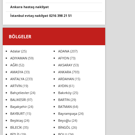
ankara hastaş nakliyat
i̇stanbul evtaş nakli̇yat 0216 398 21 51
BÖLGELER
Adalar
(25)
ADANA
(207)
ADIYAMAN
(59)
AFYON
(73)
AĞRI
(52)
AKSARAY
(53)
AMASYA
(33)
ANKARA
(793)
ANTALYA
(233)
ARDAHAN
(15)
ARTVİN
(19)
AYDIN
(61)
Bahçelievler
(24)
Bakırköy
(25)
BALIKESİR
(97)
BARTIN
(29)
Başakşehir
(24)
BATMAN
(64)
BAYBURT
(15)
Bayrampaşa
(24)
Beşiktaş
(24)
Beyoğlu
(24)
BİLECİK
(35)
BİNGÖL
(26)
BİTLİS
(29)
BOLU
(74)