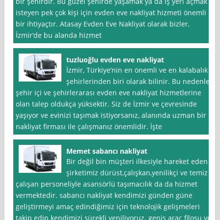
bir şehirdir. Bu güzel şehirde yaşamak ya da iş yeri açmak
isteyen pek çok kişi için evden eve nakliyat hizmeti önemli
bir ihtiyaçtır. Atasay Evden Eve Nakliyat olarak bizler,
İzmir’de bu alanda hizmet
tuzluoğlu evden eve nakliyat
İzmir, Türkiye’nin en önemli ve en kalabalık
şehirlerinden biri olarak bilinir. Bu nedenle,
şehir içi ve şehirlerarası evden eve nakliyat hizmetlerine
olan talep oldukça yüksektir. Siz de İzmir ve çevresinde
yaşıyor ve evinizi taşımak istiyorsanız, alanında uzman bir
nakliyat firması ile çalışmanız önemlidir. İşte
Memet sabancı nakliyat
Bir değil bin müşteri ilkesiyle hareket eden
şirketimiz dürüst,çalışkan,yenilikçi ve temiz
çalışan personeliyle asansörlü taşımacılık da da hizmet
vermektedir. sabancı nakliyat kendimizi günden güne
geliştirmeyi amaç edindiğimiz için teknolojik gelişmeleri
takip edip kendimizi sürekli yeniliyoruz. geniş araç filosu ve