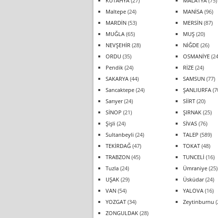
KÜTAHYA
(27)
MALATYA
(75)
Maltepe
(24)
MANİSA
(96)
MARDİN
(53)
MERSİN
(87)
MUĞLA
(65)
MUŞ
(20)
NEVŞEHİR
(28)
NİĞDE
(26)
ORDU
(35)
OSMANİYE
(24
Pendik
(24)
RİZE
(24)
SAKARYA
(44)
SAMSUN
(77)
Sancaktepe
(24)
ŞANLIURFA
(7
Sarıyer
(24)
SİİRT
(20)
SİNOP
(21)
ŞIRNAK
(25)
Şişli
(24)
SİVAS
(76)
Sultanbeyli
(24)
TALEP
(589)
TEKİRDAĞ
(47)
TOKAT
(48)
TRABZON
(45)
TUNCELİ
(16)
Tuzla
(24)
Ümraniye
(25)
UŞAK
(29)
Üsküdar
(24)
VAN
(54)
YALOVA
(16)
YOZGAT
(34)
Zeytinburnu
(
ZONGULDAK
(28)