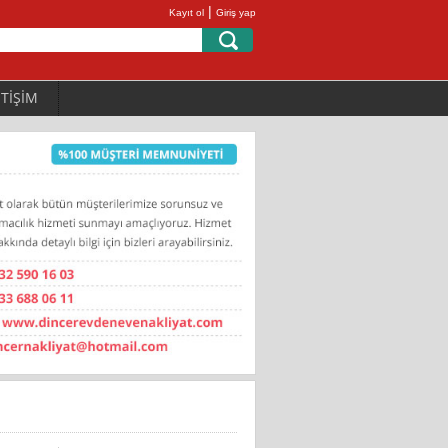
|
Kayıt ol
Giriş yap
ETİŞİM