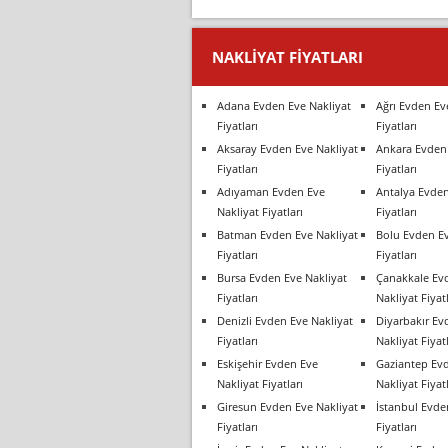
NAKLIYAT FIYATLARI
Adana Evden Eve Nakliyat
Ağrı Evden Ev
Fiyatları
Fiyatları
Aksaray Evden Eve Nakliyat
Ankara Evden 
Fiyatları
Fiyatları
Adıyaman Evden Eve
Antalya Evden
Nakliyat Fiyatları
Fiyatları
Batman Evden Eve Nakliyat
Bolu Evden Ev
Fiyatları
Fiyatları
Bursa Evden Eve Nakliyat
Çanakkale Ev
Fiyatları
Nakliyat Fiyatl
Denizli Evden Eve Nakliyat
Diyarbakır Ev
Fiyatları
Nakliyat Fiyatl
Eskişehir Evden Eve
Gaziantep Ev
Nakliyat Fiyatları
Nakliyat Fiyatl
Giresun Evden Eve Nakliyat
İstanbul Evde
Fiyatları
Fiyatları