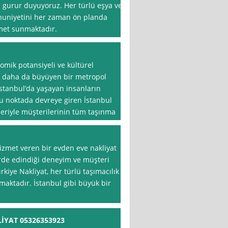
 gurur duyuyoruz. Her türlü eşya ve
nuniyetini her zaman ön planda
izmet sunmaktadır.
omik potansiyeli ve kültürel
n daha da büyüyen bir metropol
stanbul’da yaşayan insanların
bu noktada devreye giren İstanbul
tleriyle müşterilerinin tüm taşınma
hizmet veren bir evden eve nakliyat
törde edindiği deneyim ve müşteri
iye Nakliyat, her türlü taşımacılık
unmaktadır. İstanbul gibi büyük bir
İYAT 05326353923