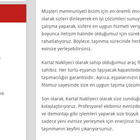
Müşteri memnuniyeti bizim için en önemli öncel
olarak sizleri dinleyerek en iyi çözümleri sunuy
çalışma yaparak, sizlere en uygun hizmeti veriy
boyunca iletişim halinde olduğumuz için sürekl
rahatlatıyoruz. Böylece, taşınma sürecinde he
evinize yerleşebilirsiniz.
)
Kartal Nakliyeci olarak sahip olduğumuz araç f
sahibiz. Her türlü eşyanızı taşıyacak kapasitede
taşımacılığın garantisidir. Ayrıca, eşyalarınızı
filomuz sayesinde size en uygun taşıma çözü
24)
Son olarak, Kartal Nakliyeci olarak size sundu
kolaylaştırıyoruz. Profesyonel ekibimiz evinizd
ve demontajı gibi işlemleri yaparak size büyük b
sadece yeni evinize yerleşmek için enerjinizi 
taşınmanın keyfini çıkarıyorsunuz.