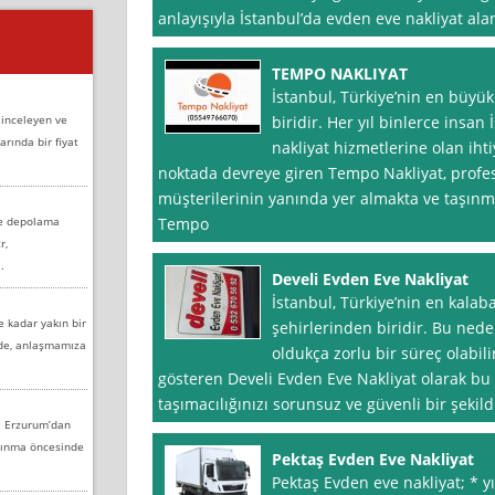
anlayışıyla İstanbul’da evden eve nakliyat al
TEMPO NAKLIYAT
İstanbul, Türkiye’nin en büyük
 inceleyen ve
biridir. Her yıl binlerce insan
arında bir fiyat
nakliyat hizmetlerine olan iht
noktada devreye giren Tempo Nakliyat, profes
müşterilerinin yanında yer almakta ve taşınma
ve depolama
Tempo
r,
.
Develi Evden Eve Nakliyat
İstanbul, Türkiye’nin en kalaba
e kadar yakın bir
şehirlerinden biridir. Bu ned
nde, anlaşmamıza
oldukça zorlu bir süreç olabilir
gösteren Develi Evden Eve Nakliyat olarak bu 
taşımacılığınızı sorunsuz ve güvenli bir şekil
e Erzurum’dan
aşınma öncesinde
Pektaş Evden Eve Nakliyat
Pektaş Evden eve nakliyat; * y