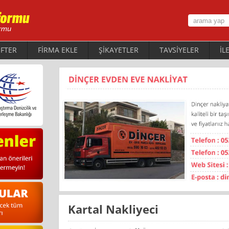
FTER
FİRMA EKLE
ŞİKAYETLER
TAVSİYELER
İL
Kartal Nakliyeci