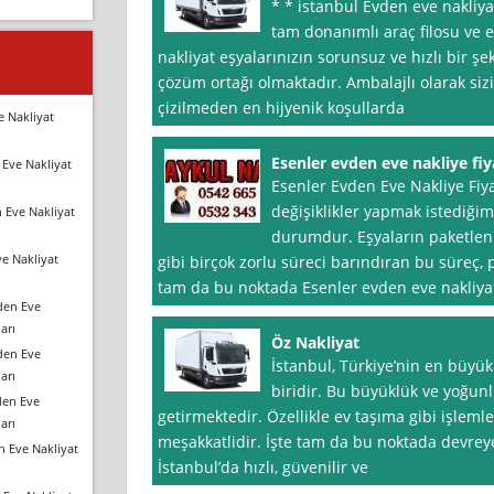
* * istanbul Evden eve nakliy
tam donanımlı araç filosu ve e
nakliyat eşyalarınızın sorunsuz ve hızlı bir şe
çözüm ortağı olmaktadır. Ambalajlı olarak sizi
çizilmeden en hijyenik koşullarda
e Nakliyat
Esenler evden eve nakliye fiy
Eve Nakliyat
Esenler Evden Eve Nakliye Fiy
değişiklikler yapmak istediğim
 Eve Nakliyat
durumdur. Eşyaların paketlenm
e Nakliyat
gibi birçok zorlu süreci barındıran bu süreç, p
tam da bu noktada Esenler evden eve nakliyat
den Eve
arı
Öz Nakliyat
den Eve
İstanbul, Türkiye’nin en büyük
arı
biridir. Bu büyüklük ve yoğun
den Eve
getirmektedir. Özellikle ev taşıma gibi işlem
arı
meşakkatlidir. İşte tam da bu noktada devreye 
n Eve Nakliyat
İstanbul’da hızlı, güvenilir ve