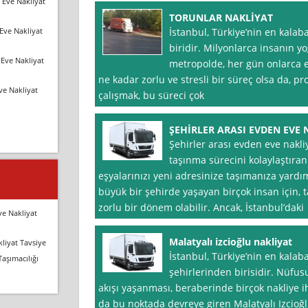
 Eve Nakliyat
TORUNLAR NAKLİYAT
Eve Nakliyat
İstanbul, Türkiye’nin en kalaba
biridir. Milyonlarca insanın y
Eve Nakliyat
metropolde, her gün onlarca ev
ne kadar zorlu ve stresli bir süreç olsa da, pr
ve Nakliyat
çalışmak, bu süreci çok
ŞEHİRLER ARASI EVDEN EVE 
Şehirler arası evden eve nakl
taşınma sürecini kolaylaştıra
eşyalarınızı yeni adresinize taşımanıza yardım
büyük bir şehirde yaşayan birçok insan için, t
zorlu bir dönem olabilir. Ancak, İstanbul’daki
ve Nakliyat
Malatyalı izcioğlu nakliyat
liyat Tavsiye
İstanbul, Türkiye’nin en kalaba
Taşımacılığı
şehirlerinden birisidir. Nüfus
akışı yaşanması, beraberinde birçok nakliye ih
da bu noktada devreye giren Malatyalı Izcioğl