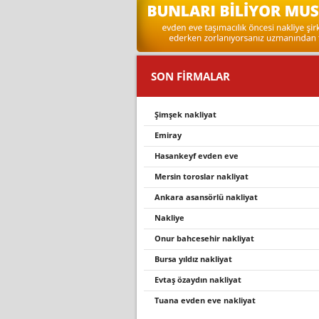
SON FİRMALAR
şimşek nakliyat
emiray
hasankeyf evden eve
mersin toroslar nakliyat
ankara asansörlü nakliyat
nakli̇ye
onur bahcesehir nakliyat
bursa yıldız nakliyat
evtaş özaydın nakliyat
tuana evden eve nakliyat