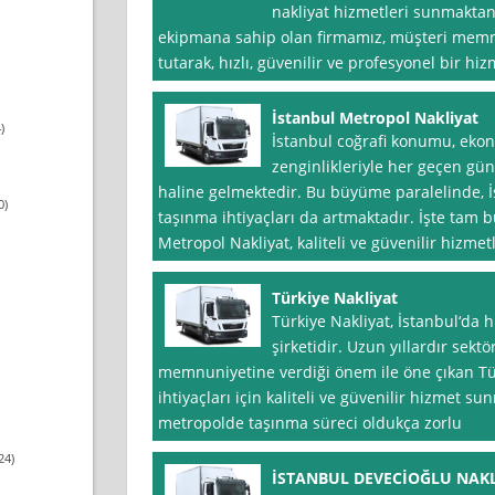
nakliyat hizmetleri sunmaktan
ekipmana sahip olan firmamız, müşteri mem
tutarak, hızlı, güvenilir ve profesyonel bir h
İstanbul Metropol Nakliyat
)
İstanbul coğrafi konumu, ekon
zenginlikleriyle her geçen gü
haline gelmektedir. Bu büyüme paralelinde, İ
0)
taşınma ihtiyaçları da artmaktadır. İşte tam 
Metropol Nakliyat, kaliteli ve güvenilir hizme
Türkiye Nakliyat
Türkiye Nakliyat, İstanbul‘da 
şirketidir. Uzun yıllardır sek
memnuniyetine verdiği önem ile öne çıkan Türk
ihtiyaçları için kaliteli ve güvenilir hizmet s
metropolde taşınma süreci oldukça zorlu
24)
İSTANBUL DEVECİOĞLU NAKL