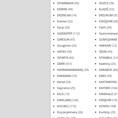
DİYARBAKIR
(95)
DÜZCE
(39)
EDİRNE
(49)
ELAZIĞ
(52)
ERZİNCAN
(14)
ERZURUM
(91
Esenler
(25)
ESKİŞEHİR
(60
Eyüp
(26)
Fatih
(24)
GAZİANTEP
(112)
Gaziosmanpa
GİRESUN
(47)
GÜMÜŞHANE
Güngören
(24)
HAKKARİ
(12)
HATAY
(50)
IĞDIR
(43)
ISPARTA
(82)
İSTANBUL
(3.5
İZMİR
(551)
Kadıköy
(25)
KAHRAMANMARAŞ
(33)
KARABÜK
(40)
KARAMAN
(19)
KARS
(39)
Kartal
(24)
KASTAMONU
Kaynarca
(25)
KAYSERİ
(164)
KİLİS
(13)
KIRIKKALE
(31
KIRKLARELİ
(36)
KIRŞEHİR
(19)
KOCAELİ
(172)
KONYA
(168)
Küçükçekmece
(26)
Kurtköy
(25)