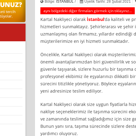
Bölge:
İSTANBUL
/
Üyelik Tarihi: 28 Şubat 2021
aynı bölgedeki diğer firmaları görmek için tıklayınız...
Kartal Nakliyeci olarak
İstanbul
‘da kaliteli ve 
hizmetleri sunmaktayız. Şehirlerarası ve şehir i
uzmanlaşmış olan firmamız, yıllardır edindiği 
müşterilerimize en iyi hizmeti sunmaktadır.
Öncelikle, Kartal Nakliyeci olarak müşterilerimi
önemli avantajlarımızdan biri güvenilirlik ve so
güvenle taşıyarak, sizlere huzurlu bir taşınma 
profesyonel ekibimiz ile eşyalarınızı dikkatli bi
sürecini titizlikle yönetiyoruz. Böylece eşyala
yeni adresinize teslim ediliyor.
Kartal Nakliyeci olarak size uygun fiyatlarla 
nakliye seçeneklerimiz ile taşınma sürecini ekon
ve zamanında teslimat sağladığımız için size 
Bunun yanı sıra, taşıma sürecinde sizlere dest
yardımcı oluyoruz.