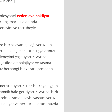
Telefon:
profesyonel
evden eve nakliyat
çi taşımacılık alanında
deneyim ve tecrübeyle
ze birçok avantaj sağlıyoruz. En
runsuz taşımacılıktır. Eşyalarınızı
deneyimi yaşatıyoruz. Ayrıca,
r şekilde ambalajlıyor ve taşıma
rınız herhangi bir zarar görmeden
hizmet sunuyoruz. Her bütçeye uygun
omik hale getiriyoruz. Ayrıca, hızlı
gereksiz zaman kaybı yaşatmıyoruz.
ek oluyor ve her türlü sorununuzda