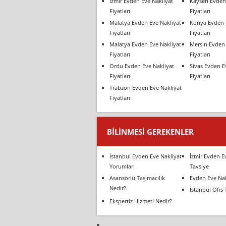
İzmir Evden Eve Nakliyat
Kayseri Evden
Fiyatları
Fiyatları
Malatya Evden Eve Nakliyat
Konya Evden 
Fiyatları
Fiyatları
Malatya Evden Eve Nakliyat
Mersin Evden 
Fiyatları
Fiyatları
Ordu Evden Eve Nakliyat
Sivas Evden E
Fiyatları
Fiyatları
Trabzon Evden Eve Nakliyat
Fiyatları
BILINMESI GEREKENLER
İstanbul Evden Eve Nakliyat
İzmir Evden E
Yorumları
Tavsiye
Asansörlü Taşımacılık
Evden Eve Nak
Nedir?
İstanbul Ofis 
Ekspertiz Hizmeti Nedir?