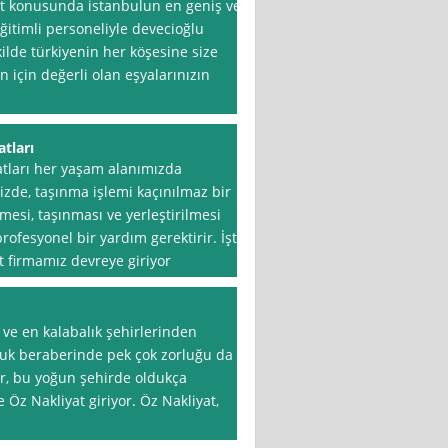
at konusunda istanbulun en geniş ve
ğitimli personeliyle devecioğlu
kilde türkiyenin her köşesine size
n için değerli olan eşyalarınızın
atları
atları her yaşam alanımızda
izde, taşınma işlemi kaçınılmaz bir
esi, taşınması ve yerleştirilmesi
rofesyonel bir yardım gerektirir. İşte
 firmamız devreye giriyor
 ve en kalabalık şehirlerinden
luk beraberinde pek çok zorluğu da
ler, bu yoğun şehirde oldukça
Öz Nakliyat giriyor. Öz Nakliyat,