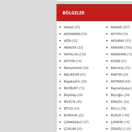
BÖLGELER
Adalar
(25)
ADANA
(207)
ADIYAMAN
(59)
AFYON
(73)
AĞRI
(52)
AKSARAY
(53)
AMASYA
(33)
ANKARA
(793)
ANTALYA
(233)
ARDAHAN
(15
ARTVİN
(19)
AYDIN
(61)
Bahçelievler
(24)
Bakırköy
(25)
BALIKESİR
(97)
BARTIN
(29)
Başakşehir
(24)
BATMAN
(64)
BAYBURT
(15)
Bayrampaşa
(
Beşiktaş
(24)
Beyoğlu
(24)
BİLECİK
(35)
BİNGÖL
(26)
BİTLİS
(29)
BOLU
(74)
BURDUR
(25)
BURSA
(199)
ÇANAKKALE
(37)
ÇANKIRI
(19)
ÇORUM
(32)
DENİZLİ
(125)