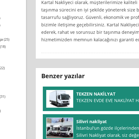
Kartal Nakliyeci olarak, müşterilerimize kalitel
taşınma sürecini en iyi şekilde yöneterek size 
tasarrufu sağlıyoruz. Güvenli, ekonomik ve prof
)
bizimle iletişime geçebilirsiniz. Kartal Nakliyec
)
ederek, rahat ve sorunsuz bir taşınma deneyimi 
hizmetimizden memnun kalacağınızı garanti ed
şa
(25)
(18)
22)
Benzer yazılar
TEKZEN NAKİLYAT
(31)
TEKZEN EVDE EVE NAKLİYAT H
)
Silivri nakliyat
İstanbul‘un gözde ilçelerinden 
Silivri Nakliyat olarak, siz değ