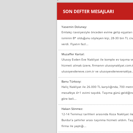
SON DEFTER MESAJLARI
Yasemin Dolunay:
Emlakçı tavsiyesiyle önceden evime gelip eşyaları
isminin B* olduğunu söyleyen kişi, 28-30 bin TL civ
verdi. Fiyatın fazl...
Muzaffer Kartal:
Ulusoy Evden Eve Nakliyat ile komple ev taşıma 
hizmeti almak üzere, firmanın ulusoynaklyat.com.t
ulusoyevdeneve.com.tr ve ulusoyevdenevenaklya..
Banu Türksoy:
Haliç Nakliyat ile 26.000 TL karşılığında, 700 metr
mesafeye 4+1 evimi taşıdık. Taşıma günü geldiği
göre beli...
Hakan Sönmez:
12-14 Temmuz tarihleri arasında Koza Nakliyat il
Burdur’a şehirler arası taşınma hizmeti aldım. T
firma ile yaptığı...