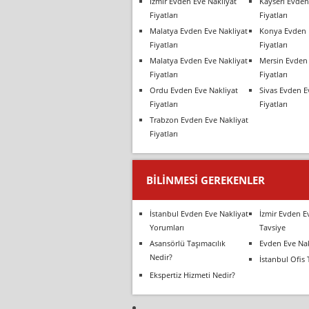
İzmir Evden Eve Nakliyat
Kayseri Evden
Fiyatları
Fiyatları
Malatya Evden Eve Nakliyat
Konya Evden 
Fiyatları
Fiyatları
Malatya Evden Eve Nakliyat
Mersin Evden 
Fiyatları
Fiyatları
Ordu Evden Eve Nakliyat
Sivas Evden E
Fiyatları
Fiyatları
Trabzon Evden Eve Nakliyat
Fiyatları
BILINMESI GEREKENLER
İstanbul Evden Eve Nakliyat
İzmir Evden E
Yorumları
Tavsiye
Asansörlü Taşımacılık
Evden Eve Nak
Nedir?
İstanbul Ofis 
Ekspertiz Hizmeti Nedir?