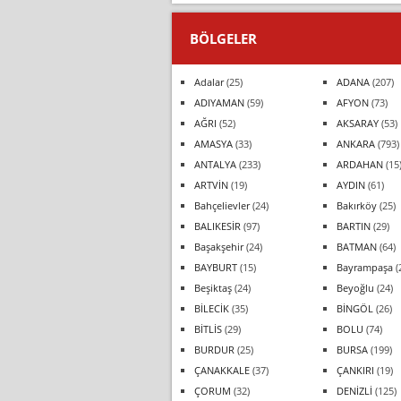
BÖLGELER
Adalar
(25)
ADANA
(207)
ADIYAMAN
(59)
AFYON
(73)
AĞRI
(52)
AKSARAY
(53)
AMASYA
(33)
ANKARA
(793)
ANTALYA
(233)
ARDAHAN
(15
ARTVİN
(19)
AYDIN
(61)
Bahçelievler
(24)
Bakırköy
(25)
BALIKESİR
(97)
BARTIN
(29)
Başakşehir
(24)
BATMAN
(64)
BAYBURT
(15)
Bayrampaşa
(
Beşiktaş
(24)
Beyoğlu
(24)
BİLECİK
(35)
BİNGÖL
(26)
BİTLİS
(29)
BOLU
(74)
BURDUR
(25)
BURSA
(199)
ÇANAKKALE
(37)
ÇANKIRI
(19)
ÇORUM
(32)
DENİZLİ
(125)