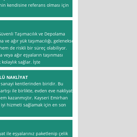
nin kendisine referans olması için
Güvenli Taşımacılık ve Depolama
ve ağır yük taşımacılığı, geleneksel
m de riskli bir süreç olabiliyor.
da veya ağır eşyaların taşınması
laylık sağlar. İşte
LÜ NAKLİYAT
 sanayi kentlerinden biridir. Bu
rtışı ile birlikte, evden eve nakliyat
 önem kazanmıştır. Kayseri Emirhan
 iyi hizmeti sağlamak için en son
at ile eşyalarınız paketlenip çelik