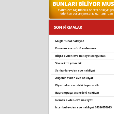
SON FİRMALAR
muğla tunal nakliyat
erzurum asansörlü evden eve
büşra evden eve nakliyat zonguldak
si̇verek taşimacilik
şanlıurfa evden eve nakliyat
akşehir evden eve nakliyat
diyarbakır asanörlü taşımacılık
bayrampaşa asansörlü nakliyat
gemli̇k evden eve nakli̇yat
i̇stanbul evden eve nakliyat 05326353923