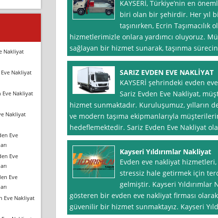
KAYSERİ, Türkiye’nin en öneml
biri olan bir şehirdir. Her yıl 
taşınırken, Ecrin Taşımacılık 
hizmetlerimizle onlara yardımcı oluyoruz. M
sağlayan bir hizmet sunarak, taşınma sürecini
e Nakliyat
SARIZ EVDEN EVE NAKLİYAT
Eve Nakliyat
KAYSERİ şehrindeki evden eve
Sariz Evden Eve Nakliyat, müşte
 Eve Nakliyat
hizmet sunmaktadır. Kuruluşumuz, yılların 
e Nakliyat
ve modern taşıma ekipmanlarıyla müşterilerin
hedeflemektedir. Sariz Evden Eve Nakliyat ol
den Eve
arı
Kayseri Yıldırımlar Nakliyat
den Eve
Evden eve nakliyat hizmetleri,
arı
stressiz hale getirmek için ter
den Eve
gelmiştir. Kayseri Yıldırımlar N
arı
gösteren bir evden eve nakliyat firması olara
n Eve Nakliyat
güvenilir bir hizmet sunmaktayız. Kayseri Yıld