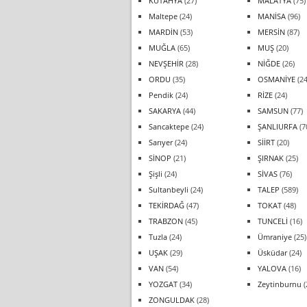
KÜTAHYA
(27)
MALATYA
(75)
Maltepe
(24)
MANİSA
(96)
MARDİN
(53)
MERSİN
(87)
MUĞLA
(65)
MUŞ
(20)
NEVŞEHİR
(28)
NİĞDE
(26)
ORDU
(35)
OSMANİYE
(24
Pendik
(24)
RİZE
(24)
SAKARYA
(44)
SAMSUN
(77)
Sancaktepe
(24)
ŞANLIURFA
(7
Sarıyer
(24)
SİİRT
(20)
SİNOP
(21)
ŞIRNAK
(25)
Şişli
(24)
SİVAS
(76)
Sultanbeyli
(24)
TALEP
(589)
TEKİRDAĞ
(47)
TOKAT
(48)
TRABZON
(45)
TUNCELİ
(16)
Tuzla
(24)
Ümraniye
(25)
UŞAK
(29)
Üsküdar
(24)
VAN
(54)
YALOVA
(16)
YOZGAT
(34)
Zeytinburnu
(
ZONGULDAK
(28)