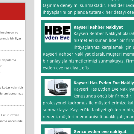
taşınma deneyimi sunmaktadır. Haslider Evden
ihtiyaçlarını ön planda tutarak, her detayı öz
Kayseri Rehber Nakliyat
 inceleyen ve
Kayseri Rehber Nakliyat olara
arında bir fiyat
hizmetleri sunan lider bir firm
ihtiyaçlarınızı karşılamak için
Kayseri Rehber Nakliyat olarak, müşteri mem
ve depolama
bir anlayışla hizmetlerimizi sunmaktayız. Fi
r,
evden eve nakliyat, ofis
.
Kayseri Has Evden Eve Nakliy
e kadar yakın bir
Kayseri Has Evden Eve Nakliyat
nde, anlaşmamıza
konusunda öncü bir firmadır. 
profesyonel kadromuz ile müşterilerimize kalit
sunmaktayız. Kayseri’de faaliyet gösteren bi
e Erzurum’dan
nedeni, müşteri memnuniyeti odaklı çalışmam
aşınma öncesinde
Genco evden eve nakliyat