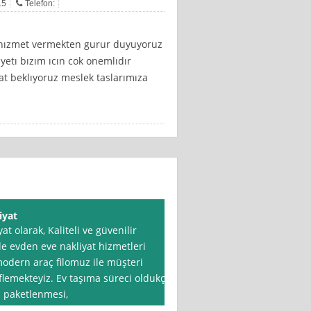
15
Telefon:
ne hızmet vermekten gurur duyuyoruz
tı bızım ıcın cok onemlıdır
at beklıyoruz meslek taslarımıza
iyat
at olarak, Kaliteli ve güvenilir
de evden eve nakliyat hizmetleri
dern araç filomuz ile müşteri
lemekteyiz. Ev taşıma süreci oldukça
ın paketlenmesi,