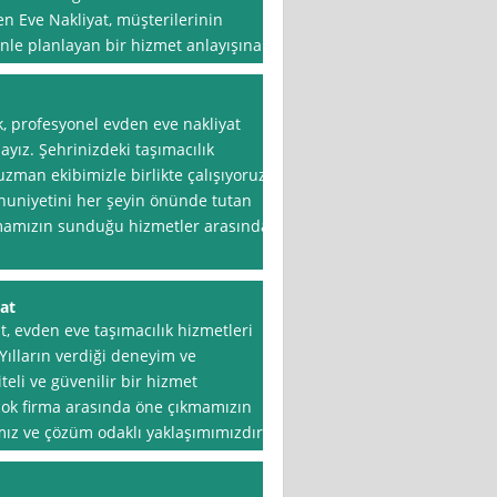
 Eve Nakliyat, müşterilerinin
enle planlayan bir hizmet anlayışına
k, profesyonel evden eve nakliyat
ayız. Şehrinizdeki taşımacılık
 uzman ekibimizle birlikte çalışıyoruz.
nuniyetini her şeyin önünde tutan
rmamızın sunduğu hizmetler arasında,
at
, evden eve taşımacılık hizmetleri
Yılların verdiği deneyim ve
eli ve güvenilir bir hizmet
rçok firma arasında öne çıkmamızın
ız ve çözüm odaklı yaklaşımımızdır.