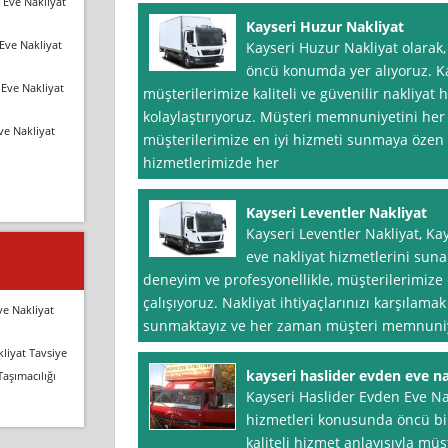
 Eve Nakliyat
Kayseri Huzur Nakliyat
Eve Nakliyat
Kayseri Huzur Nakliyat olarak
öncü konumda yer alıyoruz. Ka
Eve Nakliyat
müşterilerimize kaliteli ve güvenilir nakliyat
kolaylaştırıyoruz. Müşteri memnuniyetini her
ve Nakliyat
müşterilerimize en iyi hizmeti sunmaya özen 
hizmetlerimizde her
Kayseri Leventler Nakliyat
Kayseri Leventler Nakliyat, Ka
eve nakliyat hizmetlerini sunan
deneyim ve profesyonellikle, müşterilerimize 
çalışıyoruz. Nakliyat ihtiyaçlarınızı karşılama
ve Nakliyat
sunmaktayız ve her zaman müşteri memnuniye
liyat Tavsiye
kayseri haslider evden eve na
Taşımacılığı
Kayseri Haslider Evden Eve Nak
hizmetleri konusunda öncü bir
kaliteli hizmet anlayışıyla müş