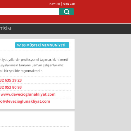
|
Kayıt ol
Giriş yap
ETİŞİM