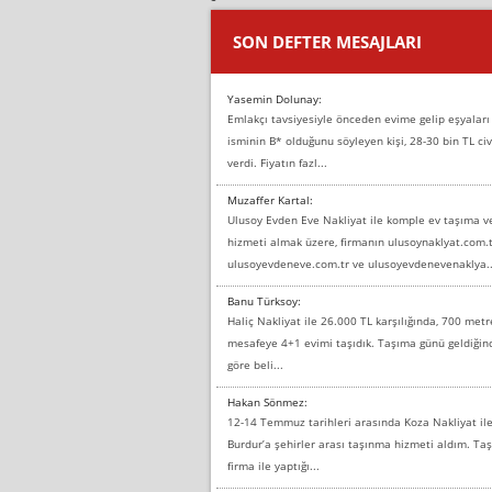
SON DEFTER MESAJLARI
Yasemin Dolunay:
Emlakçı tavsiyesiyle önceden evime gelip eşyaları
isminin B* olduğunu söyleyen kişi, 28-30 bin TL civ
verdi. Fiyatın fazl...
Muzaffer Kartal:
Ulusoy Evden Eve Nakliyat ile komple ev taşıma 
hizmeti almak üzere, firmanın ulusoynaklyat.com.t
ulusoyevdeneve.com.tr ve ulusoyevdenevenaklya..
Banu Türksoy:
Haliç Nakliyat ile 26.000 TL karşılığında, 700 metr
mesafeye 4+1 evimi taşıdık. Taşıma günü geldiği
göre beli...
Hakan Sönmez:
12-14 Temmuz tarihleri arasında Koza Nakliyat il
Burdur’a şehirler arası taşınma hizmeti aldım. T
firma ile yaptığı...