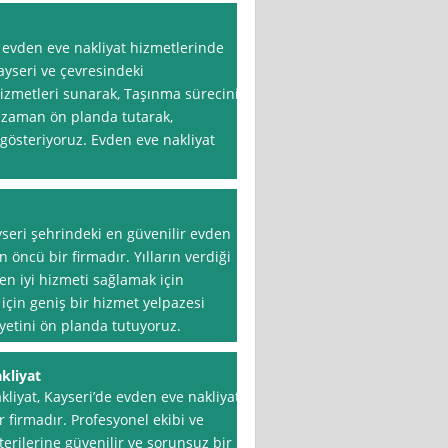
, evden eve nakliyat hizmetlerinde
yseri ve çevresindeki
 hizmetleri sunarak, Taşınma sürecini
 zaman ön planda tutarak,
gösteriyoruz. Evden eve nakliyat
yseri şehrindeki en güvenilir evden
 öncü bir firmadır. Yılların verdiği
en iyi hizmeti sağlamak için
k için geniş bir hizmet yelpazesi
tini ön planda tutuyoruz.
kliyat
liyat, Kayseri’de evden eve nakliyat
 firmadır. Profesyonel ekibi ve
terilerine güvenilir ve sorunsuz bir