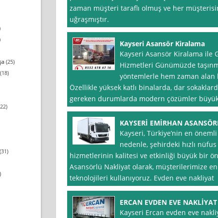
zaman müşteri taraflı olmuş ve her müşterisi
uğraşmıştır.
)
)
Kayseri Asansör Kiralama
Kayseri Asansör Kiralama ile 
şa
(25)
Hizmetleri Günümüzde taşınma 
(18)
yöntemlerle hem zaman alan he
Özellikle yüksek katlı binalarda, dar sokaklar
gereken durumlarda modern çözümler büyük ko
22)
KAYSERİ EMİRHAN ASANSÖR
Kayseri, Türkiye’nin en önemli
nedenle, şehirdeki hızlı nüfus a
(31)
hizmetlerinin kalitesi ve etkinliği büyük bir
Asansörlü Nakliyat olarak, müşterilerimize en
)
teknolojileri kullanıyoruz. Evden eve nakliyat
ERCAN EVDEN EVE NAKLİYAT
Kayseri Ercan evden eve nakliy