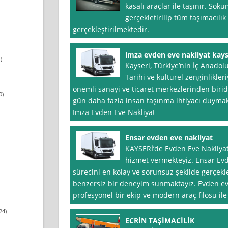
kasalı araçlar ile taşınır. Sö
gerçekletirilip tüm taşımacılık
gerçekleştirilmektedir.
imza evden eve nakliyat kays
)
Kayseri, Türkiye’nin İç Anadolu
Tarihi ve kültürel zenginlikler
önemli sanayi ve ticaret merkezlerinden biri
0)
gün daha fazla insan taşınma ihtiyacı duymak
Imza Evden Eve Nakliyat
Ensar evden eve nakliyat
KAYSERİ’de Evden Eve Nakliya
hizmet vermekteyiz. Ensar Evd
sürecini en kolay ve sorunsuz şekilde gerçekl
benzersiz bir deneyim sunmaktayız. Evden eve 
profesyonel bir ekip ve modern araç filosu ile 
24)
ECRİN TAŞİMACİLİK