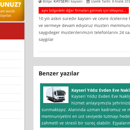
Bölge:
KAYSERİ
/ kayserı
Üyelik Tarihi: 8 Aralık 20
aynı bölgedeki diğer firmaları görmek için tıklayınız...
10 yılı askın suredır kayserı ve cevre ılcelerı
ve vermeye devam edıyoruz musterı memmunıye
saygıdeger musterılerımızın telefonlarını 24 sa
saygılar
Benzer yazılar
Kayseri Yıldız Evden Eve Nakl
Kayseri Yıldız Evden Eve Nakliy
hizmet anlayışımızla şehriniz
sunmaktayız. Alanında uzman kadromuz ve mo
memnuniyetini en üst seviyede tutmayı hedef
zahmetli ve stresli bir süreç olabilir. Eşyalar