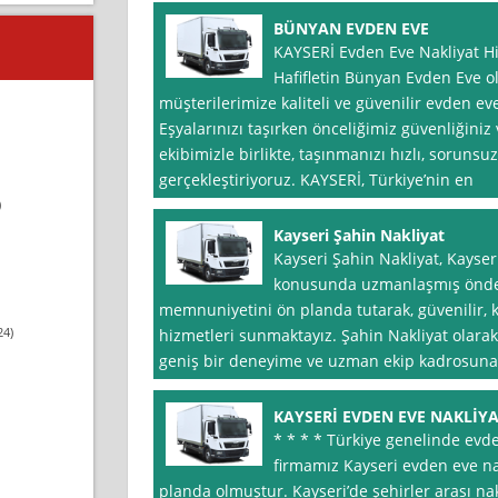
BÜNYAN EVDEN EVE
KAYSERİ Evden Eve Nakliyat Hi
Hafifletin Bünyan Evden Eve o
müşterilerimize kaliteli ve güvenilir evden ev
Eşyalarınızı taşırken önceliğimiz güvenliğini
ekibimizle birlikte, taşınmanızı hızlı, sorunsu
gerçekleştiriyoruz. KAYSERİ, Türkiye’nin en
)
Kayseri Şahin Nakliyat
Kayseri Şahin Nakliyat, Kayser
konusunda uzmanlaşmış önde g
memnuniyetini ön planda tutarak, güvenilir, k
24)
hizmetleri sunmaktayız. Şahin Nakliyat olara
geniş bir deneyime ve uzman ekip kadrosuna 
KAYSERİ EVDEN EVE NAKLİY
* * * * Türkiye genelinde evd
firmamız Kayseri evden eve na
planda olmuştur. Kayseri’de şehirler arası na