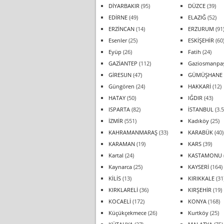
DİYARBAKIR
(95)
DÜZCE
(39)
EDİRNE
(49)
ELAZIĞ
(52)
ERZİNCAN
(14)
ERZURUM
(91
Esenler
(25)
ESKİŞEHİR
(60
Eyüp
(26)
Fatih
(24)
GAZİANTEP
(112)
Gaziosmanpa
GİRESUN
(47)
GÜMÜŞHANE
Güngören
(24)
HAKKARİ
(12)
HATAY
(50)
IĞDIR
(43)
ISPARTA
(82)
İSTANBUL
(3.5
İZMİR
(551)
Kadıköy
(25)
KAHRAMANMARAŞ
(33)
KARABÜK
(40)
KARAMAN
(19)
KARS
(39)
Kartal
(24)
KASTAMONU
Kaynarca
(25)
KAYSERİ
(164)
KİLİS
(13)
KIRIKKALE
(31
KIRKLARELİ
(36)
KIRŞEHİR
(19)
KOCAELİ
(172)
KONYA
(168)
Küçükçekmece
(26)
Kurtköy
(25)