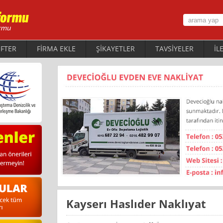
FTER
FİRMA EKLE
ŞİKAYETLER
TAVSİYELER
İL
Kayserı Haslıder Naklıyat