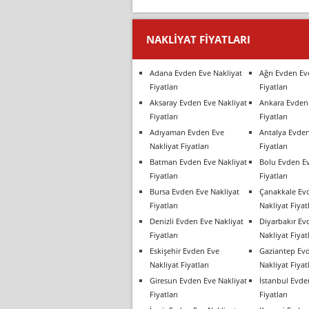
NAKLIYAT FIYATLARI
Adana Evden Eve Nakliyat
Ağrı Evden Ev
Fiyatları
Fiyatları
Aksaray Evden Eve Nakliyat
Ankara Evden 
Fiyatları
Fiyatları
Adıyaman Evden Eve
Antalya Evden
Nakliyat Fiyatları
Fiyatları
Batman Evden Eve Nakliyat
Bolu Evden Ev
Fiyatları
Fiyatları
Bursa Evden Eve Nakliyat
Çanakkale Ev
Fiyatları
Nakliyat Fiyatl
Denizli Evden Eve Nakliyat
Diyarbakır Ev
Fiyatları
Nakliyat Fiyatl
Eskişehir Evden Eve
Gaziantep Ev
Nakliyat Fiyatları
Nakliyat Fiyatl
Giresun Evden Eve Nakliyat
İstanbul Evde
Fiyatları
Fiyatları