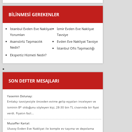
BILINMESI GEREKENLER
İstanbul Evden Eve Nakliyat
İzmir Evden Eve Nakliyat
Yorumları
Tavsiye
Asansörlü Taşımacılık
Evden Eve Nakliyat Tavsiye
Nedir?
İstanbul Ofis Taşımacılığı
Ekspertiz Hizmeti Nedir?
SON DEFTER MESAJLARI
Yasemin Dolunay:
Emlakçı tavsiyesiyle önceden evime gelip eşyaları inceleyen ve
isminin B* olduğunu söyleyen kişi, 28-30 bin TL civarında bir fiyat
verdi. Fiyatın fazl...
Muzaffer Kartal:
Ulusoy Evden Eve Nakliyat ile komple ev taşıma ve depolama