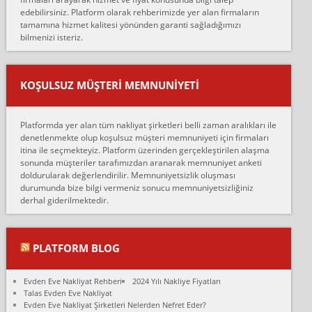
edebilirsiniz. Platform olarak rehberimizde yer alan firmaların
anlaştık sabah eve geldiklerinde de eşyalarımı düzgün şekilde
tamamına hizmet kalitesi yönünden garanti sağladığımızı
sarcaz demelerine r...
bilmenizi isteriz.
mehmet güldü:
Ankara ALİCANLAR NAKLİYAT Tutarsız ve ticari ahlak problemleri
var verdikleri fiyat teklifini arttırdılar. Sonrasında taşıma gününde
KOŞULSUZ MÜŞTERI MEMNUNIYETI
oldukça tutarsı...
Erol:
Platformda yer alan tüm nakliyat şirketleri belli zaman aralıkları ile
Ankara Alicanlar naklyat tel 5465524025. 2600 TL'ye ankaradan
denetlenmekte olup koşulsuz müşteri memnuniyeti için firmaları
Konya ya Alicanlar naklyat la anlaştık bu şahıs evin taşınacağı gün
itina ile seçmekteyiz. Platform üzerinden gerçekleştirilen alaşma
fiyatın mazoto gele...
sonunda müşteriler tarafımızdan aranarak memnuniyet anketi
doldurularak değerlendirilir. Memnuniyetsizlik oluşması
Fatih kokmese:
durumunda bize bilgi vermeniz sonucu memnuniyetsizliğiniz
Diyarbakır dan eşyamı getirtmek için anlaştım sözleşme yaptım.
derhal giderilmektedir.
Son anda fiyat artırdılar.. mecburiyetten tasittim.. bu kişiler ağrılı
Ankara merk...
Ali:
PLATFORM BLOG
İzmir de evim naklyat diye bir firmaya ev taşıttık, çok pişman
olduk. Asansörlü dediler sonra uraya asansör kurulmaz dediler
Evden Eve Nakliyat Rehberi
2024 Yılı Nakliye Fiyatları
fark istediler. ortada asa...
Talas Evden Eve Nakliyat
Evden Eve Nakliyat Şirketleri Nelerden Nefret Eder?
Nimet: