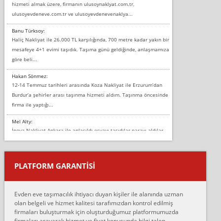
hizmeti almak üzere, firmanın ulusoynaklyat.com.tr,
ulusoyevdeneve.com.tr ve ulusoyevdenevenaklya...
Banu Türksoy:
Haliç Nakliyat ile 26.000 TL karşılığında, 700 metre kadar yakın bir
mesafeye 4+1 evimi taşıdık. Taşıma günü geldiğinde, anlaşmamıza
göre beli...
Hakan Sönmez:
12-14 Temmuz tarihleri arasında Koza Nakliyat ile Erzurum’dan
Burdur’a şehirler arası taşınma hizmeti aldım. Taşınma öncesinde
firma ile yaptığı...
Mel Alty:
İnova Nakliyat Ankara ile anlaşıldı eşyayı taşıdılar parayı aldılar.
Salon duvarına bir baktım birisi boydan alüminyum renkli bantı
yapıştırm...
PLATFORM GARANTİSİ
Murat:
Merhaba, bu firmayı bir arkadaş tavsiyesi üzerine tercih ettim,
hiçbir sıkıntı yaşanmayacağını ve kendilerinin çok titiz
Evden eve taşımacılık ihtiyacı duyan kişiler ile alanında uzman
çalıştıklarını, müş...
olan belgeli ve hizmet kalitesi tarafımızdan kontrol edilmiş
firmaları buluşturmak için oluşturduğumuz platformumuzda
Ahmet:
firmaları arayarak hizmet ve fiyat konusunda bilgi talep
Lüleburgaz güngünes evden eve naklyat eşyalarımı taşımak için