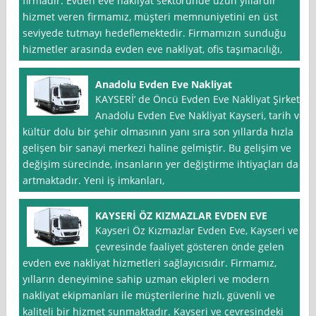
firmadır. Evden eve nakliyat sektöründe uzun yıllardır
hizmet veren firmamız, müşteri memnuniyetini en üst
seviyede tutmayı hedeflemektedir. Firmamızın sunduğu
hizmetler arasında evden eve nakliyat, ofis taşımacılığı,
Anadolu Evden Eve Nakliyat
KAYSERİ’ de Öncü Evden Eve Nakliyat Şirketi:
Anadolu Evden Eve Nakliyat Kayseri, tarih ve
kültür dolu bir şehir olmasının yanı sıra son yıllarda hızla
gelişen bir sanayi merkezi haline gelmiştir. Bu gelişim ve
değişim sürecinde, insanların yer değiştirme ihtiyaçları da
artmaktadır. Yeni iş imkanları,
KAYSERİ ÖZ KIZMAZLAR EVDEN EVE
Kayseri Öz Kızmazlar Evden Eve, Kayseri ve
çevresinde faaliyet gösteren önde gelen
evden eve nakliyat hizmetleri sağlayıcısıdır. Firmamız,
yılların deneyimine sahip uzman ekipleri ve modern
nakliyat ekipmanları ile müşterilerine hızlı, güvenli ve
kaliteli bir hizmet sunmaktadır. Kayseri ve çevresindeki