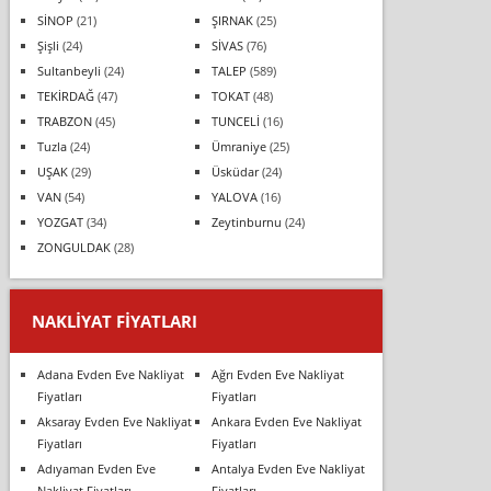
SİNOP
(21)
ŞIRNAK
(25)
Şişli
(24)
SİVAS
(76)
Sultanbeyli
(24)
TALEP
(589)
TEKİRDAĞ
(47)
TOKAT
(48)
TRABZON
(45)
TUNCELİ
(16)
Tuzla
(24)
Ümraniye
(25)
UŞAK
(29)
Üsküdar
(24)
VAN
(54)
YALOVA
(16)
YOZGAT
(34)
Zeytinburnu
(24)
ZONGULDAK
(28)
NAKLIYAT FIYATLARI
Adana Evden Eve Nakliyat
Ağrı Evden Eve Nakliyat
Fiyatları
Fiyatları
Aksaray Evden Eve Nakliyat
Ankara Evden Eve Nakliyat
Fiyatları
Fiyatları
Adıyaman Evden Eve
Antalya Evden Eve Nakliyat
Nakliyat Fiyatları
Fiyatları