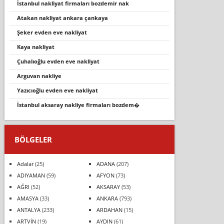
i̇stanbul nakli̇yat fi̇rmalari bozdemi̇r nak
atakan nakliyat ankara çankaya
şeker evden eve nakliyat
kaya nakliyat
çuhalıoğlu evden eve nakliyat
arguvan nakli̇ye
yazıcıoğlu evden eve nakliyat
i̇stanbul aksaray nakli̇ye fi̇rmalari bozdem�
BÖLGELER
Adalar
(25)
ADANA
(207)
ADIYAMAN
(59)
AFYON
(73)
AĞRI
(52)
AKSARAY
(53)
AMASYA
(33)
ANKARA
(793)
ANTALYA
(233)
ARDAHAN
(15)
ARTVİN
(19)
AYDIN
(61)