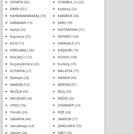
ISPARTA
(82)
İSTANBUL
(3.522)
İZMİR
(551)
Kadıköy
(25)
KAHRAMANMARAŞ
(33)
KARABÜK
(40)
KARAMAN
(19)
KARS
(39)
Kartal
(24)
KASTAMONU
(31)
Kaynarca
(25)
KAYSERİ
(164)
KİLİS
(13)
KIRIKKALE
(31)
KIRKLARELİ
(36)
KIRŞEHİR
(19)
KOCAELİ
(172)
KONYA
(168)
Küçükçekmece
(26)
Kurtköy
(25)
KÜTAHYA
(27)
MALATYA
(75)
Maltepe
(24)
MANİSA
(96)
MARDİN
(53)
MERSİN
(87)
MUĞLA
(65)
MUŞ
(20)
NEVŞEHİR
(28)
NİĞDE
(26)
ORDU
(35)
OSMANİYE
(24)
Pendik
(24)
RİZE
(24)
SAKARYA
(44)
SAMSUN
(77)
Sancaktepe
(24)
ŞANLIURFA
(70)
Sarıyer
(24)
SİİRT
(20)