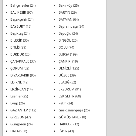
Bahçelievler
(24)
Bakırköy
(25)
BALIKESİR
(97)
BARTIN
(29)
Başakşehir
(24)
BATMAN
(64)
BAYBURT
(15)
Bayrampaşa
(24)
Beşiktaş
(24)
Beyoğlu
(24)
BİLECİK
(35)
BİNGÖL
(26)
BİTLİS
(29)
BOLU
(74)
BURDUR
(25)
BURSA
(199)
ÇANAKKALE
(37)
ÇANKIRI
(19)
ÇORUM
(32)
DENİZLİ
(125)
DİYARBAKIR
(95)
DÜZCE
(39)
EDİRNE
(49)
ELAZIĞ
(52)
ERZİNCAN
(14)
ERZURUM
(91)
Esenler
(25)
ESKİŞEHİR
(60)
Eyüp
(26)
Fatih
(24)
GAZİANTEP
(112)
Gaziosmanpaşa
(25)
GİRESUN
(47)
GÜMÜŞHANE
(18)
Güngören
(24)
HAKKARİ
(12)
HATAY
(50)
IĞDIR
(43)