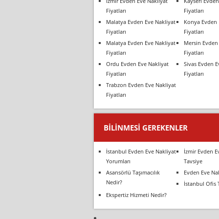
İzmir Evden Eve Nakliyat
Kayseri Evden
Fiyatları
Fiyatları
Malatya Evden Eve Nakliyat
Konya Evden 
Fiyatları
Fiyatları
Malatya Evden Eve Nakliyat
Mersin Evden 
Fiyatları
Fiyatları
Ordu Evden Eve Nakliyat
Sivas Evden E
Fiyatları
Fiyatları
Trabzon Evden Eve Nakliyat
Fiyatları
BILINMESI GEREKENLER
İstanbul Evden Eve Nakliyat
İzmir Evden E
Yorumları
Tavsiye
Asansörlü Taşımacılık
Evden Eve Nak
Nedir?
İstanbul Ofis 
Ekspertiz Hizmeti Nedir?