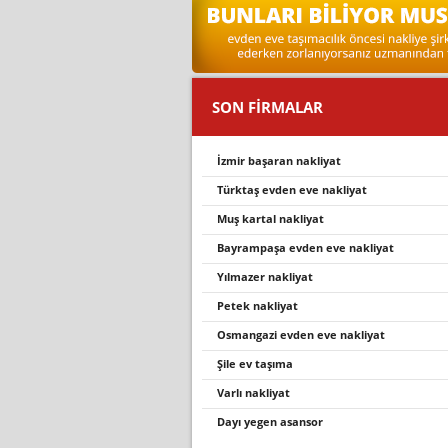
SON FİRMALAR
i̇zmir başaran nakliyat
türktaş evden eve nakli̇yat
muş kartal nakliyat
bayrampaşa evden eve nakli̇yat
yilmazer nakli̇yat
petek nakli̇yat
osmangazi evden eve nakliyat
şile ev taşıma
varli nakli̇yat
dayı yegen asansor