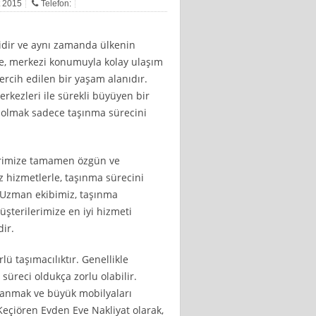
t 2015
Telefon:
ridir ve aynı zamanda ülkenin
çe, merkezi konumuyla kolay ulaşım
ercih edilen bir yaşam alanıdır.
erkezleri ile sürekli büyüyen bir
bi olmak sadece taşınma sürecini
erimize tamamen özgün ve
hizmetlerle, taşınma sürecini
 Uzman ekibimiz, taşınma
üşterilerimize en iyi hizmeti
dir.
ü taşımacılıktır. Genellikle
üreci oldukça zorlu olabilir.
llanmak ve büyük mobilyaları
 Keçiören Evden Eve Nakliyat olarak,