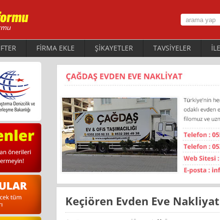
FTER
FİRMA EKLE
ŞİKAYETLER
TAVSİYELER
İL
Keçiören Evden Eve Nakliyat