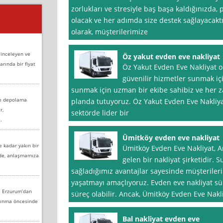
zorlukları ve stresiyle baş başa kaldığınızda,
olacak ve her adımda size destek sağlayacaktı
olarak, müşterilerimize
 inceleyen ve
Öz yakut evden eve nakliyat
arında bir fiyat
Öz Yakut Evden Eve Nakliyat ol
güvenilir hizmetler sunmak içi
sunmak için uzman bir ekibe sahibiz ve her
ve depolama
planda tutuyoruz. Öz Yakut Evden Eve Nakliyat
r,
sektörde lider bir
.
Ümitköy evden eve nakliyat
e kadar yakın bir
Ümitköy Evden Eve Nakliyat, A
nde, anlaşmamıza
gelen bir nakliyat şirketidir
sağladığımız avantajlar sayesinde müşterileri
yaşatmayı amaçlıyoruz. Evden eve nakliyat sür
e Erzurum’dan
süreç olabilir. Ancak, Ümitköy Evden Eve Nakl
aşınma öncesinde
Bal nakliyat evden eve