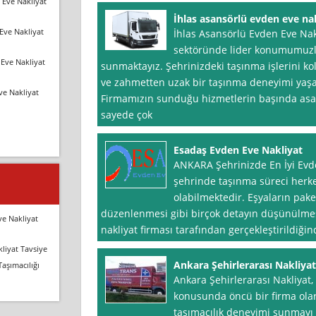
 Eve Nakliyat
İhlas asansörlü evden eve na
Eve Nakliyat
İhlas Asansörlü Evden Eve Nakl
sektöründe lider konumumuzla
Eve Nakliyat
sunmaktayız. Şehrinizdeki taşınma işlerini ko
ve zahmetten uzak bir taşınma deneyimi yaşa
ve Nakliyat
Firmamızın sunduğu hizmetlerin başında asan
sayede çok
Esadaş Evden Eve Nakliyat
ANKARA Şehrinizde En İyi Evd
şehrinde taşınma süreci herke
olabilmektedir. Eşyaların pake
düzenlenmesi gibi birçok detayın düşünülmes
ve Nakliyat
nakliyat firması tarafından gerçekleştirildiğin
liyat Tavsiye
Ankara Şehirlerarası Nakliyat
Taşımacılığı
Ankara Şehirlerarası Nakliyat,
konusunda öncü bir firma olarak
taşımacılık deneyimi sunmayı