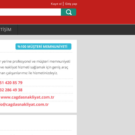
|
Kayıt ol
Giriş yap
ETİŞİM