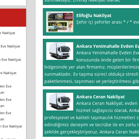
Elifoğlu Nakliyat
Şehir içi şehirler arası * / * e
e Nakliyat
Ankara Yenimahalle Evden Ev
Eve Nakliyat
Ankara Yenimahalle Evden Eve 
konusunda önde gelen bir fir
 Eve Nakliyat
bölgesinde yer alan firmamız, müşterilerimize
e Nakliyat
sunmaktadır. Ev taşıma süreci oldukça stresli 
paketlenmesi, taşınması ve yerleştirilmesi gib
den Eve
arı
Ankara Ceran Nakliyat
den Eve
Ankara Ceran Nakliyat, evden 
arı
hizmet sağlayıcısı olarak, Ank
den Eve
profesyonel ve kaliteli taşımacılık hizmetleri
arı
edindiğimiz deneyim ve tecrübe ile en zorlu n
n Eve Nakliyat
şekilde gerçekleştiriyoruz. Ankara Ceran Nakli