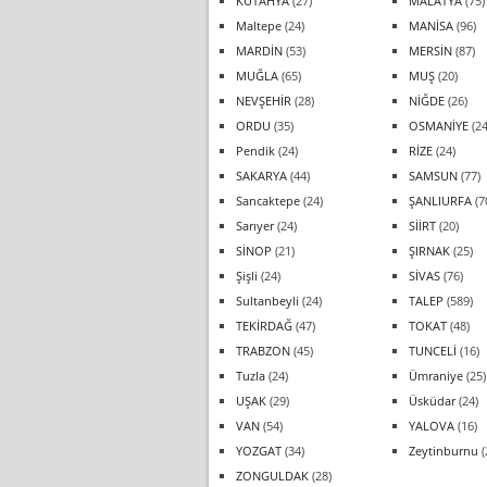
KÜTAHYA
(27)
MALATYA
(75)
Maltepe
(24)
MANİSA
(96)
MARDİN
(53)
MERSİN
(87)
MUĞLA
(65)
MUŞ
(20)
NEVŞEHİR
(28)
NİĞDE
(26)
ORDU
(35)
OSMANİYE
(24
Pendik
(24)
RİZE
(24)
SAKARYA
(44)
SAMSUN
(77)
Sancaktepe
(24)
ŞANLIURFA
(7
Sarıyer
(24)
SİİRT
(20)
SİNOP
(21)
ŞIRNAK
(25)
Şişli
(24)
SİVAS
(76)
Sultanbeyli
(24)
TALEP
(589)
TEKİRDAĞ
(47)
TOKAT
(48)
TRABZON
(45)
TUNCELİ
(16)
Tuzla
(24)
Ümraniye
(25)
UŞAK
(29)
Üsküdar
(24)
VAN
(54)
YALOVA
(16)
YOZGAT
(34)
Zeytinburnu
(
ZONGULDAK
(28)