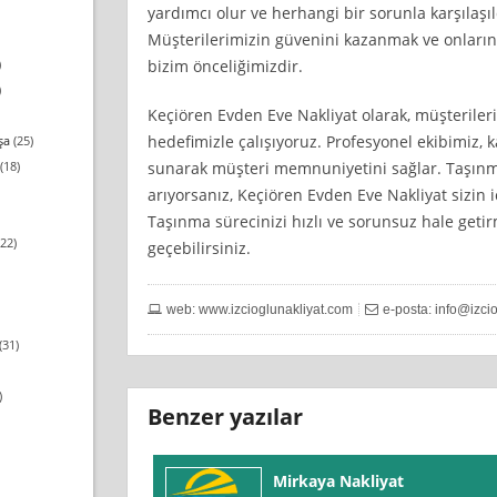
yardımcı olur ve herhangi bir sorunla karşılaşı
Müşterilerimizin güvenini kazanmak ve onların
bizim önceliğimizdir.
)
)
Keçiören Evden Eve Nakliyat olarak, müşteriler
hedefimizle çalışıyoruz. Profesyonel ekibimiz, ka
şa
(25)
sunarak müşteri memnuniyetini sağlar. Taşınma 
(18)
arıyorsanız, Keçiören Evden Eve Nakliyat sizin i
Taşınma sürecinizi hızlı ve sorunsuz hale getir
22)
geçebilirsiniz.
web: www.izcioglunakliyat.com
e-posta:
info@izci
(31)
)
Benzer yazılar
Mirkaya Nakliyat