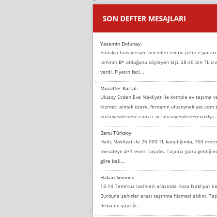
SON DEFTER MESAJLARI
Yasemin Dolunay:
Emlakçı tavsiyesiyle önceden evime gelip eşyaları
isminin B* olduğunu söyleyen kişi, 28-30 bin TL civ
verdi. Fiyatın fazl...
Muzaffer Kartal:
Ulusoy Evden Eve Nakliyat ile komple ev taşıma 
hizmeti almak üzere, firmanın ulusoynaklyat.com.t
ulusoyevdeneve.com.tr ve ulusoyevdenevenaklya..
Banu Türksoy:
Haliç Nakliyat ile 26.000 TL karşılığında, 700 metr
mesafeye 4+1 evimi taşıdık. Taşıma günü geldiği
göre beli...
Hakan Sönmez:
12-14 Temmuz tarihleri arasında Koza Nakliyat il
Burdur’a şehirler arası taşınma hizmeti aldım. T
firma ile yaptığı...