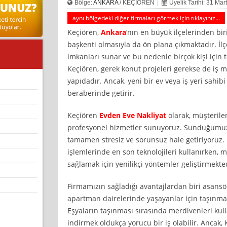
Bölge:
ANKARA
/ KEÇİÖREN
Üyelik Tarihi: 31 Mar
aynı bölgedeki diğer firmaları görmek için tıklayınız...
Keçiören,
Ankara
‘nın en büyük ilçelerinden bi
başkenti olmasıyla da ön plana çıkmaktadır. İl
imkanları sunar ve bu nedenle birçok kişi için t
Keçiören, gerek konut projeleri gerekse de iş m
yapıdadır. Ancak, yeni bir ev veya iş yeri sahi
beraberinde getirir.
Keçiören
Evden Eve Nakliyat
olarak, müşteril
profesyonel hizmetler sunuyoruz. Sunduğumuz 
tamamen stresiz ve sorunsuz hale getiriyoruz.
işlemlerinde en son teknolojileri kullanırken, m
sağlamak için yenilikçi yöntemler geliştirmekte
Firmamızın sağladığı avantajlardan biri asansörl
apartman dairelerinde yaşayanlar için taşınma s
Eşyaların taşınması sırasında merdivenleri ku
indirmek oldukça yorucu bir iş olabilir. Ancak,