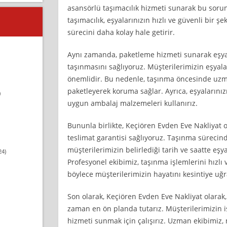
asansörlü taşımacılık hizmeti sunarak bu soru
taşımacılık, eşyalarınızın hızlı ve güvenli bir ş
sürecini daha kolay hale getirir.
Aynı zamanda, paketleme hizmeti sunarak eşyala
taşınmasını sağlıyoruz. Müşterilerimizin eşyal
önemlidir. Bu nedenle, taşınma öncesinde uzman
paketleyerek koruma sağlar. Ayrıca, eşyalarınızı
)
uygun ambalaj malzemeleri kullanırız.
Bununla birlikte, Keçiören Evden Eve Nakliyat 
teslimat garantisi sağlıyoruz. Taşınma süreci
müşterilerimizin belirlediği tarih ve saatte eşyal
24)
Profesyonel ekibimiz, taşınma işlemlerini hızlı v
böylece müşterilerimizin hayatını kesintiye uğ
Son olarak, Keçiören Evden Eve Nakliyat olara
zaman en ön planda tutarız. Müşterilerimizin ist
hizmeti sunmak için çalışırız. Uzman ekibimiz,