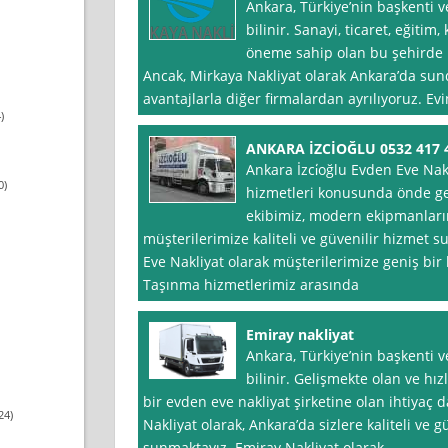
Ankara, Türkiye’nin başkenti ve
bilinir. Sanayi, ticaret, eğiti
öneme sahip olan bu şehirde b
Ancak, Mirkaya Nakliyat olarak Ankara’da su
avantajlarla diğer firmalardan ayrılıyoruz. Ev
)
ANKARA İZCİOĞLU 0532 417 
Ankara İzci̇oğlu Evden Eve Na
0)
hizmetleri konusunda önde gel
ekibimiz, modern ekipmanlarım
müşterilerimize kaliteli ve güvenilir hizmet s
Eve Nakliyat olarak müşterilerimize geniş bir
Taşınma hizmetlerimiz arasında
Emiray nakliyat
Ankara, Türkiye’nin başkenti v
bilinir. Gelişmekte olan ve hı
bir evden eve nakliyat şirketine olan ihtiyaç
24)
Nakliyat olarak, Ankara’da sizlere kaliteli ve g
sunmaktayız. Emiray Nakliyat olarak,