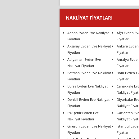
NAKLIYAT FIYATLARI
Adana Evden Eve Nakliyat
Ağrı Evden Ev
Fiyatları
Fiyatları
Aksaray Evden Eve Nakliyat
Ankara Evden 
Fiyatları
Fiyatları
Adıyaman Evden Eve
Antalya Evden
Nakliyat Fiyatları
Fiyatları
Batman Evden Eve Nakliyat
Bolu Evden Ev
Fiyatları
Fiyatları
Bursa Evden Eve Nakliyat
Çanakkale Ev
Fiyatları
Nakliyat Fiyatl
Denizli Evden Eve Nakliyat
Diyarbakır Ev
Fiyatları
Nakliyat Fiyatl
Eskişehir Evden Eve
Gaziantep Ev
Nakliyat Fiyatları
Nakliyat Fiyatl
Giresun Evden Eve Nakliyat
İstanbul Evde
Fiyatları
Fiyatları