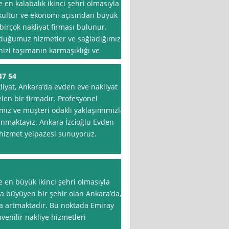
 en kalabalık ikinci şehri olmasıyla
m, kültür ve ekonomi açısından büyük
irçok nakliyat firması bulunur.
nduğumuz hizmetler ve sağladığımız
inizi taşımanın karmaşıklığı ve
47 54
kliyat, Ankara’da evden eve nakliyat
en bir firmadır. Profesyonel
ız ve müşteri odaklı yaklaşımımızla
unmaktayız. Ankara İzci̇oğlu Evden
 hizmet yelpazesi sunuyoruz.
e en büyük ikinci şehri olmasıyla
zla büyüyen bir şehir olan Ankara’da,
 da artmaktadır. Bu noktada Emiray
üvenilir nakliye hizmetleri