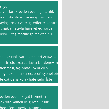
kliye
iye olarak, evden eve taşımacılık
 müşterilerimize en iyi hizmeti
laylaştırmak ve müşterilerimize stres
tmak amacıyla hareket ediyoruz.
sörlü taşımacılık gelmektedir. Bu
en Eve Nakliyat Hizmetleri ANKARA
s için oldukça zorlayıcı bir deneyim
tlenmesi, taşınması, yeni evin
i gereken bu süreç, profesyonel bir
de çok daha kolay hale gelir. İşte
 evden eve nakliyat hizmetleri
 size kaliteli ve güvenilir bir
 hedeflemekteyiz. Taşınmanın