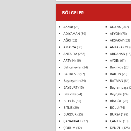
BÖLGELER
Adalar
(25)
ADANA
(207)
ADIYAMAN
(59)
AFYON
(73)
AĞRI
(52)
AKSARAY
(53)
AMASYA
(33)
ANKARA
(793)
ANTALYA
(233)
ARDAHAN
(15
ARTVİN
(19)
AYDIN
(61)
Bahçelievler
(24)
Bakırköy
(25)
BALIKESİR
(97)
BARTIN
(29)
Başakşehir
(24)
BATMAN
(64)
BAYBURT
(15)
Bayrampaşa
(
Beşiktaş
(24)
Beyoğlu
(24)
BİLECİK
(35)
BİNGÖL
(26)
BİTLİS
(29)
BOLU
(74)
BURDUR
(25)
BURSA
(199)
ÇANAKKALE
(37)
ÇANKIRI
(19)
ÇORUM
(32)
DENİZLİ
(125)