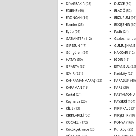
DİYARBAKIR
(95)
DÜZCE
(39)
EDİRNE
(49)
ELAZIĞ
(52)
ERZİNCAN
(14)
ERZURUM
(91
Esenler
(25)
ESKİŞEHİR
(60
Eyüp
(26)
Fatih
(24)
GAZİANTEP
(112)
Gaziosmanpa
GİRESUN
(47)
GÜMÜŞHANE
Güngören
(24)
HAKKARİ
(12)
HATAY
(50)
IĞDIR
(43)
ISPARTA
(82)
İSTANBUL
(3.5
İZMİR
(551)
Kadıköy
(25)
KAHRAMANMARAŞ
(33)
KARABÜK
(40)
KARAMAN
(19)
KARS
(39)
Kartal
(24)
KASTAMONU
Kaynarca
(25)
KAYSERİ
(164)
KİLİS
(13)
KIRIKKALE
(31
KIRKLARELİ
(36)
KIRŞEHİR
(19)
KOCAELİ
(172)
KONYA
(168)
Küçükçekmece
(26)
Kurtköy
(25)