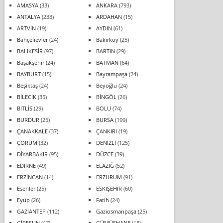
AMASYA
(33)
ANKARA
(793)
ANTALYA
(233)
ARDAHAN
(15)
ARTVİN
(19)
AYDIN
(61)
Bahçelievler
(24)
Bakırköy
(25)
BALIKESİR
(97)
BARTIN
(29)
Başakşehir
(24)
BATMAN
(64)
BAYBURT
(15)
Bayrampaşa
(24)
Beşiktaş
(24)
Beyoğlu
(24)
BİLECİK
(35)
BİNGÖL
(26)
BİTLİS
(29)
BOLU
(74)
BURDUR
(25)
BURSA
(199)
ÇANAKKALE
(37)
ÇANKIRI
(19)
ÇORUM
(32)
DENİZLİ
(125)
DİYARBAKIR
(95)
DÜZCE
(39)
EDİRNE
(49)
ELAZIĞ
(52)
ERZİNCAN
(14)
ERZURUM
(91)
Esenler
(25)
ESKİŞEHİR
(60)
Eyüp
(26)
Fatih
(24)
GAZİANTEP
(112)
Gaziosmanpaşa
(25)
GİRESUN
(47)
GÜMÜŞHANE
(18)