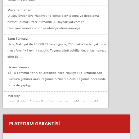
Muzaffer Kartal:
Ulusoy Evden Eve Nakliyat ile komple ev taşıma ve depolama
hizmeti almak üzere, firmanın ulusoynaklyat.com.tr,
ulusoyevdeneve.com.tr ve ulusoyevdenevenaklya...
Banu Türksoy:
Haliç Nakliyat ile 26.000 TL karşılığında, 700 metre kadar yakın bir
mesafeye 4+1 evimi taşıdık. Taşıma günü geldiğinde, anlaşmamıza
göre beli...
Hakan Sönmez:
12-14 Temmuz tarihleri arasında Koza Nakliyat ile Erzurum’dan
Burdur’a şehirler arası taşınma hizmeti aldım. Taşınma öncesinde
firma ile yaptığı...
Mel Alty:
İnova Nakliyat Ankara ile anlaşıldı eşyayı taşıdılar parayı aldılar.
Salon duvarına bir baktım birisi boydan alüminyum renkli bantı
yapıştırm...
PLATFORM GARANTİSİ
Murat:
Merhaba, bu firmayı bir arkadaş tavsiyesi üzerine tercih ettim,
hiçbir sıkıntı yaşanmayacağını ve kendilerinin çok titiz