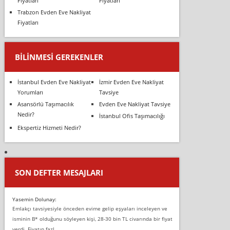
Fiyatları
Fiyatları
Trabzon Evden Eve Nakliyat
Fiyatları
BILINMESI GEREKENLER
İstanbul Evden Eve Nakliyat
İzmir Evden Eve Nakliyat
Yorumları
Tavsiye
Asansörlü Taşımacılık
Evden Eve Nakliyat Tavsiye
Nedir?
İstanbul Ofis Taşımacılığı
Ekspertiz Hizmeti Nedir?
SON DEFTER MESAJLARI
Yasemin Dolunay:
Emlakçı tavsiyesiyle önceden evime gelip eşyaları inceleyen ve
isminin B* olduğunu söyleyen kişi, 28-30 bin TL civarında bir fiyat
verdi. Fiyatın fazl...