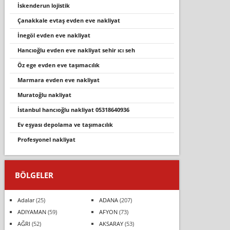
i̇skenderun lojistik
çanakkale evtaş evden eve nakliyat
i̇negöl evden eve nakliyat
hancioğlu evden eve nakli̇yat sehi̇r ici seh
öz ege evden eve taşımacılık
marmara evden eve nakliyat
muratoğlu nakliyat
i̇stanbul hancioğlu nakli̇yat 05318640936
ev eşyasi depolama ve taşimacilik
profesyonel nakli̇yat
BÖLGELER
Adalar
(25)
ADANA
(207)
ADIYAMAN
(59)
AFYON
(73)
AĞRI
(52)
AKSARAY
(53)