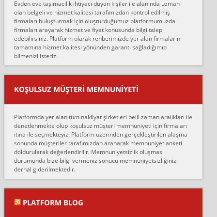
Evden eve taşımacılık ihtiyacı duyan kişiler ile alanında uzman
çalıştıklarını, müş...
olan belgeli ve hizmet kalitesi tarafımızdan kontrol edilmiş
firmaları buluşturmak için oluşturduğumuz platformumuzda
Ahmet:
firmaları arayarak hizmet ve fiyat konusunda bilgi talep
Lüleburgaz güngünes evden eve naklyat eşyalarımı taşımak için
edebilirsiniz. Platform olarak rehberimizde yer alan firmaların
anlaştık sabah eve geldiklerinde de eşyalarımı düzgün şekilde
tamamına hizmet kalitesi yönünden garanti sağladığımızı
sarcaz demelerine r...
bilmenizi isteriz.
mehmet güldü:
Ankara ALİCANLAR NAKLİYAT Tutarsız ve ticari ahlak problemleri
var verdikleri fiyat teklifini arttırdılar. Sonrasında taşıma gününde
KOŞULSUZ MÜŞTERI MEMNUNIYETI
oldukça tutarsı...
Erol:
Platformda yer alan tüm nakliyat şirketleri belli zaman aralıkları ile
Ankara Alicanlar naklyat tel 5465524025. 2600 TL'ye ankaradan
denetlenmekte olup koşulsuz müşteri memnuniyeti için firmaları
Konya ya Alicanlar naklyat la anlaştık bu şahıs evin taşınacağı gün
itina ile seçmekteyiz. Platform üzerinden gerçekleştirilen alaşma
fiyatın mazoto gele...
sonunda müşteriler tarafımızdan aranarak memnuniyet anketi
doldurularak değerlendirilir. Memnuniyetsizlik oluşması
Fatih kokmese:
durumunda bize bilgi vermeniz sonucu memnuniyetsizliğiniz
Diyarbakır dan eşyamı getirtmek için anlaştım sözleşme yaptım.
derhal giderilmektedir.
Son anda fiyat artırdılar.. mecburiyetten tasittim.. bu kişiler ağrılı
Ankara merk...
Ali:
PLATFORM BLOG
İzmir de evim naklyat diye bir firmaya ev taşıttık, çok pişman