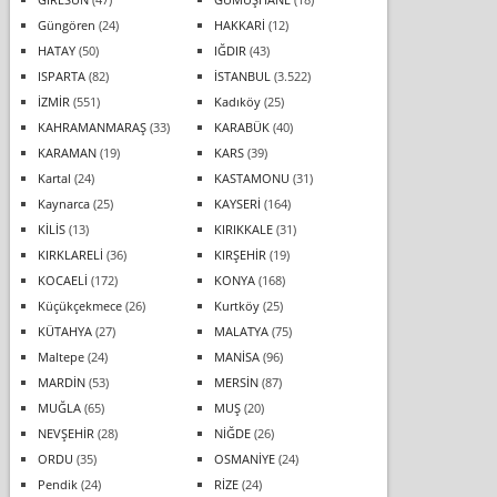
Güngören
(24)
HAKKARİ
(12)
HATAY
(50)
IĞDIR
(43)
ISPARTA
(82)
İSTANBUL
(3.522)
İZMİR
(551)
Kadıköy
(25)
KAHRAMANMARAŞ
(33)
KARABÜK
(40)
KARAMAN
(19)
KARS
(39)
Kartal
(24)
KASTAMONU
(31)
Kaynarca
(25)
KAYSERİ
(164)
KİLİS
(13)
KIRIKKALE
(31)
KIRKLARELİ
(36)
KIRŞEHİR
(19)
KOCAELİ
(172)
KONYA
(168)
Küçükçekmece
(26)
Kurtköy
(25)
KÜTAHYA
(27)
MALATYA
(75)
Maltepe
(24)
MANİSA
(96)
MARDİN
(53)
MERSİN
(87)
MUĞLA
(65)
MUŞ
(20)
NEVŞEHİR
(28)
NİĞDE
(26)
ORDU
(35)
OSMANİYE
(24)
Pendik
(24)
RİZE
(24)