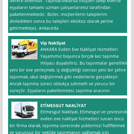
derece önemldir. Taşımacılıklarda müşteri talep ederse
eşyaların tamamı uzman çalışanlarımız tarafından
paketlenmektedir. Bizler, müşterilerin taleplerini
dinledikten sonra bu talepleri eksiksiz olarak yerine
getirmekteyiz. Ankara’da
Vip Nakliyat
ANKARA Evden Eve Nakliyat Hizmetleri
Yaşamımız boyunca birçok kez taşınma
ihtiyacı duyabiliriz. Bu taşınmalar genellikle
yeni bir eve yerleşmek, iş değişikliği sonrası yeni bir şehre
taşınmak, okul değiştirmek gibi nedenlerle gerçekleşir.
Ancak taşınma süreci oldukça zahmetli ve yorucu bir
süreçtir. Eşyaların paketlenmesi, taşınma aracının
ETİMESGUT NAKLİYAT
Etimesgut Nakliyat, Etimesgut ve çevresinde
evden eve nakliyat hizmetleri sunan öncü
bir firma olarak, taşınma sürecinde yüklerinizi hafifletmek
ve sorunsuz bir şekilde taşınmanızı sağlamak için