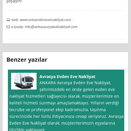
yaşayın!
web: www.unluevdenevenakliyat.com
e-posta:
info@ankaraozyakutnakliyat.com
Benzer yazılar
Avrasya Evden Eve Nakliyat
ANKARA Avrasya Evden Eve Nakliyat,
şehrimizdeki en önde gelen evden eve
nakliyat hizmetleri sağlayıcısı olarak, müşterilerimize en
kaliteli hizmeti sunmayı amaçlamaktayız. Yılların verdiği
tecrübe ve profesyonel ekip kadromuzla, taşınma
sürecinizde her türlü ihtiyacınıza cevap veriyoruz. Avrasya
Evden Eve Nakliyat olarak, müşterilerimizin eşyalarına
titizlikle yaklaşıyor