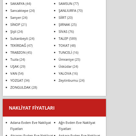
SAKARYA
(44)
SAMSUN
(77)
Sancaktepe
(24)
ŞANLIURFA
(70)
Sarıyer
(24)
SİİRT
(20)
SİNOP
(21)
ŞIRNAK
(25)
Şişli
(24)
SİVAS
(76)
Sultanbeyli
(24)
TALEP
(589)
TEKİRDAĞ
(47)
TOKAT
(48)
TRABZON
(45)
TUNCELİ
(16)
Tuzla
(24)
Ümraniye
(25)
UŞAK
(29)
Üsküdar
(24)
VAN
(54)
YALOVA
(16)
YOZGAT
(34)
Zeytinburnu
(24)
ZONGULDAK
(28)
NAKLIYAT FIYATLARI
Adana Evden Eve Nakliyat
Ağrı Evden Eve Nakliyat
Fiyatları
Fiyatları
Aksaray Evden Eve Nakliyat
Ankara Evden Eve Nakliyat