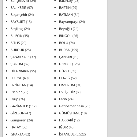
Bahçelievler
(24)
Bakırköy
(25)
BALIKESİR
(97)
BARTIN
(29)
Başakşehir
(24)
BATMAN
(64)
BAYBURT
(15)
Bayrampaşa
(24)
Beşiktaş
(24)
Beyoğlu
(24)
BİLECİK
(35)
BİNGÖL
(26)
BİTLİS
(29)
BOLU
(74)
BURDUR
(25)
BURSA
(199)
ÇANAKKALE
(37)
ÇANKIRI
(19)
ÇORUM
(32)
DENİZLİ
(125)
DİYARBAKIR
(95)
DÜZCE
(39)
EDİRNE
(49)
ELAZIĞ
(52)
ERZİNCAN
(14)
ERZURUM
(91)
Esenler
(25)
ESKİŞEHİR
(60)
Eyüp
(26)
Fatih
(24)
GAZİANTEP
(112)
Gaziosmanpaşa
(25)
GİRESUN
(47)
GÜMÜŞHANE
(18)
Güngören
(24)
HAKKARİ
(12)
HATAY
(50)
IĞDIR
(43)
ISPARTA
(82)
İSTANBUL
(3.522)