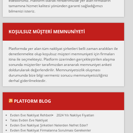
edebilirsiniz. Platform olarak rehberimizde yer alan firmaların
anlaştık sabah eve geldiklerinde de eşyalarımı düzgün şekilde
tamamına hizmet kalitesi yönünden garanti sağladığımızı
sarcaz demelerine r...
bilmenizi isteriz.
mehmet güldü:
Ankara ALİCANLAR NAKLİYAT Tutarsız ve ticari ahlak problemleri
var verdikleri fiyat teklifini arttırdılar. Sonrasında taşıma gününde
KOŞULSUZ MÜŞTERI MEMNUNIYETI
oldukça tutarsı...
Erol:
Platformda yer alan tüm nakliyat şirketleri belli zaman aralıkları ile
Ankara Alicanlar naklyat tel 5465524025. 2600 TL'ye ankaradan
denetlenmekte olup koşulsuz müşteri memnuniyeti için firmaları
Konya ya Alicanlar naklyat la anlaştık bu şahıs evin taşınacağı gün
itina ile seçmekteyiz. Platform üzerinden gerçekleştirilen alaşma
fiyatın mazoto gele...
sonunda müşteriler tarafımızdan aranarak memnuniyet anketi
doldurularak değerlendirilir. Memnuniyetsizlik oluşması
Fatih kokmese:
durumunda bize bilgi vermeniz sonucu memnuniyetsizliğiniz
Diyarbakır dan eşyamı getirtmek için anlaştım sözleşme yaptım.
derhal giderilmektedir.
Son anda fiyat artırdılar.. mecburiyetten tasittim.. bu kişiler ağrılı
Ankara merk...
Ali:
PLATFORM BLOG
İzmir de evim naklyat diye bir firmaya ev taşıttık, çok pişman
olduk. Asansörlü dediler sonra uraya asansör kurulmaz dediler
Evden Eve Nakliyat Rehberi
2024 Yılı Nakliye Fiyatları
fark istediler. ortada asa...
Talas Evden Eve Nakliyat
Evden Eve Nakliyat Şirketleri Nelerden Nefret Eder?
Nimet:
Evden Eve Nakliyat Firmalarına Sorulması Gerekenler
Ben 2021 Ağustos ilk haftası Evimi taşıdım yani İstanbul'un bir