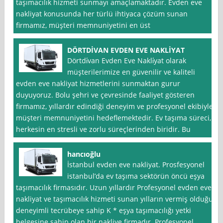
taşımacılık hizmeti sunmayı amaçlamaktadır. Evden eve
nakliyat konusunda her türlü ihtiyaca çözüm sunan
firmamız, müşteri memnuniyetini en üst
DÖRTDİVAN EVDEN EVE NAKLİYAT
Dörtdi̇van Evden Eve Nakli̇yat olarak
müşterilerimize en güvenilir ve kaliteli
evden eve nakliyat hizmetlerini sunmaktan gurur
duyuyoruz. Bolu şehri ve çevresinde faaliyet gösteren
firmamız, yıllardır edindiği deneyim ve profesyonel ekibiyle
müşteri memnuniyetini hedeflemektedir. Ev taşıma süreci,
herkesin en stresli ve zorlu süreçlerinden biridir. Bu
hancıoğlu
İstanbul evden eve nakliyat. Prosfesyonel
istanbul’da ev taşıma sektörün öncü eşya
taşımacılık firmasıdır. Uzun yıllardır Profesyonel evden eve
nakliyat ve taşımacılık hizmeti sunan yılların vermiş olduğu
deneyimli tecrübeye sahip K * eşya taşımacılığı yetki
belgesine sahip olan bir nakliye firmadır. Profesyonel