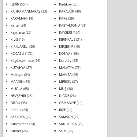
İZMİR
(551)
Kadıköy
(25)
KAHRAMANMARAŞ
(33)
KARABÜK
(40)
KARAMAN
(19)
KARS
(39)
Kartal
(24)
KASTAMONU
(31)
Kaynarca
(25)
KAYSERİ
(164)
KİLİS
(13)
KIRIKKALE
(31)
KIRKLARELİ
(36)
KIRŞEHİR
(19)
KOCAELİ
(172)
KONYA
(168)
Küçükçekmece
(26)
Kurtköy
(25)
KÜTAHYA
(27)
MALATYA
(75)
Maltepe
(24)
MANİSA
(96)
MARDİN
(53)
MERSİN
(87)
MUĞLA
(65)
MUŞ
(20)
NEVŞEHİR
(28)
NİĞDE
(26)
ORDU
(35)
OSMANİYE
(24)
Pendik
(24)
RİZE
(24)
SAKARYA
(44)
SAMSUN
(77)
Sancaktepe
(24)
ŞANLIURFA
(70)
Sarıyer
(24)
SİİRT
(20)