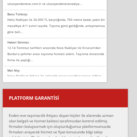
ulusoyevdeneve.com.tr ve ulusoyevdenevenaklya...
Banu Türksoy:
Haliç Nakliyat ile 26.000 TL karşılığında, 700 metre kadar yakın bir
mesafeye 4+1 evimi taşıdık. Taşıma günü geldiğinde, anlaşmamıza
göre beli...
Hakan Sönmez:
12-14 Temmuz tarihleri arasında Koza Nakliyat ile Erzurum’dan
Burdur’a şehirler arası taşınma hizmeti aldım. Taşınma öncesinde
firma ile yaptığı...
Mel Alty:
İnova Nakliyat Ankara ile anlaşıldı eşyayı taşıdılar parayı aldılar.
Salon duvarına bir baktım birisi boydan alüminyum renkli bantı
yapıştırm...
PLATFORM GARANTİSİ
Murat:
Merhaba, bu firmayı bir arkadaş tavsiyesi üzerine tercih ettim,
hiçbir sıkıntı yaşanmayacağını ve kendilerinin çok titiz
Evden eve taşımacılık ihtiyacı duyan kişiler ile alanında uzman
çalıştıklarını, müş...
olan belgeli ve hizmet kalitesi tarafımızdan kontrol edilmiş
firmaları buluşturmak için oluşturduğumuz platformumuzda
Ahmet:
firmaları arayarak hizmet ve fiyat konusunda bilgi talep
Lüleburgaz güngünes evden eve naklyat eşyalarımı taşımak için