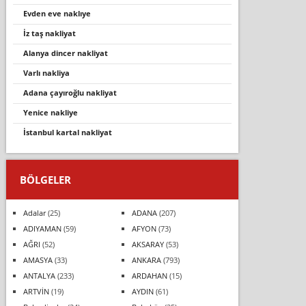
evden eve naklıye
i̇z taş nakli̇yat
alanya dincer nakliyat
varli nakli̇ya
adana çayıroğlu nakliyat
yeni̇ce nakli̇ye
i̇stanbul kartal nakliyat
BÖLGELER
Adalar
(25)
ADANA
(207)
ADIYAMAN
(59)
AFYON
(73)
AĞRI
(52)
AKSARAY
(53)
AMASYA
(33)
ANKARA
(793)
ANTALYA
(233)
ARDAHAN
(15)
ARTVİN
(19)
AYDIN
(61)