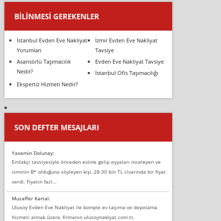
BILINMESI GEREKENLER
İstanbul Evden Eve Nakliyat
İzmir Evden Eve Nakliyat
Yorumları
Tavsiye
Asansörlü Taşımacılık
Evden Eve Nakliyat Tavsiye
Nedir?
İstanbul Ofis Taşımacılığı
Ekspertiz Hizmeti Nedir?
SON DEFTER MESAJLARI
Yasemin Dolunay:
Emlakçı tavsiyesiyle önceden evime gelip eşyaları inceleyen ve
isminin B* olduğunu söyleyen kişi, 28-30 bin TL civarında bir fiyat
verdi. Fiyatın fazl...
Muzaffer Kartal:
Ulusoy Evden Eve Nakliyat ile komple ev taşıma ve depolama
hizmeti almak üzere, firmanın ulusoynaklyat.com.tr,