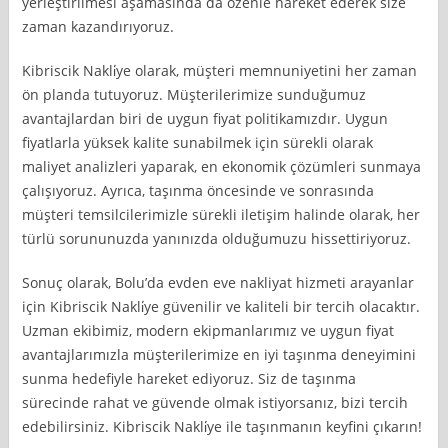
yerleştirilmesi aşamasında da özenle hareket ederek size
zaman kazandırıyoruz.
Kibriscik Nakli̇ye olarak, müşteri memnuniyetini her zaman
ön planda tutuyoruz. Müşterilerimize sunduğumuz
avantajlardan biri de uygun fiyat politikamızdır. Uygun
fiyatlarla yüksek kalite sunabilmek için sürekli olarak
maliyet analizleri yaparak, en ekonomik çözümleri sunmaya
çalışıyoruz. Ayrıca, taşınma öncesinde ve sonrasında
müşteri temsilcilerimizle sürekli iletişim halinde olarak, her
türlü sorununuzda yanınızda olduğumuzu hissettiriyoruz.
Sonuç olarak, Bolu’da evden eve nakliyat hizmeti arayanlar
için Kibriscik Nakli̇ye güvenilir ve kaliteli bir tercih olacaktır.
Uzman ekibimiz, modern ekipmanlarımız ve uygun fiyat
avantajlarımızla müşterilerimize en iyi taşınma deneyimini
sunma hedefiyle hareket ediyoruz. Siz de taşınma
sürecinde rahat ve güvende olmak istiyorsanız, bizi tercih
edebilirsiniz. Kibriscik Nakli̇ye ile taşınmanın keyfini çıkarın!