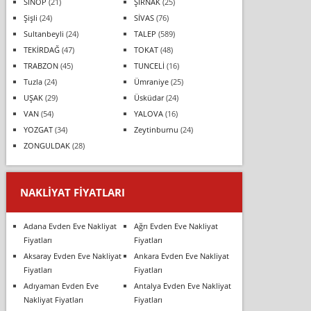
SİNOP
(21)
ŞIRNAK
(25)
Şişli
(24)
SİVAS
(76)
Sultanbeyli
(24)
TALEP
(589)
TEKİRDAĞ
(47)
TOKAT
(48)
TRABZON
(45)
TUNCELİ
(16)
Tuzla
(24)
Ümraniye
(25)
UŞAK
(29)
Üsküdar
(24)
VAN
(54)
YALOVA
(16)
YOZGAT
(34)
Zeytinburnu
(24)
ZONGULDAK
(28)
NAKLIYAT FIYATLARI
Adana Evden Eve Nakliyat
Ağrı Evden Eve Nakliyat
Fiyatları
Fiyatları
Aksaray Evden Eve Nakliyat
Ankara Evden Eve Nakliyat
Fiyatları
Fiyatları
Adıyaman Evden Eve
Antalya Evden Eve Nakliyat
Nakliyat Fiyatları
Fiyatları