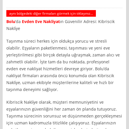
aynı bölgedeki diğer firmaları görmek için tıklayınız...
Bolu
‘da
Evden Eve Nakliyat
ın Güvenilir Adresi: Kibriscik
Nakli̇ye
Taşınma süreci herkes için oldukça yorucu ve stresli
olabilir. Eşyaların paketlenmesi, taşınması ve yeni eve
yerleştirilmesi gibi birçok detayla uğraşmak, zaman alıcı ve
zahmetli olabilir. İşte tam da bu noktada, profesyonel
evden eve nakliyat hizmetleri devreye giriyor. Bolu’da
nakliyat firmaları arasında öncü konumda olan Kibriscik
Nakli̇ye, uzman ekibiyle müşterilerine kaliteli ve hızlı bir
taşınma deneyimi sağlıyor.
Kibriscik Nakli̇ye olarak, müşteri memnuniyetini ve
eşyalarınızın güvenliğini her zaman ön planda tutuyoruz.
Taşınma sürecinin sorunsuz ve düşünmeden gerçekleşmesi
için uzman kadromuzla titizlikle çalışıyoruz. Eşyalarınızın