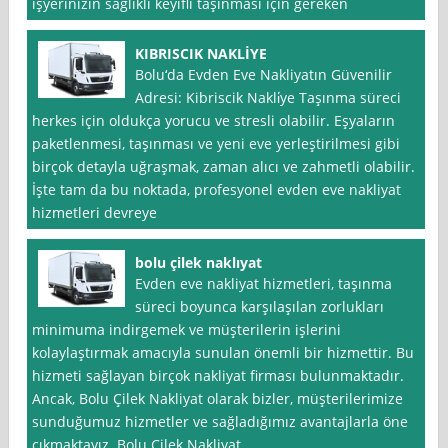
işyerinizin sağlıklı keyifli taşınması için gereken
KIBRISCIK NAKLİYE
Bolu‘da Evden Eve Nakliyatın Güvenilir
Adresi: Kibriscik Nakli̇ye Taşınma süreci
herkes için oldukça yorucu ve stresli olabilir. Eşyaların
paketlenmesi, taşınması ve yeni eve yerleştirilmesi gibi
birçok detayla uğraşmak, zaman alıcı ve zahmetli olabilir.
İşte tam da bu noktada, profesyonel evden eve nakliyat
hizmetleri devreye
bolu çilek naklıyat
Evden eve nakliyat hizmetleri, taşınma
süreci boyunca karşılaşılan zorlukları
minimuma indirgemek ve müşterilerin işlerini
kolaylaştırmak amacıyla sunulan önemli bir hizmettir. Bu
hizmeti sağlayan birçok nakliyat firması bulunmaktadır.
Ancak, Bolu Çilek Nakliyat olarak bizler, müşterilerimize
sunduğumuz hizmetler ve sağladığımız avantajlarla öne
çıkmaktayız. Bolu Çilek Nakliyat,