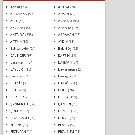
Adalar
(25)
ADANA
(207)
ADIYAMAN
(59)
AFYON
(73)
AĞRI
(52)
AKSARAY
(53)
AMASYA
(33)
ANKARA
(793)
ANTALYA
(233)
ARDAHAN
(15)
ARTVİN
(19)
AYDIN
(61)
Bahçelievler
(24)
Bakırköy
(25)
BALIKESİR
(97)
BARTIN
(29)
Başakşehir
(24)
BATMAN
(64)
BAYBURT
(15)
Bayrampaşa
(24)
Beşiktaş
(24)
Beyoğlu
(24)
BİLECİK
(35)
BİNGÖL
(26)
BİTLİS
(29)
BOLU
(74)
BURDUR
(25)
BURSA
(199)
ÇANAKKALE
(37)
ÇANKIRI
(19)
ÇORUM
(32)
DENİZLİ
(125)
DİYARBAKIR
(95)
DÜZCE
(39)
EDİRNE
(49)
ELAZIĞ
(52)
ERZİNCAN
(14)
ERZURUM
(91)