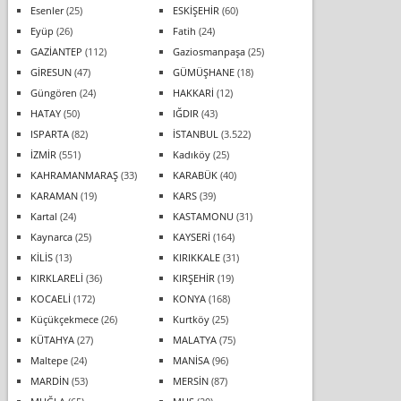
Esenler
(25)
ESKİŞEHİR
(60)
Eyüp
(26)
Fatih
(24)
GAZİANTEP
(112)
Gaziosmanpaşa
(25)
GİRESUN
(47)
GÜMÜŞHANE
(18)
Güngören
(24)
HAKKARİ
(12)
HATAY
(50)
IĞDIR
(43)
ISPARTA
(82)
İSTANBUL
(3.522)
İZMİR
(551)
Kadıköy
(25)
KAHRAMANMARAŞ
(33)
KARABÜK
(40)
KARAMAN
(19)
KARS
(39)
Kartal
(24)
KASTAMONU
(31)
Kaynarca
(25)
KAYSERİ
(164)
KİLİS
(13)
KIRIKKALE
(31)
KIRKLARELİ
(36)
KIRŞEHİR
(19)
KOCAELİ
(172)
KONYA
(168)
Küçükçekmece
(26)
Kurtköy
(25)
KÜTAHYA
(27)
MALATYA
(75)
Maltepe
(24)
MANİSA
(96)
MARDİN
(53)
MERSİN
(87)