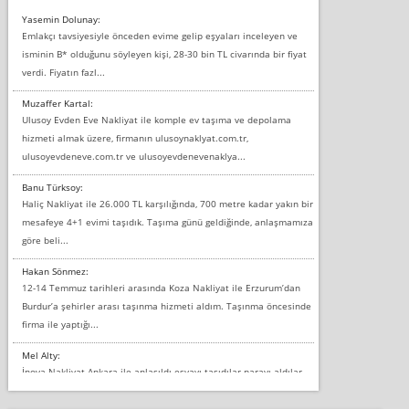
Yasemin Dolunay:
Emlakçı tavsiyesiyle önceden evime gelip eşyaları inceleyen ve
isminin B* olduğunu söyleyen kişi, 28-30 bin TL civarında bir fiyat
verdi. Fiyatın fazl...
Muzaffer Kartal:
Ulusoy Evden Eve Nakliyat ile komple ev taşıma ve depolama
hizmeti almak üzere, firmanın ulusoynaklyat.com.tr,
ulusoyevdeneve.com.tr ve ulusoyevdenevenaklya...
Banu Türksoy:
Haliç Nakliyat ile 26.000 TL karşılığında, 700 metre kadar yakın bir
mesafeye 4+1 evimi taşıdık. Taşıma günü geldiğinde, anlaşmamıza
göre beli...
Hakan Sönmez:
12-14 Temmuz tarihleri arasında Koza Nakliyat ile Erzurum’dan
Burdur’a şehirler arası taşınma hizmeti aldım. Taşınma öncesinde
firma ile yaptığı...
Mel Alty:
İnova Nakliyat Ankara ile anlaşıldı eşyayı taşıdılar parayı aldılar.
Salon duvarına bir baktım birisi boydan alüminyum renkli bantı
yapıştırm...