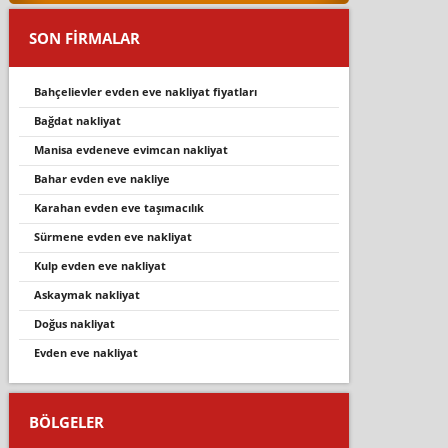
SON FİRMALAR
bahçelievler evden eve nakliyat fiyatları
bağdat nakli̇yat
manisa evdeneve evimcan nakliyat
bahar evden eve nakliye
karahan evden eve taşımacılık
sürmene evden eve nakli̇yat
kulp evden eve nakli̇yat
askaymak nakliyat
doğus nakli̇yat
evden eve nakliyat
BÖLGELER