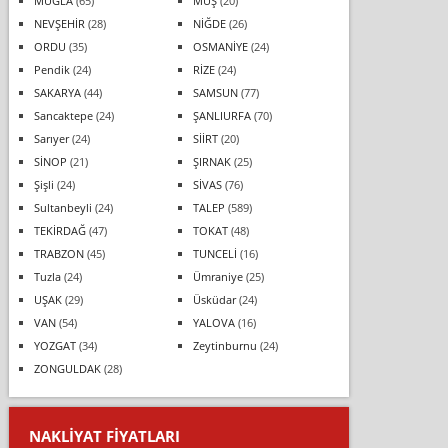
MUĞLA
(65)
MUŞ
(20)
NEVŞEHİR
(28)
NİĞDE
(26)
ORDU
(35)
OSMANİYE
(24)
Pendik
(24)
RİZE
(24)
SAKARYA
(44)
SAMSUN
(77)
Sancaktepe
(24)
ŞANLIURFA
(70)
Sarıyer
(24)
SİİRT
(20)
SİNOP
(21)
ŞIRNAK
(25)
Şişli
(24)
SİVAS
(76)
Sultanbeyli
(24)
TALEP
(589)
TEKİRDAĞ
(47)
TOKAT
(48)
TRABZON
(45)
TUNCELİ
(16)
Tuzla
(24)
Ümraniye
(25)
UŞAK
(29)
Üsküdar
(24)
VAN
(54)
YALOVA
(16)
YOZGAT
(34)
Zeytinburnu
(24)
ZONGULDAK
(28)
NAKLIYAT FIYATLARI