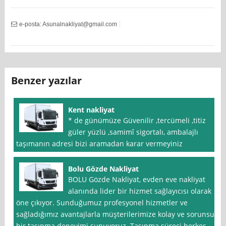
e-posta:
Asunalnakliyat@gmail.com
Benzer yazılar
Kent nakliyat
* de günümüze Güvenilir ,tercümeli ,titiz
güler yüzlü ,samimî sigortalı, ambalajlı
taşımanın adresi bizi aramadan karar vermeyiniz
Bolu Gözde Nakliyat
BOLU Gözde Nakliyat, evden eve nakliyat
alanında lider bir hizmet sağlayıcısı olarak
öne çıkıyor. Sunduğumuz profesyonel hizmetler ve
sağladığımız avantajlarla müşterilerimize kolay ve sorunsuz
bir taşınma deneyimi sunuyoruz. Taşınma süreci herkes