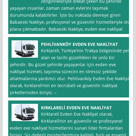
zenginlikleriyle dikkat çeken bu şehirde
yaşayan insanlar, zaman zaman evlerini taşımak
durumunda kalabilirler. İşte bu noktada devreye giren
Babaeski Nakliye, profesyonel ve güvenilir hizmetleriyle ön
plana çıkmaktadır. Babaeski Nakliye, evden eve nakliyat
PEHLİVANKÖY EVDEN EVE NAKLİYAT
Kırklareli, Türkiye’nin Trakya bölgesinde yer
alan ve tarihi güzellikleri ile ünlü bir
şehirdir. Bu güzel şehirde yaşayanlar için evden eve
nakliyat hizmeti, taşınma sürecini en stressiz şekilde
atlatmalarına yardımcı olur. Pehlivanköy Evden Eve Nakliyat
olarak, Kırklareli’nin en tecrübeli ve güvenilir nakliyat
şirketlerinden biriyiz. –
KIRKLARELİ EVDEN EVE NAKLİYAT
Kirklareli̇ Evden Eve Nakli̇yat olarak,
Kirklareli̇’nin en güvenilir ve profesyonel
evden eve nakliyat hizmetlerini sunan lider firmalardan
biriyiz. Siz değerli müşterilerimize kaliteli, hızlı ve güvenli