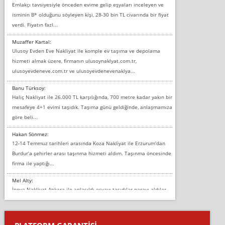
Emlakçı tavsiyesiyle önceden evime gelip eşyaları inceleyen ve
isminin B* olduğunu söyleyen kişi, 28-30 bin TL civarında bir fiyat
verdi. Fiyatın fazl...
Muzaffer Kartal:
Ulusoy Evden Eve Nakliyat ile komple ev taşıma ve depolama
hizmeti almak üzere, firmanın ulusoynaklyat.com.tr,
ulusoyevdeneve.com.tr ve ulusoyevdenevenaklya...
Banu Türksoy:
Haliç Nakliyat ile 26.000 TL karşılığında, 700 metre kadar yakın bir
mesafeye 4+1 evimi taşıdık. Taşıma günü geldiğinde, anlaşmamıza
göre beli...
Hakan Sönmez:
12-14 Temmuz tarihleri arasında Koza Nakliyat ile Erzurum’dan
Burdur’a şehirler arası taşınma hizmeti aldım. Taşınma öncesinde
firma ile yaptığı...
Mel Alty:
İnova Nakliyat Ankara ile anlaşıldı eşyayı taşıdılar parayı aldılar.
Salon duvarına bir baktım birisi boydan alüminyum renkli bantı
yapıştırm...