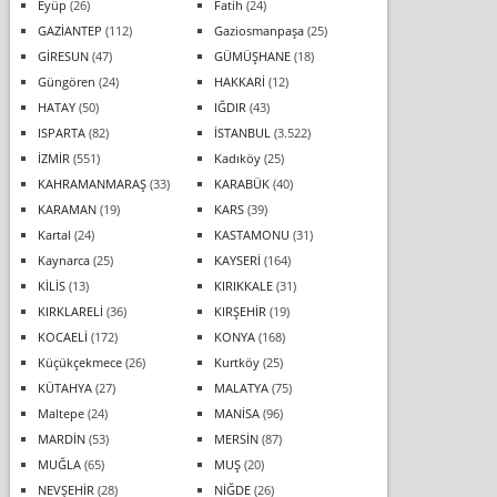
Eyüp
(26)
Fatih
(24)
GAZİANTEP
(112)
Gaziosmanpaşa
(25)
GİRESUN
(47)
GÜMÜŞHANE
(18)
Güngören
(24)
HAKKARİ
(12)
HATAY
(50)
IĞDIR
(43)
ISPARTA
(82)
İSTANBUL
(3.522)
İZMİR
(551)
Kadıköy
(25)
KAHRAMANMARAŞ
(33)
KARABÜK
(40)
KARAMAN
(19)
KARS
(39)
Kartal
(24)
KASTAMONU
(31)
Kaynarca
(25)
KAYSERİ
(164)
KİLİS
(13)
KIRIKKALE
(31)
KIRKLARELİ
(36)
KIRŞEHİR
(19)
KOCAELİ
(172)
KONYA
(168)
Küçükçekmece
(26)
Kurtköy
(25)
KÜTAHYA
(27)
MALATYA
(75)
Maltepe
(24)
MANİSA
(96)
MARDİN
(53)
MERSİN
(87)
MUĞLA
(65)
MUŞ
(20)
NEVŞEHİR
(28)
NİĞDE
(26)