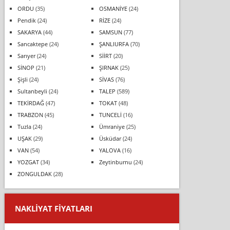
ORDU
(35)
OSMANİYE
(24)
Pendik
(24)
RİZE
(24)
SAKARYA
(44)
SAMSUN
(77)
Sancaktepe
(24)
ŞANLIURFA
(70)
Sarıyer
(24)
SİİRT
(20)
SİNOP
(21)
ŞIRNAK
(25)
Şişli
(24)
SİVAS
(76)
Sultanbeyli
(24)
TALEP
(589)
TEKİRDAĞ
(47)
TOKAT
(48)
TRABZON
(45)
TUNCELİ
(16)
Tuzla
(24)
Ümraniye
(25)
UŞAK
(29)
Üsküdar
(24)
VAN
(54)
YALOVA
(16)
YOZGAT
(34)
Zeytinburnu
(24)
ZONGULDAK
(28)
NAKLIYAT FIYATLARI