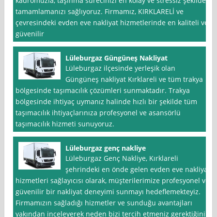
kadromuzla, taşınma sürecinizi en kolay ve stressiz şekilde
tamamlamanızı sağlıyoruz. Firmamız, KIRKLARELİ ve
çevresindeki evden eve nakliyat hizmetlerinde en kaliteli ve
güvenilir
Lüleburgaz Güngüneş Nakliyat
Lüleburgaz ilçesinde yerleşik olan
Güngüneş nakliyat Kırklareli ve tüm trakya
bölgesinde taşımacılık çözümleri sunmaktadır. Trakya
bölgesinde ihtiyaç uymanız halinde hızlı bir şekilde tüm
taşımacılık ihtiyaçlarınıza profesyonel ve asansörlü
taşımacılık hizmeti sunuyoruz.
Lüleburgaz genç nakliye
Lüleburgaz Genç Nakliye, Kırklareli
şehrindeki en önde gelen evden eve nakliyat
hizmetleri sağlayıcısı olarak, müşterilerimize profesyonel ve
güvenilir bir nakliyat deneyimi sunmayı hedeflemekteyiz.
Firmamızın sağladığı hizmetler ve sunduğu avantajları
yakından inceleyerek neden bizi tercih etmeniz gerektiğini