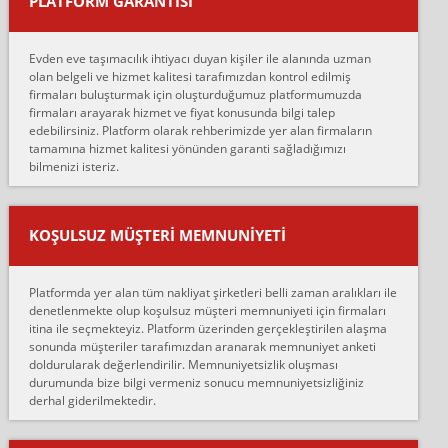
PLATFORM GARANTİSİ
Murat:
Merhaba, bu firmayı bir arkadaş tavsiyesi üzerine tercih ettim,
hiçbir sıkıntı yaşanmayacağını ve kendilerinin çok titiz
Evden eve taşımacılık ihtiyacı duyan kişiler ile alanında uzman
çalıştıklarını, müş...
olan belgeli ve hizmet kalitesi tarafımızdan kontrol edilmiş
firmaları buluşturmak için oluşturduğumuz platformumuzda
Ahmet:
firmaları arayarak hizmet ve fiyat konusunda bilgi talep
Lüleburgaz güngünes evden eve naklyat eşyalarımı taşımak için
edebilirsiniz. Platform olarak rehberimizde yer alan firmaların
anlaştık sabah eve geldiklerinde de eşyalarımı düzgün şekilde
tamamına hizmet kalitesi yönünden garanti sağladığımızı
sarcaz demelerine r...
bilmenizi isteriz.
mehmet güldü:
Ankara ALİCANLAR NAKLİYAT Tutarsız ve ticari ahlak problemleri
var verdikleri fiyat teklifini arttırdılar. Sonrasında taşıma gününde
KOŞULSUZ MÜŞTERI MEMNUNIYETI
oldukça tutarsı...
Erol:
Platformda yer alan tüm nakliyat şirketleri belli zaman aralıkları ile
Ankara Alicanlar naklyat tel 5465524025. 2600 TL'ye ankaradan
denetlenmekte olup koşulsuz müşteri memnuniyeti için firmaları
Konya ya Alicanlar naklyat la anlaştık bu şahıs evin taşınacağı gün
itina ile seçmekteyiz. Platform üzerinden gerçekleştirilen alaşma
fiyatın mazoto gele...
sonunda müşteriler tarafımızdan aranarak memnuniyet anketi
doldurularak değerlendirilir. Memnuniyetsizlik oluşması
Fatih kokmese:
durumunda bize bilgi vermeniz sonucu memnuniyetsizliğiniz
Diyarbakır dan eşyamı getirtmek için anlaştım sözleşme yaptım.
derhal giderilmektedir.
Son anda fiyat artırdılar.. mecburiyetten tasittim.. bu kişiler ağrılı
Ankara merk...