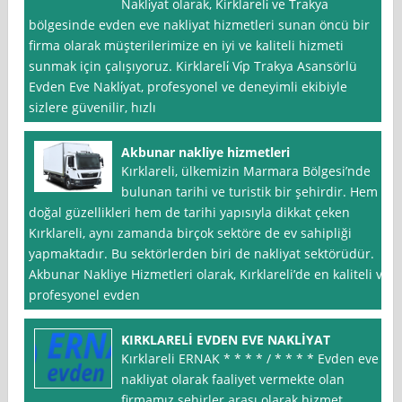
Nakli̇yat olarak, Kirklareli̇ ve Trakya
bölgesinde evden eve nakliyat hizmetleri sunan öncü bir
firma olarak müşterilerimize en iyi ve kaliteli hizmeti
sunmak için çalışıyoruz. Kirklareli̇ Vi̇p Trakya Asansörlü
Evden Eve Nakli̇yat, profesyonel ve deneyimli ekibiyle
sizlere güvenilir, hızlı
Akbunar nakliye hizmetleri
Kırklareli, ülkemizin Marmara Bölgesi’nde
bulunan tarihi ve turistik bir şehirdir. Hem
doğal güzellikleri hem de tarihi yapısıyla dikkat çeken
Kırklareli, aynı zamanda birçok sektöre de ev sahipliği
yapmaktadır. Bu sektörlerden biri de nakliyat sektörüdür.
Akbunar Nakliye Hizmetleri olarak, Kırklareli’de en kaliteli ve
profesyonel evden
KIRKLARELİ EVDEN EVE NAKLİYAT
Kırklareli ERNAK * * * * / * * * * Evden eve
nakliyat olarak faaliyet vermekte olan
firmamız şehirler arası olarak hizmet