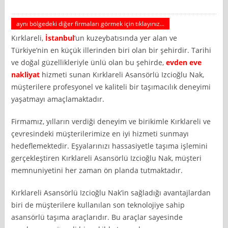
aynı bölgedeki diğer firmaları görmek için tıklayınız...
Kırklareli,
İstanbul
‘un kuzeybatısında yer alan ve
Türkiye’nin en küçük illerinden biri olan bir şehirdir. Tarihi
ve doğal güzellikleriyle ünlü olan bu şehirde,
evden eve
nakliyat
hizmeti sunan Kırklareli Asansörlü Izcioğlu Nak,
müşterilere profesyonel ve kaliteli bir taşımacılık deneyimi
yaşatmayı amaçlamaktadır.
Firmamız, yılların verdiği deneyim ve birikimle Kırklareli ve
çevresindeki müşterilerimize en iyi hizmeti sunmayı
hedeflemektedir. Eşyalarınızı hassasiyetle taşıma işlemini
gerçekleştiren Kırklareli Asansörlü Izcioğlu Nak, müşteri
memnuniyetini her zaman ön planda tutmaktadır.
Kırklareli Asansörlü Izcioğlu Nak’in sağladığı avantajlardan
biri de müşterilere kullanılan son teknolojiye sahip
asansörlü taşıma araçlarıdır. Bu araçlar sayesinde