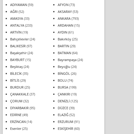
ADIYAMAN
(59)
AFYON
(73)
AĞRI
(52)
AKSARAY
(53)
AMASYA
(33)
ANKARA
(793)
ANTALYA
(233)
ARDAHAN
(15)
ARTVİN
(19)
AYDIN
(61)
Bahçelievler
(24)
Bakırköy
(25)
BALIKESİR
(97)
BARTIN
(29)
Başakşehir
(24)
BATMAN
(64)
BAYBURT
(15)
Bayrampaşa
(24)
Beşiktaş
(24)
Beyoğlu
(24)
BİLECİK
(35)
BİNGÖL
(26)
BİTLİS
(29)
BOLU
(74)
BURDUR
(25)
BURSA
(199)
ÇANAKKALE
(37)
ÇANKIRI
(19)
ÇORUM
(32)
DENİZLİ
(125)
DİYARBAKIR
(95)
DÜZCE
(39)
EDİRNE
(49)
ELAZIĞ
(52)
ERZİNCAN
(14)
ERZURUM
(91)
Esenler
(25)
ESKİŞEHİR
(60)