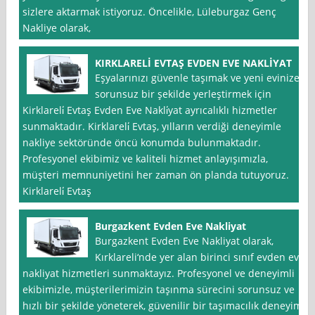
sizlere aktarmak istiyoruz. Öncelikle, Lüleburgaz Genç
Nakliye olarak,
KIRKLARELİ EVTAŞ EVDEN EVE NAKLİYAT
Eşyalarınızı güvenle taşımak ve yeni evinize
sorunsuz bir şekilde yerleştirmek için
Kirklareli̇ Evtaş Evden Eve Nakli̇yat ayrıcalıklı hizmetler
sunmaktadır. Kirklareli̇ Evtaş, yılların verdiği deneyimle
nakliye sektöründe öncü konumda bulunmaktadır.
Profesyonel ekibimiz ve kaliteli hizmet anlayışımızla,
müşteri memnuniyetini her zaman ön planda tutuyoruz.
Kirklareli̇ Evtaş
Burgazkent Evden Eve Nakliyat
Burgazkent Evden Eve Nakliyat olarak,
Kırklareli‘nde yer alan birinci sınıf evden eve
nakliyat hizmetleri sunmaktayız. Profesyonel ve deneyimli
ekibimizle, müşterilerimizin taşınma sürecini sorunsuz ve
hızlı bir şekilde yöneterek, güvenilir bir taşımacılık deneyimi