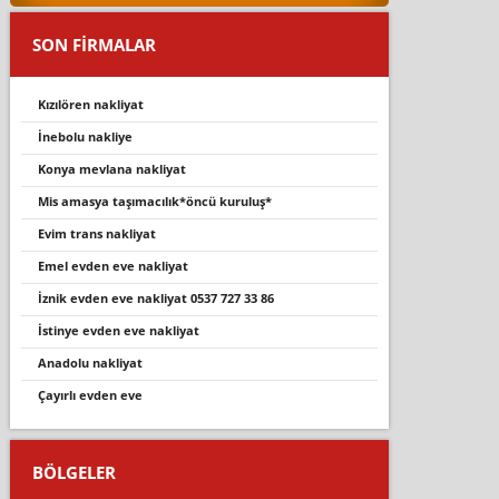
SON FİRMALAR
kizilören nakli̇yat
i̇nebolu nakli̇ye
konya mevlana nakliyat
mi̇s amasya taşimacilik*öncü kuruluş*
evi̇m trans nakli̇yat
emel evden eve nakliyat
i̇zni̇k evden eve nakli̇yat 0537 727 33 86
i̇stinye evden eve nakliyat
anadolu nakliyat
çayirli evden eve
BÖLGELER