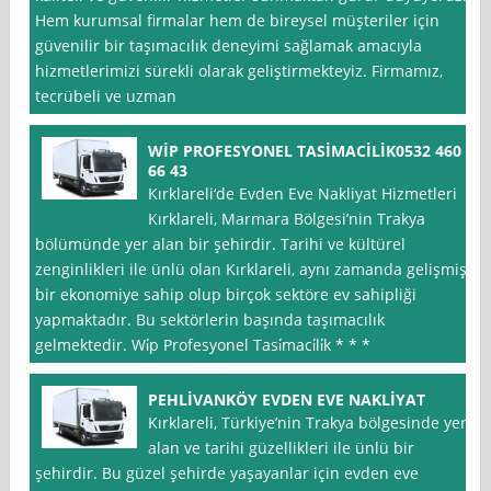
Hem kurumsal firmalar hem de bireysel müşteriler için
güvenilir bir taşımacılık deneyimi sağlamak amacıyla
hizmetlerimizi sürekli olarak geliştirmekteyiz. Firmamız,
tecrübeli ve uzman
WİP PROFESYONEL TASİMACİLİK0532 460
66 43
Kırklareli‘de Evden Eve Nakliyat Hizmetleri
Kırklareli, Marmara Bölgesi’nin Trakya
bölümünde yer alan bir şehirdir. Tarihi ve kültürel
zenginlikleri ile ünlü olan Kırklareli, aynı zamanda gelişmiş
bir ekonomiye sahip olup birçok sektöre ev sahipliği
yapmaktadır. Bu sektörlerin başında taşımacılık
gelmektedir. Wi̇p Profesyonel Tasi̇maci̇li̇k * * *
PEHLİVANKÖY EVDEN EVE NAKLİYAT
Kırklareli, Türkiye’nin Trakya bölgesinde yer
alan ve tarihi güzellikleri ile ünlü bir
şehirdir. Bu güzel şehirde yaşayanlar için evden eve