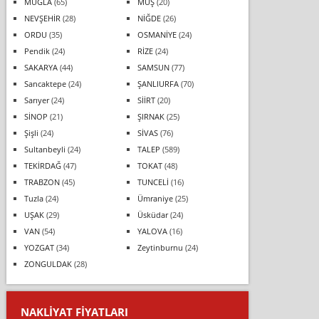
MUĞLA
(65)
MUŞ
(20)
NEVŞEHİR
(28)
NİĞDE
(26)
ORDU
(35)
OSMANİYE
(24)
Pendik
(24)
RİZE
(24)
SAKARYA
(44)
SAMSUN
(77)
Sancaktepe
(24)
ŞANLIURFA
(70)
Sarıyer
(24)
SİİRT
(20)
SİNOP
(21)
ŞIRNAK
(25)
Şişli
(24)
SİVAS
(76)
Sultanbeyli
(24)
TALEP
(589)
TEKİRDAĞ
(47)
TOKAT
(48)
TRABZON
(45)
TUNCELİ
(16)
Tuzla
(24)
Ümraniye
(25)
UŞAK
(29)
Üsküdar
(24)
VAN
(54)
YALOVA
(16)
YOZGAT
(34)
Zeytinburnu
(24)
ZONGULDAK
(28)
NAKLIYAT FIYATLARI