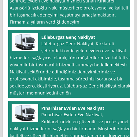
şehirde, evden eve nakliyat hizmeti sunan Kırklareli
Asansörlü Izcioğlu Nak, müşterilere profesyonel ve kaliteli
bir taşımacılık deneyimi yaşatmayı amaçlamaktadır.
Firmamız, yılların verdiği deneyim
Lüleburgaz Genç Nakliyat
Lüleburgaz Genç Nakliyat, Kırklareli
şehrindeki önde gelen evden eve nakliyat
hizmetleri sağlayıcısı olarak, tüm müşterilerimize kaliteli ve
güvenilir bir taşımacılık hizmeti sunmayı hedeflemekteyiz.
Nakliyat sektöründe edindiğimiz deneyimlerimiz ve
profesyonel ekibimizle, taşınma sürecinizi sorunsuz bir
şekilde gerçekleştiriyoruz. Lüleburgaz Genç Nakliyat olarak,
müşteri memnuniyetini en ön
Pınarhisar Evden Eve Nakliyat
Pınarhisar Evden Eve Nakliyat,
Kırklareli‘ndeki en güvenilir ve profesyonel
nakliyat hizmetlerini sağlayan bir firmadır. Müşterilerimize
kaliteli ve güvenilir hizmetler sunmaktan gurur duyuyoruz.