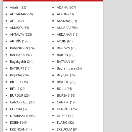
Adalar
(25)
ADANA
(207)
ADIYAMAN
(59)
AFYON
(73)
AĞRI
(52)
AKSARAY
(53)
AMASYA
(33)
ANKARA
(793)
ANTALYA
(233)
ARDAHAN
(15)
ARTVİN
(19)
AYDIN
(61)
Bahçelievler
(24)
Bakırköy
(25)
BALIKESİR
(97)
BARTIN
(29)
Başakşehir
(24)
BATMAN
(64)
BAYBURT
(15)
Bayrampaşa
(24)
Beşiktaş
(24)
Beyoğlu
(24)
BİLECİK
(35)
BİNGÖL
(26)
BİTLİS
(29)
BOLU
(74)
BURDUR
(25)
BURSA
(199)
ÇANAKKALE
(37)
ÇANKIRI
(19)
ÇORUM
(32)
DENİZLİ
(125)
DİYARBAKIR
(95)
DÜZCE
(39)
EDİRNE
(49)
ELAZIĞ
(52)
ERZİNCAN
(14)
ERZURUM
(91)