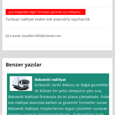
aynı bölgedeki diğer firmaları görmek için tıklayınız...
Turkuaz nakliyat evden eve asansörlü taşımacılık
e-posta:
eyupfikir1980@hotmail.com
Benzer yazılar
Babaeski nakliyat
Kırklareli, tarihi dokusu ve doğal güzellikleri
ile bilinen bir şehir olmasının yanı sıra,
Babaeski Nakliyat firmasıyla da ön plana çıkmaktadır. Evden
eve nakliyat alanında kaliteli ve güvenilir hizmetler sunan
Babaeski Nakliyat, müşterilerine özgün çözümler sunarak
taşınma sürecini kolaylaştırmaktadır. Kırklareli’nin hızla