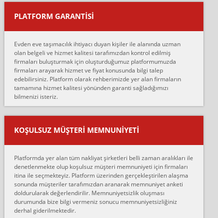
yapıştırm...
PLATFORM GARANTİSİ
Murat:
Merhaba, bu firmayı bir arkadaş tavsiyesi üzerine tercih ettim,
hiçbir sıkıntı yaşanmayacağını ve kendilerinin çok titiz
Evden eve taşımacılık ihtiyacı duyan kişiler ile alanında uzman
çalıştıklarını, müş...
olan belgeli ve hizmet kalitesi tarafımızdan kontrol edilmiş
firmaları buluşturmak için oluşturduğumuz platformumuzda
Ahmet:
firmaları arayarak hizmet ve fiyat konusunda bilgi talep
Lüleburgaz güngünes evden eve naklyat eşyalarımı taşımak için
edebilirsiniz. Platform olarak rehberimizde yer alan firmaların
anlaştık sabah eve geldiklerinde de eşyalarımı düzgün şekilde
tamamına hizmet kalitesi yönünden garanti sağladığımızı
sarcaz demelerine r...
bilmenizi isteriz.
mehmet güldü:
Ankara ALİCANLAR NAKLİYAT Tutarsız ve ticari ahlak problemleri
var verdikleri fiyat teklifini arttırdılar. Sonrasında taşıma gününde
KOŞULSUZ MÜŞTERI MEMNUNIYETI
oldukça tutarsı...
Erol:
Platformda yer alan tüm nakliyat şirketleri belli zaman aralıkları ile
Ankara Alicanlar naklyat tel 5465524025. 2600 TL'ye ankaradan
denetlenmekte olup koşulsuz müşteri memnuniyeti için firmaları
Konya ya Alicanlar naklyat la anlaştık bu şahıs evin taşınacağı gün
itina ile seçmekteyiz. Platform üzerinden gerçekleştirilen alaşma
fiyatın mazoto gele...
sonunda müşteriler tarafımızdan aranarak memnuniyet anketi
doldurularak değerlendirilir. Memnuniyetsizlik oluşması
Fatih kokmese:
durumunda bize bilgi vermeniz sonucu memnuniyetsizliğiniz
Diyarbakır dan eşyamı getirtmek için anlaştım sözleşme yaptım.
derhal giderilmektedir.
Son anda fiyat artırdılar.. mecburiyetten tasittim.. bu kişiler ağrılı