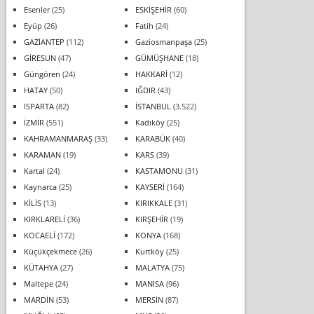
Esenler
(25)
ESKİŞEHİR
(60)
Eyüp
(26)
Fatih
(24)
GAZİANTEP
(112)
Gaziosmanpaşa
(25)
GİRESUN
(47)
GÜMÜŞHANE
(18)
Güngören
(24)
HAKKARİ
(12)
HATAY
(50)
IĞDIR
(43)
ISPARTA
(82)
İSTANBUL
(3.522)
İZMİR
(551)
Kadıköy
(25)
KAHRAMANMARAŞ
(33)
KARABÜK
(40)
KARAMAN
(19)
KARS
(39)
Kartal
(24)
KASTAMONU
(31)
Kaynarca
(25)
KAYSERİ
(164)
KİLİS
(13)
KIRIKKALE
(31)
KIRKLARELİ
(36)
KIRŞEHİR
(19)
KOCAELİ
(172)
KONYA
(168)
Küçükçekmece
(26)
Kurtköy
(25)
KÜTAHYA
(27)
MALATYA
(75)
Maltepe
(24)
MANİSA
(96)
MARDİN
(53)
MERSİN
(87)