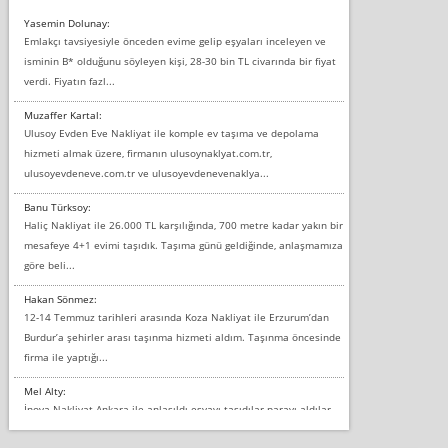
Yasemin Dolunay:
Emlakçı tavsiyesiyle önceden evime gelip eşyaları inceleyen ve
isminin B* olduğunu söyleyen kişi, 28-30 bin TL civarında bir fiyat
verdi. Fiyatın fazl...
Muzaffer Kartal:
Ulusoy Evden Eve Nakliyat ile komple ev taşıma ve depolama
hizmeti almak üzere, firmanın ulusoynaklyat.com.tr,
ulusoyevdeneve.com.tr ve ulusoyevdenevenaklya...
Banu Türksoy:
Haliç Nakliyat ile 26.000 TL karşılığında, 700 metre kadar yakın bir
mesafeye 4+1 evimi taşıdık. Taşıma günü geldiğinde, anlaşmamıza
göre beli...
Hakan Sönmez:
12-14 Temmuz tarihleri arasında Koza Nakliyat ile Erzurum’dan
Burdur’a şehirler arası taşınma hizmeti aldım. Taşınma öncesinde
firma ile yaptığı...
Mel Alty:
İnova Nakliyat Ankara ile anlaşıldı eşyayı taşıdılar parayı aldılar.
Salon duvarına bir baktım birisi boydan alüminyum renkli bantı