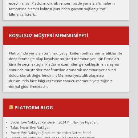
edebilirsiniz. Platform olarak rehberimizde yer alan firmaların
anlaştık sabah eve geldiklerinde de eşyalarımı düzgün şekilde
tamamına hizmet kalitesi yönünden garanti sağladığımızı
sarcaz demelerine r...
bilmenizi isteriz.
mehmet güldü:
Ankara ALİCANLAR NAKLİYAT Tutarsız ve ticari ahlak problemleri
var verdikleri fiyat teklifini arttırdılar. Sonrasında taşıma gününde
KOŞULSUZ MÜŞTERI MEMNUNIYETI
oldukça tutarsı...
Erol:
Platformda yer alan tüm nakliyat şirketleri belli zaman aralıkları ile
Ankara Alicanlar naklyat tel 5465524025. 2600 TL'ye ankaradan
denetlenmekte olup koşulsuz müşteri memnuniyeti için firmaları
Konya ya Alicanlar naklyat la anlaştık bu şahıs evin taşınacağı gün
itina ile seçmekteyiz. Platform üzerinden gerçekleştirilen alaşma
fiyatın mazoto gele...
sonunda müşteriler tarafımızdan aranarak memnuniyet anketi
doldurularak değerlendirilir. Memnuniyetsizlik oluşması
Fatih kokmese:
durumunda bize bilgi vermeniz sonucu memnuniyetsizliğiniz
Diyarbakır dan eşyamı getirtmek için anlaştım sözleşme yaptım.
derhal giderilmektedir.
Son anda fiyat artırdılar.. mecburiyetten tasittim.. bu kişiler ağrılı
Ankara merk...
Ali:
PLATFORM BLOG
İzmir de evim naklyat diye bir firmaya ev taşıttık, çok pişman
olduk. Asansörlü dediler sonra uraya asansör kurulmaz dediler
Evden Eve Nakliyat Rehberi
2024 Yılı Nakliye Fiyatları
fark istediler. ortada asa...
Talas Evden Eve Nakliyat
Evden Eve Nakliyat Şirketleri Nelerden Nefret Eder?
Nimet:
Evden Eve Nakliyat Firmalarına Sorulması Gerekenler