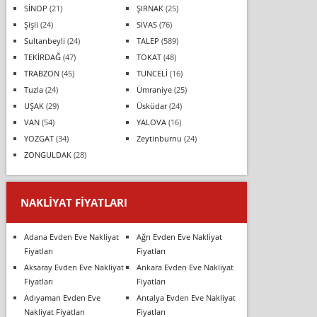
SİNOP
(21)
ŞIRNAK
(25)
Şişli
(24)
SİVAS
(76)
Sultanbeyli
(24)
TALEP
(589)
TEKİRDAĞ
(47)
TOKAT
(48)
TRABZON
(45)
TUNCELİ
(16)
Tuzla
(24)
Ümraniye
(25)
UŞAK
(29)
Üsküdar
(24)
VAN
(54)
YALOVA
(16)
YOZGAT
(34)
Zeytinburnu
(24)
ZONGULDAK
(28)
NAKLIYAT FIYATLARI
Adana Evden Eve Nakliyat
Ağrı Evden Eve Nakliyat
Fiyatları
Fiyatları
Aksaray Evden Eve Nakliyat
Ankara Evden Eve Nakliyat
Fiyatları
Fiyatları
Adıyaman Evden Eve
Antalya Evden Eve Nakliyat
Nakliyat Fiyatları
Fiyatları