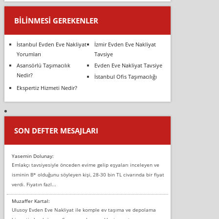
BILINMESI GEREKENLER
İstanbul Evden Eve Nakliyat
İzmir Evden Eve Nakliyat
Yorumları
Tavsiye
Asansörlü Taşımacılık
Evden Eve Nakliyat Tavsiye
Nedir?
İstanbul Ofis Taşımacılığı
Ekspertiz Hizmeti Nedir?
SON DEFTER MESAJLARI
Yasemin Dolunay:
Emlakçı tavsiyesiyle önceden evime gelip eşyaları inceleyen ve
isminin B* olduğunu söyleyen kişi, 28-30 bin TL civarında bir fiyat
verdi. Fiyatın fazl...
Muzaffer Kartal:
Ulusoy Evden Eve Nakliyat ile komple ev taşıma ve depolama