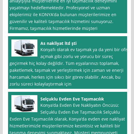
anlayışıyla müşterilerine en iyi taşımacılık deneyimini
yaşatmayı hedeflemektedir. Profesyonel ve uzman
ekiplerimiz ile KONYA’da bulunan müşterilerimize en
güvenilir ve kaliteli taşımacılık hizmetini sunuyoruz.
Firmamız, taşımacılık hizmetlerinde müşteri
As nakliyat ltd şti
Konya‘lı olarak ev taşımak ya da yeni bir ofis
açmak gibi zorlu ve yorucu bir süreç
geçirmek hiç kolay değildir. Tüm eşyalarınızı toplamak,
paketlemek, taşımak ve yerleştirmek için zaman ve enerji
harcamak, herkes için sıkıcı bir görev olabilir. Ancak, bu
zorlu süreci kolaylaştırmak için
Selçuklu Evden Eve Taşımacılık
Konya’da Evden Eve Nakliyatın Öncüsü:
Selçuklu Evden Eve Taşımacılık Selçuklu
Evden Eve Taşımacılık olarak, Konya’da evden eve nakliyat
hizmetlerimizle müşterilerimize kesintisiz ve kaliteli bir
taşınma deneyimi sunmaktayız. Müşteri memnuniyeti