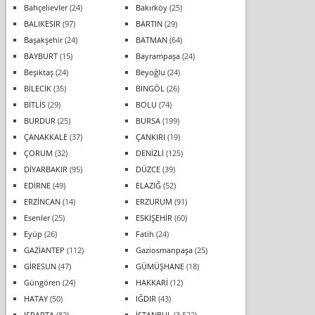
Bahçelievler
(24)
Bakırköy
(25)
BALIKESİR
(97)
BARTIN
(29)
Başakşehir
(24)
BATMAN
(64)
BAYBURT
(15)
Bayrampaşa
(24)
Beşiktaş
(24)
Beyoğlu
(24)
BİLECİK
(35)
BİNGÖL
(26)
BİTLİS
(29)
BOLU
(74)
BURDUR
(25)
BURSA
(199)
ÇANAKKALE
(37)
ÇANKIRI
(19)
ÇORUM
(32)
DENİZLİ
(125)
DİYARBAKIR
(95)
DÜZCE
(39)
EDİRNE
(49)
ELAZIĞ
(52)
ERZİNCAN
(14)
ERZURUM
(91)
Esenler
(25)
ESKİŞEHİR
(60)
Eyüp
(26)
Fatih
(24)
GAZİANTEP
(112)
Gaziosmanpaşa
(25)
GİRESUN
(47)
GÜMÜŞHANE
(18)
Güngören
(24)
HAKKARİ
(12)
HATAY
(50)
IĞDIR
(43)
ISPARTA
(82)
İSTANBUL
(3.522)