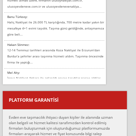
hizmeti almak üzere, firmanın ulusoynaklyat.com.tr,
ulusoyevdeneve.com.tr ve ulusoyevdenevenaklya...
Banu Türksoy:
Haliç Nakliyat ile 26.000 TL karşılığında, 700 metre kadar yakın bir
mesafeye 4+1 evimi taşıdık. Taşıma günü geldiğinde, anlaşmamıza
göre beli...
Hakan Sönmez:
12-14 Temmuz tarihleri arasında Koza Nakliyat ile Erzurum’dan
Burdur’a şehirler arası taşınma hizmeti aldım. Taşınma öncesinde
firma ile yaptığı...
Mel Alty:
İnova Nakliyat Ankara ile anlaşıldı eşyayı taşıdılar parayı aldılar.
Salon duvarına bir baktım birisi boydan alüminyum renkli bantı
yapıştırm...
PLATFORM GARANTİSİ
Murat:
Merhaba, bu firmayı bir arkadaş tavsiyesi üzerine tercih ettim,
hiçbir sıkıntı yaşanmayacağını ve kendilerinin çok titiz
Evden eve taşımacılık ihtiyacı duyan kişiler ile alanında uzman
çalıştıklarını, müş...
olan belgeli ve hizmet kalitesi tarafımızdan kontrol edilmiş
firmaları buluşturmak için oluşturduğumuz platformumuzda
Ahmet:
firmaları arayarak hizmet ve fiyat konusunda bilgi talep
Lüleburgaz güngünes evden eve naklyat eşyalarımı taşımak için