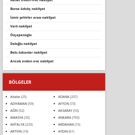
bursa özkılıç nakliyat
i̇zmir şehirler arası nakliyat
varli nakli̇yat
özçapanoglu
daloğlu nakli̇yat
bolu özkanlar nakliyat
aricak evden eve nakli̇yat
BÖLGELER
Adalar
(25)
ADANA
(207)
ADIYAMAN
(59)
AFYON
(73)
AĞRI
(52)
AKSARAY
(53)
AMASYA
(33)
ANKARA
(793)
ANTALYA
(233)
ARDAHAN
(15)
ARTVİN
(19)
AYDIN
(61)