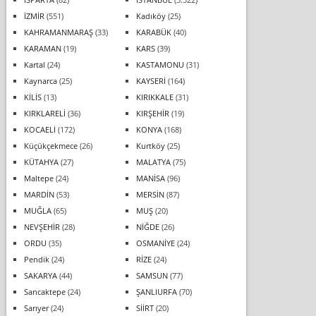
İZMİR
(551)
Kadıköy
(25)
KAHRAMANMARAŞ
(33)
KARABÜK
(40)
KARAMAN
(19)
KARS
(39)
Kartal
(24)
KASTAMONU
(31)
Kaynarca
(25)
KAYSERİ
(164)
KİLİS
(13)
KIRIKKALE
(31)
KIRKLARELİ
(36)
KIRŞEHİR
(19)
KOCAELİ
(172)
KONYA
(168)
Küçükçekmece
(26)
Kurtköy
(25)
KÜTAHYA
(27)
MALATYA
(75)
Maltepe
(24)
MANİSA
(96)
MARDİN
(53)
MERSİN
(87)
MUĞLA
(65)
MUŞ
(20)
NEVŞEHİR
(28)
NİĞDE
(26)
ORDU
(35)
OSMANİYE
(24)
Pendik
(24)
RİZE
(24)
SAKARYA
(44)
SAMSUN
(77)
Sancaktepe
(24)
ŞANLIURFA
(70)
Sarıyer
(24)
SİİRT
(20)