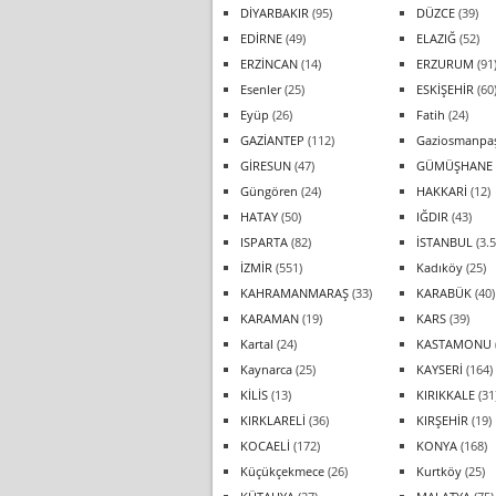
DİYARBAKIR
(95)
DÜZCE
(39)
EDİRNE
(49)
ELAZIĞ
(52)
ERZİNCAN
(14)
ERZURUM
(91
Esenler
(25)
ESKİŞEHİR
(60
Eyüp
(26)
Fatih
(24)
GAZİANTEP
(112)
Gaziosmanpa
GİRESUN
(47)
GÜMÜŞHANE
Güngören
(24)
HAKKARİ
(12)
HATAY
(50)
IĞDIR
(43)
ISPARTA
(82)
İSTANBUL
(3.5
İZMİR
(551)
Kadıköy
(25)
KAHRAMANMARAŞ
(33)
KARABÜK
(40)
KARAMAN
(19)
KARS
(39)
Kartal
(24)
KASTAMONU
Kaynarca
(25)
KAYSERİ
(164)
KİLİS
(13)
KIRIKKALE
(31
KIRKLARELİ
(36)
KIRŞEHİR
(19)
KOCAELİ
(172)
KONYA
(168)
Küçükçekmece
(26)
Kurtköy
(25)