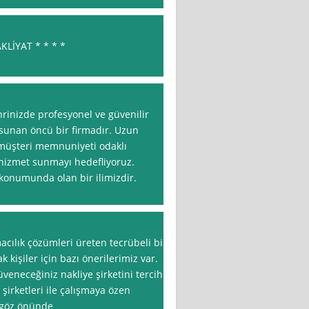
LİYAT * * * *
rinizde profesyonel ve güvenilir
 sunan öncü bir firmadır. Uzun
 müşteri memnuniyeti odaklı
r hizmet sunmayı hedefliyoruz.
 konumunda olan bir ilimizdir.
cılık çözümleri üreten tecrübeli bir
ak kişiler için bazı önerilerimiz var.
güveneceğiniz nakliye şirketini tercih
 şirketleri ile çalışmaya özen
ri göz önünde