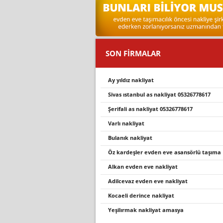
SON FİRMALAR
ay yıldız nakliyat
sivas ıstanbul as nakliyat 05326778617
şerifali as nakliyat 05326778617
varlı nakliyat
bulanik nakli̇yat
öz kardeşler evden eve asansörlü taşıma
alkan evden eve nakliyat
adilcevaz evden eve nakliyat
kocaeli derince nakliyat
yeşi̇lirmak nakli̇yat amasya