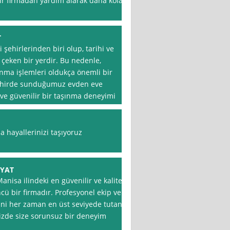
ir firmadan yardım alarak daha kolay
T
 şehirlerinden biri olup, tarihi ve
t çeken bir yerdir. Bu nedenle,
ınma işlemleri oldukça önemli bir
şehirde sunduğumuz evden eve
i ve güvenilir bir taşınma deneyimi
a hayallerinizi taşıyoruz
İYAT
nisa ilindeki en güvenilir ve kaliteli
cü bir firmadır. Profesyonel ekip ve
ini her zaman en üst seviyede tutan
izde size sorunsuz bir deneyim