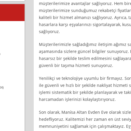
müşterilerimize avantajlar sağlıyoruz. Hem bi
müşterilerimize sunduğumuz rekabetçi fiyatlar
kaliteli bir hizmet almanızı sağlıyoruz. Ayrıca,
hasarlara karşı eşyalarınızı sigortalayarak, k
sağlıyoruz.
Müşterilerimizle sağladığımız iletişim ağımız 
aşamasında sizlere güncel bilgiler sunuyoruz.
)
hasarsız bir şekilde teslim edilmesini sağlayar
güvenli bir taşıma hizmeti sunuyoruz.
Yenilikçi ve teknolojiye uyumlu bir firmayız. S
ile güvenli ve hızlı bir şekilde nakliyat hizme
24)
işlemi sistematik bir şekilde planlayarak ve ta
harcamadan işlerinizi kolaylaştırıyoruz.
Son olarak, Mani̇sa Altan Evden Eve olarak sizl
hedefliyoruz. Kalitemizi her zaman en üst sev
memnuniyetini sağlamak için çalışmaktayız. Eşy