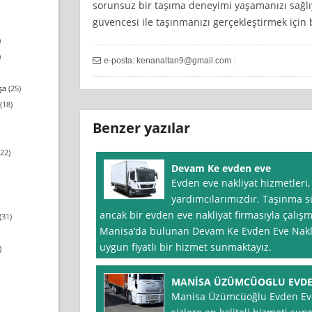
sorunsuz bir taşıma deneyimi yaşamanızı sağlı
güvencesi ile taşınmanızı gerçekleştirmek için bi
)
)
e-posta:
kenanaltan9@gmail.com
şa
(25)
(18)
Benzer yazılar
22)
Devam Ke evden eve
Evden eve nakliyat hizmetleri
yardımcılarımızdır. Taşınma sür
ancak bir evden eve nakliyat firmasıyla çalışm
(31)
Manisa‘da bulunan Devam Ke Evden Eve Nakliyat
uygun fiyatlı bir hizmet sunmaktayız.
)
MANİSA ÜZÜMCÜOGLU EVDE
Manisa Üzümcüoğlu Evden Eve