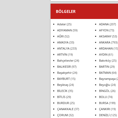
BÖLGELER
Adalar
(25)
ADANA
(207)
ADIYAMAN
(59)
AFYON
(73)
AĞRI
(52)
AKSARAY
(53)
AMASYA
(33)
ANKARA
(793)
ANTALYA
(233)
ARDAHAN
(15
ARTVİN
(19)
AYDIN
(61)
Bahçelievler
(24)
Bakırköy
(25)
BALIKESİR
(97)
BARTIN
(29)
Başakşehir
(24)
BATMAN
(64)
BAYBURT
(15)
Bayrampaşa
(
Beşiktaş
(24)
Beyoğlu
(24)
BİLECİK
(35)
BİNGÖL
(26)
BİTLİS
(29)
BOLU
(74)
BURDUR
(25)
BURSA
(199)
ÇANAKKALE
(37)
ÇANKIRI
(19)
ÇORUM
(32)
DENİZLİ
(125)