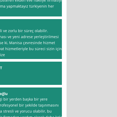
gösteren evden eve nakliye firmasıyız
aşıma yapmaktayız türkiyenin her
i ve zorlu bir süreç olabilir.
ası ve yeni adrese yerleştirilmesi
yse ki, Manisa çevresinde hizmet
t hizmetleriyle bu süreci sizin için
ize
T
oğlu
i bir yerden başka bir yere
rofesyonel bir şekilde taşınmasını
 stresli ve yorucu olabilir, bu