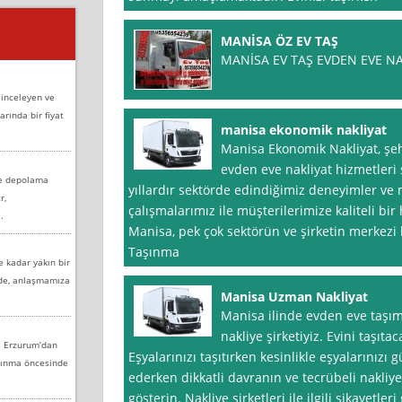
MANİSA ÖZ EV TAŞ
MANİSA EV TAŞ EVDEN EVE NAK
 inceleyen ve
arında bir fiyat
manisa ekonomik nakliyat
Manisa Ekonomik Nakliyat, şeh
evden eve nakliyat hizmetleri
ve depolama
yıllardır sektörde edindiğimiz deneyimler ve
r,
çalışmalarımız ile müşterilerimize kaliteli bi
.
Manisa, pek çok sektörün ve şirketin merkezi
Taşınma
e kadar yakın bir
nde, anlaşmamıza
Manisa Uzman Nakliyat
Manisa ilinde evden eve taşıma
nakliye şirketiyiz. Evini taşıtac
e Erzurum’dan
Eşyalarınızı taşıtırken kesinlikle eşyalarınızı 
aşınma öncesinde
ederken dikkatli davranın ve tecrübeli nakliye
gösterin. Nakliye şirketleri ile ilgili şikayetle