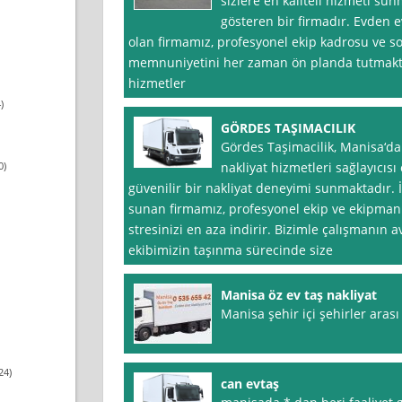
sizlere en kaliteli hizmeti sun
gösteren bir firmadır. Evden
olan firmamız, profesyonel ekip kadrosu ve so
memnuniyetini her zaman ön planda tutmakt
hizmetler
)
GÖRDES TAŞIMACILIK
Gördes Taşimacilik, Manisa‘da
0)
nakliyat hizmetleri sağlayıcısı
güvenilir bir nakliyat deneyimi sunmaktadır. 
sunan firmamız, profesyonel ekip ve ekipmanla
stresinizi en aza indirir. Bizimle çalışmanın 
ekibimizin taşınma sürecinde size
Manisa öz ev taş nakliyat
Manisa şehir içi şehirler aras
24)
can evtaş