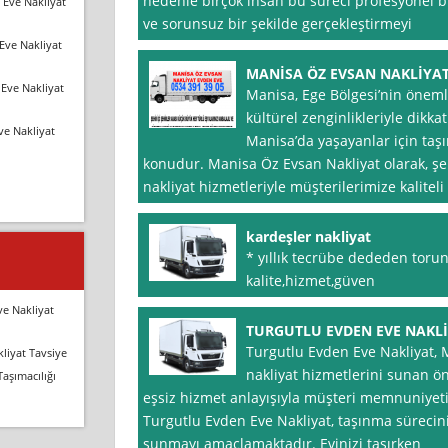
nedenle birçok insan bu süreci profesyonel b
 Eve Nakliyat
ve sorunsuz bir şekilde gerçekleştirmeyi
Eve Nakliyat
MANİSA ÖZ EVSAN NAKLİYA
Eve Nakliyat
Manisa, Ege Bölgesi’nin önemli
kültürel zenginlikleriyle dikka
ve Nakliyat
Manisa’da yaşayanlar için taş
konudur. Manisa Öz Evsan Nakliyat olarak, 
nakliyat hizmetleriyle müşterilerimize kalitel
kardeşler nakliyat
* yıllık tecrübe dededen torun
kalite,hizmet,güven
ve Nakliyat
TURGUTLU EVDEN EVE NAKL
Turgutlu Evden Eve Nakliyat, Ma
liyat Tavsiye
nakliyat hizmetlerini sunan ön
Taşımacılığı
eşsiz hizmet anlayışıyla müşteri memnuniyet
Turgutlu Evden Eve Nakliyat, taşınma sürecin
sunmayı amaçlamaktadır. Evinizi taşırken