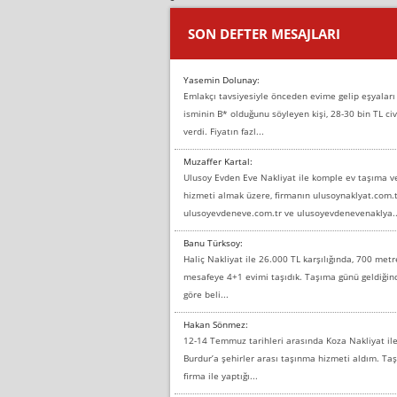
SON DEFTER MESAJLARI
Yasemin Dolunay:
Emlakçı tavsiyesiyle önceden evime gelip eşyaları
isminin B* olduğunu söyleyen kişi, 28-30 bin TL civ
verdi. Fiyatın fazl...
Muzaffer Kartal:
Ulusoy Evden Eve Nakliyat ile komple ev taşıma 
hizmeti almak üzere, firmanın ulusoynaklyat.com.t
ulusoyevdeneve.com.tr ve ulusoyevdenevenaklya..
Banu Türksoy:
Haliç Nakliyat ile 26.000 TL karşılığında, 700 metr
mesafeye 4+1 evimi taşıdık. Taşıma günü geldiği
göre beli...
Hakan Sönmez:
12-14 Temmuz tarihleri arasında Koza Nakliyat il
Burdur’a şehirler arası taşınma hizmeti aldım. T
firma ile yaptığı...