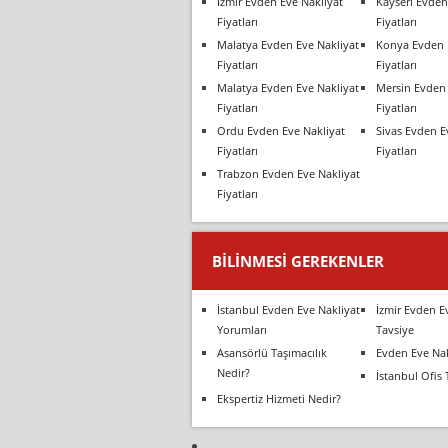
İzmir Evden Eve Nakliyat
Kayseri Evden
Fiyatları
Fiyatları
Malatya Evden Eve Nakliyat
Konya Evden 
Fiyatları
Fiyatları
Malatya Evden Eve Nakliyat
Mersin Evden 
Fiyatları
Fiyatları
Ordu Evden Eve Nakliyat
Sivas Evden E
Fiyatları
Fiyatları
Trabzon Evden Eve Nakliyat
Fiyatları
BILINMESI GEREKENLER
İstanbul Evden Eve Nakliyat
İzmir Evden E
Yorumları
Tavsiye
Asansörlü Taşımacılık
Evden Eve Nak
Nedir?
İstanbul Ofis 
Ekspertiz Hizmeti Nedir?