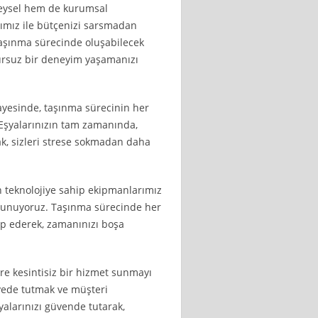
reysel hem de kurumsal
ımız ile bütçenizi sarsmadan
 taşınma sürecinde oluşabilecek
usursuz bir deneyim yaşamanızı
sayesinde, taşınma sürecinin her
 Eşyalarınızın tam zamanında,
ak, sizleri strese sokmadan daha
on teknolojiye sahip ekipmanlarımız
ti sunuyoruz. Taşınma sürecinde her
kip ederek, zamanınızı boşa
ere kesintisiz bir hizmet sunmayı
iyede tutmak ve müşteri
alarınızı güvende tutarak,