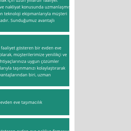
mak için uzun yıllardır faaliyet
 eve nakliyat konusunda uzmanlaşmış
n teknoloji ekipmanlarıyla müşteri
adır. Sunduğumuz avantajlı
 faaliyet gösteren bir evden eve
 olarak, müşterilerimize yenilikçi ve
İhtiyaçlarınıza uygun çözümler
rıyla taşınmanızı kolaylaştırarak
avantajlarından biri, uzman
ı evden eve taşımacılık