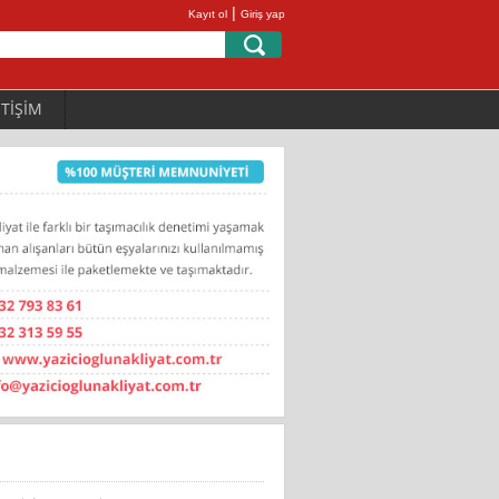
|
Kayıt ol
Giriş yap
ETİŞİM