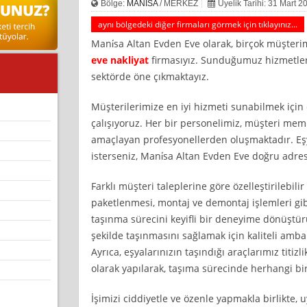
Bölge:
MANİSA
/ MERKEZ
Üyelik Tarihi: 31 Mart 2
aynı bölgedeki diğer firmaları görmek için tıklayınız...
Mani̇sa Altan Evden Eve olarak, birçok müşter
eve nakliyat
firmasıyız. Sunduğumuz hizmetler 
sektörde öne çıkmaktayız.
Müşterilerimize en iyi hizmeti sunabilmek için 
çalışıyoruz. Her bir personelimiz, müşteri mem
amaçlayan profesyonellerden oluşmaktadır. Eşya
isterseniz, Mani̇sa Altan Evden Eve doğru adres
Farklı müşteri taleplerine göre özelleştirilebil
paketlenmesi, montaj ve demontaj işlemleri gib
taşınma sürecini keyifli bir deneyime dönüştürü
şekilde taşınmasını sağlamak için kaliteli amba
Ayrıca, eşyalarınızın taşındığı araçlarımız titizl
olarak yapılarak, taşıma sürecinde herhangi bi
İşimizi ciddiyetle ve özenle yapmakla birlikte, u