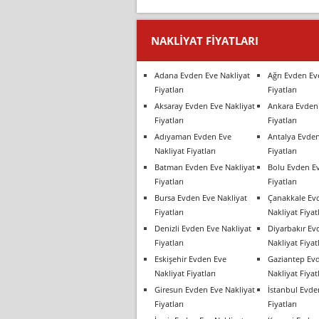
NAKLIYAT FIYATLARI
Adana Evden Eve Nakliyat
Ağrı Evden Ev
Fiyatları
Fiyatları
Aksaray Evden Eve Nakliyat
Ankara Evden 
Fiyatları
Fiyatları
Adıyaman Evden Eve
Antalya Evden
Nakliyat Fiyatları
Fiyatları
Batman Evden Eve Nakliyat
Bolu Evden Ev
Fiyatları
Fiyatları
Bursa Evden Eve Nakliyat
Çanakkale Ev
Fiyatları
Nakliyat Fiyatl
Denizli Evden Eve Nakliyat
Diyarbakır Ev
Fiyatları
Nakliyat Fiyatl
Eskişehir Evden Eve
Gaziantep Ev
Nakliyat Fiyatları
Nakliyat Fiyatl
Giresun Evden Eve Nakliyat
İstanbul Evde
Fiyatları
Fiyatları