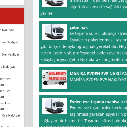
manisada * dan beri faaliyet 
sigortalı asansörlü sağlıklı t
yerine.
çetin nak
e Nakliyat
Ev taşıma süreci oldukça stresl
Eşyaların paketlenmesi, taşınm
Eve Nakliyat
gibi birçok detayla uğraşmak gerekebilir. Ne
veren Çetin Nak, profesyonel evden eve nakliya
 Eve Nakliyat
kolaylaştırıyor. Çetin Nak olarak, müşterilerim
e Nakliyat
MANİSA EVDEN EVE NAKLİYA
den Eve
MANİSA EVDEN EVE NAKLİYAT
arı
den Eve
arı
Evden eve taşıma manisa izci
den Eve
Evden eve taşımacılık, herhang
arı
taşınması gereken eşyaların p
n Eve Nakliyat
sağlayan bir hizmettir. Taşınma süreci oldukça