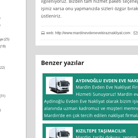
ilgileniyoruz. Bizden tam hizmet paketi seçeneği
işiniz varsa onu yapmanızda sizleri özgür bır
üstleniriz.
)
)
web: http://www.mardinevdenevekiraznakliyat.com
şa
(25)
(18)
Benzer yazılar
22)
AYDINOĞLU EVDEN EVE NAK
Mardin Evden Eve Nakliyat Firm
Hizmeti Sunuyoruz! Mardin ev
(31)
Aydinoğlu Evden Eve Nakliyat olarak bizim işim
alanında uzman kadromuz ve müşteri memnun
)
Mardin’de en çok tercih edilen nakliyat firmala
KIZILTEPE TAŞIMACILIK
Mardin, tarihi dokusu, zengin