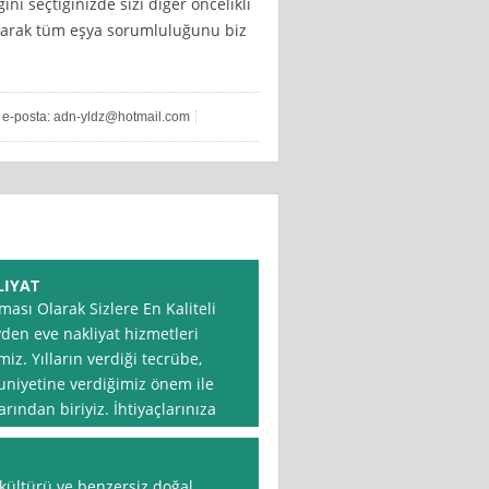
ni seçtiğinizde sizi diğer öncelikli
akarak tüm eşya sorumluluğunu biz
e-posta:
adn-yldz@hotmail.com
LIYAT
ası Olarak Sizlere En Kaliteli
den eve nakliyat hizmetleri
iz. Yılların verdiği tecrübe,
iyetine verdiğimiz önem ile
rından biriyiz. İhtiyaçlarınıza
 kültürü ve benzersiz doğal