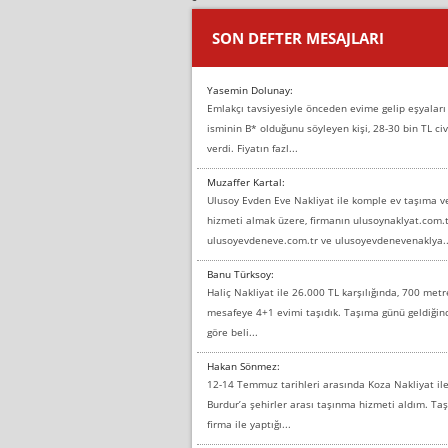
SON DEFTER MESAJLARI
Yasemin Dolunay:
Emlakçı tavsiyesiyle önceden evime gelip eşyaları
isminin B* olduğunu söyleyen kişi, 28-30 bin TL civ
verdi. Fiyatın fazl...
Muzaffer Kartal:
Ulusoy Evden Eve Nakliyat ile komple ev taşıma 
hizmeti almak üzere, firmanın ulusoynaklyat.com.t
ulusoyevdeneve.com.tr ve ulusoyevdenevenaklya..
Banu Türksoy:
Haliç Nakliyat ile 26.000 TL karşılığında, 700 metr
mesafeye 4+1 evimi taşıdık. Taşıma günü geldiği
göre beli...
Hakan Sönmez:
12-14 Temmuz tarihleri arasında Koza Nakliyat il
Burdur’a şehirler arası taşınma hizmeti aldım. T
firma ile yaptığı...