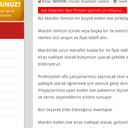
Bölge:
MARDİN
/ mardin diyarbakır caddesi
Üyelik
aynı bölgedeki diğer firmaları görmek için tıklayınız...
Biz Mardin ilimizin en büyük evden eve şirketiy
Mardin ilimizin içinde veya başka bir ile eviniz
Hemen bizi arayın ve fiyat teklifi alın
Mardin’de uzun mesafeli başka bir ile fiyat tekl
kiraz nakliyat olarak bütçenize uyacak şekilde o
bildiriyoruz.
Profesyonel ofis çalışanlarımız, taşınacak olan 
yaklaşık olarak öğrenmek için evinize gelip du
ihtiyaçlarınıza uyan evden eve paketinizi kişis
ve servis seçeneklerini sizlere sunuyor.
Bizi Seçerek Elde Edeceğiniz Avantajlar
Mardin evden eve kiraz nakliyat olarak, gelişm