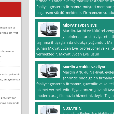
firmadır. Evden eve taşımacılık sektöründe uzu
faaliyet gösteren firmamız, müşteri memnuniy
başarısını sürdürmektedir. Firmamızın sundu
MİDYAT EVDEN EVE
 inceleyen ve
Mardin, tarihi ve kültürel zeng
arında bir fiyat
yıl binlerce turistin ziyaret e
taşınma ihtiyaçları da oldukça yoğundur. Mar
sunan Mi̇dyat Evden Eve, profesyonel ve kalite
ve depolama
vermektedir. Mi̇dyat Evden Eve, uzun
r,
.
Mardin Artuklu Nakliyat
Mardin Artuklu Nakliyat, evde
e kadar yakın bir
şehrinde önde gelen firmalarda
nde, anlaşmamıza
faaliyet gösteren firmamız, güvenilir ve kalite
hizmet vermektedir. Eşyalarınızın güvenli taş
modern araç filomuzla hizmetinizdeyiz. Taşınm
e Erzurum’dan
aşınma öncesinde
NUSAYBİN
Nusaybin Evden Eve Nakliyat 