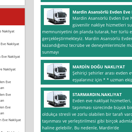
Mardin Asansörlü Evden Eve 
Mardin Asansörlü Evden Eve N
güvenilir nakliye hizmetleri su
e Nakliyat
memnuniyetini ön planda tutarak, her türlü ev
gerçekleştirmekteyiz. Mardin Asansörlü Evden 
Eve Nakliyat
kazandığımız tecrübe ve deneyimlerimizle müş
sunmayı
 Eve Nakliyat
MARDİN DOĞU NAKLIYAT
e Nakliyat
Şehiriçi şehirler arası evden e
eşyalarınız için * * uzman eki
den Eve
arı
STARMARDIN.NAKLIYAT
den Eve
Evden eve nakliyat hizmetleri,
arı
taşınması sürecinde büyük bir
den Eve
arı
oldukça stresli ve zorlu olabilen bir tarafı va
n Eve Nakliyat
taşınması ve yerleştirilmesi gibi birçok adım
haline gelebilir. Bu nedenle, Mardin‘de