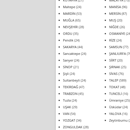
KÜTAHYA
(27)
MALATYA
(75)
Maltepe
(24)
MANİSA
(96)
MARDİN
(53)
MERSİN
(87)
MUĞLA
(65)
MUŞ
(20)
NEVŞEHİR
(28)
NİĞDE
(26)
ORDU
(35)
OSMANİYE
(24
Pendik
(24)
RİZE
(24)
SAKARYA
(44)
SAMSUN
(77)
Sancaktepe
(24)
ŞANLIURFA
(7
Sarıyer
(24)
SİİRT
(20)
SİNOP
(21)
ŞIRNAK
(25)
Şişli
(24)
SİVAS
(76)
Sultanbeyli
(24)
TALEP
(589)
TEKİRDAĞ
(47)
TOKAT
(48)
TRABZON
(45)
TUNCELİ
(16)
Tuzla
(24)
Ümraniye
(25)
UŞAK
(29)
Üsküdar
(24)
VAN
(54)
YALOVA
(16)
YOZGAT
(34)
Zeytinburnu
(
ZONGULDAK
(28)