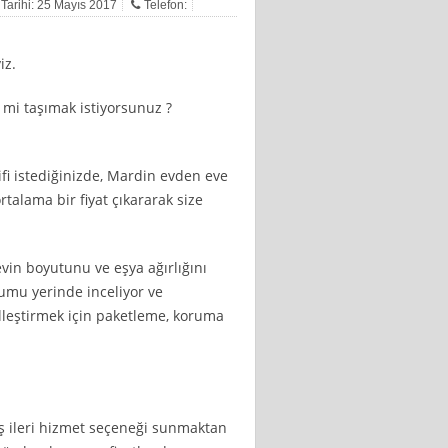
 Tarihi: 25 Mayıs 2017
Telefon:
iz.
i mi taşımak istiyorsunuz ?
ifi istediğinizde, Mardin evden eve
rtalama bir fiyat çıkararak size
evin boyutunu ve eşya ağırlığını
rumu yerinde inceliyor ve
elleştirmek için paketleme, koruma
iş ileri hizmet seçeneği sunmaktan