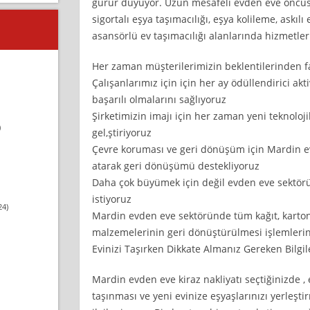
gurur duyuyor. Uzun mesafeli evden eve öncüsü
sigortalı eşya taşımacılığı, eşya kolileme, askıl
asansörlü ev taşımacılığı alanlarında hizmetle
Her zaman müşterilerimizin beklentilerinden fa
Çalışanlarımız için için her ay ödüllendirici akt
başarılı olmalarını sağlıyoruz
Şirketimizin imajı için her zaman yeni teknolojil
)
gel,ştiriyoruz
Çevre koruması ve geri dönüşüm için Mardin 
atarak geri dönüşümü destekliyoruz
Daha çok büyümek için değil evden eve sektör
istiyoruz
24)
Mardin evden eve sektöründe tüm kağıt, karton
malzemelerinin geri dönüştürülmesi işlemlerin
Evinizi Taşırken Dikkate Almanız Gereken Bilgil
Mardin evden eve kiraz nakliyatı seçtiğinizde 
taşınması ve yeni evinize eşyaşlarınızı yerleşti