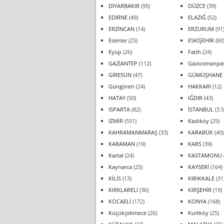
DİYARBAKIR
(95)
DÜZCE
(39)
EDİRNE
(49)
ELAZIĞ
(52)
ERZİNCAN
(14)
ERZURUM
(91
Esenler
(25)
ESKİŞEHİR
(60
Eyüp
(26)
Fatih
(24)
GAZİANTEP
(112)
Gaziosmanpa
GİRESUN
(47)
GÜMÜŞHANE
Güngören
(24)
HAKKARİ
(12)
HATAY
(50)
IĞDIR
(43)
ISPARTA
(82)
İSTANBUL
(3.5
İZMİR
(551)
Kadıköy
(25)
KAHRAMANMARAŞ
(33)
KARABÜK
(40)
KARAMAN
(19)
KARS
(39)
Kartal
(24)
KASTAMONU
Kaynarca
(25)
KAYSERİ
(164)
KİLİS
(13)
KIRIKKALE
(31
KIRKLARELİ
(36)
KIRŞEHİR
(19)
KOCAELİ
(172)
KONYA
(168)
Küçükçekmece
(26)
Kurtköy
(25)