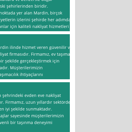
ski şehirlerinden biridir.
oktada yer alan Mardin, birçok
etlerin izlerini şehirde her adımda
r için kaliteli nakliyat hizmetleri
din ilinde hizmet veren güvenilir ve
iyat firmasıdır. Firmamız, ev taşıma
r şekilde gerçekleştirmek için
adır. Müşterilerimizin
ımacılık ihtiyaçlarını
 şehrindeki evden eve nakliyat
r. Firmamız, uzun yıllardır sektörde
en iyi şekilde sunmaktadır.
jlar sayesinde müşterilerimizin
üvenli bir taşınma deneyimi