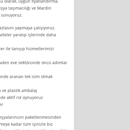
 olarak, uygun fiyatlandırma,
ı eşya taşımacılığı ve Mardin
r sunuyoruz.
zlasını yapmaya çalışıyoruz.
iviteler yaratıp işlerinde daha
er ile tanışıp hizmetlerimizi
evden eve sektöründe öncü adımlar
ünde aranan tek isim olmak
 ve plastik ambalaj
de aktif rol oynuyoruz
er
, eşyalarınızın paketlenmesinden
rmeye kadar tüm işinizle biz