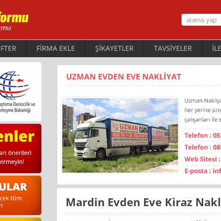
FTER
FİRMA EKLE
ŞİKAYETLER
TAVSİYELER
İL
Mardin Evden Eve Kiraz Nakl