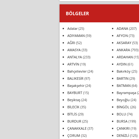
BÖLGELER
Adalar
(25)
ADANA
(207)
ADIYAMAN
(59)
AFYON
(73)
AĞRI
(52)
AKSARAY
(53)
AMASYA
(33)
ANKARA
(793)
ANTALYA
(233)
ARDAHAN
(15
ARTVİN
(19)
AYDIN
(61)
Bahçelievler
(24)
Bakırköy
(25)
BALIKESİR
(97)
BARTIN
(29)
Başakşehir
(24)
BATMAN
(64)
BAYBURT
(15)
Bayrampaşa
(
Beşiktaş
(24)
Beyoğlu
(24)
BİLECİK
(35)
BİNGÖL
(26)
BİTLİS
(29)
BOLU
(74)
BURDUR
(25)
BURSA
(199)
ÇANAKKALE
(37)
ÇANKIRI
(19)
ÇORUM
(32)
DENİZLİ
(125)