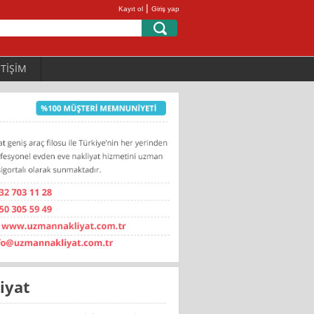
|
Kayıt ol
Giriş yap
ETİŞİM
iyat