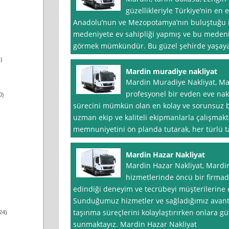
güzellikleriyle Türkiye’nin en e
Anadolu’nun ve Mezopotamya’nın buluştuğu n
medeniyete ev sahipliği yapmış ve bu medeniy
görmek mümkündür. Bu güzel şehirde yaşayanla
)
Mardin muradiye nakliyat
Mardin Muradiye Nakliyat, Mar
profesyonel bir evden eve nakl
0)
sürecini mümkün olan en kolay ve sorunsuz bi
uzman ekip ve kaliteli ekipmanlarla çalışmakt
memnuniyetini ön planda tutarak, her türlü taş
Mardin Hazar Nakliyat
Mardin Hazar Nakliyat, Mardin
hizmetlerinde öncü bir firmadı
edindiği deneyim ve tecrübeyi müşterilerine 
Sunduğumuz hizmetler ve sağladığımız avanta
taşınma süreçlerini kolaylaştırırken onlara g
24)
sunmaktayız. Mardin Hazar Nakliyat