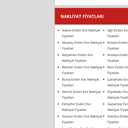
NAKLIYAT FIYATLARI
Adana Evden Eve Nakliyat
Ağrı Evden Ev
Fiyatları
Fiyatları
Aksaray Evden Eve Nakliyat
Ankara Evden 
Fiyatları
Fiyatları
Adıyaman Evden Eve
Antalya Evden
Nakliyat Fiyatları
Fiyatları
Batman Evden Eve Nakliyat
Bolu Evden Ev
Fiyatları
Fiyatları
Bursa Evden Eve Nakliyat
Çanakkale Ev
Fiyatları
Nakliyat Fiyatl
Denizli Evden Eve Nakliyat
Diyarbakır Ev
Fiyatları
Nakliyat Fiyatl
Eskişehir Evden Eve
Gaziantep Ev
Nakliyat Fiyatları
Nakliyat Fiyatl
Giresun Evden Eve Nakliyat
İstanbul Evde
Fiyatları
Fiyatları