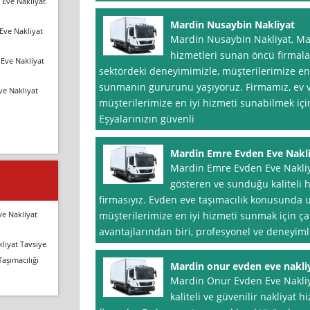
 Eve Nakliyat
Mardin Nusaybin Nakliyat
Eve Nakliyat
Mardin Nusaybin Nakliyat, Ma
hizmetleri sunan öncü firmalar
Eve Nakliyat
sektördeki deneyimimizle, müşterilerimize en k
sunmanın gururunu yaşıyoruz. Firmamız, ev v
ve Nakliyat
müşterilerimize en iyi hizmeti sunabilmek içi
Eşyalarınızın güvenli
Mardin Emre Evden Eve Nakl
Mardin Emre Evden Eve Nakliya
gösteren ve sunduğu kaliteli h
firmasıyız. Evden eve taşımacılık konusunda u
ve Nakliyat
müşterilerimize en iyi hizmeti sunmak için ça
avantajlarından biri, profesyonel ve deneyimli
liyat Tavsiye
Taşımacılığı
Mardin onur evden eve nakli
Mardin Onur Evden Eve Nakliy
kaliteli ve güvenilir nakliyat 