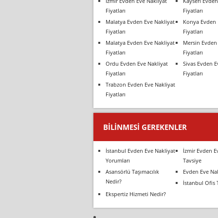
İzmir Evden Eve Nakliyat
Kayseri Evden
Fiyatları
Fiyatları
Malatya Evden Eve Nakliyat
Konya Evden 
Fiyatları
Fiyatları
Malatya Evden Eve Nakliyat
Mersin Evden 
Fiyatları
Fiyatları
Ordu Evden Eve Nakliyat
Sivas Evden E
Fiyatları
Fiyatları
Trabzon Evden Eve Nakliyat
Fiyatları
BILINMESI GEREKENLER
İstanbul Evden Eve Nakliyat
İzmir Evden E
Yorumları
Tavsiye
Asansörlü Taşımacılık
Evden Eve Nak
Nedir?
İstanbul Ofis 
Ekspertiz Hizmeti Nedir?