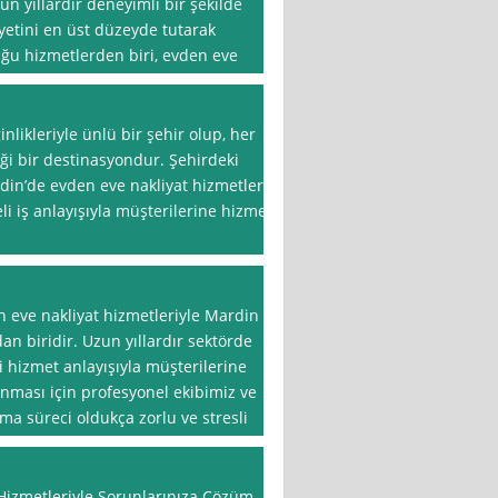
n yıllardır deneyimli bir şekilde
etini en üst düzeyde tutarak
ğu hizmetlerden biri, evden eve
inlikleriyle ünlü bir şehir olup, her
ttiği bir destinasyondur. Şehirdeki
din’de evden eve nakliyat hizmetleri
li iş anlayışıyla müşterilerine hizmet
n eve nakliyat hizmetleriyle Mardin
n biridir. Uzun yıllardır sektörde
li hizmet anlayışıyla müşterilerine
ınması için profesyonel ekibimiz ve
a süreci oldukça zorlu ve stresli
Hizmetleriyle Sorunlarınıza Çözüm