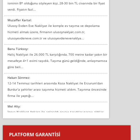
isminin B* olduğunu söyleyen kişi, 28-30 bin TL civarında bir fiyat
verdi. Fiyatın fazl...
Muzaffer Kartal:
Ulusoy Evden Eve Nakliyat ile komple ev taşıma ve depolama
hizmeti almak üzere, firmanın ulusoynaklyat.com.tr,
ulusoyevdeneve.com.tr ve ulusoyevdenevenaklya...
Banu Türksoy:
Haliç Nakliyat ile 26.000 TL karşılığında, 700 metre kadar yakın bir
mesafeye 4+1 evimi taşıdık. Taşıma günü geldiğinde, anlaşmamıza
göre beli...
Hakan Sönmez:
12-14 Temmuz tarihleri arasında Koza Nakliyat ile Erzurum’dan
Burdur’a şehirler arası taşınma hizmeti aldım. Taşınma öncesinde
firma ile yaptığı...
Mel Alty:
İnova Nakliyat Ankara ile anlaşıldı eşyayı taşıdılar parayı aldılar.
Salon duvarına bir baktım birisi boydan alüminyum renkli bantı
yapıştırm...
PLATFORM GARANTİSİ
Murat: