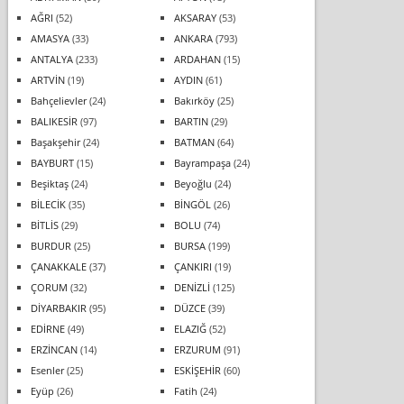
AĞRI
(52)
AKSARAY
(53)
AMASYA
(33)
ANKARA
(793)
ANTALYA
(233)
ARDAHAN
(15)
ARTVİN
(19)
AYDIN
(61)
Bahçelievler
(24)
Bakırköy
(25)
BALIKESİR
(97)
BARTIN
(29)
Başakşehir
(24)
BATMAN
(64)
BAYBURT
(15)
Bayrampaşa
(24)
Beşiktaş
(24)
Beyoğlu
(24)
BİLECİK
(35)
BİNGÖL
(26)
BİTLİS
(29)
BOLU
(74)
BURDUR
(25)
BURSA
(199)
ÇANAKKALE
(37)
ÇANKIRI
(19)
ÇORUM
(32)
DENİZLİ
(125)
DİYARBAKIR
(95)
DÜZCE
(39)
EDİRNE
(49)
ELAZIĞ
(52)
ERZİNCAN
(14)
ERZURUM
(91)
Esenler
(25)
ESKİŞEHİR
(60)
Eyüp
(26)
Fatih
(24)