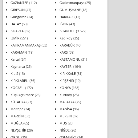
GAZİANTEP
(112)
Gaziosmanpaşa
(25)
GİRESUN
(47)
GÜMÜŞHANE
(18)
Güngören
(24)
HAKKARİ
(12)
HATAY
(50)
IĞDIR
(43)
ISPARTA
(82)
İSTANBUL
(3.522)
İZMİR
(551)
Kadıköy
(25)
KAHRAMANMARAŞ
(33)
KARABÜK
(40)
KARAMAN
(19)
KARS
(39)
Kartal
(24)
KASTAMONU
(31)
Kaynarca
(25)
KAYSERİ
(164)
KİLİS
(13)
KIRIKKALE
(31)
KIRKLARELİ
(36)
KIRŞEHİR
(19)
KOCAELİ
(172)
KONYA
(168)
Küçükçekmece
(26)
Kurtköy
(25)
KÜTAHYA
(27)
MALATYA
(75)
Maltepe
(24)
MANİSA
(96)
MARDİN
(53)
MERSİN
(87)
MUĞLA
(65)
MUŞ
(20)
NEVŞEHİR
(28)
NİĞDE
(26)
ORDU
(35)
OSMANİYE
(24)