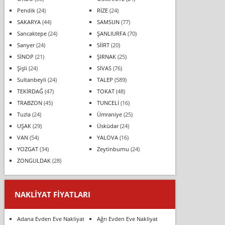
Pendik
(24)
RİZE
(24)
SAKARYA
(44)
SAMSUN
(77)
Sancaktepe
(24)
ŞANLIURFA
(70)
Sarıyer
(24)
SİİRT
(20)
SİNOP
(21)
ŞIRNAK
(25)
Şişli
(24)
SİVAS
(76)
Sultanbeyli
(24)
TALEP
(589)
TEKİRDAĞ
(47)
TOKAT
(48)
TRABZON
(45)
TUNCELİ
(16)
Tuzla
(24)
Ümraniye
(25)
UŞAK
(29)
Üsküdar
(24)
VAN
(54)
YALOVA
(16)
YOZGAT
(34)
Zeytinburnu
(24)
ZONGULDAK
(28)
NAKLIYAT FIYATLARI
Adana Evden Eve Nakliyat
Ağrı Evden Eve Nakliyat