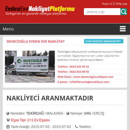
|
Kayıt ol
Giriş yap
Menü
NAKLİYECİ ARANMAKTADIR
Nereden:
TEKİRDAĞ
/ MALKARA
Nereye:
VAN
/ ERCİŞ
Eşya Tipi: 2+1 Ev Eşyası
Tarih Aralığı: 2015-07-02 - 2015-07-02
Telefon: