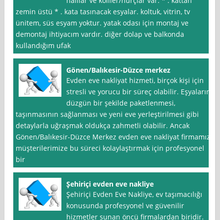
halılar ve koliler/hurçlar var. * . kattan
zemin üstü * . kata tasınacak esyalar. koltuk, vitrin, tv
ünitem, süs esyam yoktur. yatak odası için montaj ve
demontaj ihtiyacım vardır. diğer dolap ve balkonda
kullandığım ufak
Gönen/Balıkesir-Düzce merkez
Evden eve nakliyat hizmeti, birçok kişi için
stresli ve yorucu bir süreç olabilir. Eşyaların
düzgün bir şekilde paketlenmesi,
taşınmasının sağlanması ve yeni eve yerleştirilmesi gibi
detaylarla uğraşmak oldukça zahmetli olabilir. Ancak
Gönen/Balıkesir-Düzce Merkez evden eve nakliyat firmamız,
müşterilerimize bu süreci kolaylaştırmak için profesyonel
bir
Şehiriçi evden eve nakliye
Şehiriçi Evden Eve Nakliye, ev taşımacılığı
konusunda profesyonel ve güvenilir
hizmetler sunan öncü firmalardan biridir.