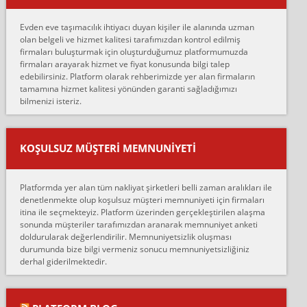
Merhaba, bu firmayı bir arkadaş tavsiyesi üzerine tercih ettim,
hiçbir sıkıntı yaşanmayacağını ve kendilerinin çok titiz
Evden eve taşımacılık ihtiyacı duyan kişiler ile alanında uzman
çalıştıklarını, müş...
olan belgeli ve hizmet kalitesi tarafımızdan kontrol edilmiş
firmaları buluşturmak için oluşturduğumuz platformumuzda
Ahmet:
firmaları arayarak hizmet ve fiyat konusunda bilgi talep
Lüleburgaz güngünes evden eve naklyat eşyalarımı taşımak için
edebilirsiniz. Platform olarak rehberimizde yer alan firmaların
anlaştık sabah eve geldiklerinde de eşyalarımı düzgün şekilde
tamamına hizmet kalitesi yönünden garanti sağladığımızı
sarcaz demelerine r...
bilmenizi isteriz.
mehmet güldü:
Ankara ALİCANLAR NAKLİYAT Tutarsız ve ticari ahlak problemleri
var verdikleri fiyat teklifini arttırdılar. Sonrasında taşıma gününde
KOŞULSUZ MÜŞTERI MEMNUNIYETI
oldukça tutarsı...
Erol:
Platformda yer alan tüm nakliyat şirketleri belli zaman aralıkları ile
Ankara Alicanlar naklyat tel 5465524025. 2600 TL'ye ankaradan
denetlenmekte olup koşulsuz müşteri memnuniyeti için firmaları
Konya ya Alicanlar naklyat la anlaştık bu şahıs evin taşınacağı gün
itina ile seçmekteyiz. Platform üzerinden gerçekleştirilen alaşma
fiyatın mazoto gele...
sonunda müşteriler tarafımızdan aranarak memnuniyet anketi
doldurularak değerlendirilir. Memnuniyetsizlik oluşması
Fatih kokmese:
durumunda bize bilgi vermeniz sonucu memnuniyetsizliğiniz
Diyarbakır dan eşyamı getirtmek için anlaştım sözleşme yaptım.
derhal giderilmektedir.
Son anda fiyat artırdılar.. mecburiyetten tasittim.. bu kişiler ağrılı
Ankara merk...
Ali: