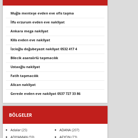
muğla menteşe evden eve ofis taşma
i̇lfu erzurum evden eve nakliyat
ankara mega nakliyat
kilis evden eve nakliyat
i̇zci̇oğlu doğubeyazit nakli̇yat 0532 417 4
bilecik asansörlü taşımacılık
ustaoğlu nakliyat
fatih taşımacılık
alican nakliyat
gerede evden eve nakli̇yat 0537 727 33 86
BÖLGELER
Adalar
(25)
ADANA
(207)
ADIYAMAN
(59)
AFYON
(73)