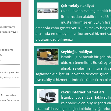
Çekmeköy nakliyat
Özenli Evden eve taşımacılık
firmamızdan alabilirsiniz . Uzm
müşterilerimize en uygun fiyat
 inceleyen ve
amacıyla çaba gösteriyoruz. Çekmeköy bölgesi
arında bir fiyat
arasında en deneyimli ve kurumsal hizmet sa
olduğumuzu bilmenizi
ve depolama
Seyidoğlu nakliyat
r,
İstanbul gibi büyük bir şehir
.
oldukça önemlidir. Bu süreçte
almak, eşyalarınızın güvenli v
e kadar yakın bir
sağlayacaktır. İşte bu noktada devreye giren 
nde, anlaşmamıza
eve nakliyat hizmetlerinde öncü bir firma olar
çekici internet hizmetleri
e Erzurum’dan
İstanbul Evden Eve Nakliyat Hi
aşınma öncesinde
kalabalık ve en büyük şehri o
İstanbul’da ev taşıma işleri oldukça yoğundur