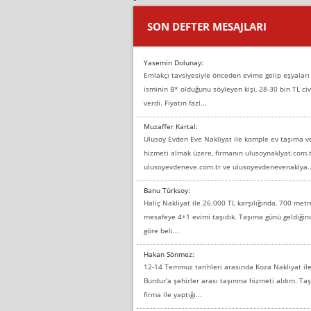
SON DEFTER MESAJLARI
Yasemin Dolunay:
Emlakçı tavsiyesiyle önceden evime gelip eşyaları
isminin B* olduğunu söyleyen kişi, 28-30 bin TL civ
verdi. Fiyatın fazl...
Muzaffer Kartal:
Ulusoy Evden Eve Nakliyat ile komple ev taşıma 
hizmeti almak üzere, firmanın ulusoynaklyat.com.t
ulusoyevdeneve.com.tr ve ulusoyevdenevenaklya..
Banu Türksoy:
Haliç Nakliyat ile 26.000 TL karşılığında, 700 metr
mesafeye 4+1 evimi taşıdık. Taşıma günü geldiği
göre beli...
Hakan Sönmez:
12-14 Temmuz tarihleri arasında Koza Nakliyat il
Burdur’a şehirler arası taşınma hizmeti aldım. T
firma ile yaptığı...