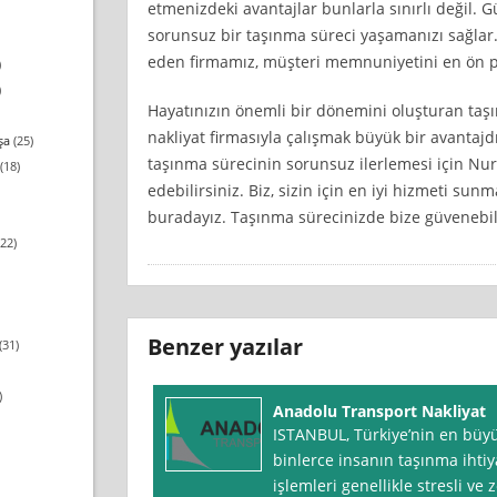
etmenizdeki avantajlar bunlarla sınırlı değil. G
sorunsuz bir taşınma süreci yaşamanızı sağlar. 
eden firmamız, müşteri memnuniyetini en ön p
)
)
Hayatınızın önemli bir dönemini oluşturan taşı
nakliyat firmasıyla çalışmak büyük bir avantajdı
şa
(25)
taşınma sürecinin sorunsuz ilerlemesi için Nur
(18)
edebilirsiniz. Biz, sizin için en iyi hizmeti su
buradayız. Taşınma sürecinizde bize güvenebili
22)
Benzer yazılar
(31)
)
Anadolu Transport Nakliyat
ISTANBUL, Türkiye’nin en büyük
binlerce insanın taşınma ihtiy
işlemleri genellikle stresli ve z