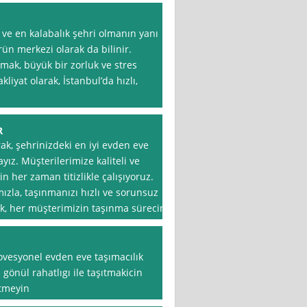
 ve en kalabalık şehri olmanın yanı
ürün merkezi olarak da bilinir.
nmak, büyük bir zorluk ve stres
liyat olarak, İstanbul’da hızlı,
R
rak, şehrinizdeki en iyi evden eve
yız. Müşterilerimize kaliteli ve
n her zaman titizlikle çalışıyoruz.
zla, taşınmanızı hızlı ve sorunsuz
ak, her müşterimizin taşınma sürecini
rovesyonel evden eve taşımacılık
gönül rahatlıgı ile taşıtmakicin
etmeyin