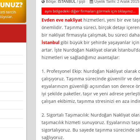
Bölge:
İSTANBUL
/ şişli
Üyelik Tarihi: 2 Aralık 2015
aynı bölgedeki diğer firmaları görmek için tıklayınız...
Evden eve nakliyat
hizmetleri, yeni bir eve taş
önemlidir. Taşınma süreci, birçok detayı içeren
bir nakliyat firmasıyla çalışmak, bu süreci daha
İstanbul
gibi büyük bir şehirde yaşayanlar içi
artar. İşte Nurdoğan Nakliyat olarak İstanbul’
hizmetleri ve sağladığımız avantajlar:
1. Profesyonel Ekip: Nurdoğan Nakliyat olarak 
çalışıyoruz. Taşınma sürecinde güvenilir ve den
eşyalarınızın güvenliği açısından son derece ön
iyi şekilde paketler, taşır ve yeni adrese yerleşt
çalışan ekibimiz, taşınma stresinizi en aza indir
2. Sigortalı Taşımacılık: Nurdoğan Nakliyat olar
taşımacılık hizmeti sunuyoruz. Eşyalarınızı taş
sigortalıyoruz. Bu sayede taşınma sürecinde ol
sağlıyoruz.