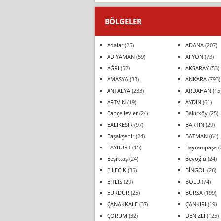
BÖLGELER
Adalar
(25)
ADANA
(207)
ADIYAMAN
(59)
AFYON
(73)
AĞRI
(52)
AKSARAY
(53)
AMASYA
(33)
ANKARA
(793)
ANTALYA
(233)
ARDAHAN
(15
ARTVİN
(19)
AYDIN
(61)
Bahçelievler
(24)
Bakırköy
(25)
BALIKESİR
(97)
BARTIN
(29)
Başakşehir
(24)
BATMAN
(64)
BAYBURT
(15)
Bayrampaşa
(
Beşiktaş
(24)
Beyoğlu
(24)
BİLECİK
(35)
BİNGÖL
(26)
BİTLİS
(29)
BOLU
(74)
BURDUR
(25)
BURSA
(199)
ÇANAKKALE
(37)
ÇANKIRI
(19)
ÇORUM
(32)
DENİZLİ
(125)