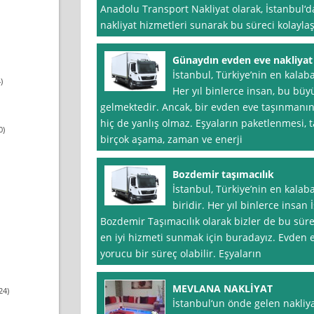
Anadolu Transport Nakliyat olarak, İstanbul‘da
nakliyat hizmetleri sunarak bu süreci kolaylaş
Günaydın evden eve nakliyat
İstanbul, Türkiye’nin en kalaba
)
Her yıl binlerce insan, bu büy
gelmektedir. Ancak, bir evden eve taşınmanın
hiç de yanlış olmaz. Eşyaların paketlenmesi, t
0)
birçok aşama, zaman ve enerji
Bozdemir taşımacılık
İstanbul, Türkiye’nin en kalaba
biridir. Her yıl binlerce insan 
Bozdemir Taşımacılık olarak bizler de bu süre
en iyi hizmeti sunmak için buradayız. Evden ev
yorucu bir süreç olabilir. Eşyaların
MEVLANA NAKLİYAT
24)
İstanbul‘un önde gelen nakliya