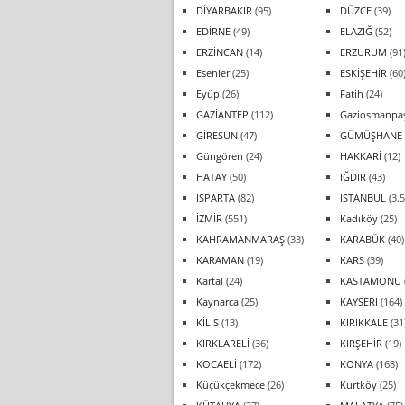
DİYARBAKIR
(95)
DÜZCE
(39)
EDİRNE
(49)
ELAZIĞ
(52)
ERZİNCAN
(14)
ERZURUM
(91
Esenler
(25)
ESKİŞEHİR
(60
Eyüp
(26)
Fatih
(24)
GAZİANTEP
(112)
Gaziosmanpa
GİRESUN
(47)
GÜMÜŞHANE
Güngören
(24)
HAKKARİ
(12)
HATAY
(50)
IĞDIR
(43)
ISPARTA
(82)
İSTANBUL
(3.5
İZMİR
(551)
Kadıköy
(25)
KAHRAMANMARAŞ
(33)
KARABÜK
(40)
KARAMAN
(19)
KARS
(39)
Kartal
(24)
KASTAMONU
Kaynarca
(25)
KAYSERİ
(164)
KİLİS
(13)
KIRIKKALE
(31
KIRKLARELİ
(36)
KIRŞEHİR
(19)
KOCAELİ
(172)
KONYA
(168)
Küçükçekmece
(26)
Kurtköy
(25)