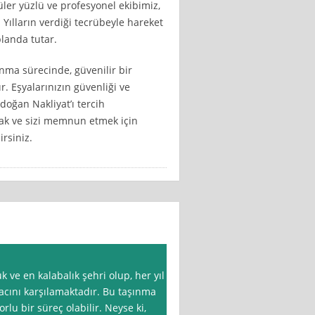
üler yüzlü ve profesyonel ekibimiz,
Yılların verdiği tecrübeyle hareket
landa tutar.
nma sürecinde, güvenilir bir
r. Eşyalarınızın güvenliği ve
doğan Nakliyat’ı tercih
nmak ve sizi memnun etmek için
rsiniz.
 ve en kalabalık şehri olup, her yıl
acını karşılamaktadır. Bu taşınma
orlu bir süreç olabilir. Neyse ki,