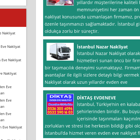
yıllardır müşterilerine kalite
memnuniyetini her zaman ön 
nakliyat konusunda uzmanlaşan firmamız, pro
özenle taşınmanızı sağlamaktadır. İstanbul g
oldukça zorlu bir süreçtir.
e Nakliyat
İstanbul Nazar Nakliyat
Eve Nakliyat
İstanbul Nazar Nakliyat olarak
 Eve Nakliyat
hizmetleri sunan öncü bir firma
bir taşımacılık deneyimi sunmaktayız. Firmam
e Nakliyat
avantajlar ile ilgili sizlere detaylı bilgi verme
Nakliyat olarak uzun yıllardır evden eve
den Eve
arı
DİKTAŞ EVDENEVE
den Eve
İstanbul, Türkiye’nin en kala
arı
şehirlerinden biridir. Bu büy
den Eve
içerisinde taşınmaları kaçını
arı
zorlukları ve stresi ise herkesin bildiği gibi o
n Eve Nakliyat
İstanbul’da hizmet veren evden eve nakliyat f