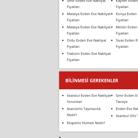
İzmir Evden Eve Nakliyat
Kayseri Evden
Fiyatları
Fiyatları
Malatya Evden Eve Nakliyat
Konya Evden 
Fiyatları
Fiyatları
Malatya Evden Eve Nakliyat
Mersin Evden 
Fiyatları
Fiyatları
Ordu Evden Eve Nakliyat
Sivas Evden E
Fiyatları
Fiyatları
Trabzon Evden Eve Nakliyat
Fiyatları
BILINMESI GEREKENLER
İstanbul Evden Eve Nakliyat
İzmir Evden E
Yorumları
Tavsiye
Asansörlü Taşımacılık
Evden Eve Nak
Nedir?
İstanbul Ofis 
Ekspertiz Hizmeti Nedir?