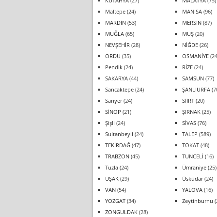
KÜTAHYA
(27)
MALATYA
(75)
Maltepe
(24)
MANİSA
(96)
MARDİN
(53)
MERSİN
(87)
MUĞLA
(65)
MUŞ
(20)
NEVŞEHİR
(28)
NİĞDE
(26)
ORDU
(35)
OSMANİYE
(24
Pendik
(24)
RİZE
(24)
SAKARYA
(44)
SAMSUN
(77)
Sancaktepe
(24)
ŞANLIURFA
(7
Sarıyer
(24)
SİİRT
(20)
SİNOP
(21)
ŞIRNAK
(25)
Şişli
(24)
SİVAS
(76)
Sultanbeyli
(24)
TALEP
(589)
TEKİRDAĞ
(47)
TOKAT
(48)
TRABZON
(45)
TUNCELİ
(16)
Tuzla
(24)
Ümraniye
(25)
UŞAK
(29)
Üsküdar
(24)
VAN
(54)
YALOVA
(16)
YOZGAT
(34)
Zeytinburnu
(
ZONGULDAK
(28)