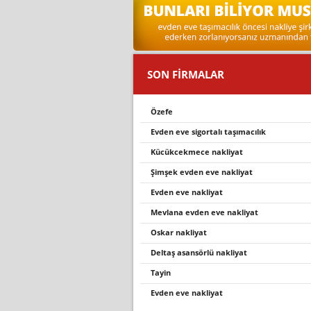
SON FİRMALAR
özefe
evden eve sigortalı taşımacılık
kücükcekmece nakli̇yat
şimşek evden eve nakliyat
evden eve nakliyat
mevlana evden eve nakliyat
oskar nakli̇yat
deltaş asansörlü nakliyat
tayin
evden eve nakliyat