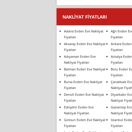
NAKLIYAT FIYATLARI
Adana Evden Eve Nakliyat
Ağrı Evden Ev
Fiyatları
Fiyatları
Aksaray Evden Eve Nakliyat
Ankara Evden 
Fiyatları
Fiyatları
Adıyaman Evden Eve
Antalya Evden
Nakliyat Fiyatları
Fiyatları
Batman Evden Eve Nakliyat
Bolu Evden Ev
Fiyatları
Fiyatları
Bursa Evden Eve Nakliyat
Çanakkale Ev
Fiyatları
Nakliyat Fiyatl
Denizli Evden Eve Nakliyat
Diyarbakır Ev
Fiyatları
Nakliyat Fiyatl
Eskişehir Evden Eve
Gaziantep Ev
Nakliyat Fiyatları
Nakliyat Fiyatl
Giresun Evden Eve Nakliyat
İstanbul Evde
Fiyatları
Fiyatları