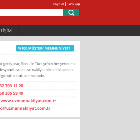
|
Kayıt ol
Giriş yap
ETİŞİM