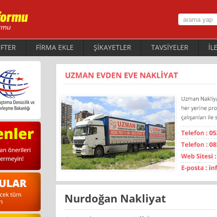
FTER
FİRMA EKLE
ŞİKAYETLER
TAVSİYELER
İL
Nurdoğan Nakliyat