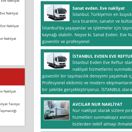
 Eve Nakliyat
Sanat evden. Eve nakliyat
Eve Nakliyat
İstanbul, Türkiye’nin en büyük
sıra ticaretin, sanatın ve kült
Eve Nakliyat
İstanbul’da yaşayanlar ve işletmeler için taşı
kaynağı olabilir. Neyse ki, Sanat Evden. Eve Nak
ve Nakliyat
güvenilir ve profesyonel
İSTANBUL EVDEN EVE REFTU
İstanbul Evden Eve Reftur ola
nakliyat hizmetlerini sunmakta
güvenilir bir taşımacılık deneyimi yaşatmak içi
Profesyonel ekibimiz ve modern ekipmanlarımı
bir şekilde gerçekleştiriyoruz. İSTANBUL olar
ve Nakliyat
AVCILAR NUR NAKLİYAT
liyat Tavsiye
Nur nakliyat olarak sizlere pı
Taşımacılığı
hızmetleri sunmaktayız evinizi 
bizlerden teklif almayı ihmal