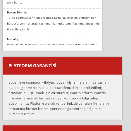
göre beli...
Hakan Sönmez:
12-14 Temmuz tarihleri arasında Koza Nakliyat ile Erzurum’dan
Burdur’a şehirler arası taşınma hizmeti aldım. Taşınma öncesinde
firma ile yaptığı...
Mel Alty:
İnova Nakliyat Ankara ile anlaşıldı eşyayı taşıdılar parayı aldılar.
Salon duvarına bir baktım birisi boydan alüminyum renkli bantı
yapıştırm...
PLATFORM GARANTİSİ
Murat:
Merhaba, bu firmayı bir arkadaş tavsiyesi üzerine tercih ettim,
hiçbir sıkıntı yaşanmayacağını ve kendilerinin çok titiz
Evden eve taşımacılık ihtiyacı duyan kişiler ile alanında uzman
çalıştıklarını, müş...
olan belgeli ve hizmet kalitesi tarafımızdan kontrol edilmiş
firmaları buluşturmak için oluşturduğumuz platformumuzda
Ahmet:
firmaları arayarak hizmet ve fiyat konusunda bilgi talep
Lüleburgaz güngünes evden eve naklyat eşyalarımı taşımak için
edebilirsiniz. Platform olarak rehberimizde yer alan firmaların
anlaştık sabah eve geldiklerinde de eşyalarımı düzgün şekilde
tamamına hizmet kalitesi yönünden garanti sağladığımızı
sarcaz demelerine r...
bilmenizi isteriz.
mehmet güldü:
Ankara ALİCANLAR NAKLİYAT Tutarsız ve ticari ahlak problemleri
var verdikleri fiyat teklifini arttırdılar. Sonrasında taşıma gününde