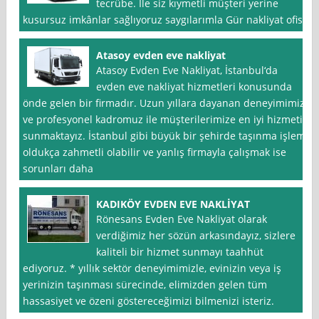
tecrübe. İle siz kıymetli müşteri yerine
kusursuz imkânlar sağlıyoruz saygılarımla Gür nakliyat ofis
Atasoy evden eve nakliyat
Atasoy Evden Eve Nakliyat, İstanbul‘da
evden eve nakliyat hizmetleri konusunda
önde gelen bir firmadır. Uzun yıllara dayanan deneyimimiz
ve profesyonel kadromuz ile müşterilerimize en iyi hizmeti
sunmaktayız. İstanbul gibi büyük bir şehirde taşınma işlemi
oldukça zahmetli olabilir ve yanlış firmayla çalışmak ise
sorunları daha
KADIKÖY EVDEN EVE NAKLİYAT
Rönesans Evden Eve Nakliyat olarak
verdiğimiz her sözün arkasındayız, sizlere
kaliteli bir hizmet sunmayı taahhüt
ediyoruz. * yıllık sektör deneyimimizle, evinizin veya iş
yerinizin taşınması sürecinde, elimizden gelen tüm
hassasiyet ve özeni göstereceğimizi bilmenizi isteriz.