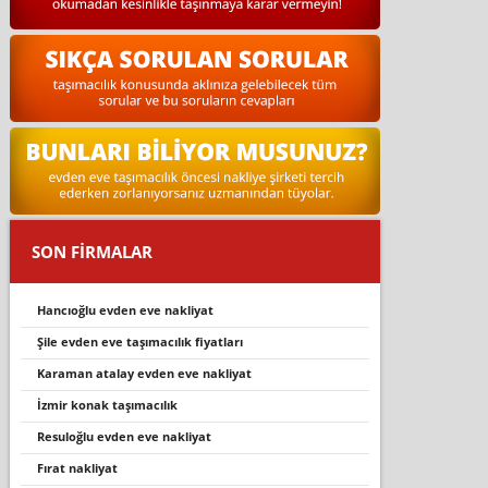
SON FİRMALAR
hancioğlu evden eve nakli̇yat
şile evden eve taşımacılık fiyatları
karaman atalay evden eve nakliyat
i̇zmir konak taşımacılık
resuloğlu evden eve nakliyat
firat nakli̇yat