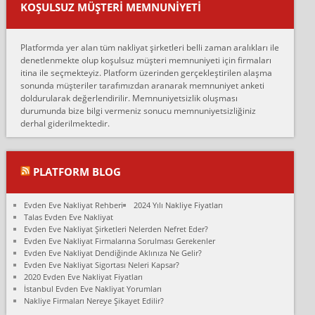
KOŞULSUZ MÜŞTERI MEMNUNIYETI
oldukça tutarsı...
Erol:
Platformda yer alan tüm nakliyat şirketleri belli zaman aralıkları ile
Ankara Alicanlar naklyat tel 5465524025. 2600 TL'ye ankaradan
denetlenmekte olup koşulsuz müşteri memnuniyeti için firmaları
Konya ya Alicanlar naklyat la anlaştık bu şahıs evin taşınacağı gün
itina ile seçmekteyiz. Platform üzerinden gerçekleştirilen alaşma
fiyatın mazoto gele...
sonunda müşteriler tarafımızdan aranarak memnuniyet anketi
doldurularak değerlendirilir. Memnuniyetsizlik oluşması
Fatih kokmese:
durumunda bize bilgi vermeniz sonucu memnuniyetsizliğiniz
Diyarbakır dan eşyamı getirtmek için anlaştım sözleşme yaptım.
derhal giderilmektedir.
Son anda fiyat artırdılar.. mecburiyetten tasittim.. bu kişiler ağrılı
Ankara merk...
Ali:
PLATFORM BLOG
İzmir de evim naklyat diye bir firmaya ev taşıttık, çok pişman
olduk. Asansörlü dediler sonra uraya asansör kurulmaz dediler
Evden Eve Nakliyat Rehberi
2024 Yılı Nakliye Fiyatları
fark istediler. ortada asa...
Talas Evden Eve Nakliyat
Evden Eve Nakliyat Şirketleri Nelerden Nefret Eder?
Nimet:
Evden Eve Nakliyat Firmalarına Sorulması Gerekenler
Ben 2021 Ağustos ilk haftası Evimi taşıdım yani İstanbul'un bir
Evden Eve Nakliyat Dendiğinde Aklınıza Ne Gelir?
Mahallesi'nden bir başka Mahallesi'ne yani Ümraniye bölgesinde
Evden Eve Nakliyat Sigortası Neleri Kapsar?
oturuyorum önceleri ara...
2020 Evden Eve Nakliyat Fiyatları
İstanbul Evden Eve Nakliyat Yorumları
Nimet Köse:
Nakliye Firmaları Nereye Şikayet Edilir?
Merhaba ben 2021 Ağustos ilk haftası evimi Ümraniye'den Çok