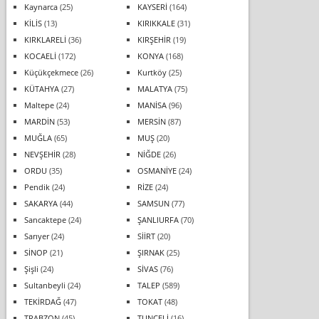
Kaynarca
(25)
KAYSERİ
(164)
KİLİS
(13)
KIRIKKALE
(31)
KIRKLARELİ
(36)
KIRŞEHİR
(19)
KOCAELİ
(172)
KONYA
(168)
Küçükçekmece
(26)
Kurtköy
(25)
KÜTAHYA
(27)
MALATYA
(75)
Maltepe
(24)
MANİSA
(96)
MARDİN
(53)
MERSİN
(87)
MUĞLA
(65)
MUŞ
(20)
NEVŞEHİR
(28)
NİĞDE
(26)
ORDU
(35)
OSMANİYE
(24)
Pendik
(24)
RİZE
(24)
SAKARYA
(44)
SAMSUN
(77)
Sancaktepe
(24)
ŞANLIURFA
(70)
Sarıyer
(24)
SİİRT
(20)
SİNOP
(21)
ŞIRNAK
(25)
Şişli
(24)
SİVAS
(76)
Sultanbeyli
(24)
TALEP
(589)
TEKİRDAĞ
(47)
TOKAT
(48)
TRABZON
(45)
TUNCELİ
(16)