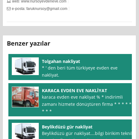
web: www.nursoyevdeneve.com
e-posta:
faruknursoy@gmail.com
Benzer yazılar
Tolgahan nakliyat
* ′ den beri tüm türkiyeye evden eve
nakliyat.
KARACA EVDEN EVE NAKLİYAT
karaca evden eve nakliyat % * indirimli
zamanı hizmete dönüştüren firma * * * * *
* * *
Beylikdüzü gür nakliyat
Beylikdüzü gür nakliyat….bilgi birikim teknik