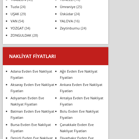
Tuzla
(24)
Ümraniye
(25)
UŞAK
(29)
Üsküdar
(24)
VAN
(54)
YALOVA
(16)
YOZGAT
(34)
Zeytinburnu
(24)
ZONGULDAK
(28)
NAKLIYAT FIYATLARI
Adana Evden Eve Nakliyat
Ağrı Evden Eve Nakliyat
Fiyatları
Fiyatları
Aksaray Evden Eve Nakliyat
Ankara Evden Eve Nakliyat
Fiyatları
Fiyatları
Adıyaman Evden Eve
Antalya Evden Eve Nakliyat
Nakliyat Fiyatları
Fiyatları
Batman Evden Eve Nakliyat
Bolu Evden Eve Nakliyat
Fiyatları
Fiyatları
Bursa Evden Eve Nakliyat
Çanakkale Evden Eve
Fiyatları
Nakliyat Fiyatları
Denizli Evden Eve Nakliyat
Diyarbakır Evden Eve