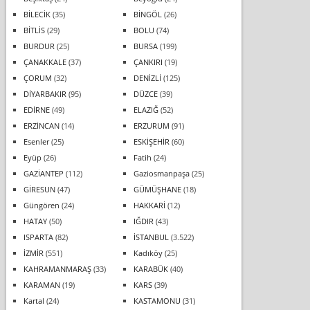
BİLECİK
(35)
BİNGÖL
(26)
BİTLİS
(29)
BOLU
(74)
BURDUR
(25)
BURSA
(199)
ÇANAKKALE
(37)
ÇANKIRI
(19)
ÇORUM
(32)
DENİZLİ
(125)
DİYARBAKIR
(95)
DÜZCE
(39)
EDİRNE
(49)
ELAZIĞ
(52)
ERZİNCAN
(14)
ERZURUM
(91)
Esenler
(25)
ESKİŞEHİR
(60)
Eyüp
(26)
Fatih
(24)
GAZİANTEP
(112)
Gaziosmanpaşa
(25)
GİRESUN
(47)
GÜMÜŞHANE
(18)
Güngören
(24)
HAKKARİ
(12)
HATAY
(50)
IĞDIR
(43)
ISPARTA
(82)
İSTANBUL
(3.522)
İZMİR
(551)
Kadıköy
(25)
KAHRAMANMARAŞ
(33)
KARABÜK
(40)
KARAMAN
(19)
KARS
(39)
Kartal
(24)
KASTAMONU
(31)