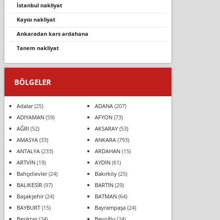
i̇stanbul nakliyat
kayisi nakli̇yat
ankaradan kars ardahana
tanem nakliyat
BÖLGELER
Adalar
(25)
ADANA
(207)
ADIYAMAN
(59)
AFYON
(73)
AĞRI
(52)
AKSARAY
(53)
AMASYA
(33)
ANKARA
(793)
ANTALYA
(233)
ARDAHAN
(15)
ARTVİN
(19)
AYDIN
(61)
Bahçelievler
(24)
Bakırköy
(25)
BALIKESİR
(97)
BARTIN
(29)
Başakşehir
(24)
BATMAN
(64)
BAYBURT
(15)
Bayrampaşa
(24)
Beşiktaş
(24)
Beyoğlu
(24)