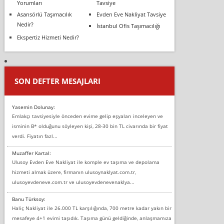
Yorumları
Tavsiye
Asansörlü Taşımacılık
Evden Eve Nakliyat Tavsiye
Nedir?
İstanbul Ofis Taşımacılığı
Ekspertiz Hizmeti Nedir?
SON DEFTER MESAJLARI
Yasemin Dolunay:
Emlakçı tavsiyesiyle önceden evime gelip eşyaları inceleyen ve
isminin B* olduğunu söyleyen kişi, 28-30 bin TL civarında bir fiyat
verdi. Fiyatın fazl...
Muzaffer Kartal:
Ulusoy Evden Eve Nakliyat ile komple ev taşıma ve depolama
hizmeti almak üzere, firmanın ulusoynaklyat.com.tr,
ulusoyevdeneve.com.tr ve ulusoyevdenevenaklya...
Banu Türksoy:
Haliç Nakliyat ile 26.000 TL karşılığında, 700 metre kadar yakın bir
mesafeye 4+1 evimi taşıdık. Taşıma günü geldiğinde, anlaşmamıza