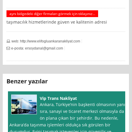
aynı bölgedeki diğer firmaları görmek için tıklayınız...
taşımacılık hizmetlerinde güven ve kalitenin adresi
web: http://www.elifogluankaranakliyat.com
e-posta:
ersoydanal@gmail.com
Benzer yazılar
Vip Trans Nakliyat
Ankara, Türkiye’nin başkenti olmasının yanı
sıra, sanayi ve ticaret merkezi olmasıyla da
ön plana çıkan bir şehirdir. Bu nedenle,
Ankara’da taşınma işlemleri oldukça sık görülen bir
durumdur. Evini taşımak isteyenler için güvenilir ve