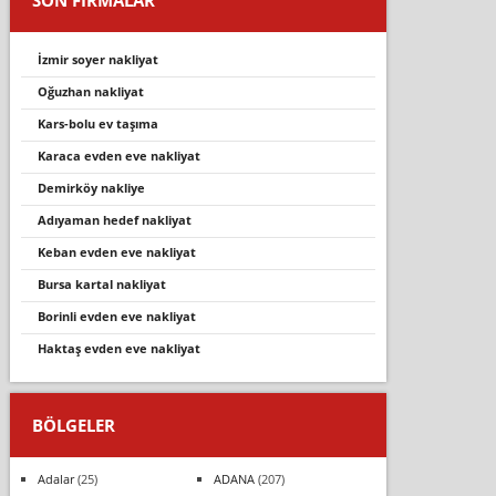
i̇zmir soyer nakliyat
oğuzhan nakli̇yat
kars-bolu ev taşima
karaca evden eve nakli̇yat
demi̇rköy nakli̇ye
adıyaman hedef nakliyat
keban evden eve nakli̇yat
bursa kartal nakliyat
borinli evden eve nakliyat
haktaş evden eve nakliyat
BÖLGELER
Adalar
(25)
ADANA
(207)