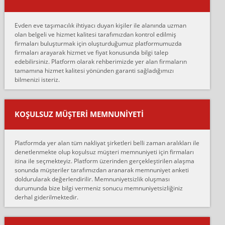
Merhaba, bu firmayı bir arkadaş tavsiyesi üzerine tercih ettim,
hiçbir sıkıntı yaşanmayacağını ve kendilerinin çok titiz
Evden eve taşımacılık ihtiyacı duyan kişiler ile alanında uzman
çalıştıklarını, müş...
olan belgeli ve hizmet kalitesi tarafımızdan kontrol edilmiş
firmaları buluşturmak için oluşturduğumuz platformumuzda
Ahmet:
firmaları arayarak hizmet ve fiyat konusunda bilgi talep
Lüleburgaz güngünes evden eve naklyat eşyalarımı taşımak için
edebilirsiniz. Platform olarak rehberimizde yer alan firmaların
anlaştık sabah eve geldiklerinde de eşyalarımı düzgün şekilde
tamamına hizmet kalitesi yönünden garanti sağladığımızı
sarcaz demelerine r...
bilmenizi isteriz.
mehmet güldü:
Ankara ALİCANLAR NAKLİYAT Tutarsız ve ticari ahlak problemleri
var verdikleri fiyat teklifini arttırdılar. Sonrasında taşıma gününde
KOŞULSUZ MÜŞTERI MEMNUNIYETI
oldukça tutarsı...
Erol:
Platformda yer alan tüm nakliyat şirketleri belli zaman aralıkları ile
Ankara Alicanlar naklyat tel 5465524025. 2600 TL'ye ankaradan
denetlenmekte olup koşulsuz müşteri memnuniyeti için firmaları
Konya ya Alicanlar naklyat la anlaştık bu şahıs evin taşınacağı gün
itina ile seçmekteyiz. Platform üzerinden gerçekleştirilen alaşma
fiyatın mazoto gele...
sonunda müşteriler tarafımızdan aranarak memnuniyet anketi
doldurularak değerlendirilir. Memnuniyetsizlik oluşması
Fatih kokmese:
durumunda bize bilgi vermeniz sonucu memnuniyetsizliğiniz
Diyarbakır dan eşyamı getirtmek için anlaştım sözleşme yaptım.
derhal giderilmektedir.
Son anda fiyat artırdılar.. mecburiyetten tasittim.. bu kişiler ağrılı
Ankara merk...