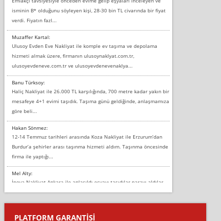
Emlakçı tavsiyesiyle önceden evime gelip eşyaları inceleyen ve
isminin B* olduğunu söyleyen kişi, 28-30 bin TL civarında bir fiyat
verdi. Fiyatın fazl...
Muzaffer Kartal:
Ulusoy Evden Eve Nakliyat ile komple ev taşıma ve depolama
hizmeti almak üzere, firmanın ulusoynaklyat.com.tr,
ulusoyevdeneve.com.tr ve ulusoyevdenevenaklya...
Banu Türksoy:
Haliç Nakliyat ile 26.000 TL karşılığında, 700 metre kadar yakın bir
mesafeye 4+1 evimi taşıdık. Taşıma günü geldiğinde, anlaşmamıza
göre beli...
Hakan Sönmez:
12-14 Temmuz tarihleri arasında Koza Nakliyat ile Erzurum’dan
Burdur’a şehirler arası taşınma hizmeti aldım. Taşınma öncesinde
firma ile yaptığı...
Mel Alty:
İnova Nakliyat Ankara ile anlaşıldı eşyayı taşıdılar parayı aldılar.
Salon duvarına bir baktım birisi boydan alüminyum renkli bantı
yapıştırm...
PLATFORM GARANTİSİ
Murat: