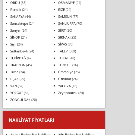
ORDU
(35)
OSMANİYE
(24)
Pendik
(24)
RİZE
(24)
SAKARYA
(44)
SAMSUN
(77)
Sancaktepe
(24)
ŞANLIURFA
(70)
Sarıyer
(24)
SİİRT
(20)
SİNOP
(21)
ŞIRNAK
(25)
Şişli
(24)
SİVAS
(76)
Sultanbeyli
(24)
TALEP
(589)
TEKİRDAĞ
(47)
TOKAT
(48)
TRABZON
(45)
TUNCELİ
(16)
Tuzla
(24)
Ümraniye
(25)
UŞAK
(29)
Üsküdar
(24)
VAN
(54)
YALOVA
(16)
YOZGAT
(34)
Zeytinburnu
(24)
ZONGULDAK
(28)
NAKLIYAT FIYATLARI
Adana Evden Eve Nakliyat
Ağrı Evden Eve Nakliyat