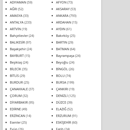
ADIYAMAN
(59)
AFYON
(73)
AĞRI
(52)
AKSARAY
(53)
AMASYA
(33)
ANKARA
(793)
ANTALYA
(233)
ARDAHAN
(15)
ARTVİN
(19)
AYDIN
(61)
Bahçelievler
(24)
Bakırköy
(25)
BALIKESİR
(97)
BARTIN
(29)
Başakşehir
(24)
BATMAN
(64)
BAYBURT
(15)
Bayrampaşa
(24)
Beşiktaş
(24)
Beyoğlu
(24)
BİLECİK
(35)
BİNGÖL
(26)
BİTLİS
(29)
BOLU
(74)
BURDUR
(25)
BURSA
(199)
ÇANAKKALE
(37)
ÇANKIRI
(19)
ÇORUM
(32)
DENİZLİ
(125)
DİYARBAKIR
(95)
DÜZCE
(39)
EDİRNE
(49)
ELAZIĞ
(52)
ERZİNCAN
(14)
ERZURUM
(91)
Esenler
(25)
ESKİŞEHİR
(60)
Eyüp
(26)
Fatih
(24)