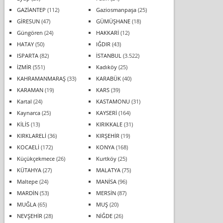
GAZİANTEP
(112)
Gaziosmanpaşa
(25)
GİRESUN
(47)
GÜMÜŞHANE
(18)
Güngören
(24)
HAKKARİ
(12)
HATAY
(50)
IĞDIR
(43)
ISPARTA
(82)
İSTANBUL
(3.522)
İZMİR
(551)
Kadıköy
(25)
KAHRAMANMARAŞ
(33)
KARABÜK
(40)
KARAMAN
(19)
KARS
(39)
Kartal
(24)
KASTAMONU
(31)
Kaynarca
(25)
KAYSERİ
(164)
KİLİS
(13)
KIRIKKALE
(31)
KIRKLARELİ
(36)
KIRŞEHİR
(19)
KOCAELİ
(172)
KONYA
(168)
Küçükçekmece
(26)
Kurtköy
(25)
KÜTAHYA
(27)
MALATYA
(75)
Maltepe
(24)
MANİSA
(96)
MARDİN
(53)
MERSİN
(87)
MUĞLA
(65)
MUŞ
(20)
NEVŞEHİR
(28)
NİĞDE
(26)