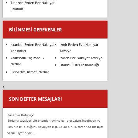
Trabzon Evden Eve Nakliyat
Fiyatları
BILINMESI GEREKENLER
İstanbul Evden Eve Nakliyat
İzmir Evden Eve Nakliyat
Yorumları
Tavsiye
Asansörlü Taşımacılık
Evden Eve Nakliyat Tavsiye
Nedir?
İstanbul Ofis Taşımacılığı
Ekspertiz Hizmeti Nedir?
SON DEFTER MESAJLARI
Yasemin Dolunay:
Emlakçı tavsiyesiyle önceden evime gelip eşyaları inceleyen ve
isminin B* olduğunu söyleyen kişi, 28-30 bin TL civarında bir fiyat
verdi. Fiyatın fazl...