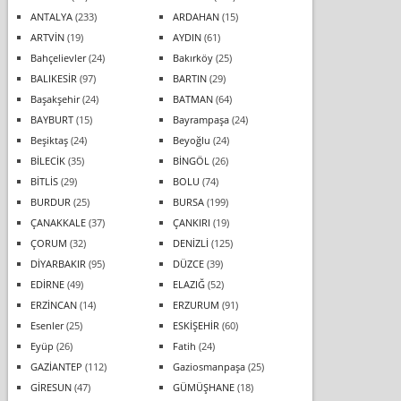
ANTALYA
(233)
ARDAHAN
(15)
ARTVİN
(19)
AYDIN
(61)
Bahçelievler
(24)
Bakırköy
(25)
BALIKESİR
(97)
BARTIN
(29)
Başakşehir
(24)
BATMAN
(64)
BAYBURT
(15)
Bayrampaşa
(24)
Beşiktaş
(24)
Beyoğlu
(24)
BİLECİK
(35)
BİNGÖL
(26)
BİTLİS
(29)
BOLU
(74)
BURDUR
(25)
BURSA
(199)
ÇANAKKALE
(37)
ÇANKIRI
(19)
ÇORUM
(32)
DENİZLİ
(125)
DİYARBAKIR
(95)
DÜZCE
(39)
EDİRNE
(49)
ELAZIĞ
(52)
ERZİNCAN
(14)
ERZURUM
(91)
Esenler
(25)
ESKİŞEHİR
(60)
Eyüp
(26)
Fatih
(24)
GAZİANTEP
(112)
Gaziosmanpaşa
(25)
GİRESUN
(47)
GÜMÜŞHANE
(18)