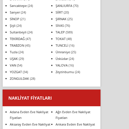
Sancaktepe
(24)
ŞANLIURFA
(70)
Sarıyer
(24)
SİİRT
(20)
SİNOP
(21)
ŞIRNAK
(25)
Şişli
(24)
SİVAS
(76)
Sultanbeyli
(24)
TALEP
(589)
TEKİRDAĞ
(47)
TOKAT
(48)
TRABZON
(45)
TUNCELİ
(16)
Tuzla
(24)
Ümraniye
(25)
UŞAK
(29)
Üsküdar
(24)
VAN
(54)
YALOVA
(16)
YOZGAT
(34)
Zeytinburnu
(24)
ZONGULDAK
(28)
NAKLIYAT FIYATLARI
Adana Evden Eve Nakliyat
Ağrı Evden Eve Nakliyat
Fiyatları
Fiyatları
Aksaray Evden Eve Nakliyat
Ankara Evden Eve Nakliyat