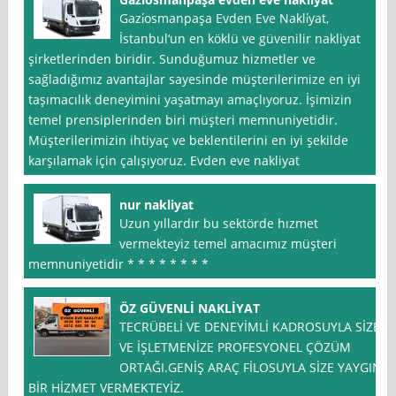
Gazi̇osmanpaşa Evden Eve Nakli̇yat,
İstanbul‘un en köklü ve güvenilir nakliyat
şirketlerinden biridir. Sunduğumuz hizmetler ve
sağladığımız avantajlar sayesinde müşterilerimize en iyi
taşımacılık deneyimini yaşatmayı amaçlıyoruz. İşimizin
temel prensiplerinden biri müşteri memnuniyetidir.
Müşterilerimizin ihtiyaç ve beklentilerini en iyi şekilde
karşılamak için çalışıyoruz. Evden eve nakliyat
nur nakliyat
Uzun yıllardır bu sektörde hızmet
vermekteyiz temel amacımız müşteri
memnuniyetidir * * * * * * * *
ÖZ GÜVENLİ NAKLİYAT
TECRÜBELİ VE DENEYİMLİ KADROSUYLA SİZE
VE İŞLETMENİZE PROFESYONEL ÇÖZÜM
ORTAĞI.GENİŞ ARAÇ FİLOSUYLA SİZE YAYGIN
BİR HİZMET VERMEKTEYİZ.