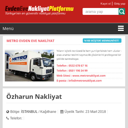
|
Kayıt ol
Giriş yap
Menü
Özharun Nakliyat
Bölge:
İSTANBUL
/ Kağıthane
Üyelik Tarihi: 23 Mart 2018
Telefon: