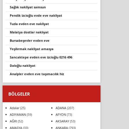
sağlık nakliyat samsun
pendik izcioğlu evde eve nakliyat
tuzla evden eve nakli̇yat
malatya dostlar naklıyat
bursabeşevler evden eve
yeşilırmak nakliyat amasya
sancaktepe evden eve i̇zci̇oğlu 0216 496
daloğlu nakli̇yat
analpler evden eve taşımacılık hiz
BÖLGELER
Adalar
(25)
ADANA
(207)
ADIYAMAN
(59)
AFYON
(73)
AĞRI
(52)
AKSARAY
(53)
AMASYA
(33)
ANKARA
(793)