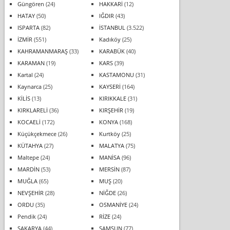
Güngören
(24)
HAKKARİ
(12)
HATAY
(50)
IĞDIR
(43)
ISPARTA
(82)
İSTANBUL
(3.522)
İZMİR
(551)
Kadıköy
(25)
KAHRAMANMARAŞ
(33)
KARABÜK
(40)
KARAMAN
(19)
KARS
(39)
Kartal
(24)
KASTAMONU
(31)
Kaynarca
(25)
KAYSERİ
(164)
KİLİS
(13)
KIRIKKALE
(31)
KIRKLARELİ
(36)
KIRŞEHİR
(19)
KOCAELİ
(172)
KONYA
(168)
Küçükçekmece
(26)
Kurtköy
(25)
KÜTAHYA
(27)
MALATYA
(75)
Maltepe
(24)
MANİSA
(96)
MARDİN
(53)
MERSİN
(87)
MUĞLA
(65)
MUŞ
(20)
NEVŞEHİR
(28)
NİĞDE
(26)
ORDU
(35)
OSMANİYE
(24)
Pendik
(24)
RİZE
(24)
SAKARYA
(44)
SAMSUN
(77)