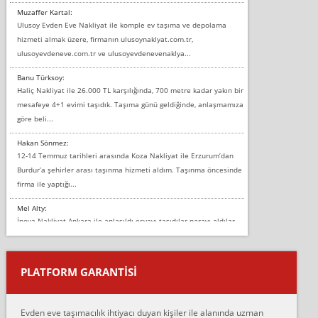
Muzaffer Kartal:
Ulusoy Evden Eve Nakliyat ile komple ev taşıma ve depolama
hizmeti almak üzere, firmanın ulusoynaklyat.com.tr,
ulusoyevdeneve.com.tr ve ulusoyevdenevenaklya...
Banu Türksoy:
Haliç Nakliyat ile 26.000 TL karşılığında, 700 metre kadar yakın bir
mesafeye 4+1 evimi taşıdık. Taşıma günü geldiğinde, anlaşmamıza
göre beli...
Hakan Sönmez:
12-14 Temmuz tarihleri arasında Koza Nakliyat ile Erzurum’dan
Burdur’a şehirler arası taşınma hizmeti aldım. Taşınma öncesinde
firma ile yaptığı...
Mel Alty:
İnova Nakliyat Ankara ile anlaşıldı eşyayı taşıdılar parayı aldılar.
Salon duvarına bir baktım birisi boydan alüminyum renkli bantı
yapıştırm...
PLATFORM GARANTİSİ
Murat:
Merhaba, bu firmayı bir arkadaş tavsiyesi üzerine tercih ettim,
hiçbir sıkıntı yaşanmayacağını ve kendilerinin çok titiz
Evden eve taşımacılık ihtiyacı duyan kişiler ile alanında uzman
çalıştıklarını, müş...