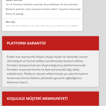
12-14 Temmuz tarihleri arasında Koza Nakliyat ile Erzurum’dan
Burdur’a şehirler arası taşınma hizmeti aldım. Taşınma öncesinde
firma ile yaptığı...
Mel Alty:
İnova Nakliyat Ankara ile anlaşıldı eşyayı taşıdılar parayı aldılar.
Salon duvarına bir baktım birisi boydan alüminyum renkli bantı
yapıştırm...
PLATFORM GARANTİSİ
Murat:
Merhaba, bu firmayı bir arkadaş tavsiyesi üzerine tercih ettim,
hiçbir sıkıntı yaşanmayacağını ve kendilerinin çok titiz
Evden eve taşımacılık ihtiyacı duyan kişiler ile alanında uzman
çalıştıklarını, müş...
olan belgeli ve hizmet kalitesi tarafımızdan kontrol edilmiş
firmaları buluşturmak için oluşturduğumuz platformumuzda
Ahmet:
firmaları arayarak hizmet ve fiyat konusunda bilgi talep
Lüleburgaz güngünes evden eve naklyat eşyalarımı taşımak için
edebilirsiniz. Platform olarak rehberimizde yer alan firmaların
anlaştık sabah eve geldiklerinde de eşyalarımı düzgün şekilde
tamamına hizmet kalitesi yönünden garanti sağladığımızı
sarcaz demelerine r...
bilmenizi isteriz.
mehmet güldü:
Ankara ALİCANLAR NAKLİYAT Tutarsız ve ticari ahlak problemleri
var verdikleri fiyat teklifini arttırdılar. Sonrasında taşıma gününde
KOŞULSUZ MÜŞTERI MEMNUNIYETI
oldukça tutarsı...