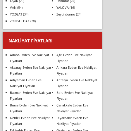
UŞAK
(29)
Üsküdar
(24)
VAN
(54)
YALOVA
(16)
YOZGAT
(34)
Zeytinburnu
(24)
ZONGULDAK
(28)
NAKLIYAT FIYATLARI
Adana Evden Eve Nakliyat
Ağrı Evden Eve Nakliyat
Fiyatları
Fiyatları
Aksaray Evden Eve Nakliyat
Ankara Evden Eve Nakliyat
Fiyatları
Fiyatları
Adıyaman Evden Eve
Antalya Evden Eve Nakliyat
Nakliyat Fiyatları
Fiyatları
Batman Evden Eve Nakliyat
Bolu Evden Eve Nakliyat
Fiyatları
Fiyatları
Bursa Evden Eve Nakliyat
Çanakkale Evden Eve
Fiyatları
Nakliyat Fiyatları
Denizli Evden Eve Nakliyat
Diyarbakır Evden Eve
Fiyatları
Nakliyat Fiyatları
Eskişehir Evden Eve
Gaziantep Evden Eve