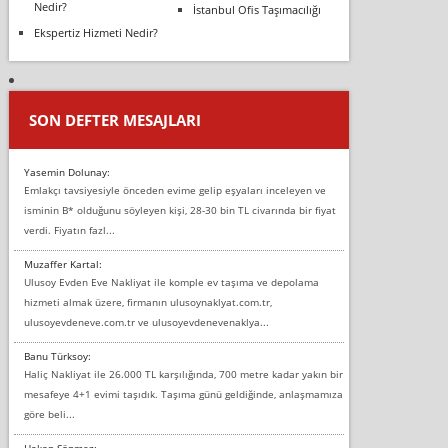
Nedir?
İstanbul Ofis Taşımacılığı
Ekspertiz Hizmeti Nedir?
SON DEFTER MESAJLARI
Yasemin Dolunay:
Emlakçı tavsiyesiyle önceden evime gelip eşyaları inceleyen ve
isminin B* olduğunu söyleyen kişi, 28-30 bin TL civarında bir fiyat
verdi. Fiyatın fazl...
Muzaffer Kartal:
Ulusoy Evden Eve Nakliyat ile komple ev taşıma ve depolama
hizmeti almak üzere, firmanın ulusoynaklyat.com.tr,
ulusoyevdeneve.com.tr ve ulusoyevdenevenaklya...
Banu Türksoy:
Haliç Nakliyat ile 26.000 TL karşılığında, 700 metre kadar yakın bir
mesafeye 4+1 evimi taşıdık. Taşıma günü geldiğinde, anlaşmamıza
göre beli...
Hakan Sönmez: