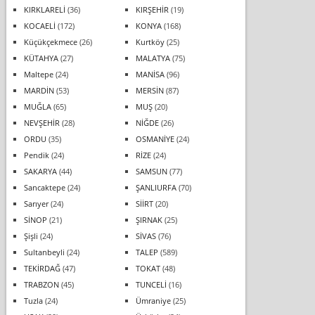
KIRKLARELİ
(36)
KIRŞEHİR
(19)
KOCAELİ
(172)
KONYA
(168)
Küçükçekmece
(26)
Kurtköy
(25)
KÜTAHYA
(27)
MALATYA
(75)
Maltepe
(24)
MANİSA
(96)
MARDİN
(53)
MERSİN
(87)
MUĞLA
(65)
MUŞ
(20)
NEVŞEHİR
(28)
NİĞDE
(26)
ORDU
(35)
OSMANİYE
(24)
Pendik
(24)
RİZE
(24)
SAKARYA
(44)
SAMSUN
(77)
Sancaktepe
(24)
ŞANLIURFA
(70)
Sarıyer
(24)
SİİRT
(20)
SİNOP
(21)
ŞIRNAK
(25)
Şişli
(24)
SİVAS
(76)
Sultanbeyli
(24)
TALEP
(589)
TEKİRDAĞ
(47)
TOKAT
(48)
TRABZON
(45)
TUNCELİ
(16)
Tuzla
(24)
Ümraniye
(25)