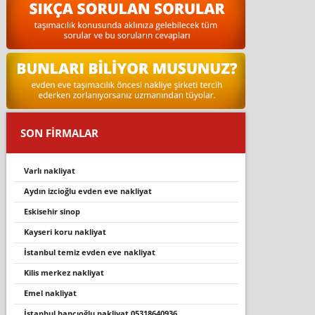
SON FİRMALAR
varli nakli̇yat
aydın izcioğlu evden eve nakliyat
eskisehir sinop
kayseri koru nakliyat
i̇stanbul temiz evden eve nakliyat
ki̇li̇s merkez nakli̇yat
emel nakliyat
i̇stanbul hancioğlu nakli̇yat 05318640936