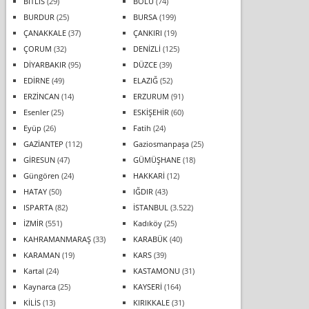
BİTLİS
(29)
BOLU
(74)
BURDUR
(25)
BURSA
(199)
ÇANAKKALE
(37)
ÇANKIRI
(19)
ÇORUM
(32)
DENİZLİ
(125)
DİYARBAKIR
(95)
DÜZCE
(39)
EDİRNE
(49)
ELAZIĞ
(52)
ERZİNCAN
(14)
ERZURUM
(91)
Esenler
(25)
ESKİŞEHİR
(60)
Eyüp
(26)
Fatih
(24)
GAZİANTEP
(112)
Gaziosmanpaşa
(25)
GİRESUN
(47)
GÜMÜŞHANE
(18)
Güngören
(24)
HAKKARİ
(12)
HATAY
(50)
IĞDIR
(43)
ISPARTA
(82)
İSTANBUL
(3.522)
İZMİR
(551)
Kadıköy
(25)
KAHRAMANMARAŞ
(33)
KARABÜK
(40)
KARAMAN
(19)
KARS
(39)
Kartal
(24)
KASTAMONU
(31)
Kaynarca
(25)
KAYSERİ
(164)
KİLİS
(13)
KIRIKKALE
(31)