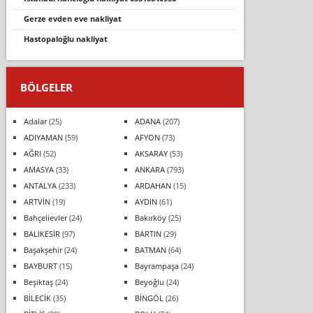
gerze evden eve nakli̇yat
hastopaloğlu nakli̇yat
BÖLGELER
Adalar
(25)
ADANA
(207)
ADIYAMAN
(59)
AFYON
(73)
AĞRI
(52)
AKSARAY
(53)
AMASYA
(33)
ANKARA
(793)
ANTALYA
(233)
ARDAHAN
(15)
ARTVİN
(19)
AYDIN
(61)
Bahçelievler
(24)
Bakırköy
(25)
BALIKESİR
(97)
BARTIN
(29)
Başakşehir
(24)
BATMAN
(64)
BAYBURT
(15)
Bayrampaşa
(24)
Beşiktaş
(24)
Beyoğlu
(24)
BİLECİK
(35)
BİNGÖL
(26)