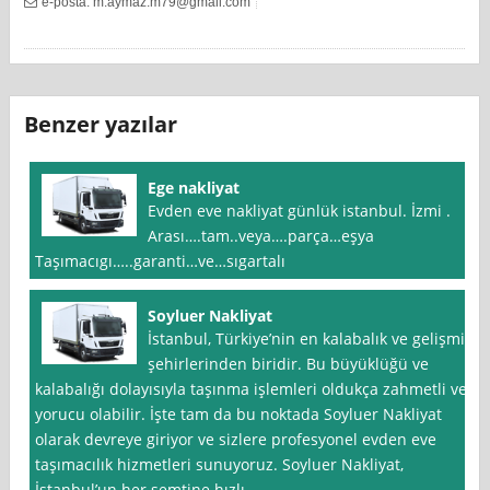
e-posta:
m.aymaz.m79@gmail.com
Benzer yazılar
Ege nakliyat
Evden eve nakliyat günlük istanbul. İzmi .
Arası….tam..veya….parça…eşya
Taşımacıgı…..garanti…ve…sıgartalı
Soyluer Nakliyat
İstanbul, Türkiye’nin en kalabalık ve gelişmiş
şehirlerinden biridir. Bu büyüklüğü ve
kalabalığı dolayısıyla taşınma işlemleri oldukça zahmetli ve
yorucu olabilir. İşte tam da bu noktada Soyluer Nakliyat
olarak devreye giriyor ve sizlere profesyonel evden eve
taşımacılık hizmetleri sunuyoruz. Soyluer Nakliyat,
İstanbul’un her semtine hızlı