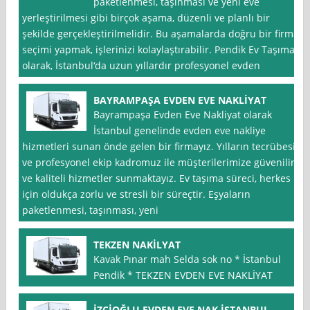
paketlenmesi, taşınması ve yeni eve
yerleştirilmesi gibi birçok aşama, düzenli ve planlı bir
şekilde gerçekleştirilmelidir. Bu aşamalarda doğru bir firma
seçimi yapmak, işlerinizi kolaylaştırabilir. Pendik Ev Taşıma
olarak, İstanbul‘da uzun yıllardır profesyonel evden
BAYRAMPAŞA EVDEN EVE NAKLİYAT
Bayrampaşa Evden Eve Nakliyat olarak
İstanbul genelinde evden eve nakliye
hizmetleri sunan önde gelen bir firmayız. Yılların tecrübesi
ve profesyonel ekip kadromuz ile müşterilerimize güvenilir
ve kaliteli hizmetler sunmaktayız. Ev taşıma süreci, herkes
için oldukça zorlu ve stresli bir süreçtir. Eşyaların
paketlenmesi, taşınması, yeni
TEKZEN NAKİLYAT
Kavak Pınar mah Selda sok no * İstanbul
Pendik * TEKZEN EVDEN EVE NAKLİYAT
İZCİOĞLU EVDEN EVE NAK İSTANBUL