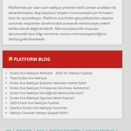
Erol:
Platformda yer alan tüm nakliyat şirketleri belli zaman aralıkları ile
Ankara Alicanlar naklyat tel 5465524025. 2600 TL'ye ankaradan
denetlenmekte olup koşulsuz müşteri memnuniyeti için firmaları
Konya ya Alicanlar naklyat la anlaştık bu şahıs evin taşınacağı gün
itina ile seçmekteyiz. Platform üzerinden gerçekleştirilen alaşma
fiyatın mazoto gele...
sonunda müşteriler tarafımızdan aranarak memnuniyet anketi
doldurularak değerlendirilir. Memnuniyetsizlik oluşması
Fatih kokmese:
durumunda bize bilgi vermeniz sonucu memnuniyetsizliğiniz
Diyarbakır dan eşyamı getirtmek için anlaştım sözleşme yaptım.
derhal giderilmektedir.
Son anda fiyat artırdılar.. mecburiyetten tasittim.. bu kişiler ağrılı
Ankara merk...
Ali:
PLATFORM BLOG
İzmir de evim naklyat diye bir firmaya ev taşıttık, çok pişman
olduk. Asansörlü dediler sonra uraya asansör kurulmaz dediler
Evden Eve Nakliyat Rehberi
2024 Yılı Nakliye Fiyatları
fark istediler. ortada asa...
Talas Evden Eve Nakliyat
Evden Eve Nakliyat Şirketleri Nelerden Nefret Eder?
Nimet:
Evden Eve Nakliyat Firmalarına Sorulması Gerekenler
Ben 2021 Ağustos ilk haftası Evimi taşıdım yani İstanbul'un bir
Evden Eve Nakliyat Dendiğinde Aklınıza Ne Gelir?
Mahallesi'nden bir başka Mahallesi'ne yani Ümraniye bölgesinde
Evden Eve Nakliyat Sigortası Neleri Kapsar?
oturuyorum önceleri ara...
2020 Evden Eve Nakliyat Fiyatları
İstanbul Evden Eve Nakliyat Yorumları
Nimet Köse:
Nakliye Firmaları Nereye Şikayet Edilir?
Merhaba ben 2021 Ağustos ilk haftası evimi Ümraniye'den Çok
yakın bir bölgeye taşıdım yeni Ümraniye'nin Mahallesi'ne
Hancıoğlu naklyatla taşındım...
RSS
TEKLİF İSTE
BLOG
NAKLİYAT SÖZLEŞMESİ
NAKLİYAT SİGORTASI