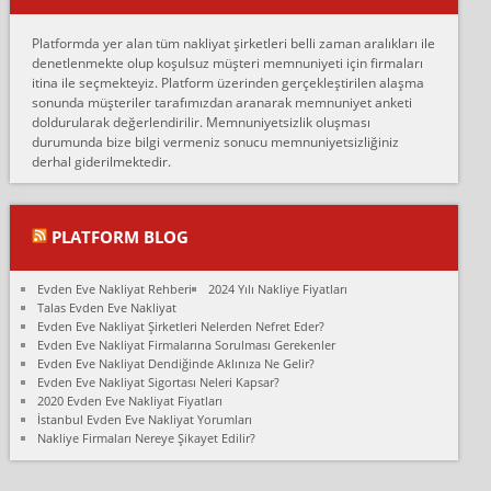
Erol:
Platformda yer alan tüm nakliyat şirketleri belli zaman aralıkları ile
Ankara Alicanlar naklyat tel 5465524025. 2600 TL'ye ankaradan
denetlenmekte olup koşulsuz müşteri memnuniyeti için firmaları
Konya ya Alicanlar naklyat la anlaştık bu şahıs evin taşınacağı gün
itina ile seçmekteyiz. Platform üzerinden gerçekleştirilen alaşma
fiyatın mazoto gele...
sonunda müşteriler tarafımızdan aranarak memnuniyet anketi
doldurularak değerlendirilir. Memnuniyetsizlik oluşması
Fatih kokmese:
durumunda bize bilgi vermeniz sonucu memnuniyetsizliğiniz
Diyarbakır dan eşyamı getirtmek için anlaştım sözleşme yaptım.
derhal giderilmektedir.
Son anda fiyat artırdılar.. mecburiyetten tasittim.. bu kişiler ağrılı
Ankara merk...
Ali:
PLATFORM BLOG
İzmir de evim naklyat diye bir firmaya ev taşıttık, çok pişman
olduk. Asansörlü dediler sonra uraya asansör kurulmaz dediler
Evden Eve Nakliyat Rehberi
2024 Yılı Nakliye Fiyatları
fark istediler. ortada asa...
Talas Evden Eve Nakliyat
Evden Eve Nakliyat Şirketleri Nelerden Nefret Eder?
Nimet:
Evden Eve Nakliyat Firmalarına Sorulması Gerekenler
Ben 2021 Ağustos ilk haftası Evimi taşıdım yani İstanbul'un bir
Evden Eve Nakliyat Dendiğinde Aklınıza Ne Gelir?
Mahallesi'nden bir başka Mahallesi'ne yani Ümraniye bölgesinde
Evden Eve Nakliyat Sigortası Neleri Kapsar?
oturuyorum önceleri ara...
2020 Evden Eve Nakliyat Fiyatları
İstanbul Evden Eve Nakliyat Yorumları
Nimet Köse:
Nakliye Firmaları Nereye Şikayet Edilir?
Merhaba ben 2021 Ağustos ilk haftası evimi Ümraniye'den Çok
yakın bir bölgeye taşıdım yeni Ümraniye'nin Mahallesi'ne