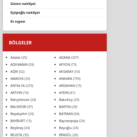
güven nakli̇yat
eyüpoğlu nakliyat
ev eşyasi
BÖLGELER
Adalar
(25)
ADANA
(207)
ADIYAMAN
(59)
AFYON
(73)
AĞRI
(52)
AKSARAY
(53)
AMASYA
(33)
ANKARA
(793)
ANTALYA
(233)
ARDAHAN
(15)
ARTVİN
(19)
AYDIN
(61)
Bahçelievler
(24)
Bakırköy
(25)
BALIKESİR
(97)
BARTIN
(29)
Başakşehir
(24)
BATMAN
(64)
BAYBURT
(15)
Bayrampaşa
(24)
Beşiktaş
(24)
Beyoğlu
(24)
BİLECİK
(35)
BİNGÖL
(26)