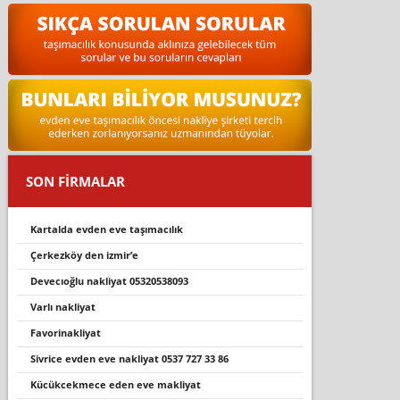
SON FİRMALAR
kartalda evden eve taşımacılık
çerkezköy den izmir’e
devecıoğlu nakliyat 05320538093
varli nakli̇yat
favorinakliyat
si̇vri̇ce evden eve nakli̇yat 0537 727 33 86
kücükcekmece eden eve makli̇yat