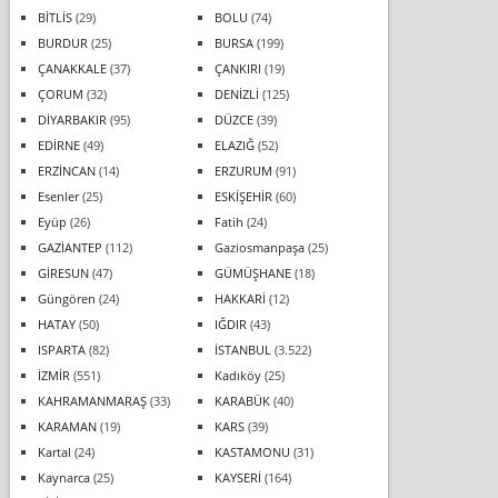
BİTLİS
(29)
BOLU
(74)
BURDUR
(25)
BURSA
(199)
ÇANAKKALE
(37)
ÇANKIRI
(19)
ÇORUM
(32)
DENİZLİ
(125)
DİYARBAKIR
(95)
DÜZCE
(39)
EDİRNE
(49)
ELAZIĞ
(52)
ERZİNCAN
(14)
ERZURUM
(91)
Esenler
(25)
ESKİŞEHİR
(60)
Eyüp
(26)
Fatih
(24)
GAZİANTEP
(112)
Gaziosmanpaşa
(25)
GİRESUN
(47)
GÜMÜŞHANE
(18)
Güngören
(24)
HAKKARİ
(12)
HATAY
(50)
IĞDIR
(43)
ISPARTA
(82)
İSTANBUL
(3.522)
İZMİR
(551)
Kadıköy
(25)
KAHRAMANMARAŞ
(33)
KARABÜK
(40)
KARAMAN
(19)
KARS
(39)
Kartal
(24)
KASTAMONU
(31)
Kaynarca
(25)
KAYSERİ
(164)