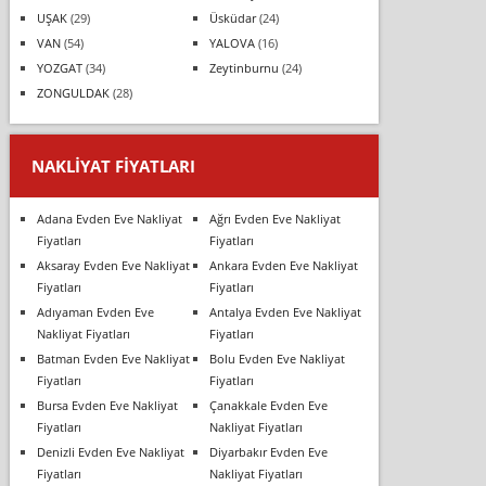
UŞAK
(29)
Üsküdar
(24)
VAN
(54)
YALOVA
(16)
YOZGAT
(34)
Zeytinburnu
(24)
ZONGULDAK
(28)
NAKLIYAT FIYATLARI
Adana Evden Eve Nakliyat
Ağrı Evden Eve Nakliyat
Fiyatları
Fiyatları
Aksaray Evden Eve Nakliyat
Ankara Evden Eve Nakliyat
Fiyatları
Fiyatları
Adıyaman Evden Eve
Antalya Evden Eve Nakliyat
Nakliyat Fiyatları
Fiyatları
Batman Evden Eve Nakliyat
Bolu Evden Eve Nakliyat
Fiyatları
Fiyatları
Bursa Evden Eve Nakliyat
Çanakkale Evden Eve
Fiyatları
Nakliyat Fiyatları
Denizli Evden Eve Nakliyat
Diyarbakır Evden Eve
Fiyatları
Nakliyat Fiyatları