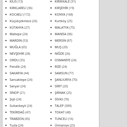
KİLİS
(13)
KIRIKKALE
(31)
KIRKLARELİ
(36)
KIRŞEHİR
(19)
KOCAELİ
(172)
KONYA
(168)
Küçükçekmece
(26)
Kurtköy
(25)
KÜTAHYA
(27)
MALATYA
(75)
Maltepe
(24)
MANİSA
(96)
MARDİN
(53)
MERSİN
(87)
MUĞLA
(65)
MUŞ
(20)
NEVŞEHİR
(28)
NİĞDE
(26)
ORDU
(35)
OSMANİYE
(24)
Pendik
(24)
RİZE
(24)
SAKARYA
(44)
SAMSUN
(77)
Sancaktepe
(24)
ŞANLIURFA
(70)
Sarıyer
(24)
SİİRT
(20)
SİNOP
(21)
ŞIRNAK
(25)
Şişli
(24)
SİVAS
(76)
Sultanbeyli
(24)
TALEP
(589)
TEKİRDAĞ
(47)
TOKAT
(48)
TRABZON
(45)
TUNCELİ
(16)
Tuzla
(24)
Ümraniye
(25)