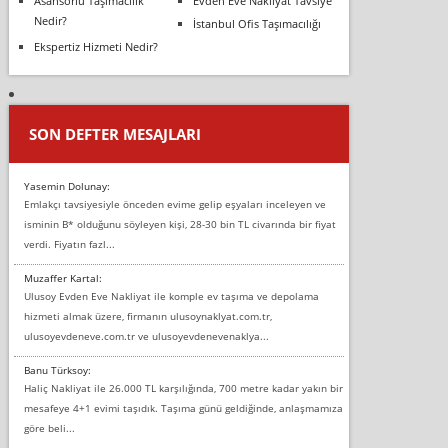
Asansörlü Taşımacılık
Evden Eve Nakliyat Tavsiye
Nedir?
İstanbul Ofis Taşımacılığı
Ekspertiz Hizmeti Nedir?
SON DEFTER MESAJLARI
Yasemin Dolunay:
Emlakçı tavsiyesiyle önceden evime gelip eşyaları inceleyen ve
isminin B* olduğunu söyleyen kişi, 28-30 bin TL civarında bir fiyat
verdi. Fiyatın fazl...
Muzaffer Kartal:
Ulusoy Evden Eve Nakliyat ile komple ev taşıma ve depolama
hizmeti almak üzere, firmanın ulusoynaklyat.com.tr,
ulusoyevdeneve.com.tr ve ulusoyevdenevenaklya...
Banu Türksoy:
Haliç Nakliyat ile 26.000 TL karşılığında, 700 metre kadar yakın bir
mesafeye 4+1 evimi taşıdık. Taşıma günü geldiğinde, anlaşmamıza
göre beli...