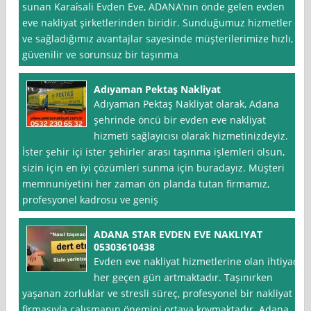
sunan Karai̇sali Evden Eve, ADANA’nın önde gelen evden
eve nakliyat şirketlerinden biridir. Sunduğumuz hizmetler
ve sağladığımız avantajlar sayesinde müşterilerimize hızlı,
güvenilir ve sorunsuz bir taşınma
Adıyaman Pektaş Nakliyat
Adıyaman Pektaş Nakliyat olarak, Adana
şehrinde öncü bir evden eve nakliyat
hizmeti sağlayıcısı olarak hizmetinizdeyiz.
İster şehir içi ister şehirler arası taşınma işlemleri olsun,
sizin için en iyi çözümleri sunma için buradayız. Müşteri
memnuniyetini her zaman ön planda tutan firmamız,
profesyonel kadrosu ve geniş
ADANA STAR EVDEN EVE NAKLIYAT
05303610438
Evden eve nakliyat hizmetlerine olan ihtiyaç
her geçen gün artmaktadır. Taşınırken
yaşanan zorluklar ve stresli süreç, profesyonel bir nakliyat
firmasıyla çalışmanın önemini ortaya koymaktadır. Adana