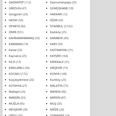
GAZİANTEP
(112)
Gaziosmanpaşa
(25)
GİRESUN
(47)
GÜMÜŞHANE
(18)
Güngören
(24)
HAKKARİ
(12)
HATAY
(50)
IĞDIR
(43)
ISPARTA
(82)
İSTANBUL
(3.522)
İZMİR
(551)
Kadıköy
(25)
KAHRAMANMARAŞ
(33)
KARABÜK
(40)
KARAMAN
(19)
KARS
(39)
Kartal
(24)
KASTAMONU
(31)
Kaynarca
(25)
KAYSERİ
(164)
KİLİS
(13)
KIRIKKALE
(31)
KIRKLARELİ
(36)
KIRŞEHİR
(19)
KOCAELİ
(172)
KONYA
(168)
Küçükçekmece
(26)
Kurtköy
(25)
KÜTAHYA
(27)
MALATYA
(75)
Maltepe
(24)
MANİSA
(96)
MARDİN
(53)
MERSİN
(87)
MUĞLA
(65)
MUŞ
(20)
NEVŞEHİR
(28)
NİĞDE
(26)
ORDU
(35)
OSMANİYE
(24)