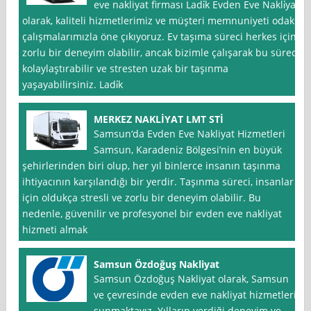
eve nakliyat firması Ladi̇k Evden Eve Nakli̇yat
olarak, kaliteli hizmetlerimiz ve müşteri memnuniyeti odaklı
çalışmalarımızla öne çıkıyoruz. Ev taşıma süreci herkes için
zorlu bir deneyim olabilir, ancak bizimle çalışarak bu süreci
kolaylaştırabilir ve stresten uzak bir taşınma
yaşayabilirsiniz. Ladi̇k
MERKEZ NAKLİYAT LMT STİ
Samsun‘da Evden Eve Nakliyat Hizmetleri
Samsun, Karadeniz Bölgesi’nin en büyük
şehirlerinden biri olup, her yıl binlerce insanın taşınma
ihtiyacının karşılandığı bir yerdir. Taşınma süreci, insanlar
için oldukça stresli ve zorlu bir deneyim olabilir. Bu
nedenle, güvenilir ve profesyonel bir evden eve nakliyat
hizmeti almak
Samsun Özdoğuş Nakliyat
Samsun Özdoğuş Nakliyat olarak, Samsun
ve çevresinde evden eve nakliyat hizmetleri
sunmaktayız. Yılların verdiği deneyim ve