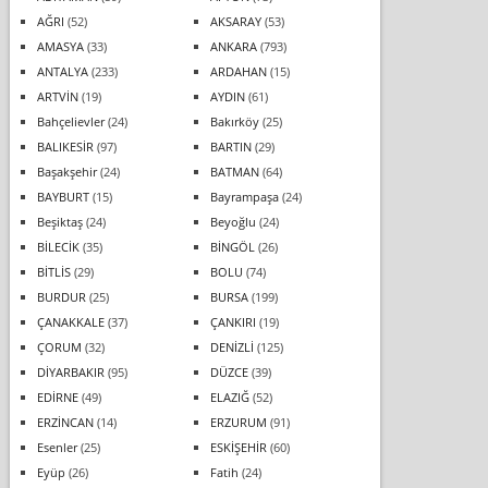
AĞRI
(52)
AKSARAY
(53)
AMASYA
(33)
ANKARA
(793)
ANTALYA
(233)
ARDAHAN
(15)
ARTVİN
(19)
AYDIN
(61)
Bahçelievler
(24)
Bakırköy
(25)
BALIKESİR
(97)
BARTIN
(29)
Başakşehir
(24)
BATMAN
(64)
BAYBURT
(15)
Bayrampaşa
(24)
Beşiktaş
(24)
Beyoğlu
(24)
BİLECİK
(35)
BİNGÖL
(26)
BİTLİS
(29)
BOLU
(74)
BURDUR
(25)
BURSA
(199)
ÇANAKKALE
(37)
ÇANKIRI
(19)
ÇORUM
(32)
DENİZLİ
(125)
DİYARBAKIR
(95)
DÜZCE
(39)
EDİRNE
(49)
ELAZIĞ
(52)
ERZİNCAN
(14)
ERZURUM
(91)
Esenler
(25)
ESKİŞEHİR
(60)
Eyüp
(26)
Fatih
(24)