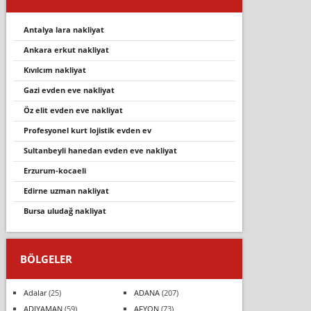
antalya lara nakliyat
ankara erkut nakliyat
kıvılcım nakliyat
gazi evden eve nakliyat
öz eli̇t evden eve nakli̇yat
profesyonel kurt lojistik evden ev
sultanbeyli hanedan evden eve nakliyat
erzurum-kocaeli
edirne uzman nakliyat
bursa uludağ nakliyat
BÖLGELER
Adalar
(25)
ADANA
(207)
ADIYAMAN
(59)
AFYON
(73)