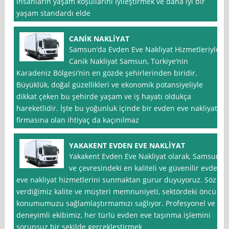
insanların yaşam koşullarını iyileştirmek ve daha iyi bir
yaşam standardı elde
CANİK NAKLİYAT
Samsun‘da Evden Eve Nakliyat Hizmetleriyle
Canik Nakliyat Samsun, Türkiye’nin
Karadeniz Bölgesi’nin en gözde şehirlerinden biridir.
Büyüklük, doğal güzellikleri ve ekonomik potansiyeliyle
dikkat çeken bu şehirde yaşam ve iş hayatı oldukça
hareketlidir. İşte bu yoğunluk içinde bir evden eve nakliyat
firmasına olan ihtiyaç da kaçınılmaz
YAKAKENT EVDEN EVE NAKLİYAT
Yakakent Evden Eve Nakliyat olarak, Samsun
ve çevresindeki en kaliteli ve güvenilir evden
eve nakliyat hizmetlerini sunmaktan gurur duyuyoruz. Söz
verdiğimiz kalite ve müşteri memnuniyeti, sektördeki öncü
konumumuzu sağlamlaştırmamızı sağlıyor. Profesyonel ve
deneyimli ekibimiz, her türlü evden eve taşınma işlemini
sorunsuz bir şekilde gerçekleştirmek