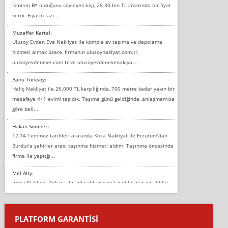
isminin B* olduğunu söyleyen kişi, 28-30 bin TL civarında bir fiyat
verdi. Fiyatın fazl...
Muzaffer Kartal:
Ulusoy Evden Eve Nakliyat ile komple ev taşıma ve depolama
hizmeti almak üzere, firmanın ulusoynaklyat.com.tr,
ulusoyevdeneve.com.tr ve ulusoyevdenevenaklya...
Banu Türksoy:
Haliç Nakliyat ile 26.000 TL karşılığında, 700 metre kadar yakın bir
mesafeye 4+1 evimi taşıdık. Taşıma günü geldiğinde, anlaşmamıza
göre beli...
Hakan Sönmez:
12-14 Temmuz tarihleri arasında Koza Nakliyat ile Erzurum’dan
Burdur’a şehirler arası taşınma hizmeti aldım. Taşınma öncesinde
firma ile yaptığı...
Mel Alty:
İnova Nakliyat Ankara ile anlaşıldı eşyayı taşıdılar parayı aldılar.
Salon duvarına bir baktım birisi boydan alüminyum renkli bantı
yapıştırm...
PLATFORM GARANTİSİ
Murat: