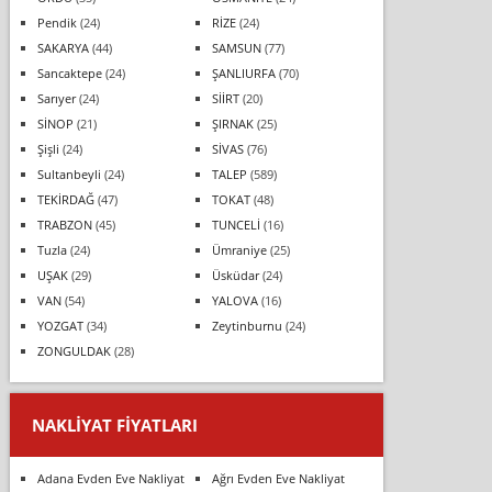
Pendik
(24)
RİZE
(24)
SAKARYA
(44)
SAMSUN
(77)
Sancaktepe
(24)
ŞANLIURFA
(70)
Sarıyer
(24)
SİİRT
(20)
SİNOP
(21)
ŞIRNAK
(25)
Şişli
(24)
SİVAS
(76)
Sultanbeyli
(24)
TALEP
(589)
TEKİRDAĞ
(47)
TOKAT
(48)
TRABZON
(45)
TUNCELİ
(16)
Tuzla
(24)
Ümraniye
(25)
UŞAK
(29)
Üsküdar
(24)
VAN
(54)
YALOVA
(16)
YOZGAT
(34)
Zeytinburnu
(24)
ZONGULDAK
(28)
NAKLIYAT FIYATLARI
Adana Evden Eve Nakliyat
Ağrı Evden Eve Nakliyat