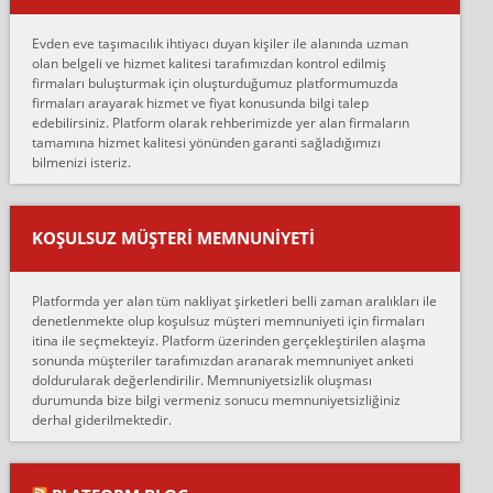
Merhaba, bu firmayı bir arkadaş tavsiyesi üzerine tercih ettim,
hiçbir sıkıntı yaşanmayacağını ve kendilerinin çok titiz
Evden eve taşımacılık ihtiyacı duyan kişiler ile alanında uzman
çalıştıklarını, müş...
olan belgeli ve hizmet kalitesi tarafımızdan kontrol edilmiş
firmaları buluşturmak için oluşturduğumuz platformumuzda
Ahmet:
firmaları arayarak hizmet ve fiyat konusunda bilgi talep
Lüleburgaz güngünes evden eve naklyat eşyalarımı taşımak için
edebilirsiniz. Platform olarak rehberimizde yer alan firmaların
anlaştık sabah eve geldiklerinde de eşyalarımı düzgün şekilde
tamamına hizmet kalitesi yönünden garanti sağladığımızı
sarcaz demelerine r...
bilmenizi isteriz.
mehmet güldü:
Ankara ALİCANLAR NAKLİYAT Tutarsız ve ticari ahlak problemleri
var verdikleri fiyat teklifini arttırdılar. Sonrasında taşıma gününde
KOŞULSUZ MÜŞTERI MEMNUNIYETI
oldukça tutarsı...
Erol:
Platformda yer alan tüm nakliyat şirketleri belli zaman aralıkları ile
Ankara Alicanlar naklyat tel 5465524025. 2600 TL'ye ankaradan
denetlenmekte olup koşulsuz müşteri memnuniyeti için firmaları
Konya ya Alicanlar naklyat la anlaştık bu şahıs evin taşınacağı gün
itina ile seçmekteyiz. Platform üzerinden gerçekleştirilen alaşma
fiyatın mazoto gele...
sonunda müşteriler tarafımızdan aranarak memnuniyet anketi
doldurularak değerlendirilir. Memnuniyetsizlik oluşması
Fatih kokmese:
durumunda bize bilgi vermeniz sonucu memnuniyetsizliğiniz
Diyarbakır dan eşyamı getirtmek için anlaştım sözleşme yaptım.
derhal giderilmektedir.
Son anda fiyat artırdılar.. mecburiyetten tasittim.. bu kişiler ağrılı
Ankara merk...
Ali: