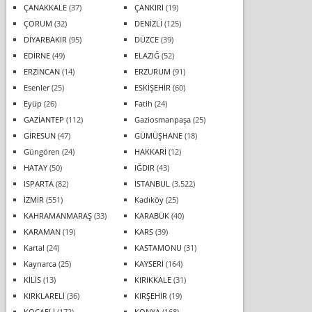
ÇANAKKALE
(37)
ÇANKIRI
(19)
ÇORUM
(32)
DENİZLİ
(125)
DİYARBAKIR
(95)
DÜZCE
(39)
EDİRNE
(49)
ELAZIĞ
(52)
ERZİNCAN
(14)
ERZURUM
(91)
Esenler
(25)
ESKİŞEHİR
(60)
Eyüp
(26)
Fatih
(24)
GAZİANTEP
(112)
Gaziosmanpaşa
(25)
GİRESUN
(47)
GÜMÜŞHANE
(18)
Güngören
(24)
HAKKARİ
(12)
HATAY
(50)
IĞDIR
(43)
ISPARTA
(82)
İSTANBUL
(3.522)
İZMİR
(551)
Kadıköy
(25)
KAHRAMANMARAŞ
(33)
KARABÜK
(40)
KARAMAN
(19)
KARS
(39)
Kartal
(24)
KASTAMONU
(31)
Kaynarca
(25)
KAYSERİ
(164)
KİLİS
(13)
KIRIKKALE
(31)
KIRKLARELİ
(36)
KIRŞEHİR
(19)
KOCAELİ
(172)
KONYA
(168)