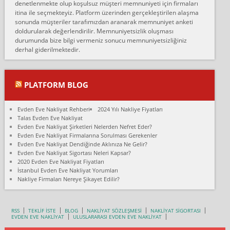
denetlenmekte olup koşulsuz müşteri memnuniyeti için firmaları
Konya ya Alicanlar naklyat la anlaştık bu şahıs evin taşınacağı gün
itina ile seçmekteyiz. Platform üzerinden gerçekleştirilen alaşma
fiyatın mazoto gele...
sonunda müşteriler tarafımızdan aranarak memnuniyet anketi
doldurularak değerlendirilir. Memnuniyetsizlik oluşması
Fatih kokmese:
durumunda bize bilgi vermeniz sonucu memnuniyetsizliğiniz
Diyarbakır dan eşyamı getirtmek için anlaştım sözleşme yaptım.
derhal giderilmektedir.
Son anda fiyat artırdılar.. mecburiyetten tasittim.. bu kişiler ağrılı
Ankara merk...
Ali:
PLATFORM BLOG
İzmir de evim naklyat diye bir firmaya ev taşıttık, çok pişman
olduk. Asansörlü dediler sonra uraya asansör kurulmaz dediler
Evden Eve Nakliyat Rehberi
2024 Yılı Nakliye Fiyatları
fark istediler. ortada asa...
Talas Evden Eve Nakliyat
Evden Eve Nakliyat Şirketleri Nelerden Nefret Eder?
Nimet:
Evden Eve Nakliyat Firmalarına Sorulması Gerekenler
Ben 2021 Ağustos ilk haftası Evimi taşıdım yani İstanbul'un bir
Evden Eve Nakliyat Dendiğinde Aklınıza Ne Gelir?
Mahallesi'nden bir başka Mahallesi'ne yani Ümraniye bölgesinde
Evden Eve Nakliyat Sigortası Neleri Kapsar?
oturuyorum önceleri ara...
2020 Evden Eve Nakliyat Fiyatları
İstanbul Evden Eve Nakliyat Yorumları
Nimet Köse:
Nakliye Firmaları Nereye Şikayet Edilir?
Merhaba ben 2021 Ağustos ilk haftası evimi Ümraniye'den Çok
yakın bir bölgeye taşıdım yeni Ümraniye'nin Mahallesi'ne
Hancıoğlu naklyatla taşındım...
RSS
TEKLİF İSTE
BLOG
NAKLİYAT SÖZLEŞMESİ
NAKLİYAT SİGORTASI
EVDEN EVE NAKLİYAT
ULUSLARARASI EVDEN EVE NAKLİYAT
Sevim bal: