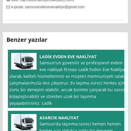
e-posta:
samsunevdenevenakliye@gmail.com
Benzer yazılar
LADİK EVDEN EVE NAKLİYAT
Samsun‘un güvenilir ve profesyonel evden
eve nakliyat firması Ladi̇k Evden Eve Nakli̇yat
olarak, kaliteli hizmetlerimiz ve müşteri memnuniyeti odaklı
çalışmalarımızla öne çıkıyoruz. Ev taşıma süreci herkes için
zorlu bir deneyim olabilir, ancak bizimle çalışarak bu süreci
kolaylaştırabilir ve stresten uzak bir taşınma
yaşayabilirsiniz. Ladi̇k
ASARCIK NAKLİYAT
Samsun‘da taşınma süreci hemen hemen
herkes için oldukça zorlu bir deneyim