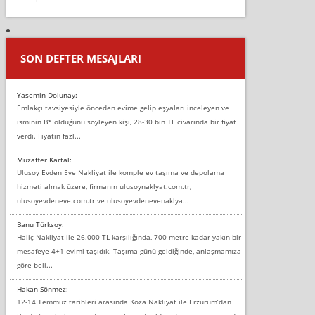
SON DEFTER MESAJLARI
Yasemin Dolunay:
Emlakçı tavsiyesiyle önceden evime gelip eşyaları inceleyen ve
isminin B* olduğunu söyleyen kişi, 28-30 bin TL civarında bir fiyat
verdi. Fiyatın fazl...
Muzaffer Kartal:
Ulusoy Evden Eve Nakliyat ile komple ev taşıma ve depolama
hizmeti almak üzere, firmanın ulusoynaklyat.com.tr,
ulusoyevdeneve.com.tr ve ulusoyevdenevenaklya...
Banu Türksoy:
Haliç Nakliyat ile 26.000 TL karşılığında, 700 metre kadar yakın bir
mesafeye 4+1 evimi taşıdık. Taşıma günü geldiğinde, anlaşmamıza
göre beli...
Hakan Sönmez:
12-14 Temmuz tarihleri arasında Koza Nakliyat ile Erzurum’dan