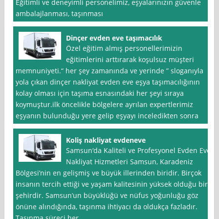
Eğitimli ve deneyimli personelimiz, eşyalarınızın güvenle
ambalajlanması, taşınması
Dinçer evden eve taşımacılık
Özel eğitim almış personellerimizin
eğitimlerini arttırarak koşulsuz müşteri
memnuniyeti.“ her şey zamanında ve yerinde ” sloganıyla
yola çıkan dinçer nakliyat evden eve eşya taşımacılığının
kolay olması için taşıma esnasındaki her şeyi sıraya
koymuştur.ilk öncelikle bölgelere ayrılan expertlerimiz
eşyanın bulunduğu yere gelip eşyayı inceledikten sonra
Koliş nakliyat evdeneve
Samsun‘da Kaliteli ve Profesyonel Evden Eve
Nakliyat Hizmetleri Samsun, Karadeniz
Bölgesi’nin en gelişmiş ve büyük illerinden biridir. Birçok
insanın tercih ettiği ve yaşam kalitesinin yüksek olduğu bir
şehirdir. Samsun’un büyüklüğü ve nüfus yoğunluğu göz
önüne alındığında, taşınma ihtiyacı da oldukça fazladır.
Taşınma süreci her