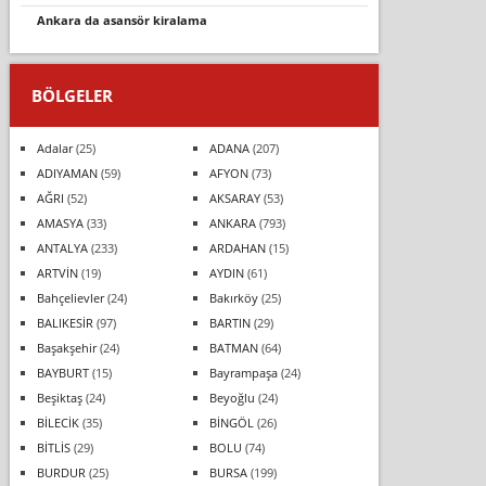
ankara da asansör kiralama
BÖLGELER
Adalar
(25)
ADANA
(207)
ADIYAMAN
(59)
AFYON
(73)
AĞRI
(52)
AKSARAY
(53)
AMASYA
(33)
ANKARA
(793)
ANTALYA
(233)
ARDAHAN
(15)
ARTVİN
(19)
AYDIN
(61)
Bahçelievler
(24)
Bakırköy
(25)
BALIKESİR
(97)
BARTIN
(29)
Başakşehir
(24)
BATMAN
(64)
BAYBURT
(15)
Bayrampaşa
(24)
Beşiktaş
(24)
Beyoğlu
(24)
BİLECİK
(35)
BİNGÖL
(26)
BİTLİS
(29)
BOLU
(74)
BURDUR
(25)
BURSA
(199)