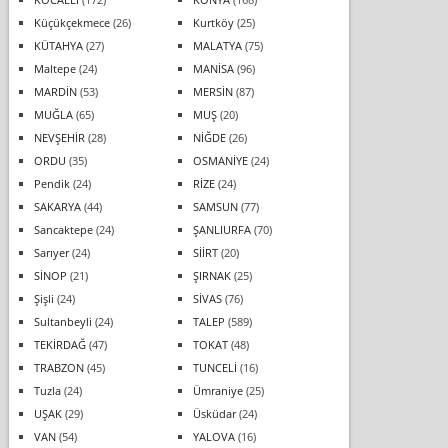
Küçükçekmece
(26)
Kurtköy
(25)
KÜTAHYA
(27)
MALATYA
(75)
Maltepe
(24)
MANİSA
(96)
MARDİN
(53)
MERSİN
(87)
MUĞLA
(65)
MUŞ
(20)
NEVŞEHİR
(28)
NİĞDE
(26)
ORDU
(35)
OSMANİYE
(24)
Pendik
(24)
RİZE
(24)
SAKARYA
(44)
SAMSUN
(77)
Sancaktepe
(24)
ŞANLIURFA
(70)
Sarıyer
(24)
SİİRT
(20)
SİNOP
(21)
ŞIRNAK
(25)
Şişli
(24)
SİVAS
(76)
Sultanbeyli
(24)
TALEP
(589)
TEKİRDAĞ
(47)
TOKAT
(48)
TRABZON
(45)
TUNCELİ
(16)
Tuzla
(24)
Ümraniye
(25)
UŞAK
(29)
Üsküdar
(24)
VAN
(54)
YALOVA
(16)