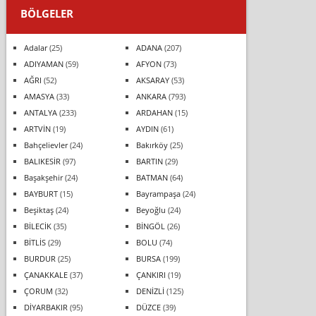
BÖLGELER
Adalar
(25)
ADANA
(207)
ADIYAMAN
(59)
AFYON
(73)
AĞRI
(52)
AKSARAY
(53)
AMASYA
(33)
ANKARA
(793)
ANTALYA
(233)
ARDAHAN
(15)
ARTVİN
(19)
AYDIN
(61)
Bahçelievler
(24)
Bakırköy
(25)
BALIKESİR
(97)
BARTIN
(29)
Başakşehir
(24)
BATMAN
(64)
BAYBURT
(15)
Bayrampaşa
(24)
Beşiktaş
(24)
Beyoğlu
(24)
BİLECİK
(35)
BİNGÖL
(26)
BİTLİS
(29)
BOLU
(74)
BURDUR
(25)
BURSA
(199)
ÇANAKKALE
(37)
ÇANKIRI
(19)
ÇORUM
(32)
DENİZLİ
(125)
DİYARBAKIR
(95)
DÜZCE
(39)