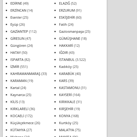
EDİRNE
(49)
ELAZIĞ
(52)
ERZİNCAN
(14)
ERZURUM
(91)
Esenler
(25)
ESKİŞEHİR
(60)
Eyüp
(26)
Fatih
(24)
GAZİANTEP
(112)
Gaziosmanpaşa
(25)
GİRESUN
(47)
GÜMÜŞHANE
(18)
Güngören
(24)
HAKKARİ
(12)
HATAY
(50)
IĞDIR
(43)
ISPARTA
(82)
İSTANBUL
(3.522)
İZMİR
(551)
Kadıköy
(25)
KAHRAMANMARAŞ
(33)
KARABÜK
(40)
KARAMAN
(19)
KARS
(39)
Kartal
(24)
KASTAMONU
(31)
Kaynarca
(25)
KAYSERİ
(164)
KİLİS
(13)
KIRIKKALE
(31)
KIRKLARELİ
(36)
KIRŞEHİR
(19)
KOCAELİ
(172)
KONYA
(168)
Küçükçekmece
(26)
Kurtköy
(25)
KÜTAHYA
(27)
MALATYA
(75)
Maltepe
(24)
MANİSA
(96)