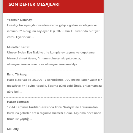
SON DEFTER MESAJLARI
Yasemin Dolunay:
Emlakçı tavsiyesiyle önceden evime gelip eşyaları inceleyen ve
isminin B* olduğunu söyleyen kişi, 28-30 bin TL civarında bir fiyat
verdi. Fiyatın fazl...
Muzaffer Kartal:
Ulusoy Evden Eve Nakliyat ile komple ev taşıma ve depolama
hizmeti almak üzere, firmanın ulusoynaklyat.com.tr,
ulusoyevdeneve.com.tr ve ulusoyevdenevenaklya...
Banu Türksoy:
Haliç Nakliyat ile 26.000 TL karşılığında, 700 metre kadar yakın bir
mesafeye 4+1 evimi taşıdık. Taşıma günü geldiğinde, anlaşmamıza
göre beli...
Hakan Sönmez:
12-14 Temmuz tarihleri arasında Koza Nakliyat ile Erzurum’dan
Burdur’a şehirler arası taşınma hizmeti aldım. Taşınma öncesinde
firma ile yaptığı...
Mel Alty: