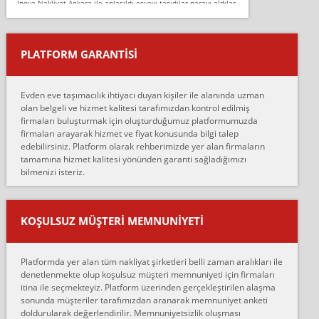
İnova Nakliyat Ankara ile anlaşıldı eşyayı taşıdılar parayı aldılar.
Salon duvarına bir baktım birisi boydan alüminyum renkli bantı
yapıştırm...
PLATFORM GARANTİSİ
Murat:
Merhaba, bu firmayı bir arkadaş tavsiyesi üzerine tercih ettim,
hiçbir sıkıntı yaşanmayacağını ve kendilerinin çok titiz
Evden eve taşımacılık ihtiyacı duyan kişiler ile alanında uzman
çalıştıklarını, müş...
olan belgeli ve hizmet kalitesi tarafımızdan kontrol edilmiş
firmaları buluşturmak için oluşturduğumuz platformumuzda
Ahmet:
firmaları arayarak hizmet ve fiyat konusunda bilgi talep
Lüleburgaz güngünes evden eve naklyat eşyalarımı taşımak için
edebilirsiniz. Platform olarak rehberimizde yer alan firmaların
anlaştık sabah eve geldiklerinde de eşyalarımı düzgün şekilde
tamamına hizmet kalitesi yönünden garanti sağladığımızı
sarcaz demelerine r...
bilmenizi isteriz.
mehmet güldü:
Ankara ALİCANLAR NAKLİYAT Tutarsız ve ticari ahlak problemleri
var verdikleri fiyat teklifini arttırdılar. Sonrasında taşıma gününde
KOŞULSUZ MÜŞTERI MEMNUNIYETI
oldukça tutarsı...
Erol:
Platformda yer alan tüm nakliyat şirketleri belli zaman aralıkları ile
Ankara Alicanlar naklyat tel 5465524025. 2600 TL'ye ankaradan
denetlenmekte olup koşulsuz müşteri memnuniyeti için firmaları
Konya ya Alicanlar naklyat la anlaştık bu şahıs evin taşınacağı gün
itina ile seçmekteyiz. Platform üzerinden gerçekleştirilen alaşma
fiyatın mazoto gele...
sonunda müşteriler tarafımızdan aranarak memnuniyet anketi
doldurularak değerlendirilir. Memnuniyetsizlik oluşması
Fatih kokmese: