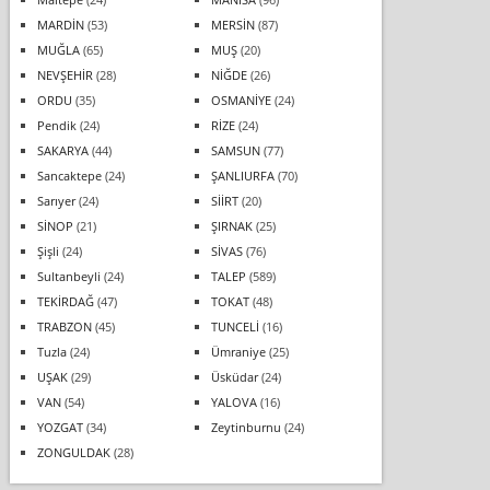
MARDİN
(53)
MERSİN
(87)
MUĞLA
(65)
MUŞ
(20)
NEVŞEHİR
(28)
NİĞDE
(26)
ORDU
(35)
OSMANİYE
(24)
Pendik
(24)
RİZE
(24)
SAKARYA
(44)
SAMSUN
(77)
Sancaktepe
(24)
ŞANLIURFA
(70)
Sarıyer
(24)
SİİRT
(20)
SİNOP
(21)
ŞIRNAK
(25)
Şişli
(24)
SİVAS
(76)
Sultanbeyli
(24)
TALEP
(589)
TEKİRDAĞ
(47)
TOKAT
(48)
TRABZON
(45)
TUNCELİ
(16)
Tuzla
(24)
Ümraniye
(25)
UŞAK
(29)
Üsküdar
(24)
VAN
(54)
YALOVA
(16)
YOZGAT
(34)
Zeytinburnu
(24)
ZONGULDAK
(28)