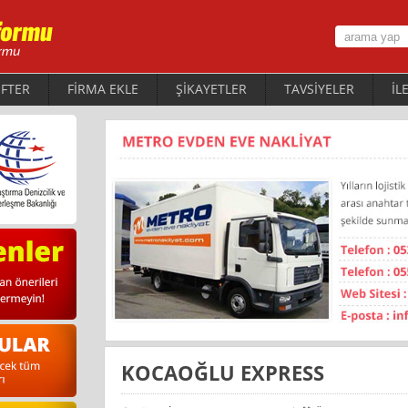
FTER
FİRMA EKLE
ŞİKAYETLER
TAVSİYELER
İL
KOCAOĞLU EXPRESS