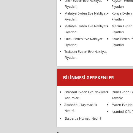
İzmir Evden Eve Nakliyat
Kayseri Evden
Fiyatları
Fiyatları
Malatya Evden Eve Nakliyat
Konya Evden 
Fiyatları
Fiyatları
Malatya Evden Eve Nakliyat
Mersin Evden 
Fiyatları
Fiyatları
Ordu Evden Eve Nakliyat
Sivas Evden E
Fiyatları
Fiyatları
Trabzon Evden Eve Nakliyat
Fiyatları
BILINMESI GEREKENLER
İstanbul Evden Eve Nakliyat
İzmir Evden E
Yorumları
Tavsiye
Asansörlü Taşımacılık
Evden Eve Nak
Nedir?
İstanbul Ofis 
Ekspertiz Hizmeti Nedir?