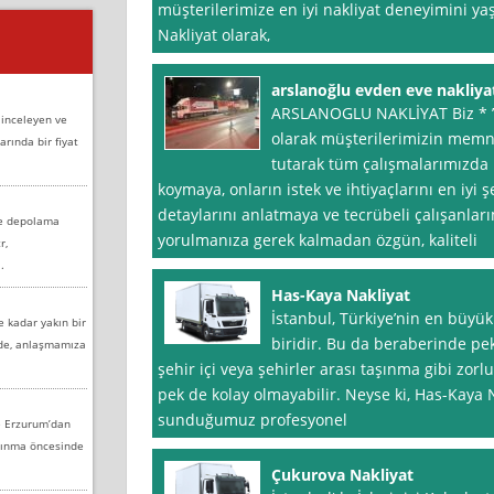
müşterilerimize en iyi nakliyat deneyimini y
Nakliyat olarak,
arslanoğlu evden eve nakliya
ARSLANOGLU NAKLİYAT Biz * ’
 inceleyen ve
olarak müşterilerimizin mem
arında bir fiyat
tutarak tüm çalışmalarımızda 
koymaya, onların istek ve ihtiyaçlarını en iy
detaylarını anlatmaya ve tecrübeli çalışanla
ve depolama
yorulmanıza gerek kalmadan özgün, kaliteli
r,
.
Has-Kaya Nakliyat
İstanbul, Türkiye’nin en büyük
e kadar yakın bir
biridir. Bu da beraberinde pek 
nde, anlaşmamıza
şehir içi veya şehirler arası taşınma gibi zorl
pek de kolay olmayabilir. Neyse ki, Has-Kaya N
sunduğumuz profesyonel
e Erzurum’dan
aşınma öncesinde
Çukurova Nakliyat