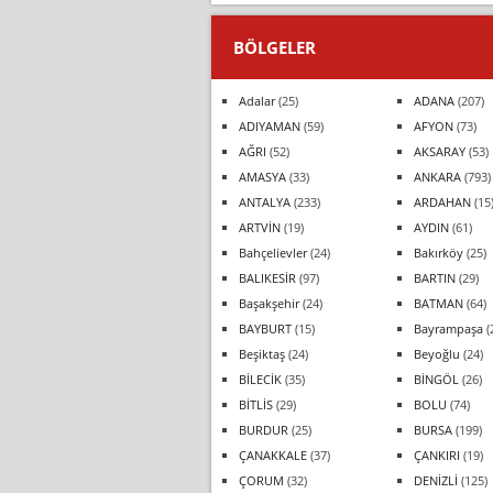
BÖLGELER
Adalar
(25)
ADANA
(207)
ADIYAMAN
(59)
AFYON
(73)
AĞRI
(52)
AKSARAY
(53)
AMASYA
(33)
ANKARA
(793)
ANTALYA
(233)
ARDAHAN
(15
ARTVİN
(19)
AYDIN
(61)
Bahçelievler
(24)
Bakırköy
(25)
BALIKESİR
(97)
BARTIN
(29)
Başakşehir
(24)
BATMAN
(64)
BAYBURT
(15)
Bayrampaşa
(
Beşiktaş
(24)
Beyoğlu
(24)
BİLECİK
(35)
BİNGÖL
(26)
BİTLİS
(29)
BOLU
(74)
BURDUR
(25)
BURSA
(199)
ÇANAKKALE
(37)
ÇANKIRI
(19)
ÇORUM
(32)
DENİZLİ
(125)