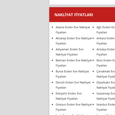
NAKLIYAT FIYATLARI
Adana Evden Eve Nakliyat
Ağrı Evden Ev
Fiyatları
Fiyatları
Aksaray Evden Eve Nakliyat
Ankara Evden 
Fiyatları
Fiyatları
Adıyaman Evden Eve
Antalya Evden
Nakliyat Fiyatları
Fiyatları
Batman Evden Eve Nakliyat
Bolu Evden Ev
Fiyatları
Fiyatları
Bursa Evden Eve Nakliyat
Çanakkale Ev
Fiyatları
Nakliyat Fiyatl
Denizli Evden Eve Nakliyat
Diyarbakır Ev
Fiyatları
Nakliyat Fiyatl
Eskişehir Evden Eve
Gaziantep Ev
Nakliyat Fiyatları
Nakliyat Fiyatl
Giresun Evden Eve Nakliyat
İstanbul Evde
Fiyatları
Fiyatları