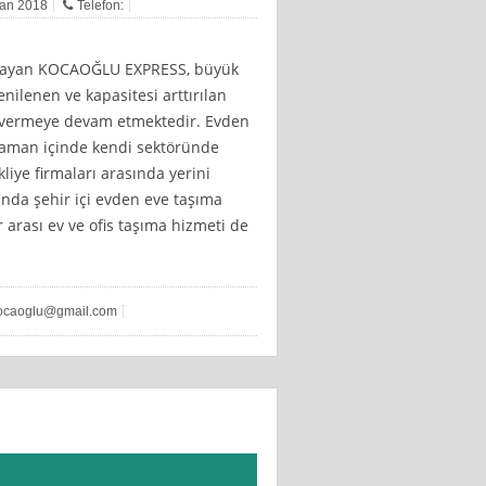
isan 2018
Telefon:
aşlayan KOCAOĞLU EXPRESS, büyük
ilenen ve kapasitesi arttırılan
t vermeye devam etmektedir. Evden
zaman içinde kendi sektöründe
liye firmaları arasında yerini
sında şehir içi evden eve taşıma
 arası ev ve ofis taşıma hizmeti de
ocaoglu@gmail.com