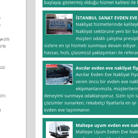
başlayıp göstermiş olduğu hizmet kalitesi il
İSTANBUL SANAT EVDEN EVE
)
Nakliyat hizmetlerinde kaliteyi
)
Nakliyat sektörüne yeni bir bak
müşteri odaklı çalışma presiple
şa
(25)
sizlere en iyi hizmeti sunmaya devam ediyor.
(18)
hassas, hızlı, çözümcül yaklaşımları ile refer
22)
Avcılar evden eve nakliyat fiy
Avcılar Evden Eve Nakliyat Fiya
veren öncü bir evden eve nakli
ekipmanlarımızla, müşterileri
deneyimi sunmaya odaklanıyoruz. Sizin için t
(31)
çözümler sunarken, rekabetçi fiyatlarla en iyi
evden eve taşınmanın
)
Maltepe uyum evden eve nak
Maltepe Uyum Evden Eve Nakliy