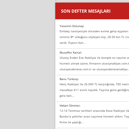
SON DEFTER MESAJLARI
Yasemin Dolunay:
Emlakçı tavsiyesiyle önceden evime gelip eşyaları
isminin B* olduğunu söyleyen kişi, 28-30 bin TL civ
verdi. Fiyatın fazl...
Muzaffer Kartal:
Ulusoy Evden Eve Nakliyat ile komple ev taşıma 
hizmeti almak üzere, firmanın ulusoynaklyat.com.t
ulusoyevdeneve.com.tr ve ulusoyevdenevenaklya..
Banu Türksoy:
Haliç Nakliyat ile 26.000 TL karşılığında, 700 metr
mesafeye 4+1 evimi taşıdık. Taşıma günü geldiği
göre beli...
Hakan Sönmez:
12-14 Temmuz tarihleri arasında Koza Nakliyat il
Burdur’a şehirler arası taşınma hizmeti aldım. T
firma ile yaptığı...