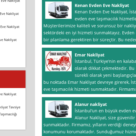
 Eve Nakliyat
Kenan Evden Eve Nakliyat
Kenan Evden Eve Nakliyat, İst
Eve Nakliyat
evden eve taşımacılık hizmetle
Müşterilerimize kaliteli ve sorunsuz bir nakl
Eve Nakliyat
sektördeki en iyi hizmeti sunmaktayız. Evden e
bir planlama gerektiren bir süreçtir. Bu nede
ve Nakliyat
Emar Nakliyat
İstanbul, Türkiye’nin en kalaba
olarak dikkat çekmektedir. Bu 
sürekli olarak yeni başlangıçla
bu noktada Emar Nakliyat devreye girerek, İs
eve taşımacılık hizmeti sunmaktadır. Firmamız
ve Nakliyat
Alanur nakliyat
liyat Tavsiye
İstanbul‘un en büyük evden ev
Taşımacılığı
Alanur Nakliyat, size güvenili
sunmaktadır. Firmamız, yılların verdiği deneyi
konumunu korumaktadır. Sunduğumuz hizmetle