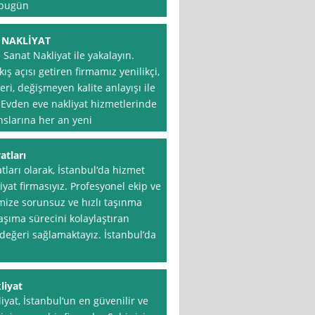
e bugün
 NAKLİYAT
 Sanat Nakliyat ile yakalayın.
ış açısı getiren firmamız yenilikçi,
ri, değişmeyen kalite anlayışı ile
 Evden eve nakliyat hizmetlerinde
anslarına her an yeni
atları
tları olarak, İstanbul‘da hizmet
yat firmasıyız. Profesyonel ekip ve
mize sorunsuz ve hızlı taşınma
aşıma sürecini kolaylaştıran
 değeri sağlamaktayız. İstanbul’da
liyat
at, İstanbul‘un en güvenilir ve