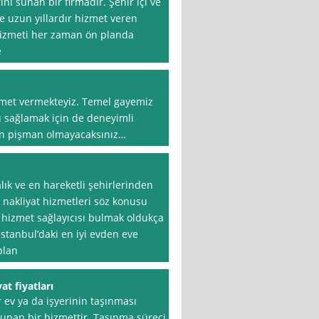
ni sunan bir firmadır. Şehir içi ve
e uzun yıllardır hizmet veren
 hizmeti her zaman ön planda
e
zmet vermekteyiz. Temel gayemiz
 sağlamak için de deneyimli
için pişman olmayacaksınız…
lık ve en hareketli şehirlerinden
 nakliyat hizmetleri söz konusu
 hizmet sağlayıcısı bulmak oldukça
İstanbul’daki en iyi evden eve
plan
t fiyatları
r ev ya da işyerinin taşınması
nan bir hizmettir. Taşınma süreci