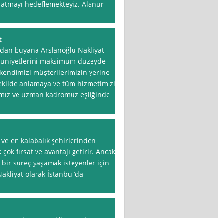
aşatmayı hedeflemekteyiz. Alanur
t
dan buyana Arslanoğlu Nakliyat
nuniyetlerini maksimum düzeyde
kendimizi müşterilerimizin yerine
i şekilde anlamaya ve tüm hizmetimizin
rımız ve uzman kadromuz eşliğinde
 ve en kalabalık şehirlerinden
çok fırsat ve avantajı getirir. Ancak
u bir süreç yaşamak isteyenler için
akliyat olarak İstanbul’da