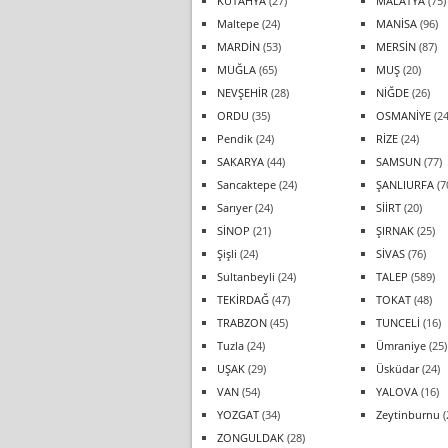
KÜTAHYA
(27)
MALATYA
(75)
Maltepe
(24)
MANİSA
(96)
MARDİN
(53)
MERSİN
(87)
MUĞLA
(65)
MUŞ
(20)
NEVŞEHİR
(28)
NİĞDE
(26)
ORDU
(35)
OSMANİYE
(24
Pendik
(24)
RİZE
(24)
SAKARYA
(44)
SAMSUN
(77)
Sancaktepe
(24)
ŞANLIURFA
(7
Sarıyer
(24)
SİİRT
(20)
SİNOP
(21)
ŞIRNAK
(25)
Şişli
(24)
SİVAS
(76)
Sultanbeyli
(24)
TALEP
(589)
TEKİRDAĞ
(47)
TOKAT
(48)
TRABZON
(45)
TUNCELİ
(16)
Tuzla
(24)
Ümraniye
(25)
UŞAK
(29)
Üsküdar
(24)
VAN
(54)
YALOVA
(16)
YOZGAT
(34)
Zeytinburnu
(
ZONGULDAK
(28)