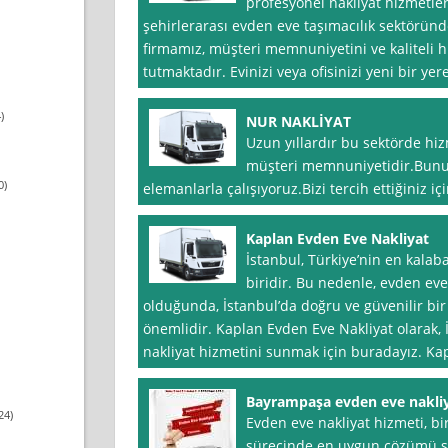
profesyonel nakliyat hizmetleri
şehirlerarası evden eve taşımacılık sektöründ
firmamız, müşteri memnuniyetini ve kaliteli
tutmaktadır. Evinizi veya ofisinizi yeni bir yer
)
NUR NAKLİYAT
Uzun yıllardır bu sektörde hi
müşteri memnuniyetidir.Bunu
0)
elemanlarla çalışıyoruz.Bizi tercih ettiğiniz 
Kaplan Evden Eve Nakliyat
İstanbul, Türkiye’nin en kalaba
biridir. Bu nedenle, evden eve
olduğunda, İstanbul’da doğru ve güvenilir bir
önemlidir. Kaplan Evden Eve Nakliyat olarak, 
nakliyat hizmetini sunmak için buradayız. Ka
Bayrampaşa evden eve nakliya
24)
Evden eve nakliyat hizmeti, bi
sürecinde en uygun çözümü su