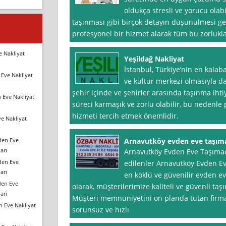
oldukça stresli ve yorucu olab
taşınması gibi birçok detayın düşünülmesi ge
profesyonel bir hizmet alarak tüm bu zorlukla
e Nakliyat
Yeşildağ Nakliyat
İstanbul, Türkiye’nin en kalaba
Eve Nakliyat
ve kültür merkezi olmasıyla d
şehir içinde ve şehirler arasında taşınma iht
 Eve Nakliyat
süreci karmaşık ve zorlu olabilir, bu nedenle
hizmeti tercih etmek önemlidir.
e Nakliyat
den Eve
Arnavutköy evden eve taşımac
arı
Arnavutköy Evden Eve Taşımacı
den Eve
edilenler Arnavutköy Evden Eve
arı
en köklü ve güvenilir evden eve
den Eve
olarak, müşterilerimize kaliteli ve güvenli ta
arı
Müşteri memnuniyetini ön planda tutan firma
n Eve Nakliyat
sorunsuz ve hızlı