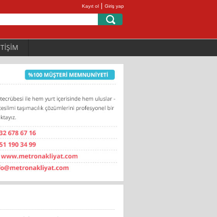
|
Kayıt ol
Giriş yap
ETİŞİM