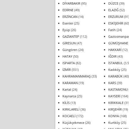
DİYARBAKIR
(95)
DÜZCE
(39)
EDİRNE
(49)
ELAZIĞ
(52)
ERZİNCAN
(14)
ERZURUM
(91
Esenler
(25)
ESKİŞEHİR
(60
Eyüp
(26)
Fatih
(24)
GAZİANTEP
(112)
Gaziosmanpa
GİRESUN
(47)
GÜMÜŞHANE
Güngören
(24)
HAKKARİ
(12)
HATAY
(50)
IĞDIR
(43)
ISPARTA
(82)
İSTANBUL
(3.5
İZMİR
(551)
Kadıköy
(25)
KAHRAMANMARAŞ
(33)
KARABÜK
(40)
KARAMAN
(19)
KARS
(39)
Kartal
(24)
KASTAMONU
Kaynarca
(25)
KAYSERİ
(164)
KİLİS
(13)
KIRIKKALE
(31
KIRKLARELİ
(36)
KIRŞEHİR
(19)
KOCAELİ
(172)
KONYA
(168)
Küçükçekmece
(26)
Kurtköy
(25)