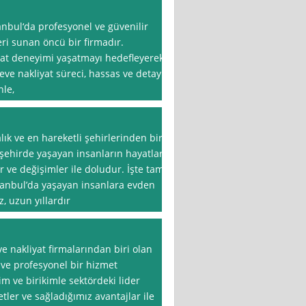
anbul‘da profesyonel ve güvenilir
ri sunan öncü bir firmadır.
iyat deneyimi yaşatmayı hedefleyerek,
ve nakliyat süreci, hassas ve detaylı
nle,
lık ve en hareketli şehirlerinden biri
şehirde yaşayan insanların hayatları,
r ve değişimler ile doludur. İşte tam
tanbul’da yaşayan insanlara evden
, uzun yıllardır
e nakliyat firmalarından biri olan
r ve profesyonel bir hizmet
m ve birikimle sektördeki lider
r ve sağladığımız avantajlar ile