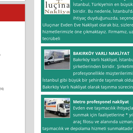
İstanbul, Türkiye’nin en büyük
biridir. Bu nedenle, İstanbul’d
ihtiyaç duyduğunuzda, seçenek
Uluçınar Evden Eve Nakliyat olarak biz, sizle
hizmetlerimizle öne çıkmaktayız. Firmamız, uz
tecrübeli
BAKIRKÖY VARLI NAKLİYAT
)
Bakırköy Varlı Nakliyat, İstan
şirketlerinden biridir. Şirketim
profesyonellikle müşterilerimi
İstanbul gibi büyük bir şehirde taşınmak olduk
Bakırköy Varlı Nakliyat olarak taşınma sürecin
24)
Metro profesyonel nakliyat
Evden eve taşımacılık ihtiyaçl
sunmak için faaliyetlerine * y
araç filosu ve alanında uzman 
taşımacılık ve depolama hizmeti sunmaktadır.