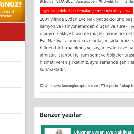
Bölge:
İSTANBUL
/ Sancaktepe
Üyelik Tarihi: 2 N
aynı bölgedeki diğer firmaları görmek için tıklayınız...
2001 yılında Evden Eve Nakliyat sektörüne b
kamyon ve kamyonetlerden oluşan ve sürekli yen
modern nakliye filosu ile müşterilerine hizme
Eve Nakliyat alanında uzmanlaşan şirketimiz, 
bilinen bir firma olmuş ve saygın evden eve nak
almıştır. İstanbul içi tüm semt ve bölgeler ara
hizmeti veren şirketimiz, aynı zamanda şehirler
sunmaktadır.
web: www.kocaogluexpress.com
e-posta:
Yakup.k
Benzer yazılar
Uluçınar Evden Eve Nakliyat