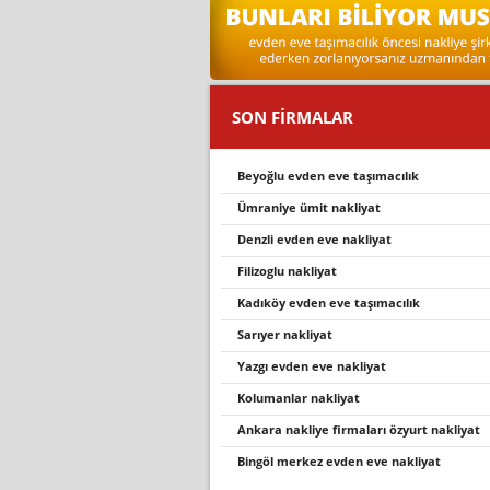
SON FİRMALAR
beyoğlu evden eve taşımacılık
ümrani̇ye ümi̇t nakli̇yat
denzli evden eve nakliyat
filizoglu nakliyat
kadıköy evden eve taşımacılık
sarıyer nakliyat
yazgi evden eve nakli̇yat
kolumanlar nakliyat
ankara nakliye firmaları özyurt nakliyat
bi̇ngöl merkez evden eve nakli̇yat