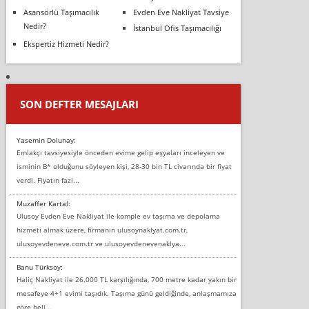
Asansörlü Taşımacılık
Evden Eve Nakliyat Tavsiye
Nedir?
İstanbul Ofis Taşımacılığı
Ekspertiz Hizmeti Nedir?
SON DEFTER MESAJLARI
Yasemin Dolunay:
Emlakçı tavsiyesiyle önceden evime gelip eşyaları inceleyen ve
isminin B* olduğunu söyleyen kişi, 28-30 bin TL civarında bir fiyat
verdi. Fiyatın fazl...
Muzaffer Kartal:
Ulusoy Evden Eve Nakliyat ile komple ev taşıma ve depolama
hizmeti almak üzere, firmanın ulusoynaklyat.com.tr,
ulusoyevdeneve.com.tr ve ulusoyevdenevenaklya...
Banu Türksoy:
Haliç Nakliyat ile 26.000 TL karşılığında, 700 metre kadar yakın bir
mesafeye 4+1 evimi taşıdık. Taşıma günü geldiğinde, anlaşmamıza
göre beli...