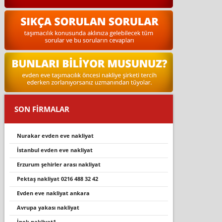
SON FİRMALAR
nurakar evden eve nakliyat
i̇stanbul evden eve nakliyat
erzurum şehi̇rler arasi nakli̇yat
pektaş nakliyat 0216 488 32 42
evden eve nakliyat ankara
avrupa yakası nakliyat
i̇pek nakliyat1