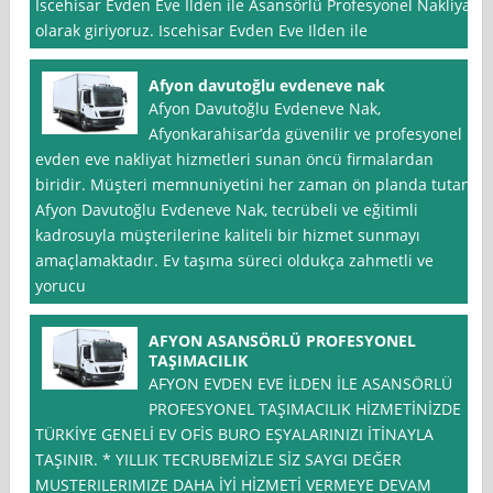
Iscehisar Evden Eve Ilden ile Asansörlü Profesyonel Nakliyat
olarak giriyoruz. Iscehisar Evden Eve Ilden ile
Afyon davutoğlu evdeneve nak
Afyon Davutoğlu Evdeneve Nak,
Afyonkarahisar’da güvenilir ve profesyonel
evden eve nakliyat hizmetleri sunan öncü firmalardan
biridir. Müşteri memnuniyetini her zaman ön planda tutan
Afyon Davutoğlu Evdeneve Nak, tecrübeli ve eğitimli
kadrosuyla müşterilerine kaliteli bir hizmet sunmayı
amaçlamaktadır. Ev taşıma süreci oldukça zahmetli ve
yorucu
AFYON ASANSÖRLÜ PROFESYONEL
TAŞIMACILIK
AFYON EVDEN EVE İLDEN İLE ASANSÖRLÜ
PROFESYONEL TAŞIMACILIK HİZMETİNİZDE
TÜRKİYE GENELİ EV OFİS BURO EŞYALARINIZI İTİNAYLA
TAŞINIR. * YILLIK TECRUBEMİZLE SİZ SAYGI DEĞER
MUSTERILERIMIZE DAHA İYİ HİZMETİ VERMEYE DEVAM