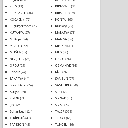
KİLİS
(13)
KIRIKKALE
(31)
KIRKLARELİ
(36)
KIRŞEHİR
(19)
KOCAELİ
(172)
KONYA
(168)
Küçükçekmece
(26)
Kurtköy
(25)
KÜTAHYA
(27)
MALATYA
(75)
Maltepe
(24)
MANİSA
(96)
MARDİN
(53)
MERSİN
(87)
MUĞLA
(65)
MUŞ
(20)
NEVŞEHİR
(28)
NİĞDE
(26)
ORDU
(35)
OSMANİYE
(24)
Pendik
(24)
RİZE
(24)
SAKARYA
(44)
SAMSUN
(77)
Sancaktepe
(24)
ŞANLIURFA
(70)
Sarıyer
(24)
SİİRT
(20)
SİNOP
(21)
ŞIRNAK
(25)
Şişli
(24)
SİVAS
(76)
Sultanbeyli
(24)
TALEP
(589)
TEKİRDAĞ
(47)
TOKAT
(48)
TRABZON
(45)
TUNCELİ
(16)