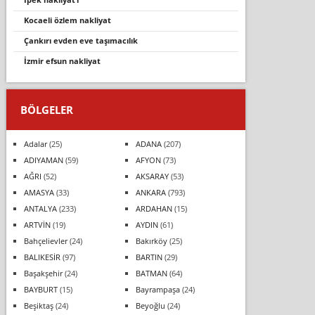
kocaeli özlem nakliyat
çankiri evden eve taşimacilik
i̇zmir efsun nakliyat
BÖLGELER
Adalar
(25)
ADANA
(207)
ADIYAMAN
(59)
AFYON
(73)
AĞRI
(52)
AKSARAY
(53)
AMASYA
(33)
ANKARA
(793)
ANTALYA
(233)
ARDAHAN
(15)
ARTVİN
(19)
AYDIN
(61)
Bahçelievler
(24)
Bakırköy
(25)
BALIKESİR
(97)
BARTIN
(29)
Başakşehir
(24)
BATMAN
(64)
BAYBURT
(15)
Bayrampaşa
(24)
Beşiktaş
(24)
Beyoğlu
(24)