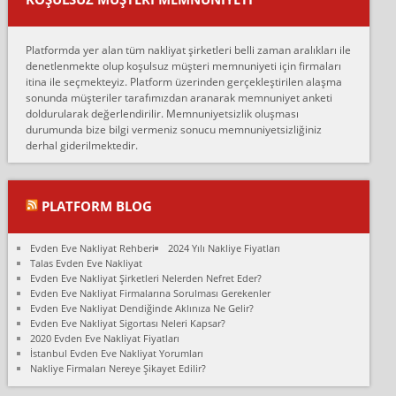
oldukça tutarsı...
Erol:
Platformda yer alan tüm nakliyat şirketleri belli zaman aralıkları ile
Ankara Alicanlar naklyat tel 5465524025. 2600 TL'ye ankaradan
denetlenmekte olup koşulsuz müşteri memnuniyeti için firmaları
Konya ya Alicanlar naklyat la anlaştık bu şahıs evin taşınacağı gün
itina ile seçmekteyiz. Platform üzerinden gerçekleştirilen alaşma
fiyatın mazoto gele...
sonunda müşteriler tarafımızdan aranarak memnuniyet anketi
doldurularak değerlendirilir. Memnuniyetsizlik oluşması
Fatih kokmese:
durumunda bize bilgi vermeniz sonucu memnuniyetsizliğiniz
Diyarbakır dan eşyamı getirtmek için anlaştım sözleşme yaptım.
derhal giderilmektedir.
Son anda fiyat artırdılar.. mecburiyetten tasittim.. bu kişiler ağrılı
Ankara merk...
Ali:
PLATFORM BLOG
İzmir de evim naklyat diye bir firmaya ev taşıttık, çok pişman
olduk. Asansörlü dediler sonra uraya asansör kurulmaz dediler
Evden Eve Nakliyat Rehberi
2024 Yılı Nakliye Fiyatları
fark istediler. ortada asa...
Talas Evden Eve Nakliyat
Evden Eve Nakliyat Şirketleri Nelerden Nefret Eder?
Nimet:
Evden Eve Nakliyat Firmalarına Sorulması Gerekenler
Ben 2021 Ağustos ilk haftası Evimi taşıdım yani İstanbul'un bir
Evden Eve Nakliyat Dendiğinde Aklınıza Ne Gelir?
Mahallesi'nden bir başka Mahallesi'ne yani Ümraniye bölgesinde
Evden Eve Nakliyat Sigortası Neleri Kapsar?
oturuyorum önceleri ara...
2020 Evden Eve Nakliyat Fiyatları
İstanbul Evden Eve Nakliyat Yorumları
Nimet Köse:
Nakliye Firmaları Nereye Şikayet Edilir?
Merhaba ben 2021 Ağustos ilk haftası evimi Ümraniye'den Çok