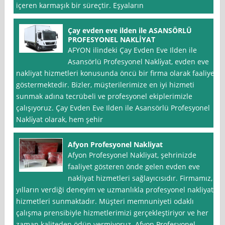
içeren karmaşık bir süreçtir. Eşyaların
Çay evden eve ilden ile ASANSÖRLÜ
PROFESYONEL NAKLİYAT
AFYON ilindeki Çay Evden Eve Ilden ile
Asansörlü Profesyonel Nakli̇yat, evden eve
nakliyat hizmetleri konusunda öncü bir firma olarak faaliyet
göstermektedir. Bizler, müşterilerimize en iyi hizmeti
sunmak adına tecrübeli ve profesyonel ekiplerimizle
çalışıyoruz. Çay Evden Eve Ilden ile Asansörlü Profesyonel
Nakli̇yat olarak, hem şehir
Afyon Profesyonel Nakliyat
Afyon Profesyonel Nakliyat, şehrinizde
faaliyet gösteren önde gelen evden eve
nakliyat hizmetleri sağlayıcısıdır. Firmamız,
yılların verdiği deneyim ve uzmanlıkla profesyonel nakliyat
hizmetleri sunmaktadır. Müşteri memnuniyeti odaklı
çalışma prensibiyle hizmetlerimizi gerçekleştiriyor ve her
zaman kaliteden ödün vermiyoruz. Afyon Profesyonel