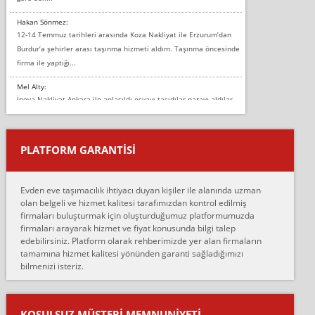
Hakan Sönmez:
12-14 Temmuz tarihleri arasında Koza Nakliyat ile Erzurum’dan
Burdur’a şehirler arası taşınma hizmeti aldım. Taşınma öncesinde
firma ile yaptığı...
Mel Alty:
İnova Nakliyat Ankara ile anlaşıldı eşyayı taşıdılar parayı aldılar.
Salon duvarına bir baktım birisi boydan alüminyum renkli bantı
yapıştırm...
PLATFORM GARANTİSİ
Murat:
Merhaba, bu firmayı bir arkadaş tavsiyesi üzerine tercih ettim,
hiçbir sıkıntı yaşanmayacağını ve kendilerinin çok titiz
Evden eve taşımacılık ihtiyacı duyan kişiler ile alanında uzman
çalıştıklarını, müş...
olan belgeli ve hizmet kalitesi tarafımızdan kontrol edilmiş
firmaları buluşturmak için oluşturduğumuz platformumuzda
Ahmet:
firmaları arayarak hizmet ve fiyat konusunda bilgi talep
Lüleburgaz güngünes evden eve naklyat eşyalarımı taşımak için
edebilirsiniz. Platform olarak rehberimizde yer alan firmaların
anlaştık sabah eve geldiklerinde de eşyalarımı düzgün şekilde
tamamına hizmet kalitesi yönünden garanti sağladığımızı
sarcaz demelerine r...
bilmenizi isteriz.
mehmet güldü:
Ankara ALİCANLAR NAKLİYAT Tutarsız ve ticari ahlak problemleri
var verdikleri fiyat teklifini arttırdılar. Sonrasında taşıma gününde
KOŞULSUZ MÜŞTERI MEMNUNIYETI