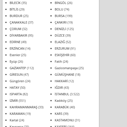
BİLECİK
(35)
BİNGÖL
(26)
BİTLİS
(29)
BOLU
(74)
BURDUR
(25)
BURSA
(199)
ÇANAKKALE
(37)
ÇANKIRI
(19)
ÇORUM
(32)
DENİZLİ
(125)
DİYARBAKIR
(95)
DÜZCE
(39)
EDİRNE
(49)
ELAZIĞ
(52)
ERZİNCAN
(14)
ERZURUM
(91)
Esenler
(25)
ESKİŞEHİR
(60)
Eyüp
(26)
Fatih
(24)
GAZİANTEP
(112)
Gaziosmanpaşa
(25)
GİRESUN
(47)
GÜMÜŞHANE
(18)
Güngören
(24)
HAKKARİ
(12)
HATAY
(50)
IĞDIR
(43)
ISPARTA
(82)
İSTANBUL
(3.522)
İZMİR
(551)
Kadıköy
(25)
KAHRAMANMARAŞ
(33)
KARABÜK
(40)
KARAMAN
(19)
KARS
(39)
Kartal
(24)
KASTAMONU
(31)
Kaynarca
(25)
KAYSERİ
(164)