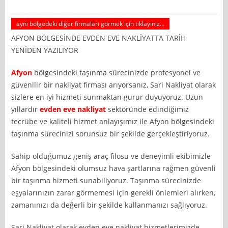
aynı bölgedeki diğer firmaları görmek için tıklayınız...
AFYON BÖLGESİNDE EVDEN EVE NAKLİYATTA TARİH
YENİDEN YAZILIYOR
Afyon
bölgesindeki taşınma sürecinizde profesyonel ve
güvenilir bir nakliyat firması arıyorsanız, Sari Nakliyat olarak
sizlere en iyi hizmeti sunmaktan gurur duyuyoruz. Uzun
yıllardır
evden eve nakliyat
sektöründe edindiğimiz
tecrübe ve kaliteli hizmet anlayışımız ile Afyon bölgesindeki
taşınma sürecinizi sorunsuz bir şekilde gerçekleştiriyoruz.
Sahip olduğumuz geniş araç filosu ve deneyimli ekibimizle
Afyon bölgesindeki olumsuz hava şartlarına rağmen güvenli
bir taşınma hizmeti sunabiliyoruz. Taşınma sürecinizde
eşyalarınızın zarar görmemesi için gerekli önlemleri alırken,
zamanınızı da değerli bir şekilde kullanmanızı sağlıyoruz.
Sari Nakliyat olarak evden eve nakliyat hizmetlerimizde