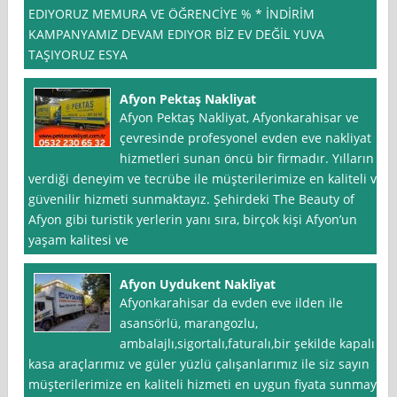
EDIYORUZ MEMURA VE ÖĞRENCİYE % * İNDİRİM
KAMPANYAMIZ DEVAM EDIYOR BİZ EV DEĞİL YUVA
TAŞIYORUZ ESYA
Afyon Pektaş Nakliyat
Afyon Pektaş Nakliyat, Afyonkarahisar ve
çevresinde profesyonel evden eve nakliyat
hizmetleri sunan öncü bir firmadır. Yılların
verdiği deneyim ve tecrübe ile müşterilerimize en kaliteli ve
güvenilir hizmeti sunmaktayız. Şehirdeki The Beauty of
Afyon gibi turistik yerlerin yanı sıra, birçok kişi Afyon’un
yaşam kalitesi ve
Afyon Uydukent Nakliyat
Afyonkarahisar da evden eve ilden ile
asansörlü, marangozlu,
ambalajlı,sigortalı,faturalı,bir şekilde kapalı
kasa araçlarımız ve güler yüzlü çalışanlarımız ile siz sayın
müşterilerimize en kaliteli hizmeti en uygun fiyata sunmayı