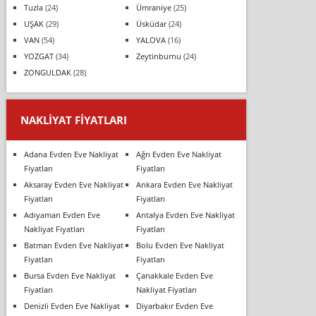
Tuzla
(24)
Ümraniye
(25)
UŞAK
(29)
Üsküdar
(24)
VAN
(54)
YALOVA
(16)
YOZGAT
(34)
Zeytinburnu
(24)
ZONGULDAK
(28)
NAKLIYAT FIYATLARI
Adana Evden Eve Nakliyat
Ağrı Evden Eve Nakliyat
Fiyatları
Fiyatları
Aksaray Evden Eve Nakliyat
Ankara Evden Eve Nakliyat
Fiyatları
Fiyatları
Adıyaman Evden Eve
Antalya Evden Eve Nakliyat
Nakliyat Fiyatları
Fiyatları
Batman Evden Eve Nakliyat
Bolu Evden Eve Nakliyat
Fiyatları
Fiyatları
Bursa Evden Eve Nakliyat
Çanakkale Evden Eve
Fiyatları
Nakliyat Fiyatları
Denizli Evden Eve Nakliyat
Diyarbakır Evden Eve