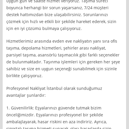
uygun gün ve saatte hizmet veriyoruz. Taşıma süreci
boyunca herhangi bir sorun yaşarsanız, 7/24 müşteri
destek hattımızdan bize ulaşabilirsiniz. Sorunlarınızı
çözmek için hızlı ve etkili bir şekilde hareket ederek, sizin
için en iyi çözümü bulmaya çalışıyoruz.
Hizmetlerimiz arasında evden eve nakliyatın yanı sıra ofis
taşıma, depolama hizmetleri, şehirler arası nakliyat,
parsiyel taşıma, asansörlü taşımacılık gibi farklı seçenekler
de bulunmaktadır. Taşınma işlemleri için gereken her şeye
sahibiz ve size en uygun seçeneği sunabilmek için sizinle
birlikte çalışıyoruz.
Profesyonel Nakliyat İstanbul olarak sunduğumuz
avantajlar şunlardır:
1. Güvenilirlik: Eşyalarınızı güvende tutmak bizim
önceliğimizdir. Eşyalarınızı profesyonel bir şekilde
ambalajlayarak, hasar riskini en aza indiririz. Ayrıca,
sigortalı taşıma hizmeti sunarak, olası hasarlarda sizin