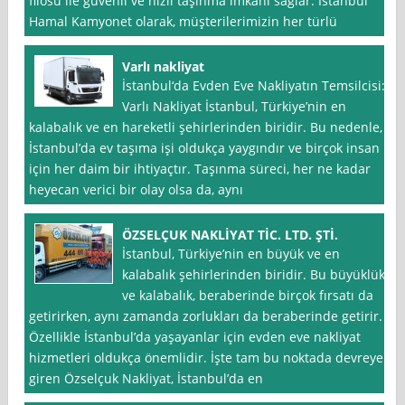
filosu ile güvenli ve hızlı taşınma imkanı sağlar. İstanbul
Hamal Kamyonet olarak, müşterilerimizin her türlü
Varlı nakliyat
İstanbul‘da Evden Eve Nakliyatın Temsilcisi:
Varlı Nakliyat İstanbul, Türkiye’nin en
kalabalık ve en hareketli şehirlerinden biridir. Bu nedenle,
İstanbul’da ev taşıma işi oldukça yaygındır ve birçok insan
için her daim bir ihtiyaçtır. Taşınma süreci, her ne kadar
heyecan verici bir olay olsa da, aynı
ÖZSELÇUK NAKLİYAT TİC. LTD. ŞTİ.
İstanbul, Türkiye’nin en büyük ve en
kalabalık şehirlerinden biridir. Bu büyüklük
ve kalabalık, beraberinde birçok fırsatı da
getirirken, aynı zamanda zorlukları da beraberinde getirir.
Özellikle İstanbul’da yaşayanlar için evden eve nakliyat
hizmetleri oldukça önemlidir. İşte tam bu noktada devreye
giren Özselçuk Nakliyat, İstanbul’da en