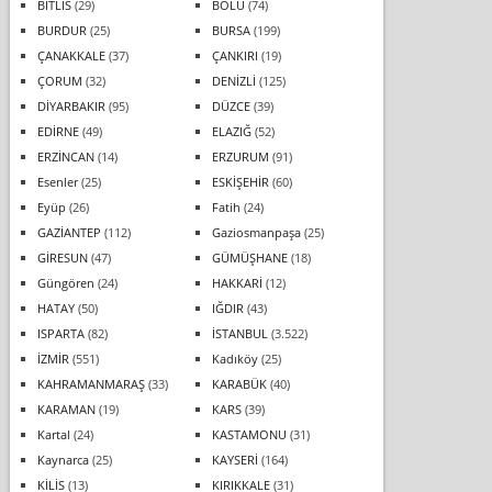
BİTLİS
(29)
BOLU
(74)
BURDUR
(25)
BURSA
(199)
ÇANAKKALE
(37)
ÇANKIRI
(19)
ÇORUM
(32)
DENİZLİ
(125)
DİYARBAKIR
(95)
DÜZCE
(39)
EDİRNE
(49)
ELAZIĞ
(52)
ERZİNCAN
(14)
ERZURUM
(91)
Esenler
(25)
ESKİŞEHİR
(60)
Eyüp
(26)
Fatih
(24)
GAZİANTEP
(112)
Gaziosmanpaşa
(25)
GİRESUN
(47)
GÜMÜŞHANE
(18)
Güngören
(24)
HAKKARİ
(12)
HATAY
(50)
IĞDIR
(43)
ISPARTA
(82)
İSTANBUL
(3.522)
İZMİR
(551)
Kadıköy
(25)
KAHRAMANMARAŞ
(33)
KARABÜK
(40)
KARAMAN
(19)
KARS
(39)
Kartal
(24)
KASTAMONU
(31)
Kaynarca
(25)
KAYSERİ
(164)
KİLİS
(13)
KIRIKKALE
(31)