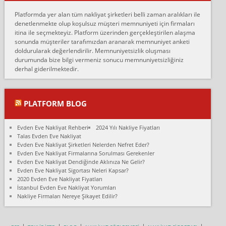
Erol:
Platformda yer alan tüm nakliyat şirketleri belli zaman aralıkları ile
Ankara Alicanlar naklyat tel 5465524025. 2600 TL'ye ankaradan
denetlenmekte olup koşulsuz müşteri memnuniyeti için firmaları
Konya ya Alicanlar naklyat la anlaştık bu şahıs evin taşınacağı gün
itina ile seçmekteyiz. Platform üzerinden gerçekleştirilen alaşma
fiyatın mazoto gele...
sonunda müşteriler tarafımızdan aranarak memnuniyet anketi
doldurularak değerlendirilir. Memnuniyetsizlik oluşması
Fatih kokmese:
durumunda bize bilgi vermeniz sonucu memnuniyetsizliğiniz
Diyarbakır dan eşyamı getirtmek için anlaştım sözleşme yaptım.
derhal giderilmektedir.
Son anda fiyat artırdılar.. mecburiyetten tasittim.. bu kişiler ağrılı
Ankara merk...
Ali:
PLATFORM BLOG
İzmir de evim naklyat diye bir firmaya ev taşıttık, çok pişman
olduk. Asansörlü dediler sonra uraya asansör kurulmaz dediler
Evden Eve Nakliyat Rehberi
2024 Yılı Nakliye Fiyatları
fark istediler. ortada asa...
Talas Evden Eve Nakliyat
Evden Eve Nakliyat Şirketleri Nelerden Nefret Eder?
Nimet:
Evden Eve Nakliyat Firmalarına Sorulması Gerekenler
Ben 2021 Ağustos ilk haftası Evimi taşıdım yani İstanbul'un bir
Evden Eve Nakliyat Dendiğinde Aklınıza Ne Gelir?
Mahallesi'nden bir başka Mahallesi'ne yani Ümraniye bölgesinde
Evden Eve Nakliyat Sigortası Neleri Kapsar?
oturuyorum önceleri ara...
2020 Evden Eve Nakliyat Fiyatları
İstanbul Evden Eve Nakliyat Yorumları
Nimet Köse:
Nakliye Firmaları Nereye Şikayet Edilir?
Merhaba ben 2021 Ağustos ilk haftası evimi Ümraniye'den Çok
yakın bir bölgeye taşıdım yeni Ümraniye'nin Mahallesi'ne
Hancıoğlu naklyatla taşındım...