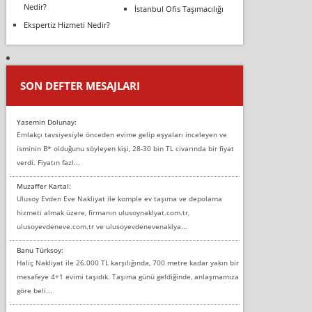
Nedir?
İstanbul Ofis Taşımacılığı
Ekspertiz Hizmeti Nedir?
SON DEFTER MESAJLARI
Yasemin Dolunay:
Emlakçı tavsiyesiyle önceden evime gelip eşyaları inceleyen ve
isminin B* olduğunu söyleyen kişi, 28-30 bin TL civarında bir fiyat
verdi. Fiyatın fazl...
Muzaffer Kartal:
Ulusoy Evden Eve Nakliyat ile komple ev taşıma ve depolama
hizmeti almak üzere, firmanın ulusoynaklyat.com.tr,
ulusoyevdeneve.com.tr ve ulusoyevdenevenaklya...
Banu Türksoy:
Haliç Nakliyat ile 26.000 TL karşılığında, 700 metre kadar yakın bir
mesafeye 4+1 evimi taşıdık. Taşıma günü geldiğinde, anlaşmamıza
göre beli...