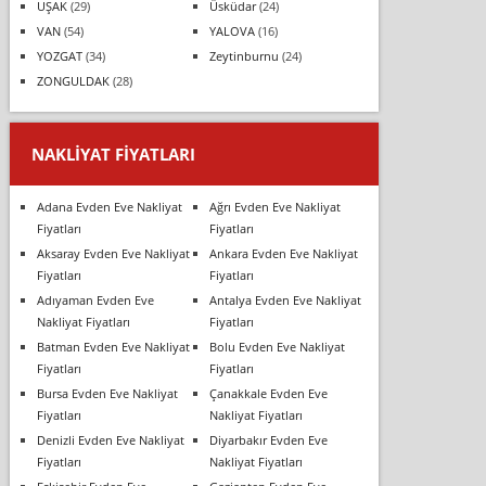
UŞAK
(29)
Üsküdar
(24)
VAN
(54)
YALOVA
(16)
YOZGAT
(34)
Zeytinburnu
(24)
ZONGULDAK
(28)
NAKLIYAT FIYATLARI
Adana Evden Eve Nakliyat
Ağrı Evden Eve Nakliyat
Fiyatları
Fiyatları
Aksaray Evden Eve Nakliyat
Ankara Evden Eve Nakliyat
Fiyatları
Fiyatları
Adıyaman Evden Eve
Antalya Evden Eve Nakliyat
Nakliyat Fiyatları
Fiyatları
Batman Evden Eve Nakliyat
Bolu Evden Eve Nakliyat
Fiyatları
Fiyatları
Bursa Evden Eve Nakliyat
Çanakkale Evden Eve
Fiyatları
Nakliyat Fiyatları
Denizli Evden Eve Nakliyat
Diyarbakır Evden Eve
Fiyatları
Nakliyat Fiyatları