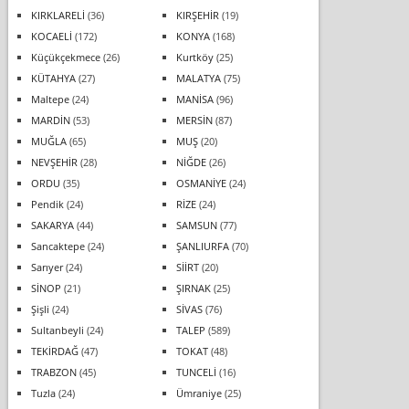
KIRKLARELİ
(36)
KIRŞEHİR
(19)
KOCAELİ
(172)
KONYA
(168)
Küçükçekmece
(26)
Kurtköy
(25)
KÜTAHYA
(27)
MALATYA
(75)
Maltepe
(24)
MANİSA
(96)
MARDİN
(53)
MERSİN
(87)
MUĞLA
(65)
MUŞ
(20)
NEVŞEHİR
(28)
NİĞDE
(26)
ORDU
(35)
OSMANİYE
(24)
Pendik
(24)
RİZE
(24)
SAKARYA
(44)
SAMSUN
(77)
Sancaktepe
(24)
ŞANLIURFA
(70)
Sarıyer
(24)
SİİRT
(20)
SİNOP
(21)
ŞIRNAK
(25)
Şişli
(24)
SİVAS
(76)
Sultanbeyli
(24)
TALEP
(589)
TEKİRDAĞ
(47)
TOKAT
(48)
TRABZON
(45)
TUNCELİ
(16)
Tuzla
(24)
Ümraniye
(25)