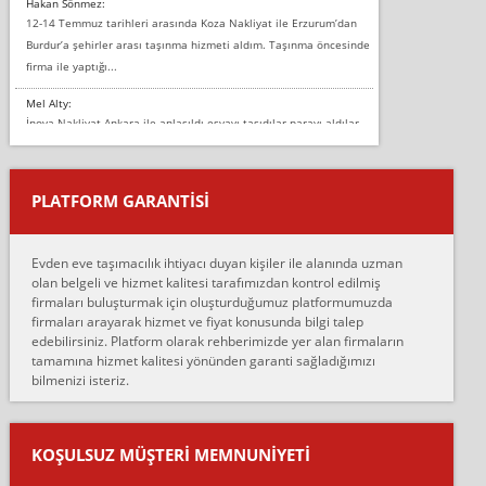
Hakan Sönmez:
12-14 Temmuz tarihleri arasında Koza Nakliyat ile Erzurum’dan
Burdur’a şehirler arası taşınma hizmeti aldım. Taşınma öncesinde
firma ile yaptığı...
Mel Alty:
İnova Nakliyat Ankara ile anlaşıldı eşyayı taşıdılar parayı aldılar.
Salon duvarına bir baktım birisi boydan alüminyum renkli bantı
yapıştırm...
PLATFORM GARANTİSİ
Murat:
Merhaba, bu firmayı bir arkadaş tavsiyesi üzerine tercih ettim,
hiçbir sıkıntı yaşanmayacağını ve kendilerinin çok titiz
Evden eve taşımacılık ihtiyacı duyan kişiler ile alanında uzman
çalıştıklarını, müş...
olan belgeli ve hizmet kalitesi tarafımızdan kontrol edilmiş
firmaları buluşturmak için oluşturduğumuz platformumuzda
Ahmet:
firmaları arayarak hizmet ve fiyat konusunda bilgi talep
Lüleburgaz güngünes evden eve naklyat eşyalarımı taşımak için
edebilirsiniz. Platform olarak rehberimizde yer alan firmaların
anlaştık sabah eve geldiklerinde de eşyalarımı düzgün şekilde
tamamına hizmet kalitesi yönünden garanti sağladığımızı
sarcaz demelerine r...
bilmenizi isteriz.
mehmet güldü:
Ankara ALİCANLAR NAKLİYAT Tutarsız ve ticari ahlak problemleri
var verdikleri fiyat teklifini arttırdılar. Sonrasında taşıma gününde
KOŞULSUZ MÜŞTERI MEMNUNIYETI
oldukça tutarsı...