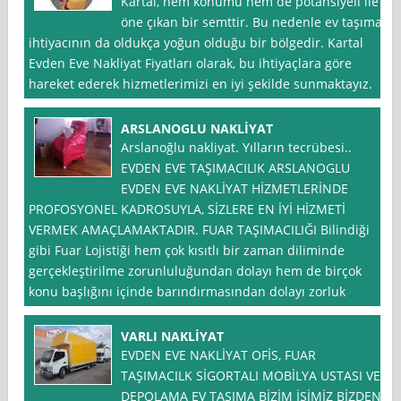
Kartal, hem konumu hem de potansiyeli ile
öne çıkan bir semttir. Bu nedenle ev taşıma
ihtiyacının da oldukça yoğun olduğu bir bölgedir. Kartal
Evden Eve Nakliyat Fiyatları olarak, bu ihtiyaçlara göre
hareket ederek hizmetlerimizi en iyi şekilde sunmaktayız.
ARSLANOGLU NAKLİYAT
Arslanoğlu nakliyat. Yılların tecrübesi..
EVDEN EVE TAŞIMACILIK ARSLANOGLU
EVDEN EVE NAKLİYAT HİZMETLERİNDE
PROFOSYONEL KADROSUYLA, SİZLERE EN İYİ HİZMETİ
VERMEK AMAÇLAMAKTADIR. FUAR TAŞIMACILIĞI Bilindiği
gibi Fuar Lojistiği hem çok kısıtlı bir zaman diliminde
gerçekleştirilme zorunluluğundan dolayı hem de birçok
konu başlığını içinde barındırmasından dolayı zorluk
VARLI NAKLİYAT
EVDEN EVE NAKLİYAT OFİS, FUAR
TAŞIMACILK SİGORTALI MOBİLYA USTASI VE
DEPOLAMA EV TAŞIMA BİZİM İŞİMİZ BİZDEN