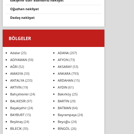
eski̇şehi̇r özer asansörlü nakli̇yat
oğuzhan nakliyat
dadaş naklıyat
BÖLGELER
Adalar
(25)
ADANA
(207)
ADIYAMAN
(59)
AFYON
(73)
AĞRI
(52)
AKSARAY
(53)
AMASYA
(33)
ANKARA
(793)
ANTALYA
(233)
ARDAHAN
(15)
ARTVİN
(19)
AYDIN
(61)
Bahçelievler
(24)
Bakırköy
(25)
BALIKESİR
(97)
BARTIN
(29)
Başakşehir
(24)
BATMAN
(64)
BAYBURT
(15)
Bayrampaşa
(24)
Beşiktaş
(24)
Beyoğlu
(24)
BİLECİK
(35)
BİNGÖL
(26)