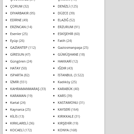
ÇORUM
(32)
DENİZLİ
(125)
DİYARBAKIR
(95)
DÜZCE
(39)
EDİRNE
(49)
ELAZIĞ
(52)
ERZİNCAN
(14)
ERZURUM
(91)
Esenler
(25)
ESKİŞEHİR
(60)
Eyüp
(26)
Fatih
(24)
GAZİANTEP
(112)
Gaziosmanpaşa
(25)
GİRESUN
(47)
GÜMÜŞHANE
(18)
Güngören
(24)
HAKKARİ
(12)
HATAY
(50)
IĞDIR
(43)
ISPARTA
(82)
İSTANBUL
(3.522)
İZMİR
(551)
Kadıköy
(25)
KAHRAMANMARAŞ
(33)
KARABÜK
(40)
KARAMAN
(19)
KARS
(39)
Kartal
(24)
KASTAMONU
(31)
Kaynarca
(25)
KAYSERİ
(164)
KİLİS
(13)
KIRIKKALE
(31)
KIRKLARELİ
(36)
KIRŞEHİR
(19)
KOCAELİ
(172)
KONYA
(168)