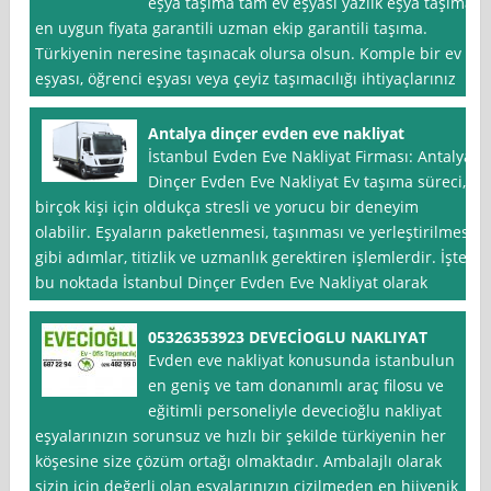
eşya taşıma tam ev eşyası yazlık eşya taşıma
en uygun fiyata garantili uzman ekip garantili taşıma.
Türkiyenin neresine taşınacak olursa olsun. Komple bir ev
eşyası, öğrenci eşyası veya çeyiz taşımacılığı ihtiyaçlarınız
Antalya dinçer evden eve nakliyat
İstanbul Evden Eve Nakliyat Firması: Antalya
Dinçer Evden Eve Nakliyat Ev taşıma süreci,
birçok kişi için oldukça stresli ve yorucu bir deneyim
olabilir. Eşyaların paketlenmesi, taşınması ve yerleştirilmesi
gibi adımlar, titizlik ve uzmanlık gerektiren işlemlerdir. İşte
bu noktada İstanbul Dinçer Evden Eve Nakliyat olarak
05326353923 DEVECİOGLU NAKLIYAT
Evden eve nakliyat konusunda istanbulun
en geniş ve tam donanımlı araç filosu ve
eğitimli personeliyle devecioğlu nakliyat
eşyalarınızın sorunsuz ve hızlı bir şekilde türkiyenin her
köşesine size çözüm ortağı olmaktadır. Ambalajlı olarak
sizin için değerli olan eşyalarınızın çizilmeden en hijyenik