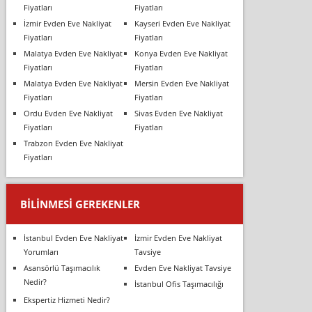
Fiyatları
Fiyatları
İzmir Evden Eve Nakliyat
Kayseri Evden Eve Nakliyat
Fiyatları
Fiyatları
Malatya Evden Eve Nakliyat
Konya Evden Eve Nakliyat
Fiyatları
Fiyatları
Malatya Evden Eve Nakliyat
Mersin Evden Eve Nakliyat
Fiyatları
Fiyatları
Ordu Evden Eve Nakliyat
Sivas Evden Eve Nakliyat
Fiyatları
Fiyatları
Trabzon Evden Eve Nakliyat
Fiyatları
BILINMESI GEREKENLER
İstanbul Evden Eve Nakliyat
İzmir Evden Eve Nakliyat
Yorumları
Tavsiye
Asansörlü Taşımacılık
Evden Eve Nakliyat Tavsiye
Nedir?
İstanbul Ofis Taşımacılığı
Ekspertiz Hizmeti Nedir?