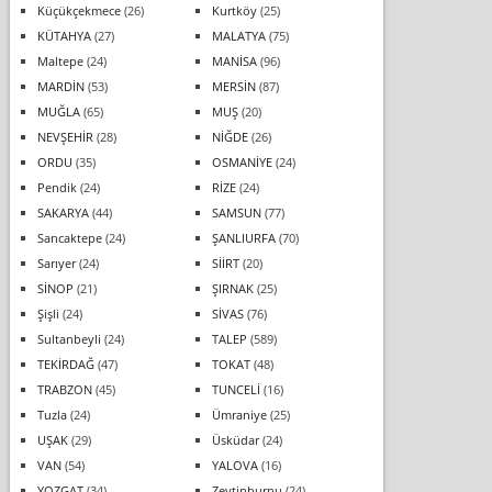
Küçükçekmece
(26)
Kurtköy
(25)
KÜTAHYA
(27)
MALATYA
(75)
Maltepe
(24)
MANİSA
(96)
MARDİN
(53)
MERSİN
(87)
MUĞLA
(65)
MUŞ
(20)
NEVŞEHİR
(28)
NİĞDE
(26)
ORDU
(35)
OSMANİYE
(24)
Pendik
(24)
RİZE
(24)
SAKARYA
(44)
SAMSUN
(77)
Sancaktepe
(24)
ŞANLIURFA
(70)
Sarıyer
(24)
SİİRT
(20)
SİNOP
(21)
ŞIRNAK
(25)
Şişli
(24)
SİVAS
(76)
Sultanbeyli
(24)
TALEP
(589)
TEKİRDAĞ
(47)
TOKAT
(48)
TRABZON
(45)
TUNCELİ
(16)
Tuzla
(24)
Ümraniye
(25)
UŞAK
(29)
Üsküdar
(24)
VAN
(54)
YALOVA
(16)
YOZGAT
(34)
Zeytinburnu
(24)