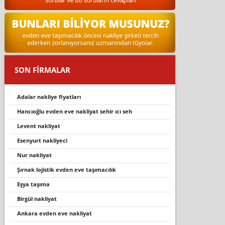
SON FİRMALAR
adalar nakliye fiyatları
hancioğlu evden eve nakli̇yat sehi̇r ici seh
levent nakliyat
esenyurt nakliyeci
nur nakli̇yat
şırnak lojistik evden eve taşımacılık
eşya taşıma
birgül nakliyat
ankara evden eve nakliyat