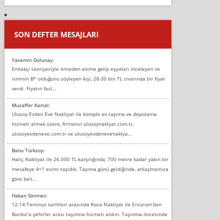
SON DEFTER MESAJLARI
Yasemin Dolunay:
Emlakçı tavsiyesiyle önceden evime gelip eşyaları inceleyen ve
isminin B* olduğunu söyleyen kişi, 28-30 bin TL civarında bir fiyat
verdi. Fiyatın fazl...
Muzaffer Kartal:
Ulusoy Evden Eve Nakliyat ile komple ev taşıma ve depolama
hizmeti almak üzere, firmanın ulusoynaklyat.com.tr,
ulusoyevdeneve.com.tr ve ulusoyevdenevenaklya...
Banu Türksoy:
Haliç Nakliyat ile 26.000 TL karşılığında, 700 metre kadar yakın bir
mesafeye 4+1 evimi taşıdık. Taşıma günü geldiğinde, anlaşmamıza
göre beli...
Hakan Sönmez:
12-14 Temmuz tarihleri arasında Koza Nakliyat ile Erzurum’dan
Burdur’a şehirler arası taşınma hizmeti aldım. Taşınma öncesinde