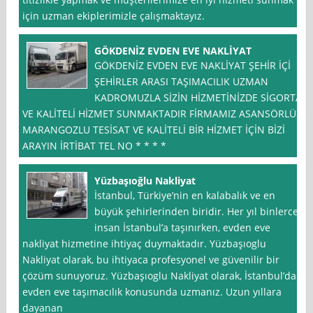
için uzman ekiplerimizle çalışmaktayız.
GÖKDENİZ EVDEN EVE NAKLİYAT
GÖKDENİZ EVDEN EVE NAKLİYAT ŞEHİR İÇİ
ŞEHİRLER ARASI TAŞIMACILIK UZMAN
KADROMUZLA SİZİN HİZMETİNİZDE SİGORTA
VE KALİTELİ HİZMET SUNMAKTADIR FİRMAMIZ ASANSÖRLÜ
MARANGOZLU TESİSAT VE KALİTELİ BİR HİZMET İÇİN BİZİ
ARAYIN İRTİBAT TEL NO * * * *
Yüzbaşıoğlu Nakliyat
İstanbul, Türkiye’nin en kalabalık ve en
büyük şehirlerinden biridir. Her yıl binlerce
insan İstanbul’a taşınırken, evden eve
nakliyat hizmetine ihtiyaç duymaktadır. Yüzbaşıoglu
Nakliyat olarak, bu ihtiyaca profesyonel ve güvenilir bir
çözüm sunuyoruz. Yüzbaşıoglu Nakliyat olarak, İstanbul’da
evden eve taşımacılık konusunda uzmanız. Uzun yıllara
dayanan