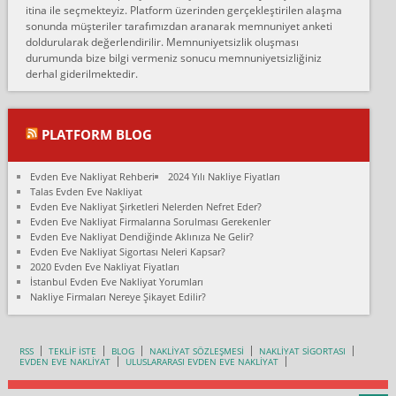
itina ile seçmekteyiz. Platform üzerinden gerçekleştirilen alaşma
fiyatın mazoto gele...
sonunda müşteriler tarafımızdan aranarak memnuniyet anketi
doldurularak değerlendirilir. Memnuniyetsizlik oluşması
Fatih kokmese:
durumunda bize bilgi vermeniz sonucu memnuniyetsizliğiniz
Diyarbakır dan eşyamı getirtmek için anlaştım sözleşme yaptım.
derhal giderilmektedir.
Son anda fiyat artırdılar.. mecburiyetten tasittim.. bu kişiler ağrılı
Ankara merk...
Ali:
PLATFORM BLOG
İzmir de evim naklyat diye bir firmaya ev taşıttık, çok pişman
olduk. Asansörlü dediler sonra uraya asansör kurulmaz dediler
Evden Eve Nakliyat Rehberi
2024 Yılı Nakliye Fiyatları
fark istediler. ortada asa...
Talas Evden Eve Nakliyat
Evden Eve Nakliyat Şirketleri Nelerden Nefret Eder?
Nimet:
Evden Eve Nakliyat Firmalarına Sorulması Gerekenler
Ben 2021 Ağustos ilk haftası Evimi taşıdım yani İstanbul'un bir
Evden Eve Nakliyat Dendiğinde Aklınıza Ne Gelir?
Mahallesi'nden bir başka Mahallesi'ne yani Ümraniye bölgesinde
Evden Eve Nakliyat Sigortası Neleri Kapsar?
oturuyorum önceleri ara...
2020 Evden Eve Nakliyat Fiyatları
İstanbul Evden Eve Nakliyat Yorumları
Nimet Köse:
Nakliye Firmaları Nereye Şikayet Edilir?
Merhaba ben 2021 Ağustos ilk haftası evimi Ümraniye'den Çok
yakın bir bölgeye taşıdım yeni Ümraniye'nin Mahallesi'ne
Hancıoğlu naklyatla taşındım...
RSS
TEKLİF İSTE
BLOG
NAKLİYAT SÖZLEŞMESİ
NAKLİYAT SİGORTASI
EVDEN EVE NAKLİYAT
ULUSLARARASI EVDEN EVE NAKLİYAT
Sevim bal:
Karabükden İzmir'e Karabük kardem naklyat la taşındım bir çok