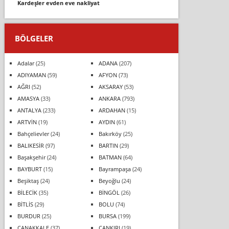
kardeşler evden eve nakliyat
BÖLGELER
Adalar
(25)
ADANA
(207)
ADIYAMAN
(59)
AFYON
(73)
AĞRI
(52)
AKSARAY
(53)
AMASYA
(33)
ANKARA
(793)
ANTALYA
(233)
ARDAHAN
(15)
ARTVİN
(19)
AYDIN
(61)
Bahçelievler
(24)
Bakırköy
(25)
BALIKESİR
(97)
BARTIN
(29)
Başakşehir
(24)
BATMAN
(64)
BAYBURT
(15)
Bayrampaşa
(24)
Beşiktaş
(24)
Beyoğlu
(24)
BİLECİK
(35)
BİNGÖL
(26)
BİTLİS
(29)
BOLU
(74)
BURDUR
(25)
BURSA
(199)
ÇANAKKALE
(37)
ÇANKIRI
(19)