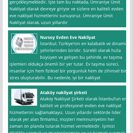
gerçekleşmektedir. İşte tam bu noktada, Ümraniye Ümit
Nakliyat olarak devreye giriyor ve sizlere en kaliteli evden
eve nakliyat hizmetlerini sunuyoruz. Ümraniye Ümit
Nakliyat olarak, uzun yıllardır
Nursoy Evden Eve Nakliyat
İstanbul, Türkiye’nin en kalabalık ve dinamik
şehirlerinden biridir. Sürekli olarak hızla
büyüyen ve gelişen bu şehirde, ev taşıma
işlemleri oldukça önemli bir yer tutar. Ev taşıma süreci,
insanlar için hem fiziksel bir yorgunluk hem de zihinsel bir
stres oluşturabilir. Bu nedenle, iyi bir nakliyat
Ataköy nakliyat şirketi
Ataköy Nakliyat Şirketi olarak İstanbul‘un en
kaliteli ve profesyonel evden eve nakliyat
hizmetlerini sağlamaktayız. Uzun yıllardır sektörde lider
olarak yer alan firmamız, müşteri memnuniyetini her
zaman ön planda tutarak hizmet vermektedir. İşimizi
titizlikle yapmak ve müşterilerimize en iyi hizmeti sunmak