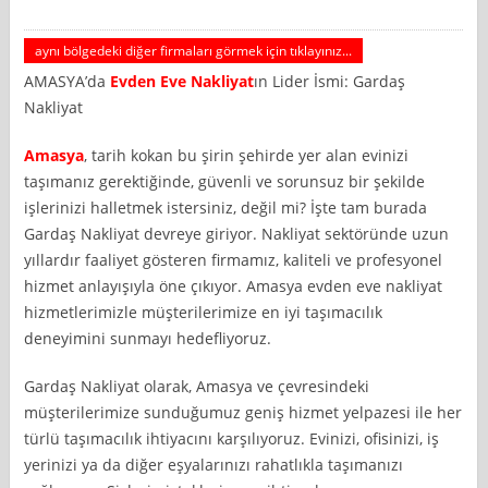
aynı bölgedeki diğer firmaları görmek için tıklayınız...
AMASYA’da
Evden Eve Nakliyat
ın Lider İsmi: Gardaş
Nakliyat
Amasya
, tarih kokan bu şirin şehirde yer alan evinizi
taşımanız gerektiğinde, güvenli ve sorunsuz bir şekilde
işlerinizi halletmek istersiniz, değil mi? İşte tam burada
Gardaş Nakliyat devreye giriyor. Nakliyat sektöründe uzun
yıllardır faaliyet gösteren firmamız, kaliteli ve profesyonel
hizmet anlayışıyla öne çıkıyor. Amasya evden eve nakliyat
hizmetlerimizle müşterilerimize en iyi taşımacılık
deneyimini sunmayı hedefliyoruz.
Gardaş Nakliyat olarak, Amasya ve çevresindeki
müşterilerimize sunduğumuz geniş hizmet yelpazesi ile her
türlü taşımacılık ihtiyacını karşılıyoruz. Evinizi, ofisinizi, iş
yerinizi ya da diğer eşyalarınızı rahatlıkla taşımanızı