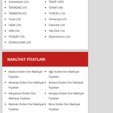
Sultanbeyli
(24)
TALEP
(589)
TEKİRDAĞ
(47)
TOKAT
(48)
TRABZON
(45)
TUNCELİ
(16)
Tuzla
(24)
Ümraniye
(25)
UŞAK
(29)
Üsküdar
(24)
VAN
(54)
YALOVA
(16)
YOZGAT
(34)
Zeytinburnu
(24)
ZONGULDAK
(28)
NAKLIYAT FIYATLARI
Adana Evden Eve Nakliyat
Ağrı Evden Eve Nakliyat
Fiyatları
Fiyatları
Aksaray Evden Eve Nakliyat
Ankara Evden Eve Nakliyat
Fiyatları
Fiyatları
Adıyaman Evden Eve
Antalya Evden Eve Nakliyat
Nakliyat Fiyatları
Fiyatları
Batman Evden Eve Nakliyat
Bolu Evden Eve Nakliyat
Fiyatları
Fiyatları