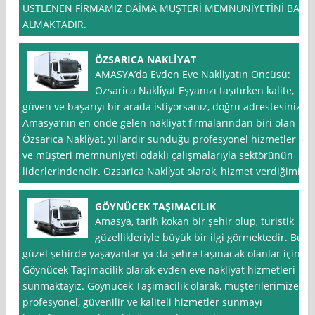
ÜSTLENEN FİRMAMIZ DAİMA MÜŞTERİ MEMNUNİYETİNİ BAZ
ALMAKTADIR.
ÖZSARICA NAKLİYAT
AMASYA’da Evden Eve Nakliyatın Öncüsü:
Özsarica Nakli̇yat Eşyanızı taşıtırken kalite,
güven ve başarıyı bir arada istiyorsanız, doğru adrestesiniz.
Amasya‘nın en önde gelen nakliyat firmalarından biri olan
Özsarica Nakli̇yat, yıllardır sunduğu profesyonel hizmetler
ve müşteri memnuniyeti odaklı çalışmalarıyla sektörünün
liderlerindendir. Özsarica Nakli̇yat olarak, hizmet verdiğimiz
GÖYNÜCEK TAŞIMACILIK
Amasya, tarih kokan bir şehir olup, turistik
güzellikleriyle büyük bir ilgi görmektedir. Bu
güzel şehirde yaşayanlar ya da şehre taşınacak olanlar için
Göynücek Taşimacilik olarak evden eve nakliyat hizmetleri
sunmaktayız. Göynücek Taşimacilik olarak, müşterilerimize
profesyonel, güvenilir ve kaliteli hizmetler sunmayı