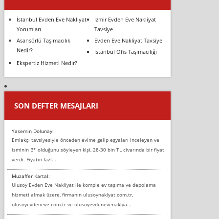
İstanbul Evden Eve Nakliyat
İzmir Evden Eve Nakliyat
Yorumları
Tavsiye
Asansörlü Taşımacılık
Evden Eve Nakliyat Tavsiye
Nedir?
İstanbul Ofis Taşımacılığı
Ekspertiz Hizmeti Nedir?
SON DEFTER MESAJLARI
Yasemin Dolunay:
Emlakçı tavsiyesiyle önceden evime gelip eşyaları inceleyen ve
isminin B* olduğunu söyleyen kişi, 28-30 bin TL civarında bir fiyat
verdi. Fiyatın fazl...
Muzaffer Kartal:
Ulusoy Evden Eve Nakliyat ile komple ev taşıma ve depolama
hizmeti almak üzere, firmanın ulusoynaklyat.com.tr,
ulusoyevdeneve.com.tr ve ulusoyevdenevenaklya...