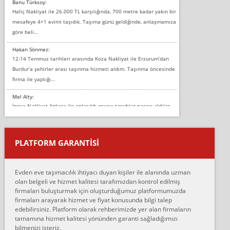
Banu Türksoy:
Haliç Nakliyat ile 26.000 TL karşılığında, 700 metre kadar yakın bir
mesafeye 4+1 evimi taşıdık. Taşıma günü geldiğinde, anlaşmamıza
göre beli...
Hakan Sönmez:
12-14 Temmuz tarihleri arasında Koza Nakliyat ile Erzurum’dan
Burdur’a şehirler arası taşınma hizmeti aldım. Taşınma öncesinde
firma ile yaptığı...
Mel Alty:
İnova Nakliyat Ankara ile anlaşıldı eşyayı taşıdılar parayı aldılar.
Salon duvarına bir baktım birisi boydan alüminyum renkli bantı
yapıştırm...
PLATFORM GARANTİSİ
Murat:
Merhaba, bu firmayı bir arkadaş tavsiyesi üzerine tercih ettim,
hiçbir sıkıntı yaşanmayacağını ve kendilerinin çok titiz
Evden eve taşımacılık ihtiyacı duyan kişiler ile alanında uzman
çalıştıklarını, müş...
olan belgeli ve hizmet kalitesi tarafımızdan kontrol edilmiş
firmaları buluşturmak için oluşturduğumuz platformumuzda
Ahmet:
firmaları arayarak hizmet ve fiyat konusunda bilgi talep
Lüleburgaz güngünes evden eve naklyat eşyalarımı taşımak için
edebilirsiniz. Platform olarak rehberimizde yer alan firmaların
anlaştık sabah eve geldiklerinde de eşyalarımı düzgün şekilde
tamamına hizmet kalitesi yönünden garanti sağladığımızı
sarcaz demelerine r...
bilmenizi isteriz.