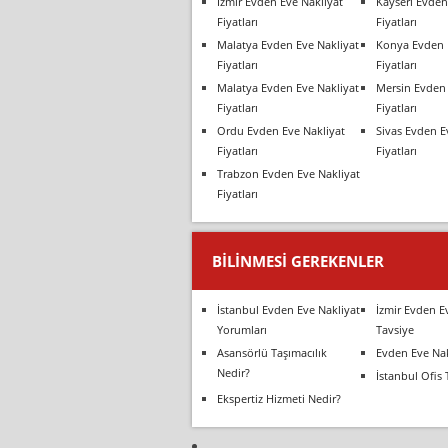
İzmir Evden Eve Nakliyat
Kayseri Evden
Fiyatları
Fiyatları
Malatya Evden Eve Nakliyat
Konya Evden 
Fiyatları
Fiyatları
Malatya Evden Eve Nakliyat
Mersin Evden 
Fiyatları
Fiyatları
Ordu Evden Eve Nakliyat
Sivas Evden E
Fiyatları
Fiyatları
Trabzon Evden Eve Nakliyat
Fiyatları
BILINMESI GEREKENLER
İstanbul Evden Eve Nakliyat
İzmir Evden E
Yorumları
Tavsiye
Asansörlü Taşımacılık
Evden Eve Nak
Nedir?
İstanbul Ofis 
Ekspertiz Hizmeti Nedir?