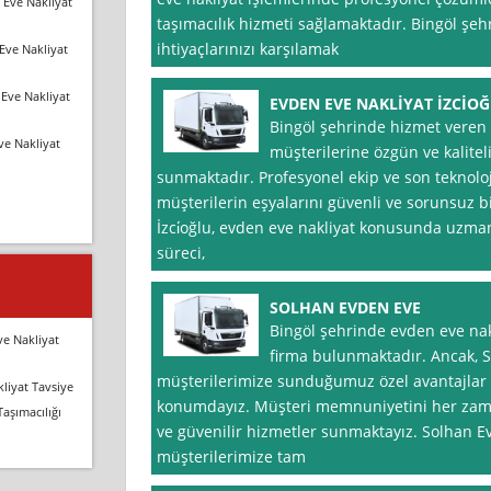
 Eve Nakliyat
taşımacılık hizmeti sağlamaktadır. Bingöl şeh
ihtiyaçlarınızı karşılamak
Eve Nakliyat
Eve Nakliyat
EVDEN EVE NAKLİYAT İZCİO
Bingöl şehrinde hizmet veren E
ve Nakliyat
müşterilerine özgün ve kalitel
sunmaktadır. Profesyonel ekip ve son teknolo
müşterilerin eşyalarını güvenli ve sorunsuz b
İzci̇oğlu, evden eve nakliyat konusunda uzman
süreci,
SOLHAN EVDEN EVE
Bingöl şehrinde evden eve nak
ve Nakliyat
firma bulunmaktadır. Ancak, 
müşterilerimize sunduğumuz özel avantajlar
liyat Tavsiye
konumdayız. Müşteri memnuniyetini her zama
Taşımacılığı
ve güvenilir hizmetler sunmaktayız. Solhan E
müşterilerimize tam