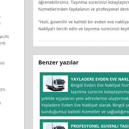
öğrenebilirsiniz. Taşınma sürecinizi kolaylaştı
hizmetlerinden faydalanın ve profesyonel deste
)
"Hızlı, güvenilir ve kaliteli bir evden eve nakli
)
Nakli̇yat’ı tercih edin ve taşınma sürecinizi key
şa
(25)
(18)
Benzer yazılar
22)
YAYLADERE EVDEN EVE NAKL
Bingöl Evden Eve Nakliyat hizme
(31)
taşınma sürecini kolaylaştırma
şekilde eşyalarını yeni adreslerine ulaştırmak
)
Yayladere Evden Eve Nakliyat olarak, Bingöl 
sunduğumuz kaliteli hizmetler ve sağladığımız
PROFESYONEL GUVENLI TASI