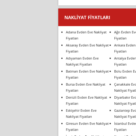
NAKLIYAT FIYATLARI
Adana Evden Eve Nakliyat
Ağrı Evden Ev
Fiyatları
Fiyatları
Aksaray Evden Eve Nakliyat
Ankara Evden 
Fiyatları
Fiyatları
Adıyaman Evden Eve
Antalya Evden
Nakliyat Fiyatları
Fiyatları
Batman Evden Eve Nakliyat
Bolu Evden Ev
Fiyatları
Fiyatları
Bursa Evden Eve Nakliyat
Çanakkale Ev
Fiyatları
Nakliyat Fiyatl
Denizli Evden Eve Nakliyat
Diyarbakır Ev
Fiyatları
Nakliyat Fiyatl
Eskişehir Evden Eve
Gaziantep Ev
Nakliyat Fiyatları
Nakliyat Fiyatl
Giresun Evden Eve Nakliyat
İstanbul Evde
Fiyatları
Fiyatları