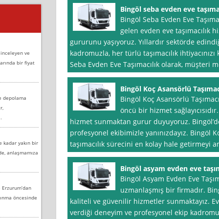
Bingöl seba evden eve taşıma
Bingöl Seba Evden Eve Taşımac
gelen evden eve taşımacılık h
gururunu yaşıyoruz. Yıllardır sektörde edind
kadromuzla, her türlü taşımacılık ihtiyacınızı
 inceleyen ve
arında bir fiyat
Seba Evden Eve Taşımacılık olarak, müşteri
Bingöl Koç Asansörlü Taşımac
ve depolama
Bingöl Koç Asansörlü Taşımacı
r,
öncü bir hizmet sağlayıcısıdır.
.
hizmet sunmaktan gurur duyuyoruz. Bingöl’de
profesyonel ekibimizle yanınızdayız. Bingöl K
e kadar yakın bir
taşımacılık sürecini en kolay hale getirmeyi 
nde, anlaşmamıza
Bingöl asyam evden eve taşım
Bingöl Asyam Evden Eve Taşıma
e Erzurum’dan
uzmanlaşmış bir firmadır. Bin
aşınma öncesinde
kaliteli ve güvenilir hizmetler sunmaktayız. E
verdiği deneyim ve profesyonel ekip kadromuz