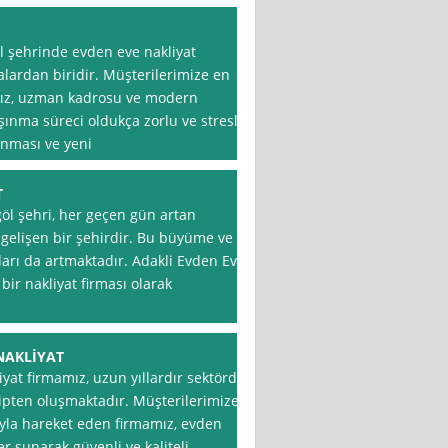
göl şehrinde evden eve nakliyat
alardan biridir. Müşterilerimize en
mız, uzman kadrosu ve modern
ınma süreci oldukça zorlu ve stresli
şınması ve yeni
T
göl şehri, her geçen gün artan
 gelişen bir şehirdir. Bu büyüme ve
çları da artmaktadır. Adakli Evden Eve
bir nakliyat firması olarak
NAKLİYAT
yat firmamız, uzun yıllardır sektörde
ipten oluşmaktadır. Müşterilerimize
yla hareket eden firmamız, evden
r sunarak güvenli ve kaliteli