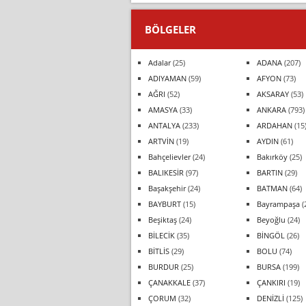
BÖLGELER
Adalar
(25)
ADANA
(207)
ADIYAMAN
(59)
AFYON
(73)
AĞRI
(52)
AKSARAY
(53)
AMASYA
(33)
ANKARA
(793)
ANTALYA
(233)
ARDAHAN
(15
ARTVİN
(19)
AYDIN
(61)
Bahçelievler
(24)
Bakırköy
(25)
BALIKESİR
(97)
BARTIN
(29)
Başakşehir
(24)
BATMAN
(64)
BAYBURT
(15)
Bayrampaşa
(
Beşiktaş
(24)
Beyoğlu
(24)
BİLECİK
(35)
BİNGÖL
(26)
BİTLİS
(29)
BOLU
(74)
BURDUR
(25)
BURSA
(199)
ÇANAKKALE
(37)
ÇANKIRI
(19)
ÇORUM
(32)
DENİZLİ
(125)