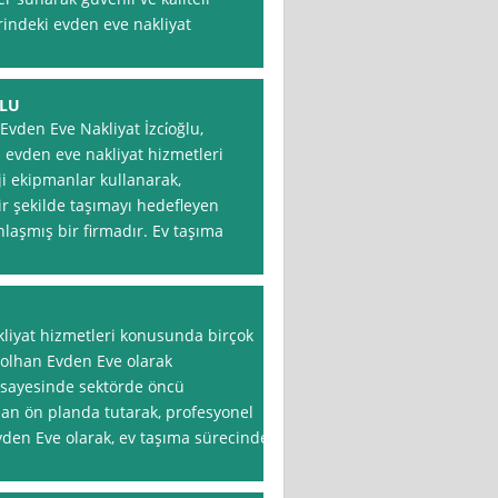
rindeki evden eve nakliyat
ĞLU
vden Eve Nakliyat İzci̇oğlu,
i evden eve nakliyat hizmetleri
ji ekipmanlar kullanarak,
ir şekilde taşımayı hedefleyen
laşmış bir firmadır. Ev taşıma
liyat hizmetleri konusunda birçok
Solhan Evden Eve olarak
 sayesinde sektörde öncü
n ön planda tutarak, profesyonel
vden Eve olarak, ev taşıma sürecinde