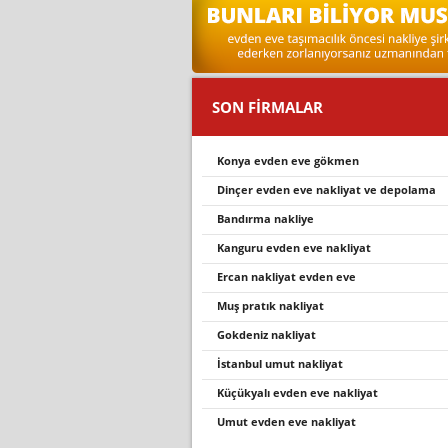
SON FİRMALAR
konya evden eve gökmen
dinçer evden eve nakliyat ve depolama
bandirma nakli̇ye
kanguru evden eve nakli̇yat
ercan nakliyat evden eve
muş pratık nakliyat
gokdeniz nakliyat
i̇stanbul umut nakliyat
küçükyalı evden eve nakliyat
umut evden eve nakliyat