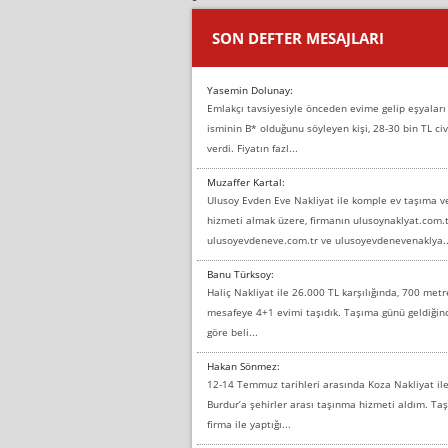
SON DEFTER MESAJLARI
Yasemin Dolunay:
Emlakçı tavsiyesiyle önceden evime gelip eşyaları
isminin B* olduğunu söyleyen kişi, 28-30 bin TL civ
verdi. Fiyatın fazl...
Muzaffer Kartal:
Ulusoy Evden Eve Nakliyat ile komple ev taşıma 
hizmeti almak üzere, firmanın ulusoynaklyat.com.t
ulusoyevdeneve.com.tr ve ulusoyevdenevenaklya..
Banu Türksoy:
Haliç Nakliyat ile 26.000 TL karşılığında, 700 metr
mesafeye 4+1 evimi taşıdık. Taşıma günü geldiği
göre beli...
Hakan Sönmez:
12-14 Temmuz tarihleri arasında Koza Nakliyat il
Burdur’a şehirler arası taşınma hizmeti aldım. T
firma ile yaptığı...