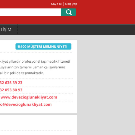
|
Kayıt ol
Giriş yap
ETİŞİM