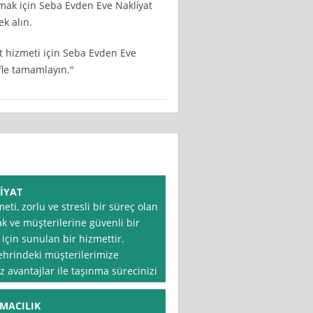
rmak için Seba Evden Eve Nakli̇yat
k alın.
yat hizmeti için Seba Evden Eve
ifle tamamlayın."
İYAT
ti, zorlu ve stresli bir süreç olan
k ve müşterilerine güvenli bir
 için sunulan bir hizmettir.
şehrindeki müşterilerimize
 avantajlar ile taşınma sürecinizi
MACILIK