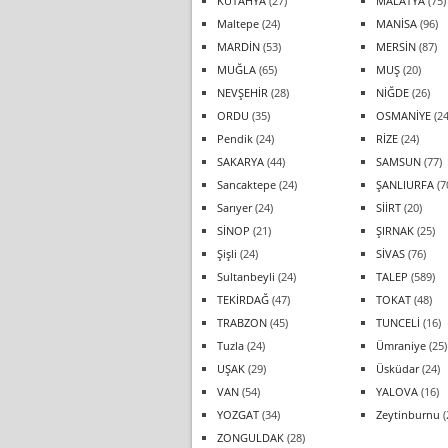
KÜTAHYA
(27)
MALATYA
(75)
Maltepe
(24)
MANİSA
(96)
MARDİN
(53)
MERSİN
(87)
MUĞLA
(65)
MUŞ
(20)
NEVŞEHİR
(28)
NİĞDE
(26)
ORDU
(35)
OSMANİYE
(24
Pendik
(24)
RİZE
(24)
SAKARYA
(44)
SAMSUN
(77)
Sancaktepe
(24)
ŞANLIURFA
(7
Sarıyer
(24)
SİİRT
(20)
SİNOP
(21)
ŞIRNAK
(25)
Şişli
(24)
SİVAS
(76)
Sultanbeyli
(24)
TALEP
(589)
TEKİRDAĞ
(47)
TOKAT
(48)
TRABZON
(45)
TUNCELİ
(16)
Tuzla
(24)
Ümraniye
(25)
UŞAK
(29)
Üsküdar
(24)
VAN
(54)
YALOVA
(16)
YOZGAT
(34)
Zeytinburnu
(
ZONGULDAK
(28)