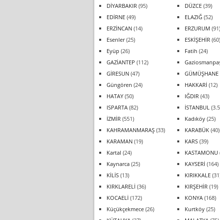
DİYARBAKIR
(95)
DÜZCE
(39)
EDİRNE
(49)
ELAZIĞ
(52)
ERZİNCAN
(14)
ERZURUM
(91
Esenler
(25)
ESKİŞEHİR
(60
Eyüp
(26)
Fatih
(24)
GAZİANTEP
(112)
Gaziosmanpa
GİRESUN
(47)
GÜMÜŞHANE
Güngören
(24)
HAKKARİ
(12)
HATAY
(50)
IĞDIR
(43)
ISPARTA
(82)
İSTANBUL
(3.5
İZMİR
(551)
Kadıköy
(25)
KAHRAMANMARAŞ
(33)
KARABÜK
(40)
KARAMAN
(19)
KARS
(39)
Kartal
(24)
KASTAMONU
Kaynarca
(25)
KAYSERİ
(164)
KİLİS
(13)
KIRIKKALE
(31
KIRKLARELİ
(36)
KIRŞEHİR
(19)
KOCAELİ
(172)
KONYA
(168)
Küçükçekmece
(26)
Kurtköy
(25)