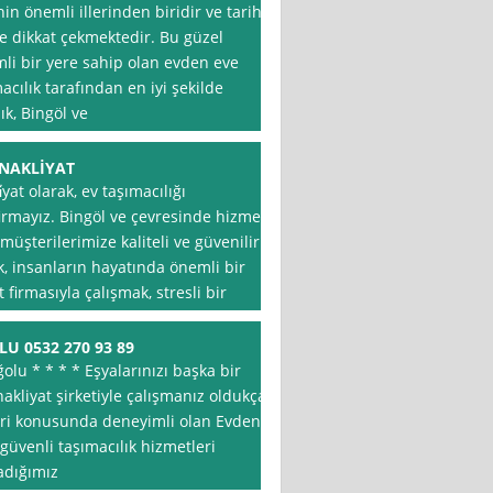
n önemli illerinden biridir ve tarihi,
ile dikkat çekmektedir. Bu güzel
li bir yere sahip olan evden eve
acılık tarafından en iyi şekilde
k, Bingöl ve
 NAKLİYAT
yat olarak, ev taşımacılığı
rmayız. Bingöl ve çevresinde hizmet
müşterilerimize kaliteli ve güvenilir
, insanların hayatında önemli bir
 firmasıyla çalışmak, stresli bir
U 0532 270 93 89
olu * * * * Eşyalarınızı başka bir
nakliyat şirketiyle çalışmanız oldukça
leri konusunda deneyimli olan Evden
 güvenli taşımacılık hizmetleri
adığımız