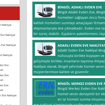
BİNGÖL ADAKLI EVDEN EVE
Bi̇ngöl Adakli Evden Eve, Bi̇n
hizmetleri sağlayan öncü firm
kaliteli hizmetleri sunmayı amaçlayan firma
e Nakliyat
ekipmanlarıyla öne çıkmaktadır. Evden eve taş
bir süreç olabilir. Eşyaların paketlenmesi, ta
Eve Nakliyat
 Eve Nakliyat
ADAKLI EVDEN EVE NAKLİYA
Adakli Evden Eve Nakli̇yat Bin
e Nakliyat
nüfusuyla birlikte büyüyen ve
gelişmeyle birlikte, insanların taşınma ihtiya
den Eve
Nakli̇yat olarak, Bingöl şehrinde hizmet veren 
arı
müşterilerimize kaliteli ve güvenilir
den Eve
arı
BİNGÖL MERKEZ EVDEN EVE 
den Eve
Bingöl Merkez Evden Eve Nakli
arı
hizmet veren deneyimli bir ek
n Eve Nakliyat
en iyi hizmeti sunma misyonu
eve nakliyat işlemlerinde profesyonel çözümle