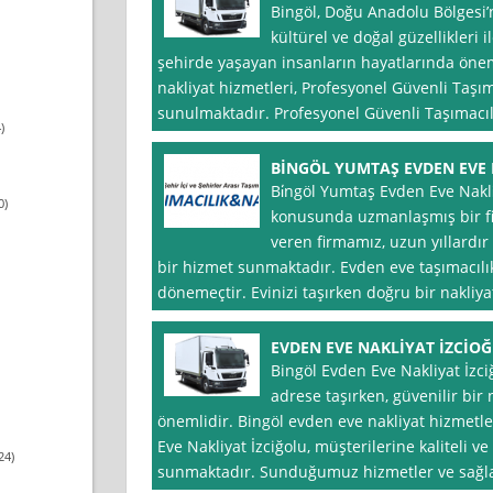
Bingöl, Doğu Anadolu Bölgesi’ni
kültürel ve doğal güzellikleri 
şehirde yaşayan insanların hayatlarında önem
nakliyat hizmetleri, Profesyonel Güvenli Taşım
sunulmaktadır. Profesyonel Güvenli Taşımacılı
)
BİNGÖL YUMTAŞ EVDEN EVE
Bi̇ngöl Yumtaş Evden Eve Nakli̇
0)
konusunda uzmanlaşmış bir fi
veren firmamız, uzun yıllardır 
bir hizmet sunmaktadır. Evden eve taşımacılık
dönemeçtir. Evinizi taşırken doğru bir nakliyat
EVDEN EVE NAKLİYAT İZCİOĞL
Bingöl Evden Eve Nakliyat İzciğ
adrese taşırken, güvenilir bir 
önemlidir. Bingöl evden eve nakliyat hizmet
Eve Nakliyat İzciğolu, müşterilerine kaliteli ve
24)
sunmaktadır. Sunduğumuz hizmetler ve sağl