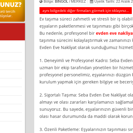
Bölge:
BİNGÖL
/ MERKEZ
Üyelik Tarihi: 22 Aralık
aynı bölgedeki diğer firmaları görmek için tıklayınız...
Ev taşıma süreci zahmetli ve stresli bir iş olab
eşyaların paketlenmesi ve taşınması gibi birç
Bu nedenle, profesyonel bir
evden eve nakliya
taşınma sürecini kolaylaştırmak ve zamanınızı 
Evden Eve Nakli̇yat olarak sunduğumuz hizmetle
1. Deneyimli ve Profesyonel Kadro: Seba Evden E
uzman bir ekip tarafından yönetilen bir hizmet
profesyonel personelimiz, eşyalarınızı düzgün 
kurulum yapmak için gereken bilgiye ve beceriy
2. Sigortalı Taşıma: Seba Evden Eve Nakli̇yat ol
almayı ve olası zararları karşılamanızı sağlamak
sunuyoruz. Bu sayede, eşyalarınızın güvenli bir
olası hasar durumunda da maddi olarak koru
3. Özenli Paketleme: Eşyalarınızın taşınması s