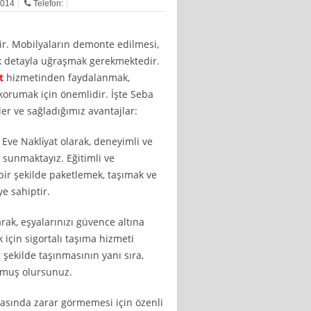
 2014
Telefon:
ilir. Mobilyaların demonte edilmesi,
ok detayla uğraşmak gerekmektedir.
t
hizmetinden faydalanmak,
korumak için önemlidir. İşte Seba
r ve sağladığımız avantajlar:
ve Nakli̇yat olarak, deneyimli ve
 sunmaktayız. Eğitimli ve
bir şekilde paketlemek, taşımak ve
e sahiptir.
arak, eşyalarınızı güvence altına
 için sigortalı taşıma hizmeti
 şekilde taşınmasının yanı sıra,
nmuş olursunuz.
ırasında zarar görmemesi için özenli