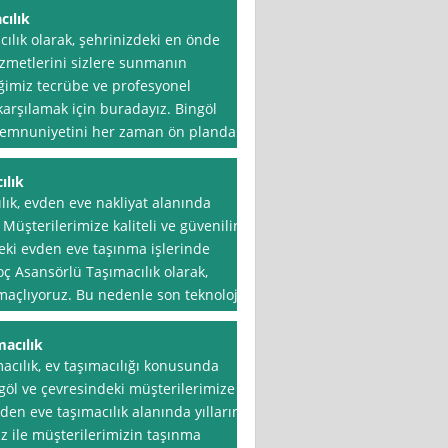
cılık
ılık olarak, şehrinizdeki en önde
izmetlerini sizlere sunmanın
iğimiz tecrübe ve profesyonel
 karşılamak için buradayız. Bingöl
 memnuniyetini her zaman ön planda
ılık
lık, evden eve nakliyat alanında
 Müşterilerimize kaliteli ve güvenilir
ki evden eve taşınma işlerinde
oç Asansörlü Taşımacılık olarak,
amaçlıyoruz. Bu nedenle son teknoloji
acılık
cılık, ev taşımacılığı konusunda
göl ve çevresindeki müşterilerimize
vden eve taşımacılık alanında yılların
 ile müşterilerimizin taşınma