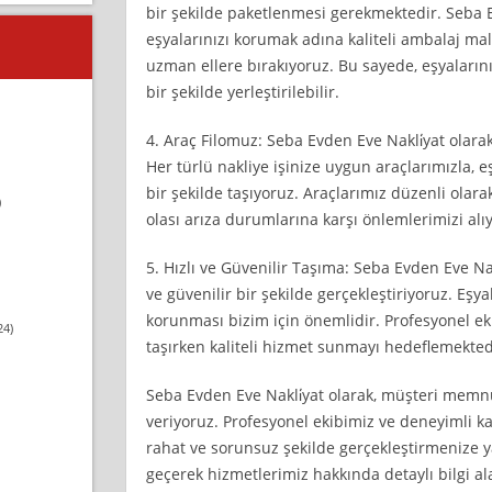
bir şekilde paketlenmesi gerekmektedir. Seba E
eşyalarınızı korumak adına kaliteli ambalaj ma
uzman ellere bırakıyoruz. Bu sayede, eşyalarını
bir şekilde yerleştirilebilir.
4. Araç Filomuz: Seba Evden Eve Nakli̇yat olarak
Her türlü nakliye işinize uygun araçlarımızla, eş
bir şekilde taşıyoruz. Araçlarımız düzenli olar
)
olası arıza durumlarına karşı önlemlerimizi alı
5. Hızlı ve Güvenilir Taşıma: Seba Evden Eve Nakl
ve güvenilir bir şekilde gerçekleştiriyoruz. Eşy
korunması bizim için önemlidir. Profesyonel eki
24)
taşırken kaliteli hizmet sunmayı hedeflemekted
Seba Evden Eve Nakli̇yat olarak, müşteri memn
veriyoruz. Profesyonel ekibimiz ve deneyimli k
rahat ve sorunsuz şekilde gerçekleştirmenize ya
geçerek hizmetlerimiz hakkında detaylı bilgi ala