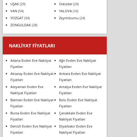
UŞAK
(29)
Üsküdar
(24)
VAN
(54)
YALOVA
(16)
YOZGAT
(34)
Zeytinburnu
(24)
ZONGULDAK
(28)
NAKLIYAT FIYATLARI
Adana Evden Eve Nakliyat
Ağrı Evden Eve Nakliyat
Fiyatları
Fiyatları
Aksaray Evden Eve Nakliyat
Ankara Evden Eve Nakliyat
Fiyatları
Fiyatları
Adıyaman Evden Eve
Antalya Evden Eve Nakliyat
Nakliyat Fiyatları
Fiyatları
Batman Evden Eve Nakliyat
Bolu Evden Eve Nakliyat
Fiyatları
Fiyatları
Bursa Evden Eve Nakliyat
Çanakkale Evden Eve
Fiyatları
Nakliyat Fiyatları
Denizli Evden Eve Nakliyat
Diyarbakır Evden Eve
Fiyatları
Nakliyat Fiyatları