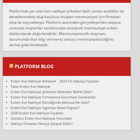
Erol:
Platformda yer alan tüm nakliyat şirketleri belli zaman aralıkları ile
Ankara Alicanlar naklyat tel 5465524025. 2600 TL'ye ankaradan
denetlenmekte olup koşulsuz müşteri memnuniyeti için firmaları
Konya ya Alicanlar naklyat la anlaştık bu şahıs evin taşınacağı gün
itina ile seçmekteyiz. Platform üzerinden gerçekleştirilen alaşma
fiyatın mazoto gele...
sonunda müşteriler tarafımızdan aranarak memnuniyet anketi
doldurularak değerlendirilir. Memnuniyetsizlik oluşması
Fatih kokmese:
durumunda bize bilgi vermeniz sonucu memnuniyetsizliğiniz
Diyarbakır dan eşyamı getirtmek için anlaştım sözleşme yaptım.
derhal giderilmektedir.
Son anda fiyat artırdılar.. mecburiyetten tasittim.. bu kişiler ağrılı
Ankara merk...
Ali:
PLATFORM BLOG
İzmir de evim naklyat diye bir firmaya ev taşıttık, çok pişman
olduk. Asansörlü dediler sonra uraya asansör kurulmaz dediler
Evden Eve Nakliyat Rehberi
2024 Yılı Nakliye Fiyatları
fark istediler. ortada asa...
Talas Evden Eve Nakliyat
Evden Eve Nakliyat Şirketleri Nelerden Nefret Eder?
Nimet:
Evden Eve Nakliyat Firmalarına Sorulması Gerekenler
Ben 2021 Ağustos ilk haftası Evimi taşıdım yani İstanbul'un bir
Evden Eve Nakliyat Dendiğinde Aklınıza Ne Gelir?
Mahallesi'nden bir başka Mahallesi'ne yani Ümraniye bölgesinde
Evden Eve Nakliyat Sigortası Neleri Kapsar?
oturuyorum önceleri ara...
2020 Evden Eve Nakliyat Fiyatları
İstanbul Evden Eve Nakliyat Yorumları
Nimet Köse:
Nakliye Firmaları Nereye Şikayet Edilir?
Merhaba ben 2021 Ağustos ilk haftası evimi Ümraniye'den Çok
yakın bir bölgeye taşıdım yeni Ümraniye'nin Mahallesi'ne
Hancıoğlu naklyatla taşındım...