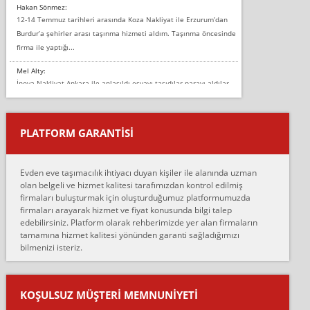
Hakan Sönmez:
12-14 Temmuz tarihleri arasında Koza Nakliyat ile Erzurum’dan
Burdur’a şehirler arası taşınma hizmeti aldım. Taşınma öncesinde
firma ile yaptığı...
Mel Alty:
İnova Nakliyat Ankara ile anlaşıldı eşyayı taşıdılar parayı aldılar.
Salon duvarına bir baktım birisi boydan alüminyum renkli bantı
yapıştırm...
PLATFORM GARANTİSİ
Murat:
Merhaba, bu firmayı bir arkadaş tavsiyesi üzerine tercih ettim,
hiçbir sıkıntı yaşanmayacağını ve kendilerinin çok titiz
Evden eve taşımacılık ihtiyacı duyan kişiler ile alanında uzman
çalıştıklarını, müş...
olan belgeli ve hizmet kalitesi tarafımızdan kontrol edilmiş
firmaları buluşturmak için oluşturduğumuz platformumuzda
Ahmet:
firmaları arayarak hizmet ve fiyat konusunda bilgi talep
Lüleburgaz güngünes evden eve naklyat eşyalarımı taşımak için
edebilirsiniz. Platform olarak rehberimizde yer alan firmaların
anlaştık sabah eve geldiklerinde de eşyalarımı düzgün şekilde
tamamına hizmet kalitesi yönünden garanti sağladığımızı
sarcaz demelerine r...
bilmenizi isteriz.
mehmet güldü:
Ankara ALİCANLAR NAKLİYAT Tutarsız ve ticari ahlak problemleri
var verdikleri fiyat teklifini arttırdılar. Sonrasında taşıma gününde
KOŞULSUZ MÜŞTERI MEMNUNIYETI
oldukça tutarsı...