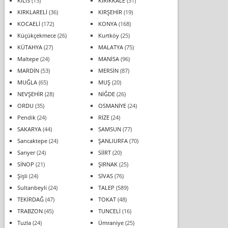
KİLİS
(13)
KIRIKKALE
(31)
KIRKLARELİ
(36)
KIRŞEHİR
(19)
KOCAELİ
(172)
KONYA
(168)
Küçükçekmece
(26)
Kurtköy
(25)
KÜTAHYA
(27)
MALATYA
(75)
Maltepe
(24)
MANİSA
(96)
MARDİN
(53)
MERSİN
(87)
MUĞLA
(65)
MUŞ
(20)
NEVŞEHİR
(28)
NİĞDE
(26)
ORDU
(35)
OSMANİYE
(24)
Pendik
(24)
RİZE
(24)
SAKARYA
(44)
SAMSUN
(77)
Sancaktepe
(24)
ŞANLIURFA
(70)
Sarıyer
(24)
SİİRT
(20)
SİNOP
(21)
ŞIRNAK
(25)
Şişli
(24)
SİVAS
(76)
Sultanbeyli
(24)
TALEP
(589)
TEKİRDAĞ
(47)
TOKAT
(48)
TRABZON
(45)
TUNCELİ
(16)
Tuzla
(24)
Ümraniye
(25)