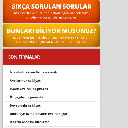
SON FİRMALAR
i̇stanbul nakli̇ye fi̇rmasi ernak
avcilar nur nakli̇yat
evden eve full ekipmanlı
öz çağdaş taşımacılık
devecıoglu naklıyat
ümraniye uzman evden eve nakliyat
isparta asansör kiralama