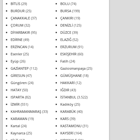
BİTLİS
(29)
BOLU
(74)
BURDUR
(25)
BURSA
(199)
ÇANAKKALE
(37)
ÇANKIRI
(19)
ÇORUM
(32)
DENİZLİ
(125)
DİYARBAKIR
(95)
DÜZCE
(39)
EDİRNE
(49)
ELAZIĞ
(52)
ERZİNCAN
(14)
ERZURUM
(91)
Esenler
(25)
ESKİŞEHİR
(60)
Eyüp
(26)
Fatih
(24)
GAZİANTEP
(112)
Gaziosmanpaşa
(25)
GİRESUN
(47)
GÜMÜŞHANE
(18)
Güngören
(24)
HAKKARİ
(12)
HATAY
(50)
IĞDIR
(43)
ISPARTA
(82)
İSTANBUL
(3.522)
İZMİR
(551)
Kadıköy
(25)
KAHRAMANMARAŞ
(33)
KARABÜK
(40)
KARAMAN
(19)
KARS
(39)
Kartal
(24)
KASTAMONU
(31)
Kaynarca
(25)
KAYSERİ
(164)