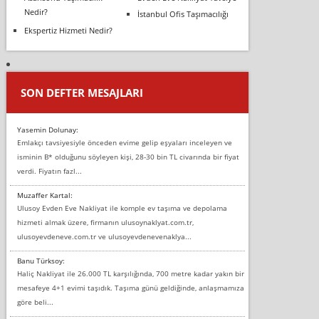
Nedir?
İstanbul Ofis Taşımacılığı
Ekspertiz Hizmeti Nedir?
SON DEFTER MESAJLARI
Yasemin Dolunay:
Emlakçı tavsiyesiyle önceden evime gelip eşyaları inceleyen ve
isminin B* olduğunu söyleyen kişi, 28-30 bin TL civarında bir fiyat
verdi. Fiyatın fazl...
Muzaffer Kartal:
Ulusoy Evden Eve Nakliyat ile komple ev taşıma ve depolama
hizmeti almak üzere, firmanın ulusoynaklyat.com.tr,
ulusoyevdeneve.com.tr ve ulusoyevdenevenaklya...
Banu Türksoy:
Haliç Nakliyat ile 26.000 TL karşılığında, 700 metre kadar yakın bir
mesafeye 4+1 evimi taşıdık. Taşıma günü geldiğinde, anlaşmamıza
göre beli...