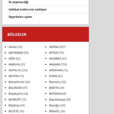
ev taşimaciliği
istikbal evden eve nakliyat
di̇yarbakir-aydin
BÖLGELER
Adalar
(25)
ADANA
(207)
ADIYAMAN
(59)
AFYON
(73)
AĞRI
(52)
AKSARAY
(53)
AMASYA
(33)
ANKARA
(793)
ANTALYA
(233)
ARDAHAN
(15)
ARTVİN
(19)
AYDIN
(61)
Bahçelievler
(24)
Bakırköy
(25)
BALIKESİR
(97)
BARTIN
(29)
Başakşehir
(24)
BATMAN
(64)
BAYBURT
(15)
Bayrampaşa
(24)
Beşiktaş
(24)
Beyoğlu
(24)
BİLECİK
(35)
BİNGÖL
(26)