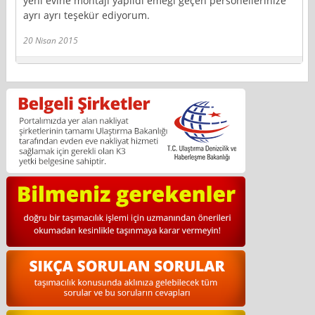
yeni evine montajı yapıldı emeği geçen personellerinize
ayrı ayrı teşekür ediyorum.
20 Nisan 2015