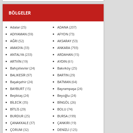
BÖLGELER
Adalar
(25)
ADANA
(207)
ADIYAMAN
(59)
AFYON
(73)
AĞRI
(52)
AKSARAY
(53)
AMASYA
(33)
ANKARA
(793)
ANTALYA
(233)
ARDAHAN
(15)
ARTVİN
(19)
AYDIN
(61)
Bahçelievler
(24)
Bakırköy
(25)
BALIKESİR
(97)
BARTIN
(29)
Başakşehir
(24)
BATMAN
(64)
BAYBURT
(15)
Bayrampaşa
(24)
Beşiktaş
(24)
Beyoğlu
(24)
BİLECİK
(35)
BİNGÖL
(26)
BİTLİS
(29)
BOLU
(74)
BURDUR
(25)
BURSA
(199)
ÇANAKKALE
(37)
ÇANKIRI
(19)
ÇORUM
(32)
DENİZLİ
(125)