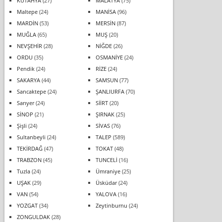
KÜTAHYA
(27)
MALATYA
(75)
Maltepe
(24)
MANİSA
(96)
MARDİN
(53)
MERSİN
(87)
MUĞLA
(65)
MUŞ
(20)
NEVŞEHİR
(28)
NİĞDE
(26)
ORDU
(35)
OSMANİYE
(24)
Pendik
(24)
RİZE
(24)
SAKARYA
(44)
SAMSUN
(77)
Sancaktepe
(24)
ŞANLIURFA
(70)
Sarıyer
(24)
SİİRT
(20)
SİNOP
(21)
ŞIRNAK
(25)
Şişli
(24)
SİVAS
(76)
Sultanbeyli
(24)
TALEP
(589)
TEKİRDAĞ
(47)
TOKAT
(48)
TRABZON
(45)
TUNCELİ
(16)
Tuzla
(24)
Ümraniye
(25)
UŞAK
(29)
Üsküdar
(24)
VAN
(54)
YALOVA
(16)
YOZGAT
(34)
Zeytinburnu
(24)
ZONGULDAK
(28)