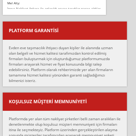
Mel Alty:
İnova Nakliyat Ankara ile anlaşıldı eşyayı taşıdılar parayı aldılar.
Salon duvarına bir baktım birisi boydan alüminyum renkli bantı
yapıştırm...
PLATFORM GARANTİSİ
Murat:
Merhaba, bu firmayı bir arkadaş tavsiyesi üzerine tercih ettim,
hiçbir sıkıntı yaşanmayacağını ve kendilerinin çok titiz
Evden eve taşımacılık ihtiyacı duyan kişiler ile alanında uzman
çalıştıklarını, müş...
olan belgeli ve hizmet kalitesi tarafımızdan kontrol edilmiş
firmaları buluşturmak için oluşturduğumuz platformumuzda
Ahmet:
firmaları arayarak hizmet ve fiyat konusunda bilgi talep
Lüleburgaz güngünes evden eve naklyat eşyalarımı taşımak için
edebilirsiniz. Platform olarak rehberimizde yer alan firmaların
anlaştık sabah eve geldiklerinde de eşyalarımı düzgün şekilde
tamamına hizmet kalitesi yönünden garanti sağladığımızı
sarcaz demelerine r...
bilmenizi isteriz.
mehmet güldü:
Ankara ALİCANLAR NAKLİYAT Tutarsız ve ticari ahlak problemleri
var verdikleri fiyat teklifini arttırdılar. Sonrasında taşıma gününde
KOŞULSUZ MÜŞTERI MEMNUNIYETI
oldukça tutarsı...
Erol:
Platformda yer alan tüm nakliyat şirketleri belli zaman aralıkları ile
Ankara Alicanlar naklyat tel 5465524025. 2600 TL'ye ankaradan
denetlenmekte olup koşulsuz müşteri memnuniyeti için firmaları
Konya ya Alicanlar naklyat la anlaştık bu şahıs evin taşınacağı gün
itina ile seçmekteyiz. Platform üzerinden gerçekleştirilen alaşma
fiyatın mazoto gele...
sonunda müşteriler tarafımızdan aranarak memnuniyet anketi