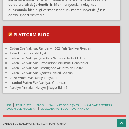
doldurularak değerlendirilir. Memnuniyetsizlik oluşması
Fatih kokmese:
durumunda bize bilgi vermeniz sonucu memnuniyetsizliğiniz
Diyarbakır dan eşyamı getirtmek için anlaştım sözleşme yaptım.
derhal giderilmektedir.
Son anda fiyat artırdılar.. mecburiyetten tasittim.. bu kişiler ağrılı
Ankara merk...
Ali:
PLATFORM BLOG
İzmir de evim naklyat diye bir firmaya ev taşıttık, çok pişman
olduk. Asansörlü dediler sonra uraya asansör kurulmaz dediler
Evden Eve Nakliyat Rehberi
2024 Yılı Nakliye Fiyatları
fark istediler. ortada asa...
Talas Evden Eve Nakliyat
Evden Eve Nakliyat Şirketleri Nelerden Nefret Eder?
Nimet:
Evden Eve Nakliyat Firmalarına Sorulması Gerekenler
Ben 2021 Ağustos ilk haftası Evimi taşıdım yani İstanbul'un bir
Evden Eve Nakliyat Dendiğinde Aklınıza Ne Gelir?
Mahallesi'nden bir başka Mahallesi'ne yani Ümraniye bölgesinde
Evden Eve Nakliyat Sigortası Neleri Kapsar?
oturuyorum önceleri ara...
2020 Evden Eve Nakliyat Fiyatları
İstanbul Evden Eve Nakliyat Yorumları
Nimet Köse:
Nakliye Firmaları Nereye Şikayet Edilir?
Merhaba ben 2021 Ağustos ilk haftası evimi Ümraniye'den Çok
yakın bir bölgeye taşıdım yeni Ümraniye'nin Mahallesi'ne
Hancıoğlu naklyatla taşındım...
RSS
TEKLİF İSTE
BLOG
NAKLİYAT SÖZLEŞMESİ
NAKLİYAT SİGORTASI
EVDEN EVE NAKLİYAT
ULUSLARARASI EVDEN EVE NAKLİYAT
Sevim bal:
Karabükden İzmir'e Karabük kardem naklyat la taşındım bir çok
esyam kaybolmuş.aradigimda çok ilgilenilmedi evi aramanı
EVDEN EVE NAKLİYAT ŞİRKETLERİ PLATFORMU
söyleyip durdu bütün kışl...