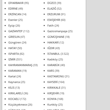
DİYARBAKIR
(95)
DÜZCE
(39)
EDİRNE
(49)
ELAZIĞ
(52)
ERZİNCAN
(14)
ERZURUM
(91)
Esenler
(25)
ESKİŞEHİR
(60)
Eyüp
(26)
Fatih
(24)
GAZİANTEP
(112)
Gaziosmanpaşa
(25)
GİRESUN
(47)
GÜMÜŞHANE
(18)
Güngören
(24)
HAKKARİ
(12)
HATAY
(50)
IĞDIR
(43)
ISPARTA
(82)
İSTANBUL
(3.522)
İZMİR
(551)
Kadıköy
(25)
KAHRAMANMARAŞ
(33)
KARABÜK
(40)
KARAMAN
(19)
KARS
(39)
Kartal
(24)
KASTAMONU
(31)
Kaynarca
(25)
KAYSERİ
(164)
KİLİS
(13)
KIRIKKALE
(31)
KIRKLARELİ
(36)
KIRŞEHİR
(19)
KOCAELİ
(172)
KONYA
(168)
Küçükçekmece
(26)
Kurtköy
(25)