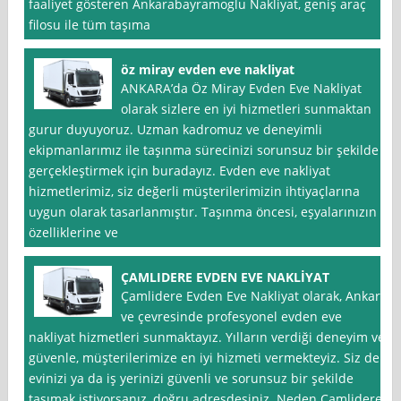
faaliyet gösteren Ankarabayramoglu Nakliyat, geniş araç
filosu ile tüm taşıma
öz miray evden eve nakliyat
ANKARA’da Öz Miray Evden Eve Nakliyat
olarak sizlere en iyi hizmetleri sunmaktan
gurur duyuyoruz. Uzman kadromuz ve deneyimli
ekipmanlarımız ile taşınma sürecinizi sorunsuz bir şekilde
gerçekleştirmek için buradayız. Evden eve nakliyat
hizmetlerimiz, siz değerli müşterilerimizin ihtiyaçlarına
uygun olarak tasarlanmıştır. Taşınma öncesi, eşyalarınızın
özelliklerine ve
ÇAMLIDERE EVDEN EVE NAKLİYAT
Çamlidere Evden Eve Nakliyat olarak, Ankara
ve çevresinde profesyonel evden eve
nakliyat hizmetleri sunmaktayız. Yılların verdiği deneyim ve
güvenle, müşterilerimize en iyi hizmeti vermekteyiz. Siz de
evinizi ya da iş yerinizi güvenli ve sorunsuz bir şekilde
taşımak istiyorsanız, doğru adresdesiniz. Neden Çamlidere