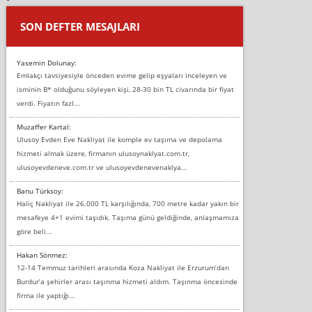
SON DEFTER MESAJLARI
Yasemin Dolunay:
Emlakçı tavsiyesiyle önceden evime gelip eşyaları inceleyen ve
isminin B* olduğunu söyleyen kişi, 28-30 bin TL civarında bir fiyat
verdi. Fiyatın fazl...
Muzaffer Kartal:
Ulusoy Evden Eve Nakliyat ile komple ev taşıma ve depolama
hizmeti almak üzere, firmanın ulusoynaklyat.com.tr,
ulusoyevdeneve.com.tr ve ulusoyevdenevenaklya...
Banu Türksoy:
Haliç Nakliyat ile 26.000 TL karşılığında, 700 metre kadar yakın bir
mesafeye 4+1 evimi taşıdık. Taşıma günü geldiğinde, anlaşmamıza
göre beli...
Hakan Sönmez:
12-14 Temmuz tarihleri arasında Koza Nakliyat ile Erzurum’dan
Burdur’a şehirler arası taşınma hizmeti aldım. Taşınma öncesinde
firma ile yaptığı...