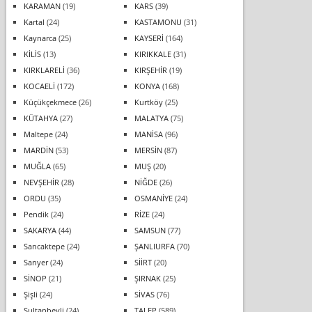
KARAMAN
(19)
KARS
(39)
Kartal
(24)
KASTAMONU
(31)
Kaynarca
(25)
KAYSERİ
(164)
KİLİS
(13)
KIRIKKALE
(31)
KIRKLARELİ
(36)
KIRŞEHİR
(19)
KOCAELİ
(172)
KONYA
(168)
Küçükçekmece
(26)
Kurtköy
(25)
KÜTAHYA
(27)
MALATYA
(75)
Maltepe
(24)
MANİSA
(96)
MARDİN
(53)
MERSİN
(87)
MUĞLA
(65)
MUŞ
(20)
NEVŞEHİR
(28)
NİĞDE
(26)
ORDU
(35)
OSMANİYE
(24)
Pendik
(24)
RİZE
(24)
SAKARYA
(44)
SAMSUN
(77)
Sancaktepe
(24)
ŞANLIURFA
(70)
Sarıyer
(24)
SİİRT
(20)
SİNOP
(21)
ŞIRNAK
(25)
Şişli
(24)
SİVAS
(76)
Sultanbeyli
(24)
TALEP
(589)