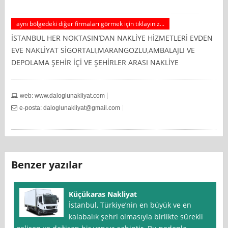
aynı bölgedeki diğer firmaları görmek için tıklayınız...
İSTANBUL HER NOKTASIN’DAN NAKLİYE HİZMETLERİ EVDEN
EVE NAKLİYAT SİGORTALI,MARANGOZLU,AMBALAJLI VE
DEPOLAMA ŞEHİR İÇİ VE ŞEHİRLER ARASI NAKLİYE
web: www.daloglunakliyat.com
e-posta:
daloglunakliyat@gmail.com
Benzer yazılar
Küçükaras Nakliyat
İstanbul, Türkiye’nin en büyük ve en
kalabalık şehri olmasıyla birlikte sürekli