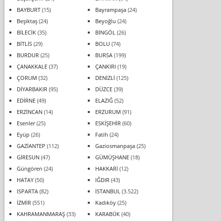
BAYBURT
(15)
Bayrampaşa
(24)
Beşiktaş
(24)
Beyoğlu
(24)
BİLECİK
(35)
BİNGÖL
(26)
BİTLİS
(29)
BOLU
(74)
BURDUR
(25)
BURSA
(199)
ÇANAKKALE
(37)
ÇANKIRI
(19)
ÇORUM
(32)
DENİZLİ
(125)
DİYARBAKIR
(95)
DÜZCE
(39)
EDİRNE
(49)
ELAZIĞ
(52)
ERZİNCAN
(14)
ERZURUM
(91)
Esenler
(25)
ESKİŞEHİR
(60)
Eyüp
(26)
Fatih
(24)
GAZİANTEP
(112)
Gaziosmanpaşa
(25)
GİRESUN
(47)
GÜMÜŞHANE
(18)
Güngören
(24)
HAKKARİ
(12)
HATAY
(50)
IĞDIR
(43)
ISPARTA
(82)
İSTANBUL
(3.522)
İZMİR
(551)
Kadıköy
(25)
KAHRAMANMARAŞ
(33)
KARABÜK
(40)