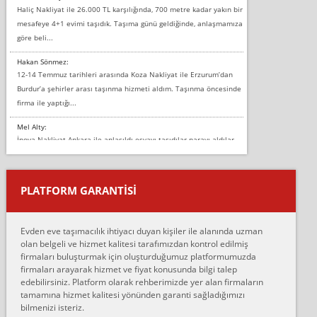
Haliç Nakliyat ile 26.000 TL karşılığında, 700 metre kadar yakın bir
mesafeye 4+1 evimi taşıdık. Taşıma günü geldiğinde, anlaşmamıza
göre beli...
Hakan Sönmez:
12-14 Temmuz tarihleri arasında Koza Nakliyat ile Erzurum’dan
Burdur’a şehirler arası taşınma hizmeti aldım. Taşınma öncesinde
firma ile yaptığı...
Mel Alty:
İnova Nakliyat Ankara ile anlaşıldı eşyayı taşıdılar parayı aldılar.
Salon duvarına bir baktım birisi boydan alüminyum renkli bantı
yapıştırm...
PLATFORM GARANTİSİ
Murat:
Merhaba, bu firmayı bir arkadaş tavsiyesi üzerine tercih ettim,
hiçbir sıkıntı yaşanmayacağını ve kendilerinin çok titiz
Evden eve taşımacılık ihtiyacı duyan kişiler ile alanında uzman
çalıştıklarını, müş...
olan belgeli ve hizmet kalitesi tarafımızdan kontrol edilmiş
firmaları buluşturmak için oluşturduğumuz platformumuzda
Ahmet:
firmaları arayarak hizmet ve fiyat konusunda bilgi talep
Lüleburgaz güngünes evden eve naklyat eşyalarımı taşımak için
edebilirsiniz. Platform olarak rehberimizde yer alan firmaların
anlaştık sabah eve geldiklerinde de eşyalarımı düzgün şekilde
tamamına hizmet kalitesi yönünden garanti sağladığımızı
sarcaz demelerine r...
bilmenizi isteriz.