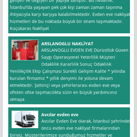
gelişen ve değişen bir yapıya sahiptir. Bu nedenle,
İstanbul’da yaşayan pek çok kişi zaman zaman taşınma
ihtiyacıyla karşı karşıya kalabilmektedir. Evden eve nakliyat
hizmetleri de bu noktada büyük bir önem taşımaktadır.
Küçükaras Nakliyat
ARSLANOGLU NAKLİYAT
ARSLANOGLU EVDEN EVE Dürüstlük Güven
Saygı Operasyonel Yeterlilik Müşteri
Odaklılık Kararlılık Sonuç Odaklılık
Yenilikçilik Ekip Çalışması Sürekli Gelişim Kalite * yılında
kurulan firmamız * yıllık denyimi ile yoluna devam
etmektedir. Şehiriçi veya şehirlerarası evden eve veya
ofisten ofise taşımacılıkta sizin en büyük yardımcınız
olmaya
Avcılar evden eve
Avcılar Evden Eve olarak, İstanbul şehrindeki
öncü evden eve nakliyat firmalarından
biriyiz. Müşterilerimize sunduğumuz hizmetler ve