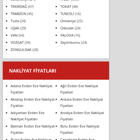
TEKİRDAĞ
(47)
TOKAT
(48)
TRABZON
(45)
TUNCELİ
(16)
Tuzla
(24)
Ümraniye
(25)
UŞAK
(29)
Üsküdar
(24)
VAN
(54)
YALOVA
(16)
YOZGAT
(34)
Zeytinburnu
(24)
ZONGULDAK
(28)
NAKLIYAT FIYATLARI
Adana Evden Eve Nakliyat
Ağrı Evden Eve Nakliyat
Fiyatları
Fiyatları
Aksaray Evden Eve Nakliyat
Ankara Evden Eve Nakliyat
Fiyatları
Fiyatları
Adıyaman Evden Eve
Antalya Evden Eve Nakliyat
Nakliyat Fiyatları
Fiyatları
Batman Evden Eve Nakliyat
Bolu Evden Eve Nakliyat
Fiyatları
Fiyatları
Bursa Evden Eve Nakliyat
Çanakkale Evden Eve