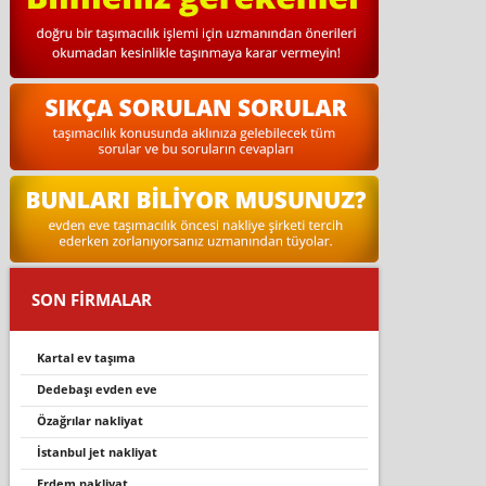
SON FİRMALAR
kartal ev taşıma
dedebaşı evden eve
özağrılar nakliyat
i̇stanbul jet nakliyat
erdem nakli̇yat