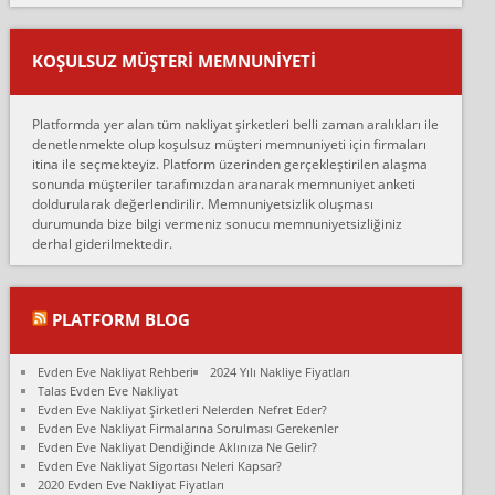
mehmet güldü:
Ankara ALİCANLAR NAKLİYAT Tutarsız ve ticari ahlak problemleri
var verdikleri fiyat teklifini arttırdılar. Sonrasında taşıma gününde
KOŞULSUZ MÜŞTERI MEMNUNIYETI
oldukça tutarsı...
Erol:
Platformda yer alan tüm nakliyat şirketleri belli zaman aralıkları ile
Ankara Alicanlar naklyat tel 5465524025. 2600 TL'ye ankaradan
denetlenmekte olup koşulsuz müşteri memnuniyeti için firmaları
Konya ya Alicanlar naklyat la anlaştık bu şahıs evin taşınacağı gün
itina ile seçmekteyiz. Platform üzerinden gerçekleştirilen alaşma
fiyatın mazoto gele...
sonunda müşteriler tarafımızdan aranarak memnuniyet anketi
doldurularak değerlendirilir. Memnuniyetsizlik oluşması
Fatih kokmese:
durumunda bize bilgi vermeniz sonucu memnuniyetsizliğiniz
Diyarbakır dan eşyamı getirtmek için anlaştım sözleşme yaptım.
derhal giderilmektedir.
Son anda fiyat artırdılar.. mecburiyetten tasittim.. bu kişiler ağrılı
Ankara merk...
Ali:
PLATFORM BLOG
İzmir de evim naklyat diye bir firmaya ev taşıttık, çok pişman
olduk. Asansörlü dediler sonra uraya asansör kurulmaz dediler
Evden Eve Nakliyat Rehberi
2024 Yılı Nakliye Fiyatları
fark istediler. ortada asa...
Talas Evden Eve Nakliyat
Evden Eve Nakliyat Şirketleri Nelerden Nefret Eder?
Nimet:
Evden Eve Nakliyat Firmalarına Sorulması Gerekenler
Ben 2021 Ağustos ilk haftası Evimi taşıdım yani İstanbul'un bir
Evden Eve Nakliyat Dendiğinde Aklınıza Ne Gelir?
Mahallesi'nden bir başka Mahallesi'ne yani Ümraniye bölgesinde
Evden Eve Nakliyat Sigortası Neleri Kapsar?
oturuyorum önceleri ara...
2020 Evden Eve Nakliyat Fiyatları