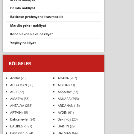
damla nakliyat
balikesir profesyonel tasimacilik
mardin şeker nakliyat
keban evden eve nakli̇yat
yeşilay nakliyat
BÖLGELER
Adalar
(25)
ADANA
(207)
ADIYAMAN
(59)
AFYON
(73)
AĞRI
(52)
AKSARAY
(53)
AMASYA
(33)
ANKARA
(793)
ANTALYA
(233)
ARDAHAN
(15)
ARTVİN
(19)
AYDIN
(61)
Bahçelievler
(24)
Bakırköy
(25)
BALIKESİR
(97)
BARTIN
(29)
Başakşehir
(24)
BATMAN
(64)