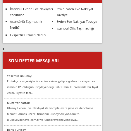
İstanbul Evden Eve Nakliyat
İzmir Evden Eve Nakliyat
Yorumları
Tavsiye
Asansörlü Taşımacılık
Evden Eve Nakliyat Tavsiye
Nedir?
İstanbul Ofis Taşımacılığı
Ekspertiz Hizmeti Nedir?
SON DEFTER MESAJLARI
Yasemin Dolunay:
Emlakçı tavsiyesiyle önceden evime gelip eşyaları inceleyen ve
isminin B* olduğunu söyleyen kişi, 28-30 bin TL civarında bir fiyat
verdi. Fiyatın fazl...
Muzaffer Kartal:
Ulusoy Evden Eve Nakliyat ile komple ev taşıma ve depolama
hizmeti almak üzere, firmanın ulusoynaklyat.com.tr,
ulusoyevdeneve.com.tr ve ulusoyevdenevenaklya...
Banu Türksoy: