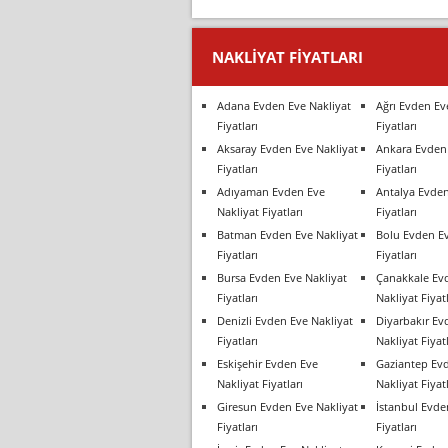
NAKLIYAT FIYATLARI
Adana Evden Eve Nakliyat
Ağrı Evden Ev
Fiyatları
Fiyatları
Aksaray Evden Eve Nakliyat
Ankara Evden 
Fiyatları
Fiyatları
Adıyaman Evden Eve
Antalya Evden
Nakliyat Fiyatları
Fiyatları
Batman Evden Eve Nakliyat
Bolu Evden Ev
Fiyatları
Fiyatları
Bursa Evden Eve Nakliyat
Çanakkale Ev
Fiyatları
Nakliyat Fiyatl
Denizli Evden Eve Nakliyat
Diyarbakır Ev
Fiyatları
Nakliyat Fiyatl
Eskişehir Evden Eve
Gaziantep Ev
Nakliyat Fiyatları
Nakliyat Fiyatl
Giresun Evden Eve Nakliyat
İstanbul Evde
Fiyatları
Fiyatları