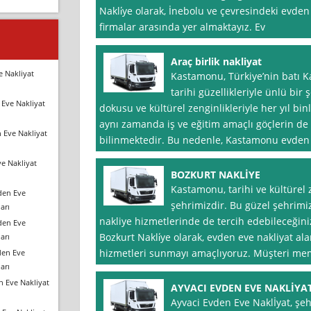
Nakli̇ye olarak, İnebolu ve çevresindeki evden
firmalar arasında yer almaktayız. Ev
Araç birlik nakliyat
e Nakliyat
Kastamonu, Türkiye’nin batı 
tarihi güzellikleriyle ünlü bir ş
Eve Nakliyat
dokusu ve kültürel zenginlikleriyle her yıl bi
aynı zamanda iş ve eğitim amaçlı göçlerin de
 Eve Nakliyat
bilinmektedir. Bu nedenle, Kastamonu evden
e Nakliyat
BOZKURT NAKLİYE
Kastamonu, tarihi ve kültürel 
den Eve
şehrimizdir. Bu güzel şehrimi
arı
nakliye hizmetlerinde de tercih edebileceğiniz
den Eve
Bozkurt Nakli̇ye olarak, evden eve nakliyat ala
arı
hizmetleri sunmayı amaçlıyoruz. Müşteri me
den Eve
arı
n Eve Nakliyat
AYVACI EVDEN EVE NAKLİYA
Ayvaci Evden Eve Naklİyat, şeh