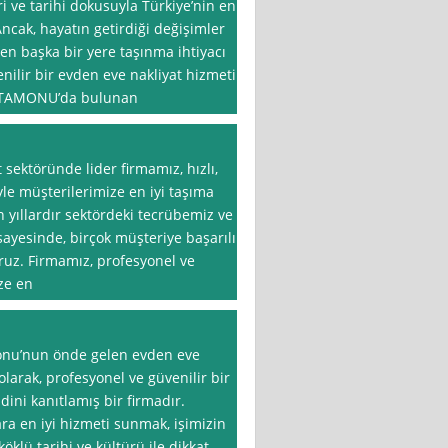
 ve tarihi dokusuyla Türkiye’nin en
Ancak, hayatın getirdiği değişimler
den başka bir yere taşınma ihtiyacı
ilir bir evden eve nakliyat hizmeti
KASTAMONU’da bulunan
sektöründe lider firmamız, hızlı,
iyle müşterilerimize en iyi taşıma
yıllardır sektördeki tecrübemiz ve
yesinde, birçok müşteriye başarılı
uz. Firmamız, profesyonel ve
ze en
onu’nun önde gelen evden eve
 olarak, profesyonel ve güvenilir bir
ni kanıtlamış bir firmadır.
ara en iyi hizmeti sunmak, işimizin
klü tarihi ve kültürü ile dikkat