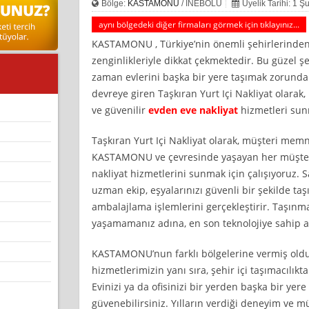
Bölge:
KASTAMONU
/ İNEBOLU
Üyelik Tarihi: 1 
aynı bölgedeki diğer firmaları görmek için tıklayınız...
KASTAMONU , Türkiye’nin önemli şehirlerinden bi
zenginlikleriyle dikkat çekmektedir. Bu güzel 
zaman evlerini başka bir yere taşımak zorunda 
devreye giren Taşkıran Yurt Içi Nakliyat olar
ve güvenilir
evden eve nakliyat
hizmetleri sun
Taşkıran Yurt Içi Nakliyat olarak, müşteri mem
KASTAMONU ve çevresinde yaşayan her müşterim
nakliyat hizmetlerini sunmak için çalışıyoruz.
uzman ekip, eşyalarınızı güvenli bir şekilde ta
ambalajlama işlemlerini gerçekleştirir. Taşınm
yaşamamanız adına, en son teknolojiye sahip a
KASTAMONU’nun farklı bölgelerine vermiş old
hizmetlerimizin yanı sıra, şehir içi taşımacılıkt
Evinizi ya da ofisinizi bir yerden başka bir yere
güvenebilirsiniz. Yılların verdiği deneyim ve mü