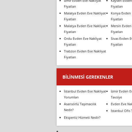
İzmir Evden Eve Nakliyat
Kayseri Evden
Fiyatları
Fiyatları
Malatya Evden Eve Nakliyat
Konya Evden 
Fiyatları
Fiyatları
Malatya Evden Eve Nakliyat
Mersin Evden 
Fiyatları
Fiyatları
Ordu Evden Eve Nakliyat
Sivas Evden E
Fiyatları
Fiyatları
Trabzon Evden Eve Nakliyat
Fiyatları
BILINMESI GEREKENLER
İstanbul Evden Eve Nakliyat
İzmir Evden E
Yorumları
Tavsiye
Asansörlü Taşımacılık
Evden Eve Nak
Nedir?
İstanbul Ofis 
Ekspertiz Hizmeti Nedir?