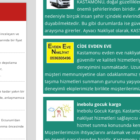
KASTAMONU, doğal güzellikleri
önemli şehirlerinden biridir. 
nedeniyle birçok insan şehir içindeki evlerin
duyabilmektedir. Bu gibi durumlarda ise güven
arayışına girerler. Ayvacı Nakliyat olarak, 
 inceleyen ve
arında bir fiyat
CİDE EVDEN EVE
Kastamonu evden eve nakliyat 
güvenilir ve kaliteli hizmetler
ve depolama
deneyimini sunmaktadır. Uzun 
r,
müşteri memnuniyetine olan odaklanmamız sa
.
taşıma hizmetleri sunmanın gururunu yaşıyor
deneyimli ekiplerimizle birlikte müşterilerimi
e kadar yakın bir
nde, anlaşmamıza
inebolu gocuk kargo
Inebolu Gocuk Kargo, Kastam
nakliyat hizmetleri sağlayıcısı
e Erzurum’dan
hizmet sunma konusunda kendi
aşınma öncesinde
Müşterilerimizin ihtiyaçlarını anlamak ve onl
en önemli parçalarından biridir. Kastamonu, kö