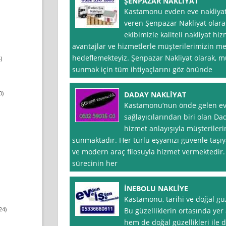
ŞENPAZAR NAKLİYAT
Kastamonu evden eve nakliyat
veren Şenpazar Nakliyat olarak
ekibimizle kaliteli nakliyat 
avantajlar ve hizmetlerle müşterilerimizin m
hedeflemekteyiz. Şenpazar Nakliyat olarak, mü
)
sunmak için tüm ihtiyaçlarını göz önünde
0)
DADAY NAKLİYAT
Kastamonu‘nun önde gelen evd
sağlayıcılarından biri olan Dada
hizmet anlayışıyla müşterileri
sunmaktadır. Her türlü eşyanızı güvenle taşıy
ve modern araç filosuyla hizmet vermektedir.
sürecinin her
İNEBOLU NAKLİYE
Kastamonu, tarihi ve doğal güze
24)
Bu güzelliklerin ortasında yer
hem de doğal güzellikleri ile d