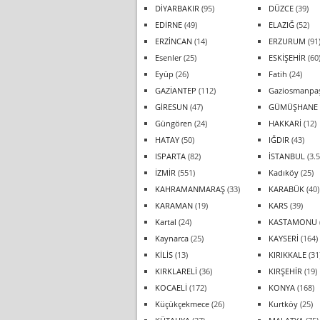
DİYARBAKIR
(95)
DÜZCE
(39)
EDİRNE
(49)
ELAZIĞ
(52)
ERZİNCAN
(14)
ERZURUM
(91
Esenler
(25)
ESKİŞEHİR
(60
Eyüp
(26)
Fatih
(24)
GAZİANTEP
(112)
Gaziosmanpa
GİRESUN
(47)
GÜMÜŞHANE
Güngören
(24)
HAKKARİ
(12)
HATAY
(50)
IĞDIR
(43)
ISPARTA
(82)
İSTANBUL
(3.5
İZMİR
(551)
Kadıköy
(25)
KAHRAMANMARAŞ
(33)
KARABÜK
(40)
KARAMAN
(19)
KARS
(39)
Kartal
(24)
KASTAMONU
Kaynarca
(25)
KAYSERİ
(164)
KİLİS
(13)
KIRIKKALE
(31
KIRKLARELİ
(36)
KIRŞEHİR
(19)
KOCAELİ
(172)
KONYA
(168)
Küçükçekmece
(26)
Kurtköy
(25)