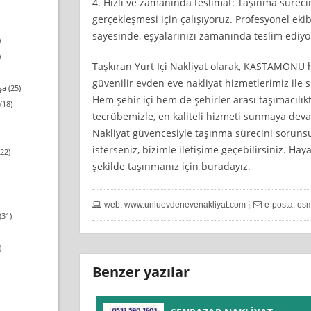
4. Hızlı ve zamanında teslimat: Taşınma sürecini
gerçekleşmesi için çalışıyoruz. Profesyonel eki
sayesinde, eşyalarınızı zamanında teslim ediyo
)
)
Taşkıran Yurt Içi Nakliyat olarak, KASTAMONU 
güvenilir evden eve nakliyat hizmetlerimiz ile
şa
(25)
Hem şehir içi hem de şehirler arası taşımacılıkt
(18)
tecrübemizle, en kaliteli hizmeti sunmaya deva
Nakliyat güvencesiyle taşınma sürecini sorun
isterseniz, bizimle iletişime geçebilirsiniz. Hay
22)
şekilde taşınmanız için buradayız.
web: www.unluevdenevenakliyat.com
e-posta:
osm
(31)
)
Benzer yazılar