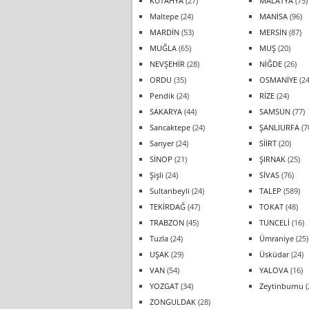
KÜTAHYA
(27)
MALATYA
(75)
Maltepe
(24)
MANİSA
(96)
MARDİN
(53)
MERSİN
(87)
MUĞLA
(65)
MUŞ
(20)
NEVŞEHİR
(28)
NİĞDE
(26)
ORDU
(35)
OSMANİYE
(24
Pendik
(24)
RİZE
(24)
SAKARYA
(44)
SAMSUN
(77)
Sancaktepe
(24)
ŞANLIURFA
(7
Sarıyer
(24)
SİİRT
(20)
SİNOP
(21)
ŞIRNAK
(25)
Şişli
(24)
SİVAS
(76)
Sultanbeyli
(24)
TALEP
(589)
TEKİRDAĞ
(47)
TOKAT
(48)
TRABZON
(45)
TUNCELİ
(16)
Tuzla
(24)
Ümraniye
(25)
UŞAK
(29)
Üsküdar
(24)
VAN
(54)
YALOVA
(16)
YOZGAT
(34)
Zeytinburnu
(
ZONGULDAK
(28)