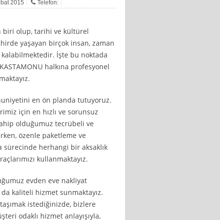
Şubat 2015
Telefon:
ri olup, tarihi ve kültürel
şehirde yaşayan birçok insan, zaman
kalabilmektedir. İşte bu noktada
ak, KASTAMONU halkına profesyonel
maktayız.
nuniyetini en ön planda tutuyoruz.
iz için en hızlı ve sorunsuz
 Sahip olduğumuz tecrübeli ve
şırken, özenle paketleme ve
a sürecinde herhangi bir aksaklık
raçlarımızı kullanmaktayız.
uğumuz evden eve nakliyat
a da kaliteli hizmet sunmaktayız.
 taşımak istediğinizde, bizlere
şteri odaklı hizmet anlayışıyla,