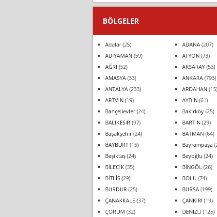
BÖLGELER
Adalar
(25)
ADANA
(207)
ADIYAMAN
(59)
AFYON
(73)
AĞRI
(52)
AKSARAY
(53)
AMASYA
(33)
ANKARA
(793)
ANTALYA
(233)
ARDAHAN
(15
ARTVİN
(19)
AYDIN
(61)
Bahçelievler
(24)
Bakırköy
(25)
BALIKESİR
(97)
BARTIN
(29)
Başakşehir
(24)
BATMAN
(64)
BAYBURT
(15)
Bayrampaşa
(
Beşiktaş
(24)
Beyoğlu
(24)
BİLECİK
(35)
BİNGÖL
(26)
BİTLİS
(29)
BOLU
(74)
BURDUR
(25)
BURSA
(199)
ÇANAKKALE
(37)
ÇANKIRI
(19)
ÇORUM
(32)
DENİZLİ
(125)