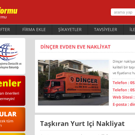
FTER
FİRMA EKLE
ŞİKAYETLER
TAVSİYELER
İL
Taşkıran Yurt Içi Nakliyat