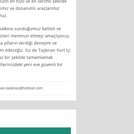
zin en hızlı ve en verimli şekilde
bimiz ve donanımlı araçlarımız
ruz.
halkına sunduğumuz kaliteli ve
 sizleri memnun etmeyi amaçlıyoruz.
a yılların verdiği deneyim ve
m edeceğiz. Siz de Taşkıran Yurt Içi
suz bir şekilde tamamlamak
allerinizdeki yeni eve güvenli bir
an-taskiran@hotmail.com