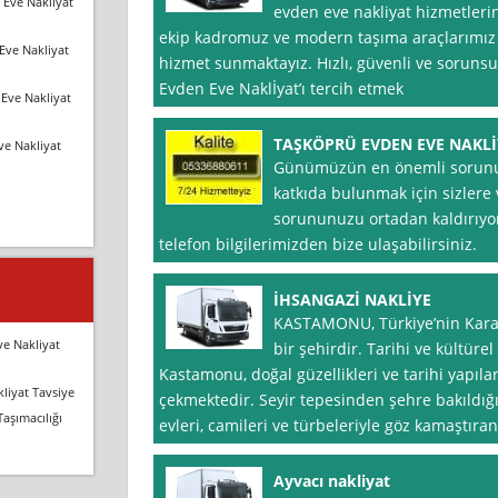
 Eve Nakliyat
evden eve nakliyat hizmetleri
ekip kadromuz ve modern taşıma araçlarımız il
Eve Nakliyat
hizmet sunmaktayız. Hızlı, güvenli ve sorunsu
Evden Eve Naklİyat’ı tercih etmek
Eve Nakliyat
TAŞKÖPRÜ EVDEN EVE NAKL
ve Nakliyat
Günümüzün en önemli sorun
katkıda bulunmak için sizlere 
sorununuzu ortadan kaldırıyor
telefon bilgilerimizden bize ulaşabilirsiniz.
İHSANGAZİ NAKLİYE
KASTAMONU, Türkiye’nin Karad
ve Nakliyat
bir şehirdir. Tarihi ve kültürel
Kastamonu, doğal güzellikleri ve tarihi yapılar
liyat Tavsiye
çekmektedir. Seyir tepesinden şehre bakıldığın
Taşımacılığı
evleri, camileri ve türbeleriyle göz kamaştıra
Ayvacı nakliyat