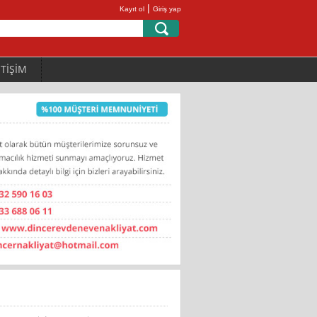
|
Kayıt ol
Giriş yap
ETİŞİM