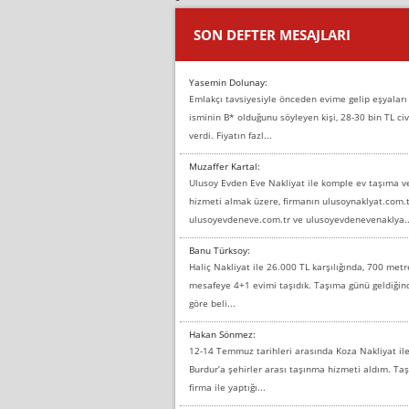
SON DEFTER MESAJLARI
Yasemin Dolunay:
Emlakçı tavsiyesiyle önceden evime gelip eşyaları
isminin B* olduğunu söyleyen kişi, 28-30 bin TL civ
verdi. Fiyatın fazl...
Muzaffer Kartal:
Ulusoy Evden Eve Nakliyat ile komple ev taşıma 
hizmeti almak üzere, firmanın ulusoynaklyat.com.t
ulusoyevdeneve.com.tr ve ulusoyevdenevenaklya..
Banu Türksoy:
Haliç Nakliyat ile 26.000 TL karşılığında, 700 metr
mesafeye 4+1 evimi taşıdık. Taşıma günü geldiği
göre beli...
Hakan Sönmez:
12-14 Temmuz tarihleri arasında Koza Nakliyat il
Burdur’a şehirler arası taşınma hizmeti aldım. T
firma ile yaptığı...