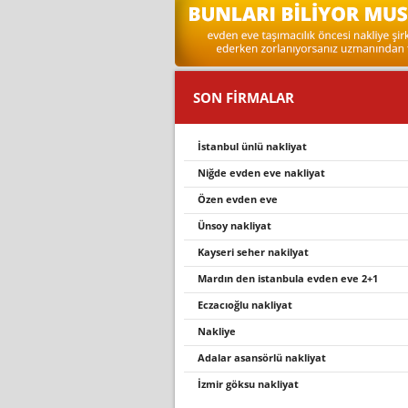
SON FİRMALAR
i̇stanbul ünlü nakliyat
niğde evden eve nakliyat
özen evden eve
ünsoy nakliyat
kayseri seher nakilyat
mardin den i̇stanbula evden eve 2+1
eczacıoğlu nakliyat
nakliye
adalar asansörlü nakliyat
izmir göksu nakliyat