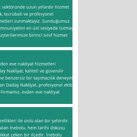
 sektöründe uzun yıllardır hizmet
, tecrübeli ve profesyonel
hizmetleri sunmaktayız. Sunduğumuz
emnuniyetini en üst seviyede tutmayı
şterilerimize birinci sınıf hizmet
en eve nakliyat hizmetleri
y Nakli̇yat, kaliteli ve güvenilir
ne benzersiz bir taşımacılık deneyimi
an Daday Nakli̇yat, profesyonel ekibi
 Firmamız, evden eve nakliyat
llikleri ile ünlü olan bir şehirdir.
 alan İnebolu, hem tarihi dokusu
ikkat çeken bir ilçedir. İnebolu